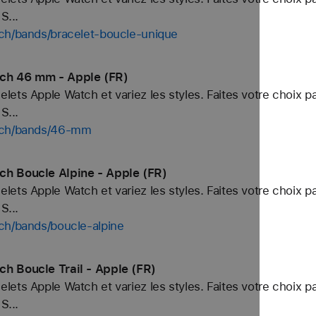
S...
tch/bands/bracelet-boucle-unique
tch 46 mm - Apple (FR)
ets Apple Watch et variez les styles. Faites votre choix p
S...
atch/bands/46-mm
ch Boucle Alpine - Apple (FR)
ets Apple Watch et variez les styles. Faites votre choix p
S...
ch/bands/boucle-alpine
h Boucle Trail - Apple (FR)
ets Apple Watch et variez les styles. Faites votre choix p
S...