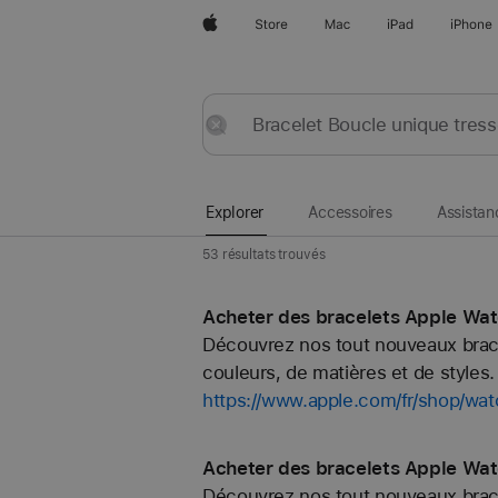
Apple
Store
Mac
iPad
iPhone
Explorer
Envoyer
Réinitialiser
Explorer
Accessoires
Assistan
53 résultats trouvés
Acheter des bracelets Apple Wat
Découvrez nos tout nouveaux bracel
couleurs, de matières et de styles. 
https://www.apple.com/fr/shop/w
Acheter des bracelets Apple Wat
Découvrez nos tout nouveaux bracel