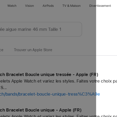
Watch
Vision
AirPods
TV & Maison
Divertissements
ce
Trouver un Apple Store
ch Bracelet Boucle unique tressée - Apple (FR)
ets Apple Watch et variez les styles. Faites votre choix p
S...
atch/bands/bracelet-boucle-unique-tress%C3%A9e
ch Bracelet Boucle unique - Apple (FR)
ets Apple Watch et variez les styles. Faites votre choix p