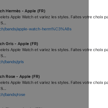
ch Hermès - Apple (FR)
ets Apple Watch et variez les styles. Faites votre choix p
S...
watch/bands/apple-watch-herm%C3%A8s
ch Gris - Apple (FR)
ets Apple Watch et variez les styles. Faites votre choix p
S...
ch/bands/gris
ch Rose - Apple (FR)
ets Apple Watch et variez les styles. Faites votre choix p
S...
tch/bands/rose