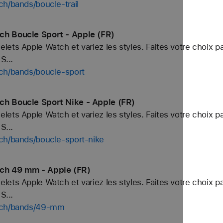
ch/bands/boucle-trail
ch Boucle Sport - Apple (FR)
ets Apple Watch et variez les styles. Faites votre choix p
S...
tch/bands/boucle-sport
ch Boucle Sport Nike - Apple (FR)
ets Apple Watch et variez les styles. Faites votre choix p
S...
ch/bands/boucle-sport-nike
tch 49 mm - Apple (FR)
ets Apple Watch et variez les styles. Faites votre choix p
S...
atch/bands/49-mm