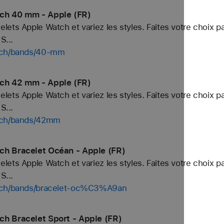
tch 40 mm - Apple (FR)
ets Apple Watch et variez les styles. Faites votre choix p
S...
atch/bands/40-mm
tch 42 mm - Apple (FR)
ets Apple Watch et variez les styles. Faites votre choix p
S...
atch/bands/42mm
ch Bracelet Océan - Apple (FR)
ets Apple Watch et variez les styles. Faites votre choix p
S...
atch/bands/bracelet-oc%C3%A9an
ch Bracelet Sport - Apple (FR)