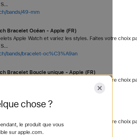
S...
atch/bands/49-mm
ch Bracelet Océan - Apple (FR)
ets Apple Watch et variez les styles. Faites votre choix p
S...
atch/bands/bracelet-oc%C3%A9an
ch Bracelet Boucle unique - Apple (FR)
ets Apple Watch et variez les styles. Faites votre choix p
S...
tch/bands/bracelet-boucle-unique
lque chose ?
ch Argent - Apple (FR)
ets Apple Watch et variez les styles. Faites votre choix p
endant, le produit que vous
S...
ible sur apple.com.
ch/bands/argent