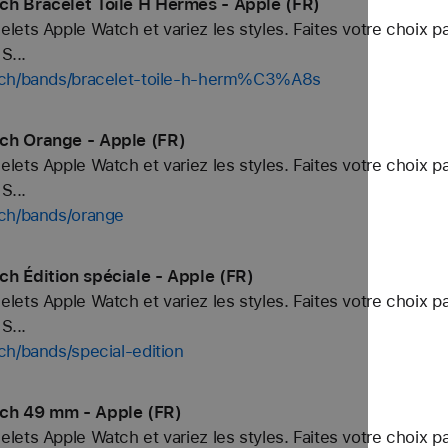
ch Bracelet Toile H Hermès - Apple (FR)
ets Apple Watch et variez les styles. Faites votre choix p
S...
atch/bands/bracelet-toile-h-herm%C3%A8s
ch Orange - Apple (FR)
ets Apple Watch et variez les styles. Faites votre choix p
S...
tch/bands/orange
h Édition spéciale - Apple (FR)
ets Apple Watch et variez les styles. Faites votre choix p
S...
ch/bands/special-edition
tch 49 mm - Apple (FR)
ets Apple Watch et variez les styles. Faites votre choix p