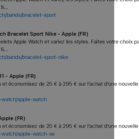
S...
ch/bands/bracelet-sport
ch Bracelet Sport Nike - Apple (FR)
ets Apple Watch et variez les styles. Faites votre choix p
S...
ch/bands/bracelet-sport-nike
1 - Apple (FR)
 et économisez de 25 € à 295 € sur l’achat d’une nouvelle
y-watch/apple-watch
Apple (FR)
h et économisez de 25 € à 295 € sur l’achat d’une nouvell
y-watch/apple-watch-se