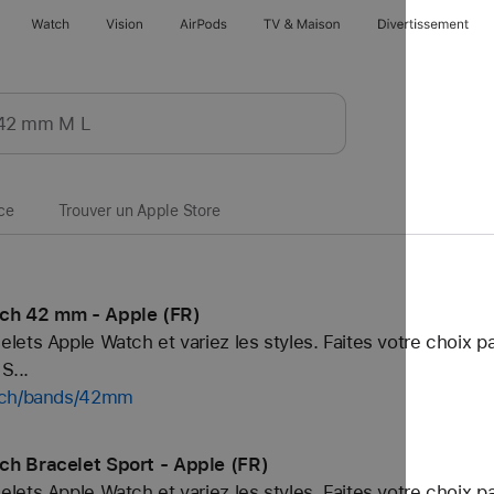
Watch
Vision
AirPods
TV & Maison
Divertissements
ce
Trouver un Apple Store
tch 42 mm - Apple (FR)
ets Apple Watch et variez les styles. Faites votre choix p
S...
atch/bands/42mm
ch Bracelet Sport - Apple (FR)
ets Apple Watch et variez les styles. Faites votre choix p