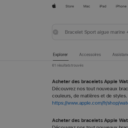
Apple
Store
Mac
iPad
iPhone
Explorer
Envoyer
Réinitialiser
Explorer
Accessoires
Assistan
61 résultats trouvés
Acheter des bracelets Apple Wa
Découvrez nos tout nouveaux bracel
couleurs, de matières et de styles. 
https://www.apple.com/fr/shop/w
Acheter des bracelets Apple Wat
Découvrez nos tout nouveaux bracel