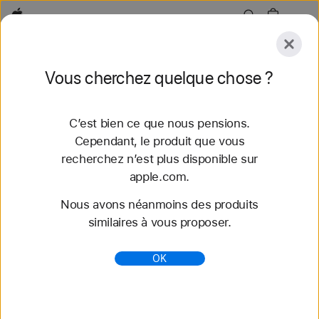
Apple
Explorer
Vous cherchez quelque chose ?
Envoyer
Réinitialiser
C’est bien ce que nous pensions.
Explorer
Accessoires
Assistance
Trouver un
Cependant, le produit que vous
recherchez n’est plus disponible sur
34 résultats trouvés
apple.com.
Nous avons néanmoins des produits
iPad Pro - Apple (FR)
similaires à vous proposer.
iPad Pro avec puce M5, Apple Intelligence,
autonomie d’une journée, écran 11 ou 13 pouces,
OK
Wi‑Fi 7, 5G et prise en charge de l’Apple Pencil
Pro.
https://www.apple.com/fr/ipad-pro/