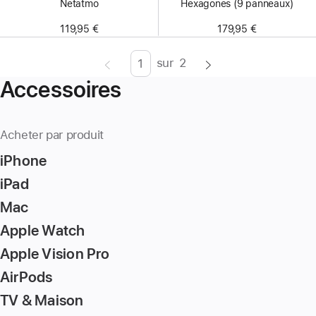
Netatmo
Hexagones (9 panneaux)
119,95 €
179,95 €
sur
2
Page
Enter
Accessoires
page
number,
press
Acheter par produit
Return/Enter
iPhone
key
to
iPad
go
Mac
to
Apple Watch
the
page
Apple Vision Pro
AirPods
TV & Maison