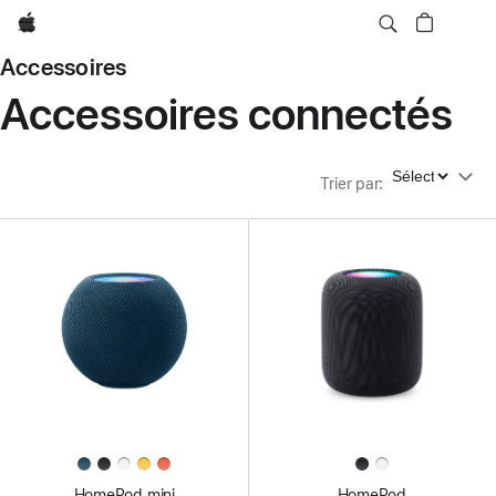
Apple
Accessoires
Accessoires connectés
Trier par
Trier par
:
HomePod mini
HomePod