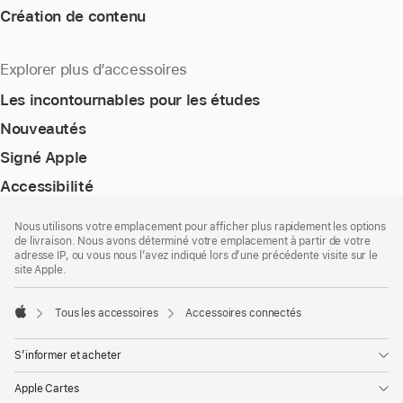
Création de contenu
Explorer plus d’accessoires
Les incontournables pour les études
Nouveautés
Signé Apple
Accessibilité
Pied
Notes
Nous utilisons votre emplacement pour afficher plus rapidement les options
de
de
de livraison. Nous avons déterminé votre emplacement à partir de votre
bas
page
adresse IP, ou vous nous l’avez indiqué lors d’une précédente visite sur le
de
site Apple.
page
Tous les accessoires
Accessoires connectés
Apple
S’informer et acheter
Apple Cartes