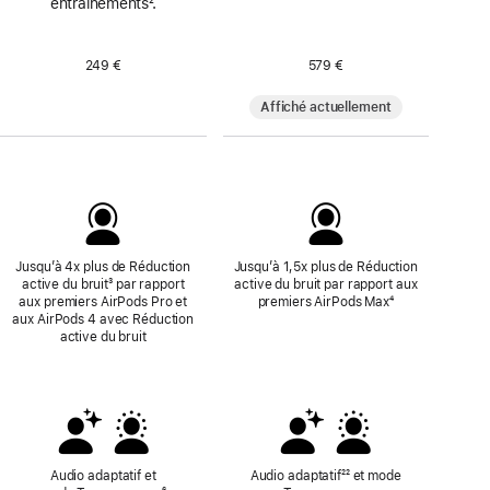
entraînements
Note
².
de
de
page
bas
de
249 €
579 €
page
Affiché actuellement
Jusqu’à 4x plus de Réduction
Jusqu’à 1,5x plus de Réduction
active du bruit
Note
³ par rapport
active du bruit par rapport aux
aux premiers AirPods Pro et
de
premiers AirPods Max
Note
⁴
aux AirPods 4 avec Réduction
bas
de
active du bruit
de
bas
page
de
page
Audio adaptatif et
Audio adaptatif
null
²² et mode