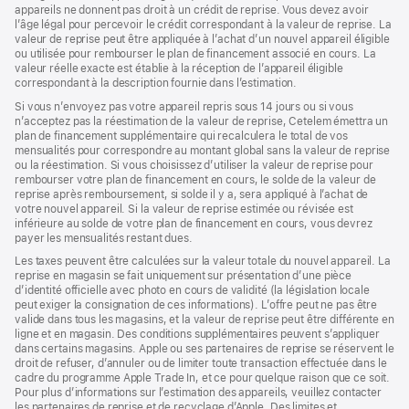
appareils ne donnent pas droit à un crédit de reprise. Vous devez avoir
l’âge légal pour percevoir le crédit correspondant à la valeur de reprise. La
valeur de reprise peut être appliquée à l’achat d’un nouvel appareil éligible
ou utilisée pour rembourser le plan de financement associé en cours. La
valeur réelle exacte est établie à la réception de l’appareil éligible
correspondant à la description fournie dans l’estimation.
Si vous n’envoyez pas votre appareil repris sous 14 jours ou si vous
n’acceptez pas la réestimation de la valeur de reprise, Cetelem émettra un
plan de financement supplémentaire qui recalculera le total de vos
mensualités pour correspondre au montant global sans la valeur de reprise
ou la réestimation. Si vous choisissez d’utiliser la valeur de reprise pour
rembourser votre plan de financement en cours, le solde de la valeur de
reprise après remboursement, si solde il y a, sera appliqué à l’achat de
votre nouvel appareil. Si la valeur de reprise estimée ou révisée est
inférieure au solde de votre plan de financement en cours, vous devrez
payer les mensualités restant dues.
Les taxes peuvent être calculées sur la valeur totale du nouvel appareil. La
reprise en magasin se fait uniquement sur présentation d’une pièce
d’identité officielle avec photo en cours de validité (la législation locale
peut exiger la consignation de ces informations). L’offre peut ne pas être
valide dans tous les magasins, et la valeur de reprise peut être différente en
ligne et en magasin. Des conditions supplémentaires peuvent s’appliquer
dans certains magasins. Apple ou ses partenaires de reprise se réservent le
droit de refuser, d’annuler ou de limiter toute transaction effectuée dans le
cadre du programme Apple Trade In, et ce pour quelque raison que ce soit.
Pour plus d’informations sur l’estimation des appareils, veuillez contacter
les partenaires de reprise et de recyclage d’Apple. Des limites et