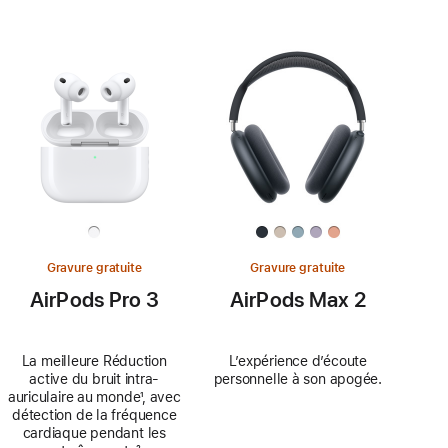
Gravure gratuite
Gravure gratuite
AirPods Pro 3
AirPods Max 2
La meilleure Réduction
L’expérience d’écoute
active du bruit intra-
personnelle à son apogée.
auriculaire au monde
Note
¹, avec
détection de la fréquence
de
cardiaque pendant les
bas