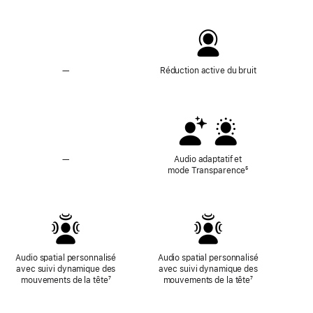
—
Sans
Réduction active du bruit
Réduction
active
du
bruit
—
Audio
Audio adaptatif et
adaptatif
mode Transparence
Note
⁵
et
de
mode
bas
Transparence
de
non
page
disponibles
Audio spatial personnalisé
Audio spatial personnalisé
avec suivi dynamique des
avec suivi dynamique des
mouvements de la tête
Note
⁷
mouvements de la tête
Note
⁷
de
de
bas
bas