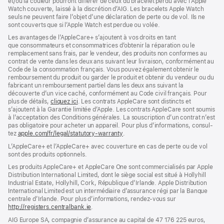
et/ou la couleur pourront différer de ceux du bracelet perdu avec l’Apple
Watch couverte, laissé à la discrétion d’AIG. Les bracelets Apple Watch
seuls ne peuvent faire l’objet d’une déclaration de perte ou de vol. Ils ne
sont couverts que si l’Apple Watch est perdue ou volée.
Les avan­tages de l’AppleCare+ s’ajoutent à vos droits en tant
que consommateurs et consommatrices d’obtenir la réparation ou le
rempla­cement sans frais, par le vendeur, des pro­duits non conformes au
contrat de vente dans les deux ans suivant leur livraison, conformément au
Code de la consom­mation français. Vous pouvez égale­ment obtenir le
rembour­sement du produit ou garder le produit et obtenir du vendeur ou du
fabricant un rembour­sement partiel dans les deux ans suivant la
découverte d’un vice caché, conformément au Code civil français. Pour
plus de détails,
cliquez ici
(s’ouvre
. Les contrats AppleCare sont distincts et
s’ajoutent à la Garantie limitée d’Apple. Les contrats AppleCare sont soumis
dans
à l’acceptation des Conditions générales. La souscription d’un contrat n’est
une
pas obligatoire pour acheter un appa­reil. Pour plus d’infor­mations, consul­
nouvelle
tez
apple.com/fr/legal/statutory-warranty
fenêtre)
(s’ouvre
.
dans
L’AppleCare+ et l’AppleCare+ avec couver­ture en cas de perte ou de vol
une
sont des pro­duits optionnels.
nouvelle
fenêtre)
Les produits AppleCare+ et AppleCare One sont commercialisés par Apple
Distribution International Limited, dont le siège social est situé à Hollyhill
Industrial Estate, Hollyhill, Cork, République d’Irlande. Apple Distribution
International Limited est un intermédiaire d’assurance régi par la Banque
centrale d’Irlande. Pour plus d’informations, rendez-vous sur
http://registers.centralbank.ie
(s’ouvre
.
dans
AIG Europe SA, compagnie d’assurance au capital de 47 176 225 euros,
une