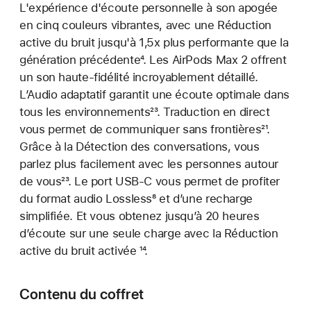
L'expérience d'écoute personnelle à son apogée
en cinq couleurs vibrantes, avec une Réduction
active du bruit jusqu'à 1,5x plus performante que la
génération précédente
Note
⁴. Les AirPods Max 2 offrent
un son haute-fidélité incroyablement détaillé.
de
L’Audio adaptatif garantit une écoute optimale dans
bas
tous les environnements
de
null
²³. Traduction en direct
vous permet de communiquer sans frontières
page
Note
²¹.
Grâce à la Détection des conversations, vous
de
parlez plus facilement avec les personnes autour
bas
de vous
Note
²³. Le port USB-C vous permet de profiter
de
du format audio Lossless
de
Note
⁸ et d’une recharge
page
simplifiée. Et vous obtenez jusqu’à 20 heures
bas
de
d’écoute sur une seule charge avec la Réduction
de
bas
active du bruit activée
page
Note
¹⁴.
de
de
page
bas
Contenu du coffret
de