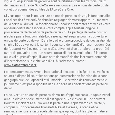
vigueur, les plafonds de garantie sont réinitialisés tous les 12 mois : deux
demandes au titre de l’AppleCare+ avec couverture en cas de perte ou de
vol et trois demandes au titre de l’AppleCare One.
Si vous optez pour la couverture en cas de perte ou de vol, la fonctionnalité
Localiser doit être activée dans les Réglages de votre appareil au moment
de la perte ou du vol. La fonctionnalité Localiser doit rester activée et votre
appareil doit rester associé à votre compte Apple tout au long de la
procédure de déclaration de perte ou de vol. Le partage de votre position
n’active pas la fonctionnalité Localiser qui est requise pour la couverture
en cas de perte ou de vol. Dans le cadre d’une procédure de déclaration de
sinistre liée au vol ou à la perte, il vous sera demandé d’effacer les données
de l’appareil volé ou égaré, de le désactiver, et d’en transférer la propriété
avant de pouvoir obtenir un nouvel appareil. Après avoir déclaré la perte
ou le vol auprès d’Apple, il vous sera demandé de finaliser votre demande
d’indemnisation sur le site web d’AIG à l’adresse suivante :
www.aigtheftandloss.fr
(s’ouvre
dans
Le remplacement au niveau international des appareils égarés ou volés est
une
soumis à disponibilité, et les options peuvent varier en fonction de la zone
nouvelle
géographique, de l’appareil et du modèle. Le service de remplacement le
fenêtre)
jour même n’est pas disponible dans le cadre des déclarations de perte ou
de vol.
La couverture en cas de perte ou de vol ne s’applique pas à un Apple Pencil
ou à un clavier Apple, même s’il est égaré ou volé avec un iPad couvert.
Pour tout incident lié au vol ou à la perte d’une Apple Watch couverte, y
compris s’il concerne des bracelets Nike et Hermès, le bracelet de
remplacement sera un bracelet de marque Apple, dont le style, la matière