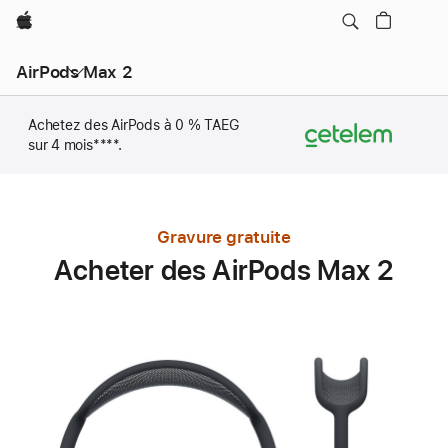
Apple
AirPods Max 2
Achetez des AirPods à 0 % TAEG
sur 4 mois
Note
****.
de
bas
de
page
Gravure gratuite
Acheter des AirPods Max 2