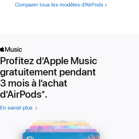
Comparer tous les modèles d’AirPods
Profitez d’Apple Music
gratuitement pendant
3 mois à l’achat
d’AirPods
Note
⁺.
de
En savoir plus
En savoir plus
(s’ouvre
bas
-
dans
Apple
une
de
Music
nouvelle
page
fenêtre)