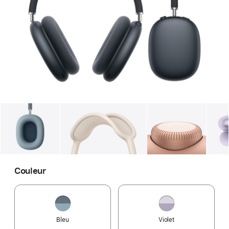
Galerie
Image
1
Galerie
Image
2
Galerie
Imag
Couleur
Bleu
Violet