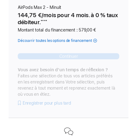
AirPods Max 2 - Minuit
144,75 €
/
par
mois pour 4 mois. à 0 % taux
débiteur.
****
Montant total du financement : 579,00 €
Découvrir toutes les options de financement
Continuer
Vous avez besoin d’un temps de réflexion ?
Faites une sélection de tous vos articles préférés
en les enregistrant dans Votre sélection, puis
revenez à tout moment et reprenez exactement là
où vous en étiez.
Enregistrer pour plus tard