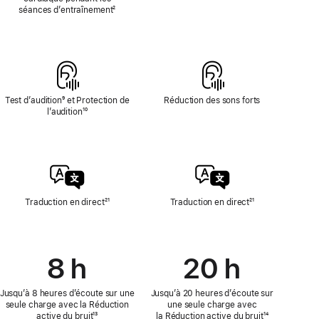
la
séances d’entraînement
Note
²
fréquence
de
cardiaque
bas
de
page
Test d’audition
Note
⁹ et Protection de
Réduction des sons forts
l’audition
de
Note
¹⁰
bas
de
de
bas
page
de
page
Traduction en direct
Note
²¹
Traduction en direct
Note
²¹
de
de
bas
bas
de
de
page
page
8 h
20 h
Jusqu’à 8 heures d’écoute sur une
Jusqu’à 20 heures d’écoute sur
seule charge avec la Réduction
une seule charge avec
active du bruit
Note
¹³
la Réduction active du bruit
Note
¹⁴