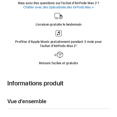
Vous avez des questions sur l’achat d’AirPods Max 2 ?
Chatter avec des Spécialistes des AirPods Max
(s’ouvre
dans
une
nouvelle
fenêtre)
Livraison gratuite le lendemain
Profitez d’Apple Music gratuitement pendant 3 mois pour
l’achat d’AirPods Max 2
‍Note
‍⁺
de
bas
de
page
Retours faciles et gratuits
Informations produit
Vue d’ensemble