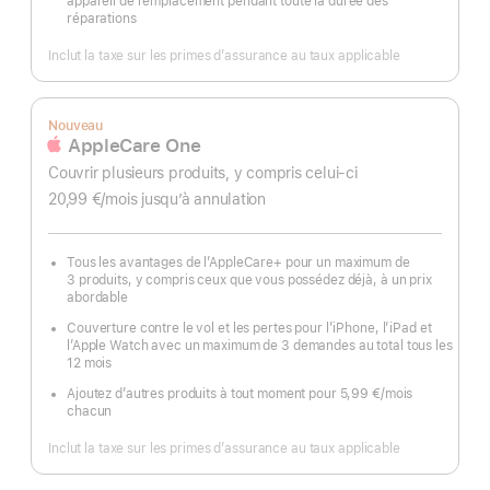
appareil de remplacement pendant toute la durée des
réparations
Inclut la taxe sur les primes d’assurance au taux applicable
Nouveau
AppleCare One
Couvrir plusieurs produits, y compris celui-ci
20,99 €
/mois
par
jusqu’à annulation
mois
Tous les avantages de l’AppleCare+ pour un maximum de
3 produits, y compris ceux que vous possédez déjà, à un prix
abordable
Couverture contre le vol et les pertes pour l’iPhone, l’iPad et
l’Apple Watch avec un maximum de 3 demandes au total tous les
12 mois
Ajoutez d’autres produits à tout moment pour 5,99 €
/mois
par
chacun
mois
Inclut la taxe sur les primes d’assurance au taux applicable