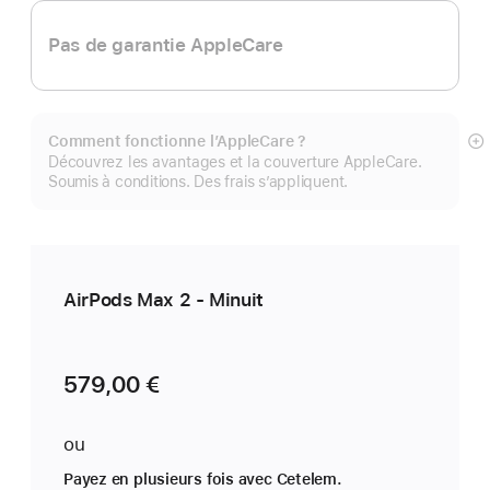
Pas de garantie AppleCare
Comment fonctionne l’AppleCare ?
Af
Découvrez les avantages et la couverture AppleCare.
pl
Soumis à conditions. Des frais s’appliquent.
AirPods Max 2 - Minuit
579,00 €
ou
Payez en plusieurs fois avec Cetelem.