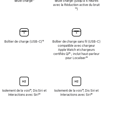
seule charge
Note
¹¹
seule charge (jusqu’à 4 heures
de
avec la Réduction active du bruit
Note
bas
¹²)
de
de
bas
page
de
page
Boîtier de charge (USB-C)
Note
¹⁵
Boîtier de charge sans fil (USB‑C)
de
compatible avec chargeur
bas
Apple Watch et chargeurs
de
certifiés Qi
{translate.store.a11y.footnote}
¹⁶ ; inclut haut‑parleur
page
pour Localiser
Note
¹⁸
de
bas
de
page
Isolement de la voix
Note
¹⁹, Dis Siri et
Isolement de la voix
Note
¹⁹, Dis Siri et
Interactions avec Siri
de
Note
²⁰
Interactions avec Siri
de
Note
²⁰
bas
de
bas
de
de
bas
de
bas
page
de
page
de
page
page