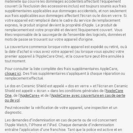
matérielle qui couvre les dommages accidentels affectant l’équipement
couvert (à l’exclusion des accessoires inclus) est toujours soumis aux frais
supplémentaires applicables aux dommages accidentels, et non seulement
aux frais applicables aux dommages affectant l’écran ou le dos en verre. Si
votre appareil est remplacé dans le cadre du service de remplacement
express, le produit original devient la propriété d’Apple. Le produit de
remplacement est votre propriété et devient l’équipement couvert. Vous
êtes responsable de la sauvegarde de l’ensemble des logiciels, données et
mots de passe se trouvant sur votre appareil d’origine.
La couverture commence lorsque votre appareil est expédié ou retiré, ou à
la date d’achat si vous avez votre appareil (ou lorsque vous ajoutez votre
premier appareil à l’AppleCare One), et la couverture peut être annulée à
tout moment.
Pour consulter la liste complète des frais supplémentaires AppleCare,
cliquez ici
(s’ouvre
. Des frais supplémentaires s’appliquent à chaque réparation ou
remplacement effectué.
dans
une
Le dos en Ceramic Shield est appelé « dos en verre » et l’écran en Ceramic
nouvelle
Shield est appelé « écran » dans les conditions générales de l’
AppleCare
fenêtre)
One
(s’ouvre
, de l’
AppleCare+
(s’ouvre
et de l’
AppleCare+ avec couverture en cas de perte
ou de vol
dans
(s’ouvre
.
dans
une
dans
une
Peut nécessiter la vérification de votre appareil, une inspection et un
nouvelle
une
nouvelle
diagnostic.
fenêtre)
nouvelle
fenêtre)
fenêtre)
Les demandes d’indemnisation en cas de perte ou de vol concernent
l’Apple Watch, l’iPhone et l’iPad. Chaque demande d’indemnisation
entraîne l’application d’une franchise. Tant que la police est active et en