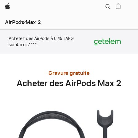
Apple
AirPods Max 2
Achetez des AirPods à 0 % TAEG
sur 4 mois
Note
****.
de
bas
de
page
Gravure gratuite
Acheter des AirPods Max 2