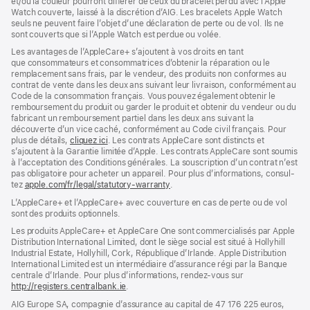
et/ou la couleur pourront différer de ceux du bracelet perdu avec l’Apple
Watch couverte, laissé à la discrétion d’AIG. Les bracelets Apple Watch
seuls ne peuvent faire l’objet d’une déclaration de perte ou de vol. Ils ne
sont couverts que si l’Apple Watch est perdue ou volée.
Les avan­tages de l’AppleCare+ s’ajoutent à vos droits en tant
que consommateurs et consommatrices d’obtenir la réparation ou le
rempla­cement sans frais, par le vendeur, des pro­duits non conformes au
contrat de vente dans les deux ans suivant leur livraison, conformément au
Code de la consom­mation français. Vous pouvez égale­ment obtenir le
rembour­sement du produit ou garder le produit et obtenir du vendeur ou du
fabricant un rembour­sement partiel dans les deux ans suivant la
découverte d’un vice caché, conformément au Code civil français. Pour
plus de détails,
cliquez ici
(s’ouvre
. Les contrats AppleCare sont distincts et
s’ajoutent à la Garantie limitée d’Apple. Les contrats AppleCare sont soumis
dans
à l’acceptation des Conditions générales. La souscription d’un contrat n’est
une
pas obligatoire pour acheter un appa­reil. Pour plus d’infor­mations, consul­
nouvelle
tez
apple.com/fr/legal/statutory-warranty
fenêtre)
(s’ouvre
.
dans
L’AppleCare+ et l’AppleCare+ avec couver­ture en cas de perte ou de vol
une
sont des pro­duits optionnels.
nouvelle
fenêtre)
Les produits AppleCare+ et AppleCare One sont commercialisés par Apple
Distribution International Limited, dont le siège social est situé à Hollyhill
Industrial Estate, Hollyhill, Cork, République d’Irlande. Apple Distribution
International Limited est un intermédiaire d’assurance régi par la Banque
centrale d’Irlande. Pour plus d’informations, rendez-vous sur
http://registers.centralbank.ie
(s’ouvre
.
dans
AIG Europe SA, compagnie d’assurance au capital de 47 176 225 euros,
une