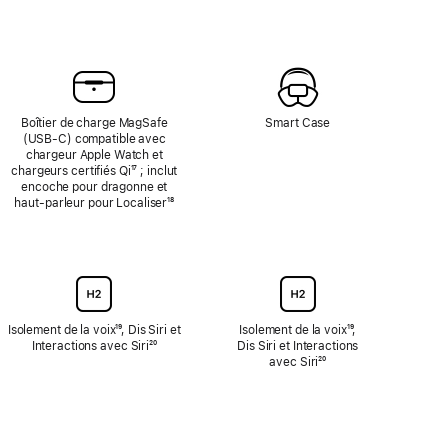
de
de
bas
bas
de
de
page
page
Boîtier de charge MagSafe
Smart Case
(USB‑C) compatible avec
chargeur Apple Watch et
chargeurs certifiés Qi
{translate.store.a11y.footnote}
¹⁷ ; inclut
encoche pour dragonne et
haut‑parleur pour Localiser
Note
¹⁸
de
bas
de
page
Isolement de la voix
Note
¹⁹, Dis Siri et
Isolement de la voix
Note
¹⁹,
Interactions avec Siri
de
Note
²⁰
Dis Siri et Interactions
de
bas
de
avec Siri
Note
²⁰
bas
de
bas
de
de
page
de
bas
page
page
de
page