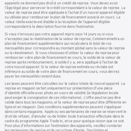
appareils ne donnent pas droit à un crédit de reprise. Vous devez avoir
l’âge légal pour percevoir le crédit correspondant à la valeur de reprise. La
valeur de reprise peut être appliquée à l’achat d’un nouvel appareil éligible
ou utilisée pour rembourser le plan de financement associé en cours. La
valeur réelle exacte est établie à la réception de l’appareil éligible
correspondant à la description fournie dans l’estimation.
Si vous n’envoyez pas votre appareil repris sous 14 jours ou si vous
n’acceptez pas la réestimation de la valeur de reprise, Cetelem émettra un
plan de financement supplémentaire qui recalculera le total de vos
mensualités pour correspondre au montant global sans la valeur de reprise
ou la réestimation. Si vous choisissez d’utiliser la valeur de reprise pour
rembourser votre plan de financement en cours, le solde de la valeur de
reprise après remboursement, si solde il y a, sera appliqué à l’achat de
votre nouvel appareil. Si la valeur de reprise estimée ou révisée est
inférieure au solde de votre plan de financement en cours, vous devrez
payer les mensualités restant dues.
Les taxes peuvent être calculées sur la valeur totale du nouvel appareil. La
reprise en magasin se fait uniquement sur présentation d’une pièce
d’identité officielle avec photo en cours de validité (la législation locale
peut exiger la consignation de ces informations). L’offre peut ne pas être
valide dans tous les magasins, et la valeur de reprise peut être différente en
ligne et en magasin. Des conditions supplémentaires peuvent s’appliquer
dans certains magasins. Apple ou ses partenaires de reprise se réservent le
droit de refuser, d’annuler ou de limiter toute transaction effectuée dans le
cadre du programme Apple Trade In, et ce pour quelque raison que ce soit.
Pour plus d’informations sur l’estimation des appareils, veuillez contacter
les partenaires de reprise et de recyclage d’Apple. Des limites et