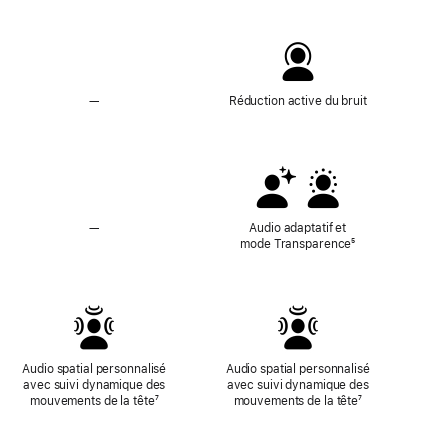
—
Sans
Réduction active du bruit
Réduction
active
du
bruit
—
Audio
Audio adaptatif et
adaptatif
mode Transparence
Note
⁵
et
de
mode
bas
Transparence
de
non
page
disponibles
Audio spatial personnalisé
Audio spatial personnalisé
avec suivi dynamique des
avec suivi dynamique des
mouvements de la tête
Note
⁷
mouvements de la tête
Note
⁷
de
de
bas
bas