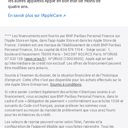
les autres appareils Apple en bon état de moins de
quatre ans.
En savoir plus sur l’AppleCare
(s’ouvre
dans
une
Pied
nouvelle
Notes
**** Les financements sont fournis par BNP Paribas Personal Finance sur
fenêtre)
de
de
l’Apple Store en ligne, dans l’app Apple Store et dans les Apple Store de
bas
page
France. Cetelem est une marque de l’établissement de crédit BNP Paribas
de
Personal Finance, SA au capital de 634 574 115 € - Siège social : 1,
page
boulevard Haussmann 75009 Paris - 542 097 902 RCS Paris. N°ORIAS
07 023 128 (
www.orias.fr
(s’ouvre
). N°ORIAS [13003600]. Apple agit en tant
qu’intermédiaire de crédit non exclusif. Les offres de financement peuvent
dans
être modifiées sans préavis.
une
nouvelle
Soumis à l’examen du dossier, de la situation financière et de l’historique
fenêtre)
d’emprunt. Cette offre n’est pas disponible pour les achats effectués sur le
site Apple Store Entreprises.
Soumis à conditions
(s’ouvre
.
dans
Si votre panier contient également des articles n’étant pas soumis à un
une
financement, vous acceptez que BNP Paribas Personal Finance, dans le
nouvelle
cadre d’une « délégation de paiement » conformément aux articles 1336 et
fenêtre)
suivants du Code civil français, puisse prélever les sommes vous
concernant au moyen du mandat de prélèvement que vous avez fourni
pour les échéances du crédit.
Les valeurs de reprise peuvent varier selon l’état, l’année et la
configuration de l’appareil éligible que vous faites reprendre. Tous les