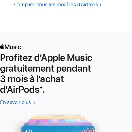
Comparer tous les modèles d’AirPods
Profitez d’Apple Music
gratuitement pendant
3 mois à l’achat
d’AirPods
Note
⁺.
de
En savoir plus
En savoir plus
(s’ouvre
bas
-
dans
Apple
une
de
Music
nouvelle
page
fenêtre)