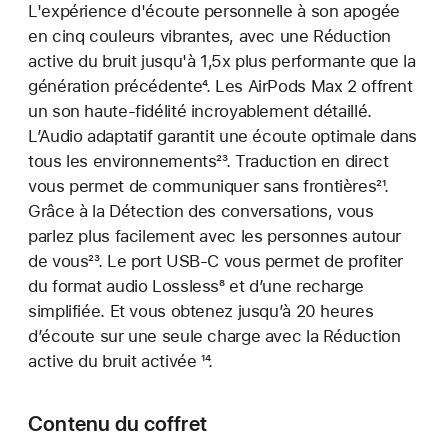
L'expérience d'écoute personnelle à son apogée
en cinq couleurs vibrantes, avec une Réduction
active du bruit jusqu'à 1,5x plus performante que la
génération précédente
Note
⁴. Les AirPods Max 2 offrent
un son haute-fidélité incroyablement détaillé.
de
L’Audio adaptatif garantit une écoute optimale dans
bas
tous les environnements
de
null
²³. Traduction en direct
vous permet de communiquer sans frontières
page
Note
²¹.
Grâce à la Détection des conversations, vous
de
parlez plus facilement avec les personnes autour
bas
de vous
Note
²³. Le port USB-C vous permet de profiter
de
du format audio Lossless
de
Note
⁸ et d’une recharge
page
simplifiée. Et vous obtenez jusqu’à 20 heures
bas
de
d’écoute sur une seule charge avec la Réduction
de
bas
active du bruit activée
page
Note
¹⁴.
de
de
page
bas
Contenu du coffret
de