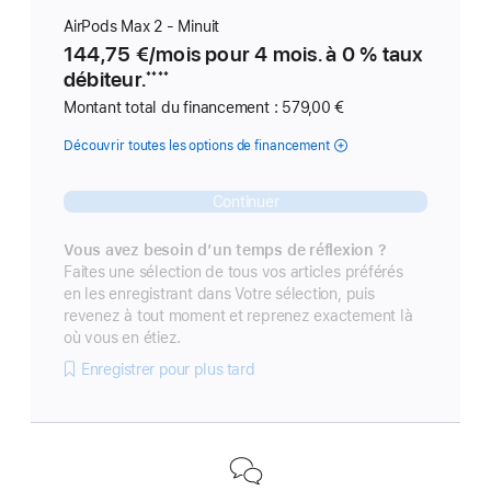
AirPods Max 2 - Minuit
144,75 €
/
par
mois pour 4 mois. à 0 % taux
débiteur.
****
Montant total du financement : 579,00 €
Découvrir toutes les options de financement
Continuer
Vous avez besoin d’un temps de réflexion ?
Faites une sélection de tous vos articles préférés
en les enregistrant dans Votre sélection, puis
revenez à tout moment et reprenez exactement là
où vous en étiez.
Enregistrer pour plus tard