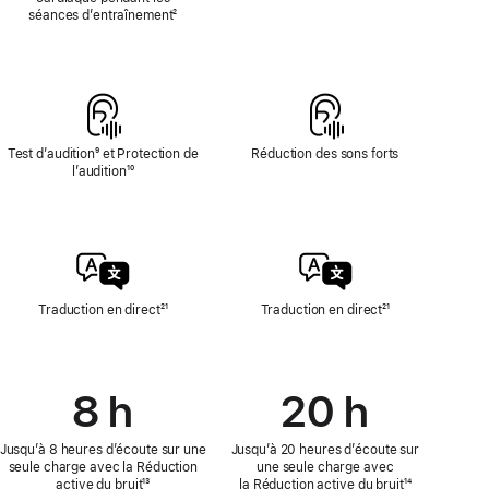
la
séances d’entraînement
Note
²
fréquence
de
cardiaque
bas
de
page
Test d’audition
Note
⁹ et Protection de
Réduction des sons forts
l’audition
de
Note
¹⁰
bas
de
de
bas
page
de
page
Traduction en direct
Note
²¹
Traduction en direct
Note
²¹
de
de
bas
bas
de
de
page
page
8 h
20 h
Jusqu’à 8 heures d’écoute sur une
Jusqu’à 20 heures d’écoute sur
seule charge avec la Réduction
une seule charge avec
active du bruit
Note
¹³
la Réduction active du bruit
Note
¹⁴