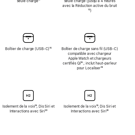
seule charge
Note
¹¹
seule charge (jusqu’à 4 heures
de
avec la Réduction active du bruit
Note
bas
¹²)
de
de
bas
page
de
page
Boîtier de charge (USB-C)
Note
¹⁵
Boîtier de charge sans fil (USB‑C)
de
compatible avec chargeur
bas
Apple Watch et chargeurs
de
certifiés Qi
{translate.store.a11y.footnote}
¹⁶ ; inclut haut‑parleur
page
pour Localiser
Note
¹⁸
de
bas
de
page
Isolement de la voix
Note
¹⁹, Dis Siri et
Isolement de la voix
Note
¹⁹, Dis Siri et
Interactions avec Siri
de
Note
²⁰
Interactions avec Siri
de
Note
²⁰
bas
de
bas
de
de
bas
de
bas
page
de
page
de
page
page