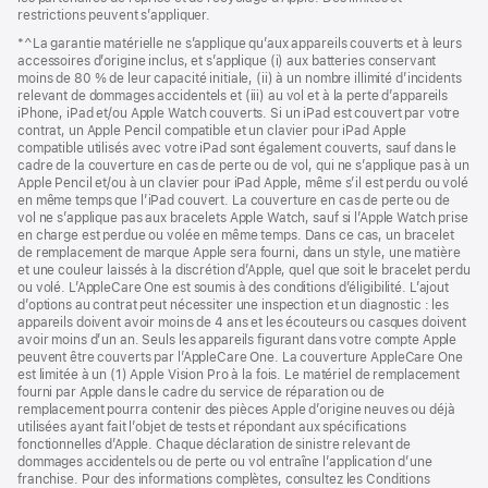
restrictions peuvent s’appliquer.
*^La garantie matérielle ne s’applique qu’aux appareils couverts et à leurs
accessoires d’origine inclus, et s’applique (i) aux batteries conservant
moins de 80 % de leur capacité initiale, (ii) à un nombre illimité d’incidents
relevant de dommages accidentels et (iii) au vol et à la perte d’appareils
iPhone, iPad et/ou Apple Watch couverts. Si un iPad est couvert par votre
contrat, un Apple Pencil compatible et un clavier pour iPad Apple
compatible utilisés avec votre iPad sont également couverts, sauf dans le
cadre de la couverture en cas de perte ou de vol, qui ne s’applique pas à un
Apple Pencil et/ou à un clavier pour iPad Apple, même s’il est perdu ou volé
en même temps que l’iPad couvert. La couverture en cas de perte ou de
vol ne s’applique pas aux bracelets Apple Watch, sauf si l’Apple Watch prise
en charge est perdue ou volée en même temps. Dans ce cas, un bracelet
de remplacement de marque Apple sera fourni, dans un style, une matière
et une couleur laissés à la discrétion d’Apple, quel que soit le bracelet perdu
ou volé. L’AppleCare One est soumis à des conditions d’éligibilité. L’ajout
d’options au contrat peut nécessiter une inspection et un diagnostic : les
appareils doivent avoir moins de 4 ans et les écouteurs ou casques doivent
avoir moins d’un an. Seuls les appareils figurant dans votre compte Apple
peuvent être couverts par l’AppleCare One. La couverture AppleCare One
est limitée à un (1) Apple Vision Pro à la fois. Le matériel de remplacement
fourni par Apple dans le cadre du service de réparation ou de
remplacement pourra contenir des pièces Apple d’origine neuves ou déjà
utilisées ayant fait l’objet de tests et répondant aux spécifications
fonctionnelles d’Apple. Chaque déclaration de sinistre relevant de
dommages accidentels ou de perte ou vol entraîne l’application d’une
franchise. Pour des informations complètes, consultez les Conditions