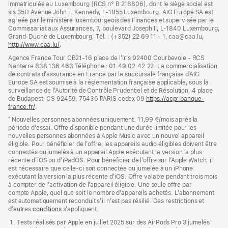
immatriculée au Luxembourg (RCS n° B 218806), dont le siège social est
nouvelle
sis 35D Avenue John F. Kennedy, L-1855 Luxembourg. AIG Europe SA est
fenêtre)
agréée par le ministère luxembourgeois des Finances et supervisée par le
Commissariat aux Assurances, 7, boulevard Joseph II, L-1840 Luxembourg,
Grand-Duché de Luxembourg, Tél. : (+352) 22 69 11 - 1, caa@caa.lu,
http://www.caa.lu/
(s’ouvre
.
dans
Agence France Tour CB21-16 place de l’Iris 92400 Courbevoie - RCS
une
Nanterre 838 136 463 Téléphone : 01.49.02.42.22. La commercialisation
nouvelle
de contrats d’assurance en France par la succursale française d’AIG
fenêtre)
Europe SA est soumise à la réglementation française applicable, sous la
surveillance de l’Autorité de Contrôle Prudentiel et de Résolution, 4 place
de Budapest, CS 92459, 75436 PARIS cedex 09
https://acpr.banque-
france.fr/
(s’ouvre
.
dans
⁺ Nouvelles personnes abonnées uniquement. 11,99 €/mois après la
une
période d’essai. Offre disponible pendant une durée limitée pour les
nouvelle
nouvelles personnes abonnées à Apple Music avec un nouvel appareil
fenêtre)
éligible. Pour bénéficier de l’offre, les appareils audio éligibles doivent être
connectés ou jumelés à un appareil Apple exécutant la version la plus
récente d’iOS ou d’iPadOS. Pour bénéficier de l’offre sur l’Apple Watch, il
est nécessaire que celle-ci soit connectée ou jumelée à un iPhone
exécutant la version la plus récente d’iOS. Offre valable pendant trois mois
à compter de l’activation de l’appareil éligible. Une seule offre par
compte Apple, quel que soit le nombre d’appareils achetés. L’abonnement
est automatiquement reconduit s’il n’est pas résilié. Des restrictions et
d’autres
conditions
s’appliquent.
Tests réalisés par Apple en juillet 2025 sur des AirPods Pro 3 jumelés