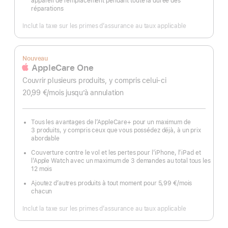
appareil de remplacement pendant toute la durée des
réparations
Inclut la taxe sur les primes d’assurance au taux applicable
Nouveau
AppleCare One
Couvrir plusieurs produits, y compris celui-ci
20,99 €
/mois
par
jusqu’à annulation
mois
Tous les avantages de l’AppleCare+ pour un maximum de
3 produits, y compris ceux que vous possédez déjà, à un prix
abordable
Couverture contre le vol et les pertes pour l’iPhone, l’iPad et
l’Apple Watch avec un maximum de 3 demandes au total tous les
12 mois
Ajoutez d’autres produits à tout moment pour 5,99 €
/mois
par
chacun
mois
Inclut la taxe sur les primes d’assurance au taux applicable