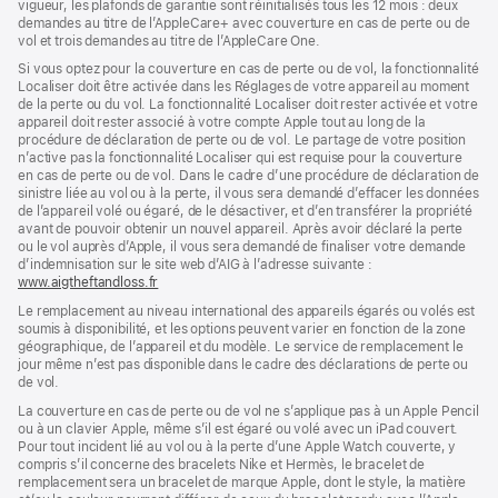
vigueur, les plafonds de garantie sont réinitialisés tous les 12 mois : deux
demandes au titre de l’AppleCare+ avec couverture en cas de perte ou de
vol et trois demandes au titre de l’AppleCare One.
Si vous optez pour la couverture en cas de perte ou de vol, la fonctionnalité
Localiser doit être activée dans les Réglages de votre appareil au moment
de la perte ou du vol. La fonctionnalité Localiser doit rester activée et votre
appareil doit rester associé à votre compte Apple tout au long de la
procédure de déclaration de perte ou de vol. Le partage de votre position
n’active pas la fonctionnalité Localiser qui est requise pour la couverture
en cas de perte ou de vol. Dans le cadre d’une procédure de déclaration de
sinistre liée au vol ou à la perte, il vous sera demandé d’effacer les données
de l’appareil volé ou égaré, de le désactiver, et d’en transférer la propriété
avant de pouvoir obtenir un nouvel appareil. Après avoir déclaré la perte
ou le vol auprès d’Apple, il vous sera demandé de finaliser votre demande
d’indemnisation sur le site web d’AIG à l’adresse suivante :
www.aigtheftandloss.fr
(s’ouvre
dans
Le remplacement au niveau international des appareils égarés ou volés est
une
soumis à disponibilité, et les options peuvent varier en fonction de la zone
nouvelle
géographique, de l’appareil et du modèle. Le service de remplacement le
fenêtre)
jour même n’est pas disponible dans le cadre des déclarations de perte ou
de vol.
La couverture en cas de perte ou de vol ne s’applique pas à un Apple Pencil
ou à un clavier Apple, même s’il est égaré ou volé avec un iPad couvert.
Pour tout incident lié au vol ou à la perte d’une Apple Watch couverte, y
compris s’il concerne des bracelets Nike et Hermès, le bracelet de
remplacement sera un bracelet de marque Apple, dont le style, la matière