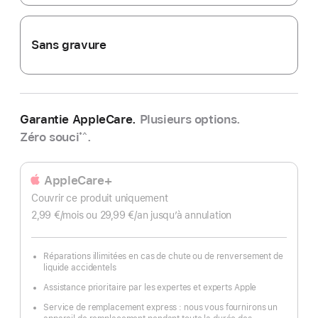
Sans gravure
Garantie AppleCare.
Plusieurs options.
Zéro souci
.
*^
AppleCare+
Couvrir ce produit uniquement
2,99 €
/mois
par
ou 29,99 €
/an
par
jusqu’à annulation
mois
an
Réparations illimitées en cas de chute ou de renversement de
liquide accidentels
Assistance prioritaire par les expertes et experts Apple
Service de remplacement express : nous vous fournirons un