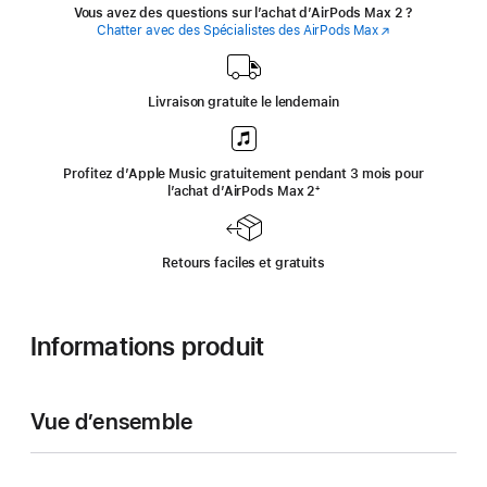
Vous avez des questions sur l’achat d’AirPods Max 2 ?
Chatter avec des Spécialistes des AirPods Max
(s’ouvre
dans
une
nouvelle
fenêtre)
Livraison gratuite le lendemain
Profitez d’Apple Music gratuitement pendant 3 mois pour
l’achat d’AirPods Max 2
‍Note
‍⁺
de
bas
de
page
Retours faciles et gratuits
Informations produit
Vue d’ensemble