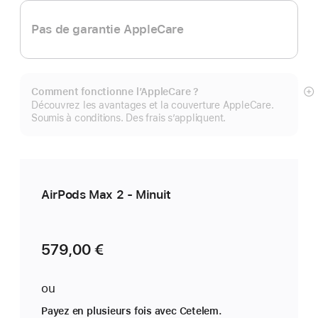
Pas de garantie AppleCare
Comment fonctionne l’AppleCare ?
Af
Découvrez les avantages et la couverture AppleCare.
pl
Soumis à conditions. Des frais s’appliquent.
AirPods Max 2 - Minuit
579,00 €
ou
Payez en plusieurs fois avec Cetelem.