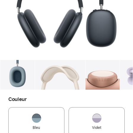
Galerie
Image
1
Galerie
Image
2
Galerie
Imag
Couleur
Bleu
Violet