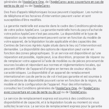
générales de l’
AppleCare One
(s’ouvre
, de l’
AppleCare+ avec couverture en cas de
perte ou de vol
(s’ouvre
ou de l’
AppleCare+
dans
(s’ouvre
.
dans
une
dans
Des frais d’appels téléphoniques locaux peuvent s’appliquer. Les numéros
une
nouvelle
une
de téléphone et les horaires d’intervention peuvent varier et sont
nouvelle
fenêtre)
nouvelle
susceptibles d’être modifiés.
fenêtre)
fenêtre)
La garantie matérielle est assurée dans le cadre des Conditions générales
de votre police AppleCare. La garantie matérielle hors du pays d’achat de
votre police AppleCare n’est pas assurée. La disponibilité et le type de
réparation ou de remplacement peuvent varier en fonction du modèle de
votre appareil, de la législation locale applicable et des capacités des
Centres de Services Agréés Apple situés dans le lieu où l’intervention est
demandée. La disponibilité des options de réparation peut varier en
fonction des zones géographiques. Si un service est disponible et qu’une
réparation est possible, Apple peut, à sa discrétion, proposer de réparer ou
de remplacer votre appareil à l’aide de modèles ou de pièces provenant de
sources locales et répondant aux normes et réglementations locales, qui
peuvent différer de l’appareil d’origine en termes de couleur et/ou de
caractéristiques. La disponibilité d’un appareil de remplacement
international en cas de perte ou de vol n’est pas garantie et est soumise à
des conditions de disponibilité pouvant varier en fonction de la région, du
modèle et de la configuration de l’appareil. Pour des informations,
consultez les Conditions générales de l’
AppleCare One
(s’ouvre
, de l’
AppleCare+
avec couverture en cas de perte ou de vol
(s’ouvre
ou de l’
AppleCare+
dans
(s’ouvre
.
dans
une
dans
Le service de remplacement express est soumis à des conditions de
une
nouvelle
une
disponibilité et de capacité, et à la législation locale au moment où vous
nouvelle
fenêtre)
nouvelle
sollicitez le service. Le service de remplacement express pour la garantie
fenêtre)
fenêtre)