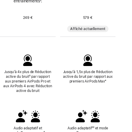
entraînements
Note
².
de
de
page
bas
de
249 €
579 €
page
Affiché actuellement
Jusqu’à 4x plus de Réduction
Jusqu’à 1,5x plus de Réduction
active du bruit
Note
³ par rapport
active du bruit par rapport aux
aux premiers AirPods Pro et
de
premiers AirPods Max
Note
⁴
aux AirPods 4 avec Réduction
bas
de
active du bruit
de
bas
page
de
page
Audio adaptatif et
Audio adaptatif
null
²² et mode