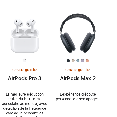
Gravure gratuite
Gravure gratuite
AirPods Pro 3
AirPods Max 2
La meilleure Réduction
L’expérience d’écoute
active du bruit intra-
personnelle à son apogée.
auriculaire au monde
Note
¹, avec
détection de la fréquence
de
cardiaque pendant les
bas