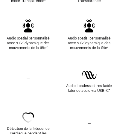
mode Transparence
Note
⁶
Transparence
de
bas
de
page
Audio spatial personnalisé
Audio spatial personnalisé
avec suivi dynamique des
avec suivi dynamique des
mouvements de la tête
Note
⁷
mouvements de la tête
Note
⁷
de
de
bas
bas
de
de
page
page
—
Sans
audio
Audio Lossless et très faible
Lossless
latence audio via USB-C
Note
⁸
de
bas
de
page
—
Sans
Détection
Détection de la fréquence
de
cardiaque pendant les