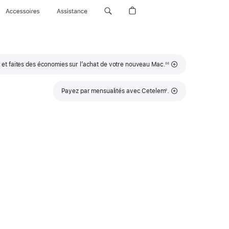
Accessoires
Assistance
Note
 et faites des économies sur l’achat de votre nouveau Mac.
◊◊
de
bas
de
page
Note
Payez par mensualités avec Cetelem
.
◊
de
bas
de
page