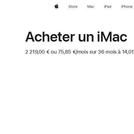
Apple
Store
Mac
iPad
iPhone
Acheter un iMac
2 219,00 € ou
75,85 €
/mois
par mois
sur 36
mois
mois
à 14,01