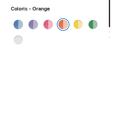
Coloris - Orange
Bleu
Violet
Rose
Jaune
Vert
Orange
Argent