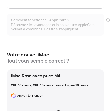
Comment fonctionne l’AppleCare ?
Af
Découvrez les avantages et la couverture AppleCare.
pl
Soumis à conditions. Des frais s’appliquent.
Votre nouvel iMac.
Tout vous semble correct ?
iMac Rose avec puce M4
CPU 10 cœurs, GPU 10 cœurs, Neural Engine 16 cœurs
Apple Intelligence
※※
Note
de
bas
de
page