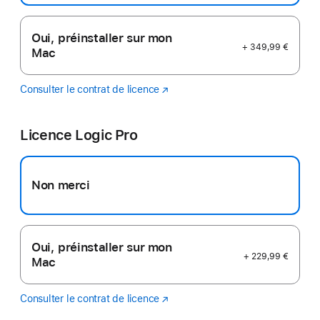
Oui, préinstaller sur mon
+ 349,99 €
Mac
Consulter le contrat de licence
Final
(s’ouvre
Cut
dans
Pro
une
Licence Logic Pro
nouvelle
fenêtre)
Non merci
Oui, préinstaller sur mon
+ 229,99 €
Mac
Consulter le contrat de licence
Logic
(s’ouvre
Pro
dans