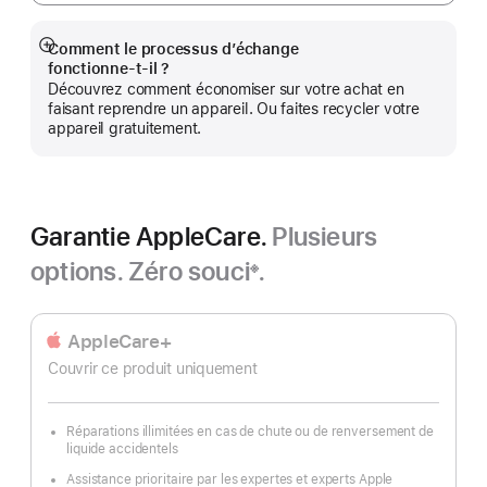
Comment le processus d’échange
Afficher
fonctionne‑t‑il ?
plus
Découvrez comment économiser sur votre achat en
faisant reprendre un appareil. Ou faites recycler votre
appareil gratuitement.
Garantie AppleCare.
Plusieurs
options. Zéro souci
.
※
Note
de
bas
AppleCare+
de
Couvrir ce produit uniquement
page
Réparations illimitées en cas de chute ou de renversement de
liquide accidentels
Assistance prioritaire par les expertes et experts Apple