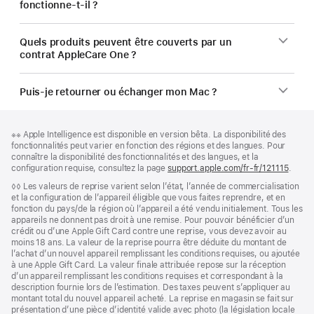
fonctionne-t-il ?
Quels produits peuvent être couverts par un
contrat AppleCare One ?
Puis-je retourner ou échanger mon Mac ?
Pied
Notes
Note
※※ Apple Intelligence est disponible en version bêta. La disponibilité des
de
de
de
fonctionnalités peut varier en fonction des régions et des langues. Pour
bas
page
bas
connaître la disponibilité des fonctionnalités et des langues, et la
de
de
configuration requise, consultez la page
support.apple.com/fr-fr/121115
(s’ouv
.
page
page
dans
Note
◊◊ Les valeurs de reprise varient selon l’état, l’année de commercialisation
une
de
et la configuration de l’appareil éligible que vous faites reprendre, et en
nouvel
bas
fonction du pays/de la région où l’appareil a été vendu initialement. Tous les
fenêtr
de
appareils ne donnent pas droit à une remise. Pour pouvoir bénéficier d’un
page
crédit ou d’une Apple Gift Card contre une reprise, vous devez avoir au
moins 18 ans. La valeur de la reprise pourra être déduite du montant de
l’achat d’un nouvel appareil remplissant les conditions requises, ou ajoutée
à une Apple Gift Card. La valeur finale attribuée repose sur la réception
d’un appareil remplissant les conditions requises et correspondant à la
description fournie lors de l’estimation. Des taxes peuvent s’appliquer au
montant total du nouvel appareil acheté. La reprise en magasin se fait sur
présentation d’une pièce d’identité valide avec photo (la législation locale