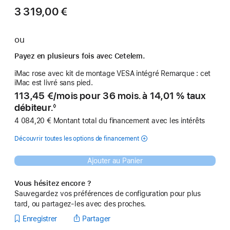
3 319,00 €
ou
Payez en plusieurs fois avec Cetelem.
iMac rose avec kit de montage VESA intégré Remarque : cet
iMac est livré sans pied.
113,45 €
/
par
mois pour 36 mois. à 14,01 % taux
débiteur.
◊
Note
4 084,20 € Montant total du financement avec les intérêts
de
bas
de
Découvrir toutes les options de financement
page
Ajouter au Panier
Vous hésitez encore ?
Sauvegardez vos préférences de configuration pour plus
tard, ou partagez-les avec des proches.
Enregistrer
Partager