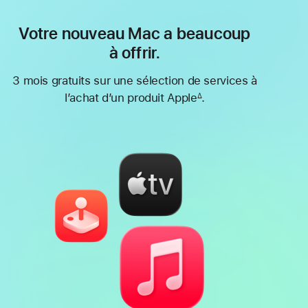
Votre nouveau Mac a beaucoup
à offrir.
3 mois gratuits sur une sélection de services à
l’achat d’un produit Apple
.
∆
Note
de
bas
de
page