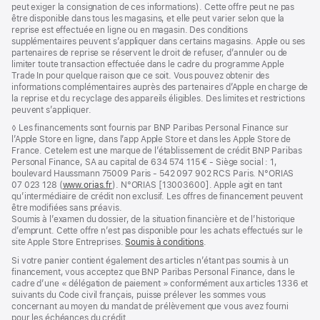
peut exiger la consignation de ces informations). Cette offre peut ne pas
être disponible dans tous les magasins, et elle peut varier selon que la
reprise est effectuée en ligne ou en magasin. Des conditions
supplémentaires peuvent s’appliquer dans certains magasins. Apple ou ses
partenaires de reprise se réservent le droit de refuser, d’annuler ou de
limiter toute transaction effectuée dans le cadre du programme Apple
Trade In pour quelque raison que ce soit. Vous pouvez obtenir des
informations complémentaires auprès des partenaires d’Apple en charge de
la reprise et du recyclage des appareils éligibles. Des limites et restrictions
peuvent s’appliquer.
Note
◊ Les financements sont fournis par BNP Paribas Personal Finance sur
de
l’Apple Store en ligne, dans l’app Apple Store et dans les Apple Store de
bas
France. Cetelem est une marque de l’établissement de crédit BNP Paribas
de
Personal Finance, SA au capital de 634 574 115 € - Siège social : 1,
page
boulevard Haussmann 75009 Paris - 542 097 902 RCS Paris. N°ORIAS
07 023 128 (
www.orias.fr
(s’ouvre
). N°ORIAS [13003600]. Apple agit en tant
qu’intermédiaire de crédit non exclusif. Les offres de financement peuvent
dans
être modifiées sans préavis.
une
Soumis à l’examen du dossier, de la situation financière et de l’historique
nouvelle
d’emprunt. Cette offre n’est pas disponible pour les achats effectués sur le
fenêtre)
site Apple Store Entreprises.
Soumis à conditions
(s’ouvre
.
dans
Si votre panier contient également des articles n’étant pas soumis à un
une
financement, vous acceptez que BNP Paribas Personal Finance, dans le
nouvelle
cadre d’une « délégation de paiement » conformément aux articles 1336 et
fenêtre)
suivants du Code civil français, puisse prélever les sommes vous
concernant au moyen du mandat de prélèvement que vous avez fourni
pour les échéances du crédit.