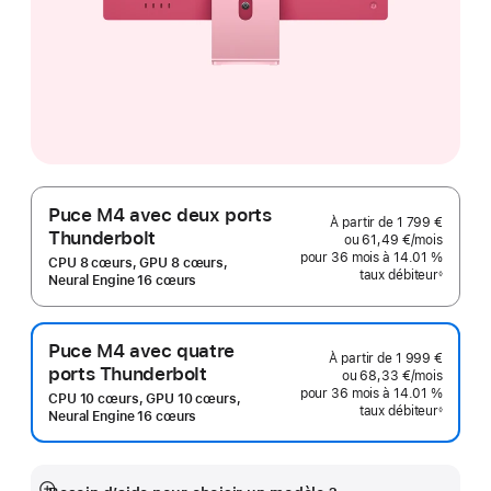
Puce M4 avec deux ports
À partir de
1 799 €
Thunderbolt
ou
61,49 €
/mois
par moi
pour 36 mois
à 14.01 %
CPU 8 cœurs, GPU 8 cœurs,
taux débiteur
◊
Neural Engine 16 cœurs
Note
de
bas
de
page
Puce M4 avec quatre
À partir de
1 999 €
ports Thunderbolt
ou
68,33 €
/mois
par moi
pour 36 mois
à 14.01 %
CPU 10 cœurs, GPU 10 cœurs,
taux débiteur
◊
Neural Engine 16 cœurs
Note
de
bas
de
page