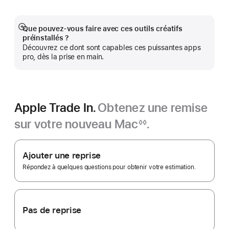
une
nouvelle
fenêtre)
Que pouvez-vous faire avec ces outils créatifs
Afficher
préinstallés ?
plus
Découvrez ce dont sont capables ces puissantes apps
pro, dès la prise en main.
Apple Trade In.
Obtenez une remise
sur votre nouveau Mac
.
◊◊
Note
Apple
de
bas
Trade In.
Ajouter une reprise
de
page
Répondez à quelques questions pour obtenir votre estimation.
Pas de reprise