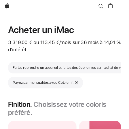
Apple
Acheter un iMac
3 319,00 € ou
113,45 €
/mois
par mois
sur 36
mois
mois
à 14,01 %
d’intérêt
Faites reprendre un appareil et faites des économies sur l’achat de votr
Note de bas de page
Payez par mensualités avec Cetelem
.
◊
Finition.
Choisissez votre coloris
préféré.