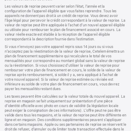
Les valeurs de reprise peuvent varier selon l’état, l’année et la
configuration de l’appareil éligible que vous faites reprendre. Tous les
appareils ne donnent pas droit à un crédit de reprise. Vous devez avoir
l’âge légal pour percevoir le crédit correspondant à la valeur de reprise. La
valeur de reprise peut être appliquée à l’achat d’un nouvel appareil éligible
ou utilisée pour rembourser le plan de financement associé en cours. La
valeur réelle exacte est établie à la réception de l’appareil éligible
correspondant à la description fournie dans l’estimation.
Si vous n’envoyez pas votre appareil repris sous 14 jours ou si vous
n’acceptez pas la réestimation de la valeur de reprise, Cetelem émettra un
plan de financement supplémentaire qui recalculera le total de vos
mensualités pour correspondre au montant global sans la valeur de reprise
ou la réestimation. Si vous choisissez d’utiliser la valeur de reprise pour
rembourser votre plan de financement en cours, le solde de la valeur de
reprise après remboursement, si solde il y a, sera appliqué à l’achat de
votre nouvel appareil. Si la valeur de reprise estimée ou révisée est
inférieure au solde de votre plan de financement en cours, vous devrez
payer les mensualités restant dues.
Les taxes peuvent être calculées sur la valeur totale du nouvel appareil. La
reprise en magasin se fait uniquement sur présentation d’une pièce
d’identité officielle avec photo en cours de validité (la législation locale
peut exiger la consignation de ces informations). L’offre peut ne pas être
valide dans tous les magasins, et la valeur de reprise peut être différente en
ligne et en magasin. Des conditions supplémentaires peuvent s’appliquer
dans certains magasins. Apple ou ses partenaires de reprise se réservent le
droit de refuser, d’annuler ou de limiter toute transaction effectuée dans le