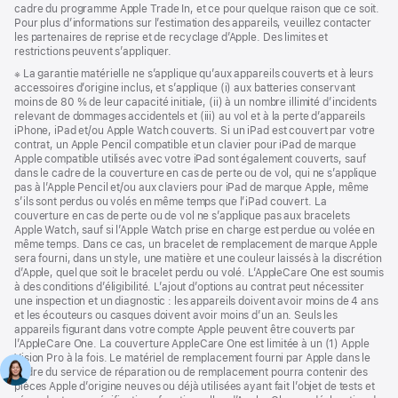
cadre du programme Apple Trade In, et ce pour quelque raison que ce soit.
Pour plus d’informations sur l’estimation des appareils, veuillez contacter
les partenaires de reprise et de recyclage d’Apple. Des limites et
restrictions peuvent s’appliquer.
Note
※ La garantie matérielle ne s’applique qu’aux appareils couverts et à leurs
de
accessoires d’origine inclus, et s’applique (i) aux batteries conservant
bas
moins de 80 % de leur capacité initiale, (ii) à un nombre illimité d’incidents
de
relevant de dommages accidentels et (iii) au vol et à la perte d’appareils
page
iPhone, iPad et/ou Apple Watch couverts. Si un iPad est couvert par votre
contrat, un Apple Pencil compatible et un clavier pour iPad de marque
Apple compatible utilisés avec votre iPad sont également couverts, sauf
dans le cadre de la couverture en cas de perte ou de vol, qui ne s’applique
pas à l’Apple Pencil et/ou aux claviers pour iPad de marque Apple, même
s’ils sont perdus ou volés en même temps que l’iPad couvert. La
couverture en cas de perte ou de vol ne s’applique pas aux bracelets
Apple Watch, sauf si l’Apple Watch prise en charge est perdue ou volée en
même temps. Dans ce cas, un bracelet de remplacement de marque Apple
sera fourni, dans un style, une matière et une couleur laissés à la discrétion
d’Apple, quel que soit le bracelet perdu ou volé. L’AppleCare One est soumis
à des conditions d’éligibilité. L’ajout d’options au contrat peut nécessiter
une inspection et un diagnostic : les appareils doivent avoir moins de 4 ans
et les écouteurs ou casques doivent avoir moins d’un an. Seuls les
appareils figurant dans votre compte Apple peuvent être couverts par
l’AppleCare One. La couverture AppleCare One est limitée à un (1) Apple
Vision Pro à la fois. Le matériel de remplacement fourni par Apple dans le
cadre du service de réparation ou de remplacement pourra contenir des
pièces Apple d’origine neuves ou déjà utilisées ayant fait l’objet de tests et