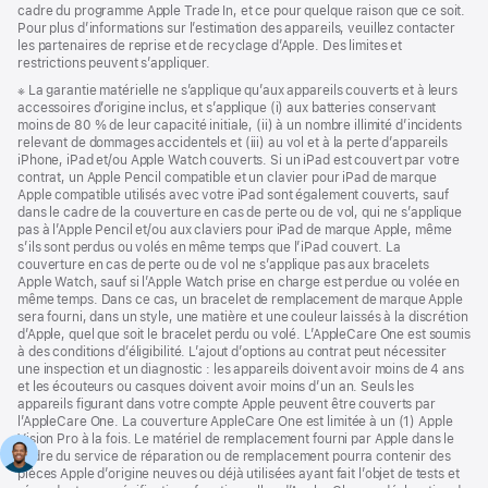
cadre du programme Apple Trade In, et ce pour quelque raison que ce soit.
Pour plus d’informations sur l’estimation des appareils, veuillez contacter
les partenaires de reprise et de recyclage d’Apple. Des limites et
restrictions peuvent s’appliquer.
Note
※ La garantie matérielle ne s’applique qu’aux appareils couverts et à leurs
de
accessoires d’origine inclus, et s’applique (i) aux batteries conservant
bas
moins de 80 % de leur capacité initiale, (ii) à un nombre illimité d’incidents
de
relevant de dommages accidentels et (iii) au vol et à la perte d’appareils
page
iPhone, iPad et/ou Apple Watch couverts. Si un iPad est couvert par votre
contrat, un Apple Pencil compatible et un clavier pour iPad de marque
Apple compatible utilisés avec votre iPad sont également couverts, sauf
dans le cadre de la couverture en cas de perte ou de vol, qui ne s’applique
pas à l’Apple Pencil et/ou aux claviers pour iPad de marque Apple, même
s’ils sont perdus ou volés en même temps que l’iPad couvert. La
couverture en cas de perte ou de vol ne s’applique pas aux bracelets
Apple Watch, sauf si l’Apple Watch prise en charge est perdue ou volée en
même temps. Dans ce cas, un bracelet de remplacement de marque Apple
sera fourni, dans un style, une matière et une couleur laissés à la discrétion
d’Apple, quel que soit le bracelet perdu ou volé. L’AppleCare One est soumis
à des conditions d’éligibilité. L’ajout d’options au contrat peut nécessiter
une inspection et un diagnostic : les appareils doivent avoir moins de 4 ans
et les écouteurs ou casques doivent avoir moins d’un an. Seuls les
appareils figurant dans votre compte Apple peuvent être couverts par
l’AppleCare One. La couverture AppleCare One est limitée à un (1) Apple
Vision Pro à la fois. Le matériel de remplacement fourni par Apple dans le
cadre du service de réparation ou de remplacement pourra contenir des
pièces Apple d’origine neuves ou déjà utilisées ayant fait l’objet de tests et