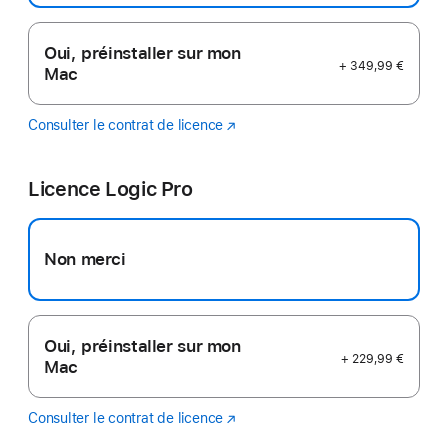
Oui, préinstaller sur mon
+ 349,99 €
Mac
Consulter le contrat de licence
Final
(s’ouvre
Cut
dans
Pro
une
Licence Logic Pro
nouvelle
fenêtre)
Non merci
Oui, préinstaller sur mon
+ 229,99 €
Mac
Consulter le contrat de licence
Logic
(s’ouvre
Pro
dans