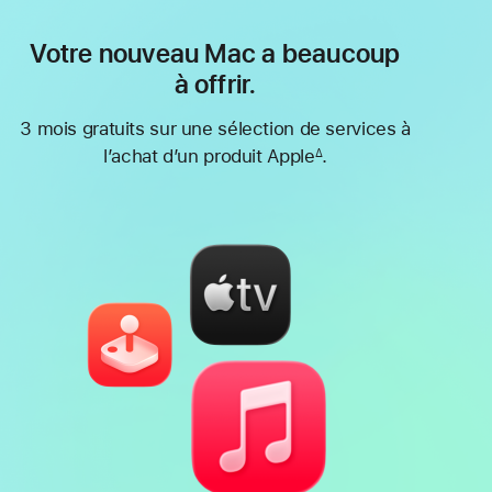
Votre nouveau Mac a beaucoup
à offrir.
3 mois gratuits sur une sélection de services à
l’achat d’un produit Apple
.
∆
Note
de
bas
de
page