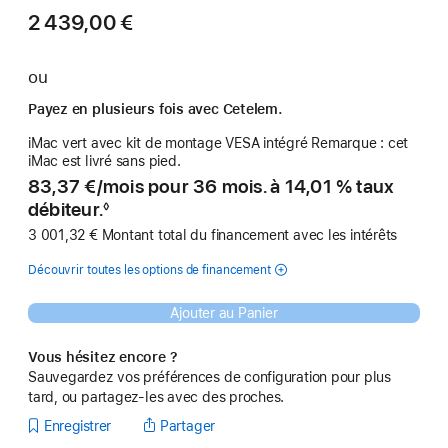
2 439,00 €
ou
Payez en plusieurs fois avec Cetelem.
iMac vert avec kit de montage VESA intégré Remarque : cet
iMac est livré sans pied.
83,37 €
/
par
mois pour 36 mois. à 14,01 % taux
débiteur.
◊
Note
3 001,32 € Montant total du financement avec les intérêts
de
bas
de
Découvrir toutes les options de financement
page
Ajouter au Panier
Vous hésitez encore ?
Sauvegardez vos préférences de configuration pour plus
tard, ou partagez-les avec des proches.
Enregistrer
Partager