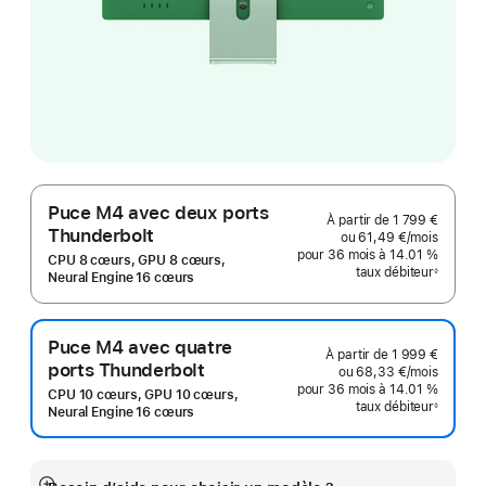
Puce M4 avec deux ports
À partir de
1 799 €
Thunderbolt
ou
61,49 €
/mois
par moi
pour 36 mois
à 14.01 %
CPU 8 cœurs, GPU 8 cœurs,
taux débiteur
◊
Neural Engine 16 cœurs
Note
de
bas
de
page
Puce M4 avec quatre
À partir de
1 999 €
ports Thunderbolt
ou
68,33 €
/mois
par moi
pour 36 mois
à 14.01 %
CPU 10 cœurs, GPU 10 cœurs,
taux débiteur
◊
Neural Engine 16 cœurs
Note
de
bas
de
page