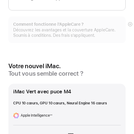
Comment fonctionne l’AppleCare ?
Af
Découvrez les avantages et la couverture AppleCare.
pl
Soumis à conditions. Des frais s’appliquent.
Votre nouvel iMac.
Tout vous semble correct ?
iMac Vert avec puce M4
CPU 10 cœurs, GPU 10 cœurs, Neural Engine 16 cœurs
Apple Intelligence
※※
Note
de
bas
de
page