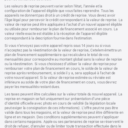
Les valeurs de reprise peuvent varier selon l’état, l’année et la
configuration de l’appareil éligible que vous faites reprendre. Tous les
appareils ne donnent pas droit à un crédit de reprise. Vous devez avoir
l’âge légal pour percevoir le crédit correspondant à la valeur de reprise. La
valeur de reprise peut être appliquée à l’achat d’un nouvel appareil éligible
ou utilisée pour rembourser le plan de financement associé en cours. La
valeur réelle exacte est établie à la réception de l’appareil éligible
correspondant à la description fournie dans l’estimation.
Si vous n’envoyez pas votre appareil repris sous 14 jours ou si vous
n’acceptez pas la réestimation de la valeur de reprise, Cetelem émettra un
plan de financement supplémentaire qui recalculera le total de vos
mensualités pour correspondre au montant global sans la valeur de reprise
ou la réestimation. Si vous choisissez d’utiliser la valeur de reprise pour
rembourser votre plan de financement en cours, le solde de la valeur de
reprise après remboursement, si solde il y a, sera appliqué à l’achat de
votre nouvel appareil. Si la valeur de reprise estimée ou révisée est
inférieure au solde de votre plan de financement en cours, vous devrez
payer les mensualités restant dues.
Les taxes peuvent être calculées sur la valeur totale du nouvel appareil. La
reprise en magasin se fait uniquement sur présentation d’une pièce
d’identité officielle avec photo en cours de validité (la législation locale
peut exiger la consignation de ces informations). L’offre peut ne pas être
valide dans tous les magasins, et la valeur de reprise peut être différente en
ligne et en magasin. Des conditions supplémentaires peuvent s’appliquer
dans certains magasins. Apple ou ses partenaires de reprise se réservent le
droit de refuser, d’annuler ou de limiter toute transaction effectuée dans le