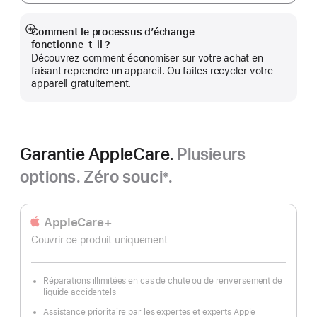
Comment le processus d’échange
Afficher
fonctionne‑t‑il ?
plus
Découvrez comment économiser sur votre achat en
faisant reprendre un appareil. Ou faites recycler votre
appareil gratuitement.
Garantie AppleCare.
Plusieurs
options. Zéro souci
.
※
Note
de
bas
AppleCare+
de
Couvrir ce produit uniquement
page
Réparations illimitées en cas de chute ou de renversement de
liquide accidentels
Assistance prioritaire par les expertes et experts Apple