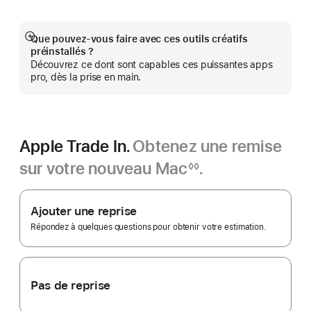
une
nouvelle
fenêtre)
Que pouvez-vous faire avec ces outils créatifs
Afficher
préinstallés ?
plus
Découvrez ce dont sont capables ces puissantes apps
pro, dès la prise en main.
Apple Trade In.
Obtenez une remise
sur votre nouveau Mac
.
◊◊
Note
Apple
de
bas
Trade In.
Ajouter une reprise
de
page
Répondez à quelques questions pour obtenir votre estimation.
Pas de reprise