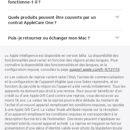
fonctionne-t-il ?
Quels produits peuvent être couverts par un
contrat AppleCare One ?
Puis-je retourner ou échanger mon Mac ?
Pied
Notes
Note
※※ Apple Intelligence est disponible en version bêta. La disponibilité des
de
de
de
fonctionnalités peut varier en fonction des régions et des langues. Pour
bas
page
bas
connaître la disponibilité des fonctionnalités et des langues, et la
de
de
configuration requise, consultez la page
support.apple.com/fr-fr/121115
(s’ouv
.
page
page
dans
Note
◊◊ Les valeurs de reprise varient selon l’état, l’année de commercialisation
une
de
et la configuration de l’appareil éligible que vous faites reprendre, et en
nouvel
bas
fonction du pays/de la région où l’appareil a été vendu initialement. Tous les
fenêtr
de
appareils ne donnent pas droit à une remise. Pour pouvoir bénéficier d’un
page
crédit ou d’une Apple Gift Card contre une reprise, vous devez avoir au
moins 18 ans. La valeur de la reprise pourra être déduite du montant de
l’achat d’un nouvel appareil remplissant les conditions requises, ou ajoutée
à une Apple Gift Card. La valeur finale attribuée repose sur la réception
d’un appareil remplissant les conditions requises et correspondant à la
description fournie lors de l’estimation. Des taxes peuvent s’appliquer au
montant total du nouvel appareil acheté. La reprise en magasin se fait sur
présentation d’une pièce d’identité valide avec photo (la législation locale