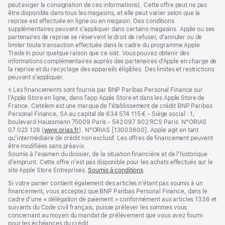
peut exiger la consignation de ces informations). Cette offre peut ne pas
être disponible dans tous les magasins, et elle peut varier selon que la
reprise est effectuée en ligne ou en magasin. Des conditions
supplémentaires peuvent s’appliquer dans certains magasins. Apple ou ses
partenaires de reprise se réservent le droit de refuser, d’annuler ou de
limiter toute transaction effectuée dans le cadre du programme Apple
Trade In pour quelque raison que ce soit. Vous pouvez obtenir des
informations complémentaires auprès des partenaires d’Apple en charge de
la reprise et du recyclage des appareils éligibles. Des limites et restrictions
peuvent s’appliquer.
Note
◊ Les financements sont fournis par BNP Paribas Personal Finance sur
de
l’Apple Store en ligne, dans l’app Apple Store et dans les Apple Store de
bas
France. Cetelem est une marque de l’établissement de crédit BNP Paribas
de
Personal Finance, SA au capital de 634 574 115 € - Siège social : 1,
page
boulevard Haussmann 75009 Paris - 542 097 902 RCS Paris. N°ORIAS
07 023 128 (
www.orias.fr
(s’ouvre
). N°ORIAS [13003600]. Apple agit en tant
qu’intermédiaire de crédit non exclusif. Les offres de financement peuvent
dans
être modifiées sans préavis.
une
Soumis à l’examen du dossier, de la situation financière et de l’historique
nouvelle
d’emprunt. Cette offre n’est pas disponible pour les achats effectués sur le
fenêtre)
site Apple Store Entreprises.
Soumis à conditions
(s’ouvre
.
dans
Si votre panier contient également des articles n’étant pas soumis à un
une
financement, vous acceptez que BNP Paribas Personal Finance, dans le
nouvelle
cadre d’une « délégation de paiement » conformément aux articles 1336 et
fenêtre)
suivants du Code civil français, puisse prélever les sommes vous
concernant au moyen du mandat de prélèvement que vous avez fourni
pour les échéances du crédit.