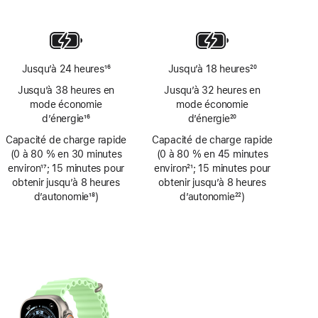
Note
de
de
de
page
page
bas
de
page
Jusqu’à 24 heures
16
Jusqu’à 18 heures
20
Note
Note
Jusqu’à 38 heures en
Jusqu’à 32 heures en
de
de
mode économie
mode économie
bas
bas
d’énergie
16
d’énergie
20
de
de
Note
Note
Capacité de charge rapide
page
Capacité de charge rapide
page
de
de
(0 à 80 % en 30 minutes
(0 à 80 % en 45 minutes
bas
bas
environ
17
; 15 minutes pour
environ
21
; 15 minutes pour
de
de
Note
obtenir jusqu’à 8 heures
Note
obtenir jusqu’à 8 heures
page
page
de
d’autonomie
18
)
de
d’autonomie
22
)
bas
Note
bas
Note
de
de
de
de
page
bas
page
bas
de
de
page
page