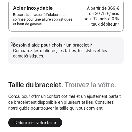
page
Acier inoxydable
À partir de
369 €
ou
30,75 €
/mois
par mo
Bracelets en acier à l’élaboration
pour 12 mois
à 0 %
soignée pour une allure sophistiquée
taux débiteur
et haut de gamme.
◊◊
Note
de
bas
de
page
Besoin d’aide pour choisir un bracelet ?
Afficher
Comparez les matières, les tailles, les styles et les
plus
caractéristiques.
Taille du bracelet.
Trouvez la vôtre.
Conçu pour offrir un confort optimal et un ajustement parfait,
ce bracelet est disponible en plusieurs tailles. Consultez
notre guide pour trouver la taille qui vous convient.
Déterminer votre taille