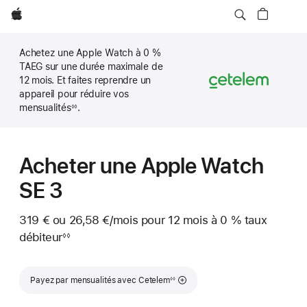
Apple
Achetez une Apple Watch à 0 %
TAEG sur une durée maximale de
12 mois. Et faites reprendre un
appareil pour réduire vos
mensualités
.
◊◊
Note
de
bas
de
page
Acheter une Apple Watch
SE 3
319 €
ou
26,58 €
/mois
par mois
pour 12 mois
à 0 %
taux
débiteur
◊◊
Note
de
bas
Note de bas de page
de
Payez par mensualités avec Cetelem
◊◊
page