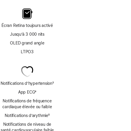
Écran Retina toujours activé
Jusqu’à 3 000 nits
OLED grand angle
LTPO3
Notifications d’hypertension
3
Note
App ECG
4
de
Note
bas
Notifications de fréquence
de
de
cardiaque élevée ou faible
bas
page
Notifications d’arythmie
de
5
Note
page
Notifications de niveau de
de
santé cardiovasculaire faible