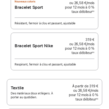
Nouveaux coloris
ou
26,58 €
/mois
par mois
Bracelet Sport
pour 12 mois
à 0 %
taux débiteur
◊◊
Note
de
bas
de
Résistant, fermoir à clou et passant, ajustable
page
319 €
ou
26,58 €
/mois
par mois
Bracelet Sport Nike
pour 12 mois
à 0 %
taux débiteur
◊◊
Note
de
bas
de
Respirant, fermoir à clou et passant, ajustable
page
À partir de
319 €
Textile
ou
26,58 €
/mois
par mo
Des matériaux doux et légers. À
pour 12 mois
à 0 %
porter au quotidien.
taux débiteur
◊◊
Note
de
bas
de