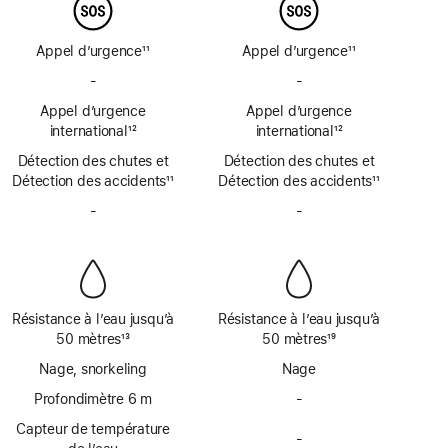
bas
bas
de
de
page
page
Appel d’urgence
11
Appel d’urgence
11
Note
Note
-
Pas
-
Pas
de
de
de
de
bas
Appel d’urgence
bas
Appel d’urgence
SOS
SOS
de
international
12
de
international
12
d’urgence
d’urgence
Note
page
Note
page
Détection des chutes et
par
Détection des chutes et
par
de
de
Détection des accidents
satellite
11
Détection des accidents
satellite
11
bas
bas
Note
Note
de
-
Pas
de
-
Pas
de
de
page
de
page
de
bas
bas
sirène
sirène
de
de
page
page
Résistance à l’eau jusqu’à
Résistance à l’eau jusqu’à
50 mètres
13
50 mètres
19
Note
Note
Nage, snorkeling
Nage
de
de
bas
Profondimètre 6 m
bas
-
Pas
de
de
de
Capteur de température
page
page
-
profondimètre
Pas