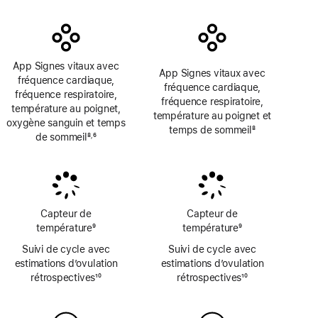
bas
bas
de
de
page
page
App Signes vitaux avec
App Signes vitaux avec
fréquence cardiaque,
fréquence cardiaque,
fréquence respiratoire,
fréquence respiratoire,
température au poignet,
température au poignet et
oxygène sanguin et temps
temps de sommeil
8
de sommeil
8
6
,
Note
Note
Note
de
de
de
bas
bas
bas
de
de
de
page
page
page
Capteur de
Capteur de
température
9
température
9
Note
Note
Suivi de cycle avec
Suivi de cycle avec
de
de
estimations d’ovulation
estimations d’ovulation
bas
bas
rétrospectives
10
rétrospectives
10
de
de
Note
Note
page
page
de
de