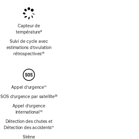
de
de
bas
bas
de
de
page
page
Capteur de
température
9
Note
Suivi de cycle avec
de
estimations d’ovulation
bas
rétrospectives
10
de
Note
page
de
bas
de
page
Appel d’urgence
11
Note
SOS d’urgence par satellite
23
de
Note
bas
Appel d’urgence
de
de
international
12
bas
Note
page
de
Détection des chutes et
de
page
Détection des accidents
11
bas
Note
de
Sirène