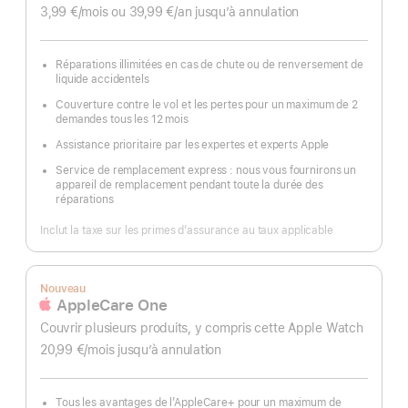
3,99 €
/mois
par
ou 39,99 €
/an
par
jusqu’à annulation
mois
an
Réparations illimitées en cas de chute ou de renversement de
liquide accidentels
Couverture contre le vol et les pertes pour un maximum de 2
demandes tous les 12 mois
Assistance prioritaire par les expertes et experts Apple
Service de remplacement express : nous vous fournirons un
appareil de remplacement pendant toute la durée des
réparations
Inclut la taxe sur les primes d’assurance au taux applicable
Nouveau
AppleCare One
Couvrir plusieurs produits, y compris cette Apple Watch
20,99 €
/mois
par
jusqu’à annulation
mois
Tous les avantages de l’AppleCare+ pour un maximum de