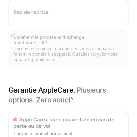
Pas de reprise
Comment le processus d’échange
Afficher
fonctionne‑t‑il ?
plus
Découvrez comment économiser sur votre achat en
faisant reprendre un appareil. Ou faites recycler votre
appareil gratuitement.
Garantie AppleCare.
Plusieurs
options. Zéro souci
.
∆
Note
de
bas
AppleCare+ avec couverture en cas de
de
perte ou de vol
page
Couvrir ce produit uniquement