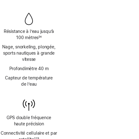
de
page
bas
de
page
Résistance à l’eau jusqu’à
100 mètres
24
Note
Nage, snorkeling, plongée,
de
sports nautiques à grande
bas
vitesse
de
page
Profondimètre 40 m
Capteur de température
de l’eau
GPS double fréquence
haute précision
Connectivité cellulaire et par
,