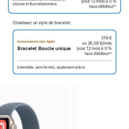
pour 12 mois
à 0 %
silicone et fluoroélastomère.
taux débiteur
◊◊
Note
de
bas
de
page
Choisissez un style de bracelet:
319 €
Exclusivement chez Apple
ou
26,58 €
/mois
par mois
Bracelet Boucle unique
pour 12 mois
à 0 %
taux débiteur
◊◊
Note
de
bas
de
Extensible, sans fermoir, ajustement précis
page