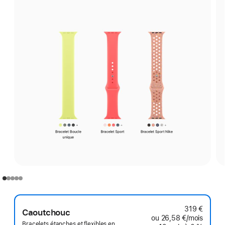
319 €
Caoutchouc
ou
26,58 €
/mois
par mo
Bracelets étanches et flexibles en