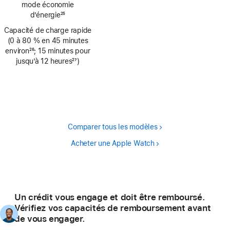
mode économie
bas
d’énergie
25
de
Note
Capacité de charge rapide
page
de
(0 à 80 % en 45 minutes
bas
environ
26
; 15 minutes pour
de
Note
jusqu’à 12 heures
27
)
page
de
Note
bas
de
de
bas
page
de
page
Comparer tous les modèles
Acheter une Apple Watch
Un crédit vous engage et doit être remboursé.
Vérifiez vos capacités de remboursement avant
de vous engager.