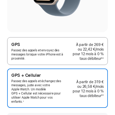
GPS
À partir de
269 €
ou
22,42 €
/mois
par mo
Passez des appels et envoyez des
pour 12 mois
à 0 %
messages lorsque votre iPhone est à
taux débiteur
proximité.
◊◊
Note
de
bas
de
page
GPS + Cellular
Passez des appels et échangez des
À partir de
319 €
messages, juste avec votre
ou
26,58 €
/mois
par mo
Apple Watch. Un modèle
pour 12 mois
à 0 %
GPS + Cellular est nécessaire pour
taux débiteur
◊◊
utiliser Apple Watch pour vos
Note
de
enfants.
※
bas
 Note de bas de page 
de
page