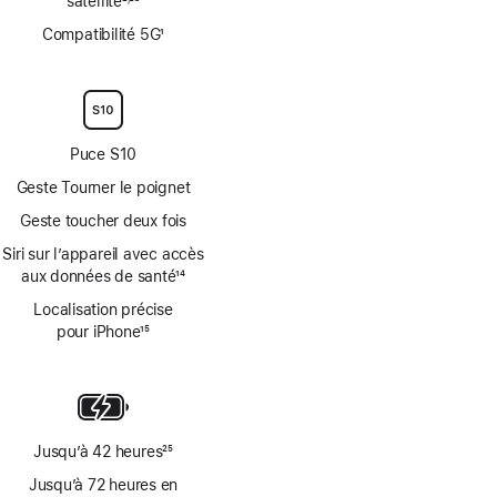
satellite
2
23
Note
Note
Compatibilité 5G
1
de
de
Note
bas
bas
de
de
de
bas
page
page
de
page
Puce S10
Geste Tourner le poignet
Geste toucher deux fois
Siri sur l’appareil avec accès
aux données de santé
14
Note
Localisation précise
de
pour iPhone
15
bas
Note
de
de
page
bas
de
page
Jusqu’à 42 heures
25
Note
Jusqu’à 72 heures en
de