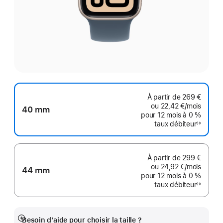
À partir de
269 €
ou
22,42 €
/mois
par mo
40 mm
pour 12 mois
à 0 %
taux débiteur
◊◊
Note
de
bas
de
page
À partir de
299 €
ou
24,92 €
/mois
par mo
44 mm
pour 12 mois
à 0 %
taux débiteur
◊◊
Note
de
bas
de
page
Besoin d’aide pour choisir la taille ?