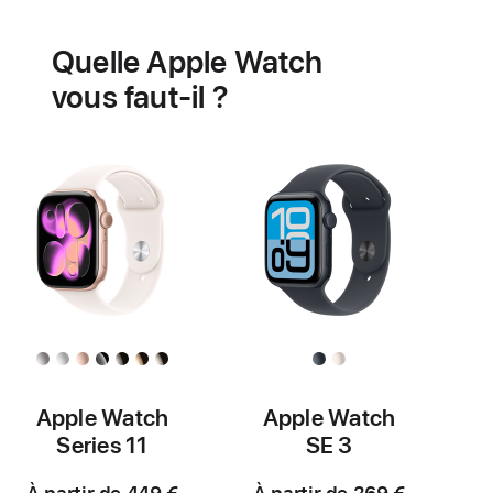
Batterie
Fonctionnalités
de
Quelle Apple Watch
santé
cardiaque
vous faut-il ?
Apple Watch
Apple Watch
Series 11
SE 3