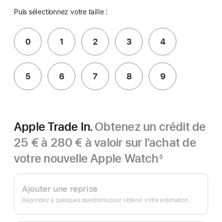
Puis sélectionnez votre taille :
0
1
2
3
4
5
6
7
8
9
Apple Trade In.
Obtenez un crédit de
25 € à 280 € à valoir sur l’achat de
votre nouvelle Apple Watch
◊
Note
Apple
de
bas
Trade In.
Ajouter une reprise
de
page
Répondez à quelques questions pour obtenir votre estimation.