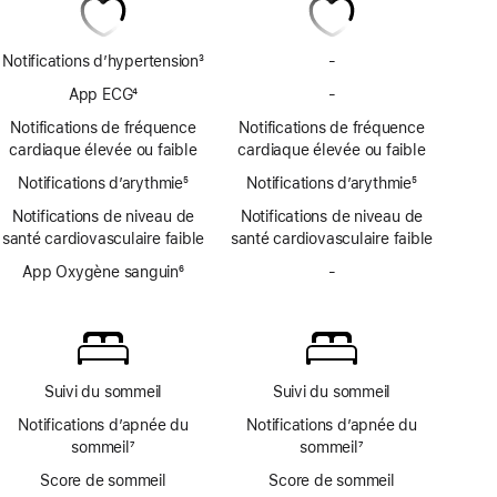
Notifications d’hypertension
3
-
Pas
Note
de
App ECG
4
-
Pas
de
notifications
Note
d’app
bas
Notifications de fréquence
Notifications de fréquence
d’hypertension
de
ECG
de
cardiaque élevée ou faible
cardiaque élevée ou faible
bas
page
Notifications d’arythmie
de
5
Notifications d’arythmie
5
Note
page
Note
Notifications de niveau de
Notifications de niveau de
de
de
santé cardiovasculaire faible
santé cardiovasculaire faible
bas
bas
de
App Oxygène sanguin
6
de
-
Pas
page
Note
page
d’app
de
Oxygène
bas
sanguin
de
page
Suivi du sommeil
Suivi du sommeil
Notifications d’apnée du
Notifications d’apnée du
sommeil
7
sommeil
7
Note
Note
Score de sommeil
Score de sommeil
de
de