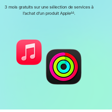
3 mois gratuits sur une sélection de services à
l’achat d’un produit Apple
.
∆∆
Note
de
bas
de
page