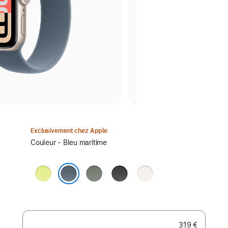
Exclusivement chez Apple
Sélectionnez
Couleur - Bleu maritime
un
coloris :
Jaune
Gris
Noir
Rose
fluo
vert
tendre
Bleu maritime
319 €