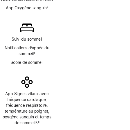
bas
de
App Oxygène sanguin
6
page
Note
de
bas
de
page
Suivi du sommeil
Notifications d’apnée du
sommeil
7
Note
Score de sommeil
de
bas
de
page
App Signes vitaux avec
fréquence cardiaque,
fréquence respiratoire,
température au poignet,
oxygène sanguin et temps
de sommeil
8
6
,
Note
Note