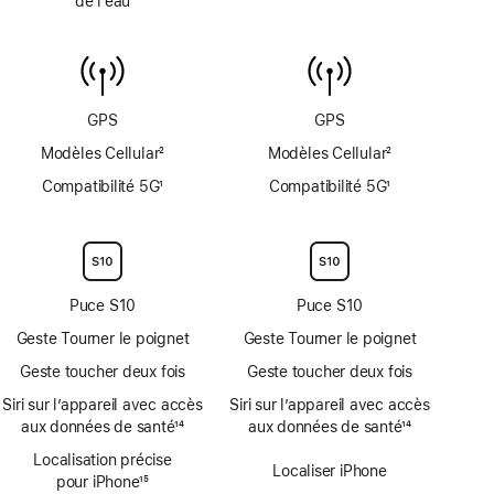
de l’eau
jusqu’à
de
6 mètres
capteur
de
température
de
GPS
GPS
l’eau
Modèles Cellular
2
Modèles Cellular
2
Note
Note
Compatibilité 5G
1
Compatibilité 5G
1
de
de
Note
Note
bas
bas
de
de
de
de
bas
bas
page
page
de
de
page
page
Puce S10
Puce S10
Geste Tourner le poignet
Geste Tourner le poignet
Geste toucher deux fois
Geste toucher deux fois
Siri sur l’appareil avec accès
Siri sur l’appareil avec accès
aux données de santé
14
aux données de santé
14
Note
Note
Localisation précise
de
de
Localiser iPhone
pour iPhone
15
bas
bas