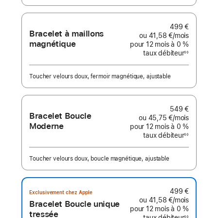
499 €
Bracelet à maillons
ou
41,58 €
/mois
par mois
magnétique
pour 12 mois
à 0 %
taux débiteur
◊◊
Note
de
bas
de
Toucher velours doux, fermoir magnétique, ajustable
page
549 €
Bracelet Boucle
ou
45,75 €
/mois
par mois
Moderne
pour 12 mois
à 0 %
taux débiteur
◊◊
Note
de
bas
de
Toucher velours doux, boucle magnétique, ajustable
page
499 €
Exclusivement chez Apple
ou
41,58 €
/mois
par mois
Bracelet Boucle unique
pour 12 mois
à 0 %
tressée
taux débiteur
◊◊