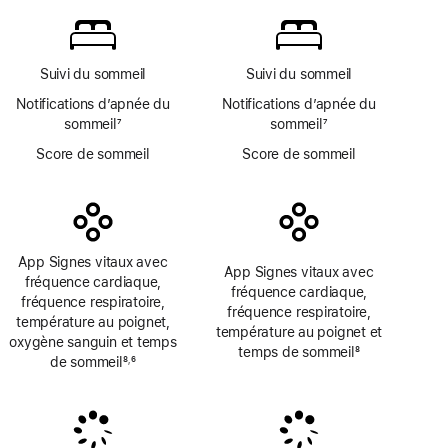
de
Oxygène
bas
sanguin
de
page
Suivi du sommeil
Suivi du sommeil
Notifications d’apnée du
Notifications d’apnée du
sommeil
7
sommeil
7
Note
Note
Score de sommeil
Score de sommeil
de
de
bas
bas
de
de
page
page
App Signes vitaux avec
App Signes vitaux avec
fréquence cardiaque,
fréquence cardiaque,
fréquence respiratoire,
fréquence respiratoire,
température au poignet,
température au poignet et
oxygène sanguin et temps
temps de sommeil
8
de sommeil
8
6
,
Note
Note
Note
de
de
de
bas
bas
bas
de
de
de