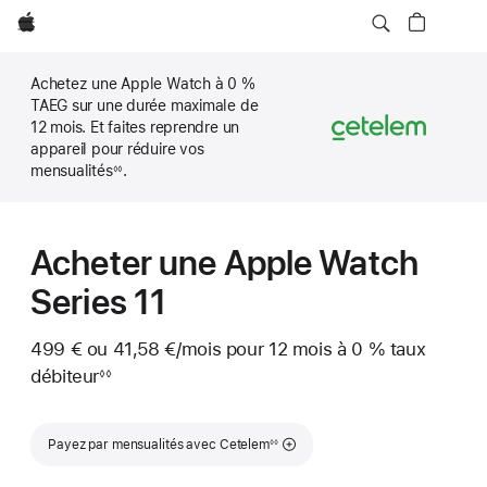
Apple
Achetez une Apple Watch à 0 %
TAEG sur une durée maximale de
12 mois. Et faites reprendre un
appareil pour réduire vos
mensualités
.
◊◊
Note
de
bas
de
page
Acheter une Apple Watch
Series 11
499 €
ou
41,58 €
/mois
par mois
pour 12 mois
à 0 %
taux
débiteur
◊◊
Note
de
bas
Note de bas de page
de
Payez par mensualités avec Cetelem
◊◊
page