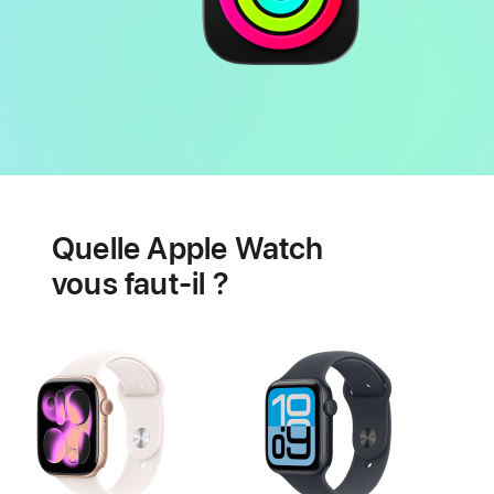
Batterie
Fonctionnalités
de
Quelle Apple Watch
santé
cardiaque
vous faut-il ?