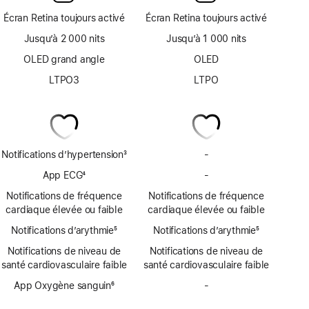
Écran Retina toujours activé
Écran Retina toujours activé
Jusqu’à 2 000 nits
Jusqu’à 1 000 nits
OLED grand angle
OLED
LTPO3
LTPO
Notifications d’hypertension
3
-
Pas
Note
de
App ECG
4
-
Pas
de
notifications
Note
d’app
bas
Notifications de fréquence
Notifications de fréquence
d’hypertension
de
ECG
de
cardiaque élevée ou faible
cardiaque élevée ou faible
bas
page
Notifications d’arythmie
de
5
Notifications d’arythmie
5
Note
page
Note
Notifications de niveau de
Notifications de niveau de
de
de
santé cardiovasculaire faible
santé cardiovasculaire faible
bas
bas
de
App Oxygène sanguin
6
de
-
Pas
page
Note
page
d’app