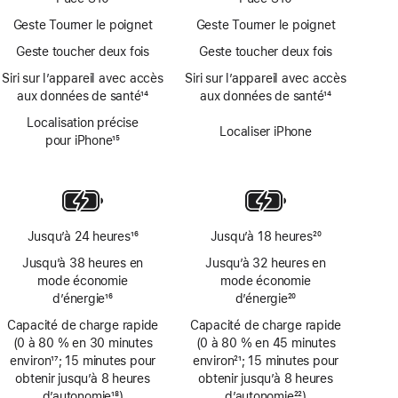
Geste Tourner le poignet
Geste Tourner le poignet
Geste toucher deux fois
Geste toucher deux fois
Siri sur l’appareil avec accès
Siri sur l’appareil avec accès
aux données de santé
14
aux données de santé
14
Note
Note
Localisation précise
de
de
Localiser iPhone
pour iPhone
15
bas
bas
Note
de
de
de
page
page
bas
de
page
Jusqu’à 24 heures
16
Jusqu’à 18 heures
20
Note
Note
Jusqu’à 38 heures en
Jusqu’à 32 heures en
de
de
mode économie
mode économie
bas
bas
d’énergie
16
d’énergie
20
de
de
Note
Note
Capacité de charge rapide
page
Capacité de charge rapide
page
de
de
(0 à 80 % en 30 minutes
(0 à 80 % en 45 minutes
bas
bas
environ
17
; 15 minutes pour
environ
21
; 15 minutes pour
de
de
Note
obtenir jusqu’à 8 heures
Note
obtenir jusqu’à 8 heures
page
page
de
d’autonomie
18
)
de
d’autonomie
22
)