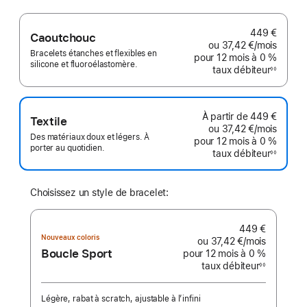
449 €
Caoutchouc
ou
37,42 €
/mois
par mo
Bracelets étanches et flexibles en
pour 12 mois
à 0 %
silicone et fluoroélastomère.
taux débiteur
◊◊
Note
de
bas
de
page
À partir de
449 €
Textile
ou
37,42 €
/mois
par mo
Des matériaux doux et légers. À
pour 12 mois
à 0 %
porter au quotidien.
taux débiteur
◊◊
Note
de
bas
de
page
Choisissez un style de bracelet:
449 €
Nouveaux coloris
ou
37,42 €
/mois
par mois
Boucle Sport
pour 12 mois
à 0 %
taux débiteur
◊◊
Note
de
bas
de
Légère, rabat à scratch, ajustable à l’infini
page