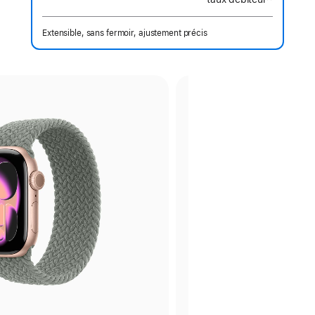
Note
de
bas
de
Extensible, sans fermoir, ajustement précis
page