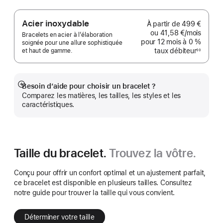
Acier inoxydable
À partir de
499 €
ou
41,58 €
/mois
par mo
Bracelets en acier à l’élaboration
pour 12 mois
à 0 %
soignée pour une allure sophistiquée
taux débiteur
et haut de gamme.
◊◊
Note
de
bas
de
page
Besoin d’aide pour choisir un bracelet ?
Afficher
Comparez les matières, les tailles, les styles et les
plus
caractéristiques.
Taille du bracelet.
Trouvez la vôtre.
Conçu pour offrir un confort optimal et un ajustement parfait,
ce bracelet est disponible en plusieurs tailles. Consultez
notre guide pour trouver la taille qui vous convient.
Déterminer votre taille