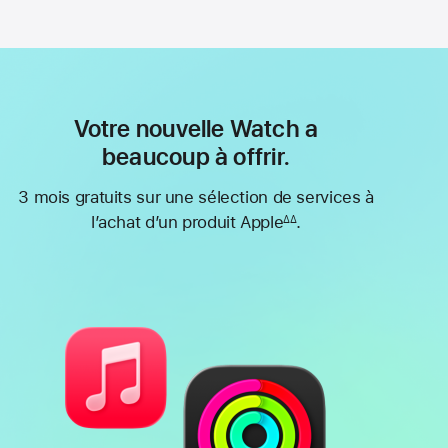
Votre nouvelle Watch a
beaucoup à offrir.
3 mois gratuits sur une sélection de services à
l’achat d’un produit Apple
.
∆∆
Note
de
bas
de
page