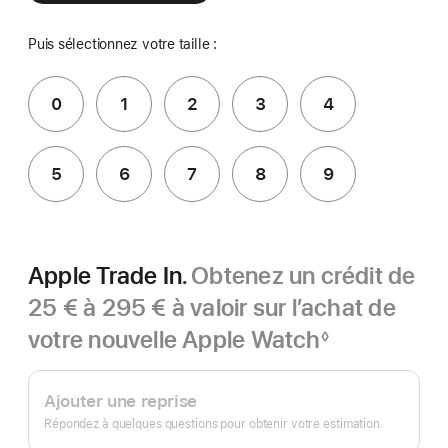
Puis sélectionnez votre taille :
0
1
2
3
4
5
6
7
8
9
Apple Trade In.
Obtenez un crédit de
25 € à 295 € à valoir sur l’achat de
votre nouvelle Apple Watch
◊
Note
Apple
de
bas
Trade In.
Ajouter une reprise
de
page
Répondez à quelques questions pour obtenir votre estimation.