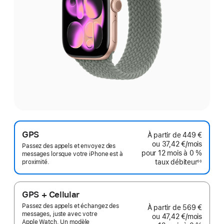
GPS
À partir de
449 €
ou
37,42 €
/mois
par mo
Passez des appels et envoyez des
pour 12 mois
à 0 %
messages lorsque votre iPhone est à
taux débiteur
proximité.
◊◊
Note
de
bas
de
page
GPS + Cellular
Passez des appels et échangez des
À partir de
569 €
messages, juste avec votre
ou
47,42 €
/mois
par mo
Apple Watch. Un modèle