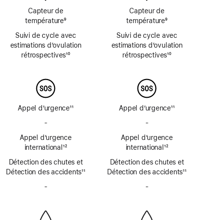
page
page
page
Capteur de
Capteur de
température
9
température
9
Note
Note
Suivi de cycle avec
Suivi de cycle avec
de
de
estimations d’ovulation
estimations d’ovulation
bas
bas
rétrospectives
10
rétrospectives
10
de
de
Note
Note
page
page
de
de
bas
bas
de
de
page
page
Appel d’urgence
11
Appel d’urgence
11
Note
Note
-
Pas
-
Pas
de
de
de
de
bas
Appel d’urgence
bas
Appel d’urgence
SOS
SOS
de
international
12
de
international
12
d’urgence
d’urgence
Note
page
Note
page
Détection des chutes et
par
Détection des chutes et
par
de
de
Détection des accidents
satellite
11
Détection des accidents
satellite
11
bas
bas
Note
Note
de
-
Pas
de
-
Pas
de
de
page
de
page
de
bas
bas
sirène
sirène
de
de