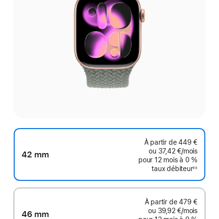
À partir de
449 €
ou
37,42 €
/mois
par mo
42 mm
pour 12 mois
à 0 %
taux débiteur
◊◊
Note
de
bas
de
page
À partir de
479 €
ou
39,92 €
/mois
par mo
46 mm