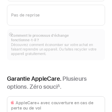
Pas de reprise
Comment le processus d’échange
Afficher
fonctionne‑t‑il ?
plus
Découvrez comment économiser sur votre achat en
faisant reprendre un appareil. Ou faites recycler votre
appareil gratuitement.
Garantie AppleCare.
Plusieurs
options. Zéro souci
.
∆
Note
de
bas
AppleCare+ avec couverture en cas de
de
perte ou de vol
page