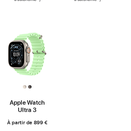
bas
Note
bas
Note
de
de
de
de
page
bas
page
bas
de
de
page
page
Apple Watch
Ultra 3
À partir de
899 €