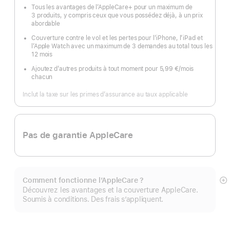
Tous les avantages de l’AppleCare+ pour un maximum de
3 produits, y compris ceux que vous possédez déjà, à un prix
abordable
Couverture contre le vol et les pertes pour l’iPhone, l’iPad et
l’Apple Watch avec un maximum de 3 demandes au total tous les
12 mois
Ajoutez d’autres produits à tout moment pour 5,99 €
/mois
par
chacun
mois
Inclut la taxe sur les primes d’assurance au taux applicable
Pas de garantie AppleCare
Comment fonctionne l’AppleCare ?
Af
Découvrez les avantages et la couverture AppleCare.
pl
Soumis à conditions. Des frais s’appliquent.