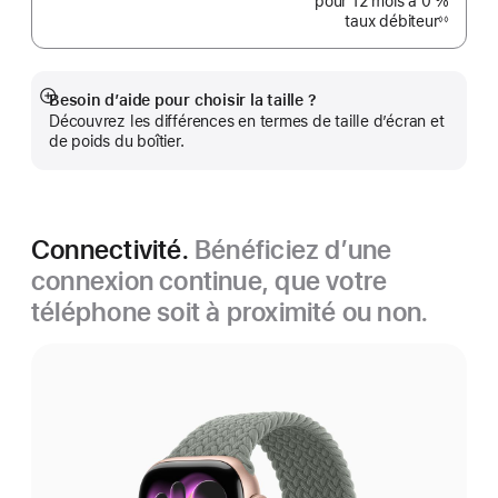
pour 12 mois
à 0 %
taux débiteur
◊◊
Note
de
bas
de
page
Besoin d’aide pour choisir la taille ?
Afficher
Découvrez les différences en termes de taille d’écran et
plus
de poids du boîtier.
Connectivité.
Bénéficiez d’une
connexion continue, que votre
téléphone soit à proximité ou non.