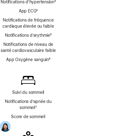
Notifications d’hypertension
3
Note
App ECG
4
de
Note
bas
Notifications de fréquence
de
de
cardiaque élevée ou faible
bas
page
Notifications d’arythmie
de
5
Note
page
Notifications de niveau de
de
santé cardiovasculaire faible
bas
de
App Oxygène sanguin
6
page
Note
de
bas
de
page
Suivi du sommeil
Notifications d’apnée du
sommeil
7
Note
Score de sommeil
de
bas
de