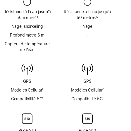
page
page
Résistance à l’eau jusqu’à
Résistance à l’eau jusqu’à
50 mètres
13
50 mètres
19
Note
Note
Nage, snorkeling
Nage
de
de
bas
Profondimètre 6 m
bas
-
Pas
de
de
de
Capteur de température
page
page
-
profondimètre
Pas
de l’eau
jusqu’à
de
6 mètres
capteur
de
température
de
GPS
GPS
l’eau
Modèles Cellular
2
Modèles Cellular
2
Note
Note
Compatibilité 5G
1
Compatibilité 5G
1
de
de
Note
Note
bas
bas
de
de
de
de
bas
bas
page
page
de
de
page
page
Puce S10
Puce S10