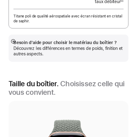
taux débiteur
◊◊
Note
de
bas
de
Titane poli de qualité aérospatiale avec écran résistant en cristal
page
de saphir.
Besoin d’aide pour choisir le matériau du boîtier ?
Afficher
Découvrez les différences en termes de poids, finition et
plus
autres aspects.
Taille du boîtier.
Choisissez celle qui
vous convient.