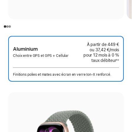
À partir de
449 €
Aluminium
ou
37,42 €
/mois
par mo
pour 12 mois
à 0 %
Choix entre GPS et GPS + Cellular
taux débiteur
◊◊
Note
de
bas
de
Finitions polies et mates avec écran en verre Ion‑X renforcé.
page
Choisissez
une
finition: