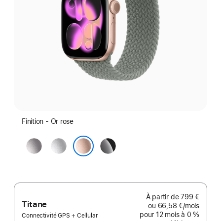
Finition - Or rose
Gris
Argent
Noir
sidéral
de
Or rose
jais
À partir de
799 €
Titane
ou
66,58 €
/mois
par mo
pour 12 mois
à 0 %
Connectivité GPS + Cellular