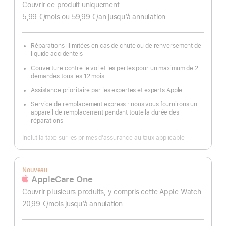
Couvrir ce produit uniquement
5,99 €
/mois
par
ou 59,99 €
/an
par
jusqu’à annulation
mois
an
Réparations illimitées en cas de chute ou de renversement de
liquide accidentels
Couverture contre le vol et les pertes pour un maximum de 2
demandes tous les 12 mois
Assistance prioritaire par les expertes et experts Apple
Service de remplacement express : nous vous fournirons un
appareil de remplacement pendant toute la durée des
réparations
Inclut la taxe sur les primes d’assurance au taux applicable
Nouveau
AppleCare One
Couvrir plusieurs produits, y compris cette Apple Watch
20,99 €
/mois
par
jusqu’à annulation
mois