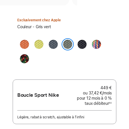
Exclusivement chez Apple
Sélectionnez
Couleur - Gris vert
un
coloris :
Curcuma
Jaune
Bleu
Minuit
Pride
fluo
maritime
Edition
Gris vert
Black
Unity
-
Unity
Connection
449 €
ou
37,42 €
/mois
par mois
Boucle Sport Nike
pour 12 mois
à 0 %
taux débiteur
◊◊
Note
de
bas
de
Légère, rabat à scratch, ajustable à l’infini
page