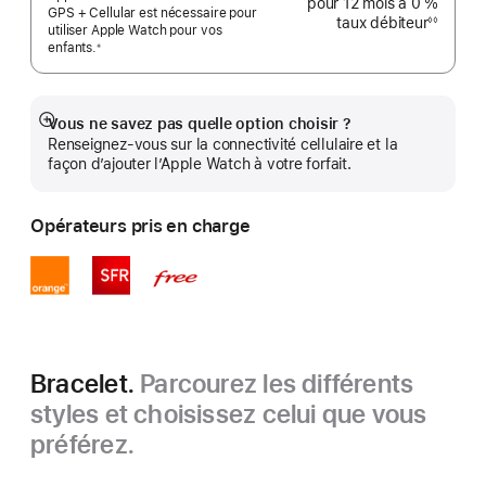
pour 12 mois
à 0 %
GPS + Cellular est nécessaire pour
taux débiteur
◊◊
utiliser Apple Watch pour vos
Note
de
enfants.
※
bas
 Note de bas de page 
de
page
Vous ne savez pas quelle option choisir ?
Afficher
Renseignez-vous sur la connectivité cellulaire et la
plus
façon d’ajouter l’Apple Watch à votre forfait.
Opérateurs pris en charge
Bracelet.
Parcourez les différents
styles et choisissez celui que vous
préférez.