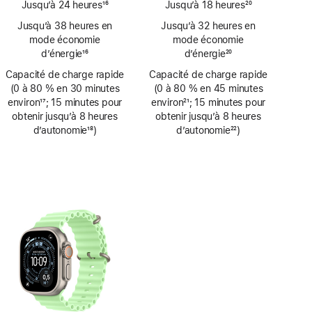
Jusqu’à 24 heures
16
Jusqu’à 18 heures
20
Note
Note
Jusqu’à 38 heures en
Jusqu’à 32 heures en
de
de
mode économie
mode économie
bas
bas
d’énergie
16
d’énergie
20
de
de
Note
Note
Capacité de charge rapide
page
Capacité de charge rapide
page
de
de
(0 à 80 % en 30 minutes
(0 à 80 % en 45 minutes
bas
bas
environ
17
; 15 minutes pour
environ
21
; 15 minutes pour
de
de
Note
obtenir jusqu’à 8 heures
Note
obtenir jusqu’à 8 heures
page
page
de
d’autonomie
18
)
de
d’autonomie
22
)
bas
Note
bas
Note
de
de
de
de
page
bas
page
bas
de
de
page
page