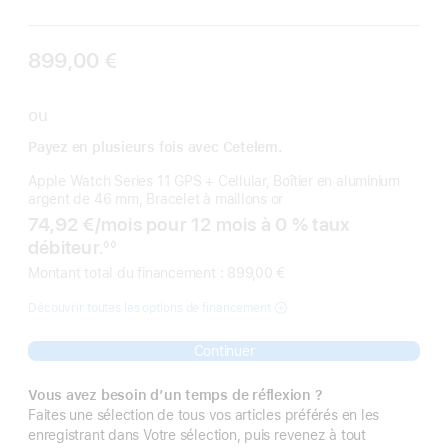
899,00 €
ou
Payez en plusieurs fois avec Cetelem.
Apple Watch Series 11 GPS + Cellular, Boîtier en aluminium
argent de 46 mm, Bracelet à maillons or
74,92 €
/
par
mois pour 12 mois à 0 % taux
débiteur.
◊◊
Note
Montant total du financement : 899,00 €
de
bas
de
Découvrir toutes les options de financement
page
Continuer
Vous avez besoin d’un temps de réflexion ?
Faites une sélection de tous vos articles préférés en les
enregistrant dans Votre sélection, puis revenez à tout