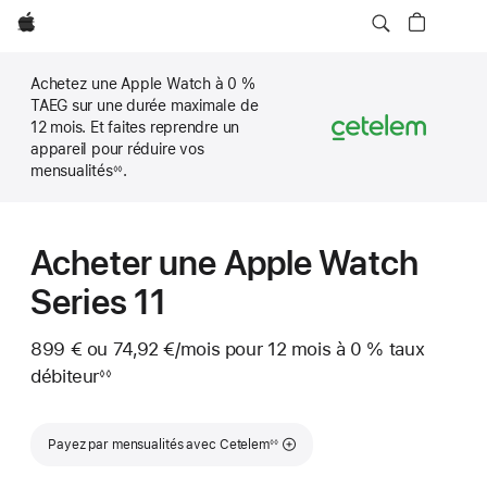
Apple
Achetez une Apple Watch à 0 %
TAEG sur une durée maximale de
12 mois. Et faites reprendre un
appareil pour réduire vos
mensualités
.
◊◊
Note
de
bas
de
page
Acheter une Apple Watch
Series 11
899 € ou
74,92 €
/mois
 par mois
pour 12 mois
à 0 %
taux
débiteur
◊◊
Note
de
bas
Note de bas de page
de
Payez par mensualités avec Cetelem
◊◊
page