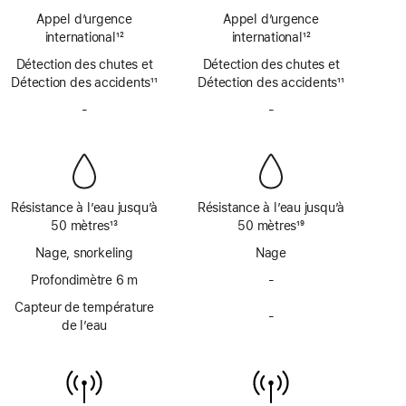
de
de
de
de
bas
Appel d’urgence
bas
Appel d’urgence
SOS
SOS
de
international
12
de
international
12
d’urgence
d’urgence
Note
page
Note
page
Détection des chutes et
par
Détection des chutes et
par
de
de
Détection des accidents
satellite
11
Détection des accidents
satellite
11
bas
bas
Note
Note
de
-
Pas
de
-
Pas
de
de
page
de
page
de
bas
bas
sirène
sirène
de
de
page
page
Résistance à l’eau jusqu’à
Résistance à l’eau jusqu’à
50 mètres
13
50 mètres
19
Note
Note
Nage, snorkeling
Nage
de
de
bas
Profondimètre 6 m
bas
-
Pas
de
de
de
Capteur de température
page
page
-
profondimètre
Pas
de l’eau
jusqu’à
de
6 mètres
capteur
de
température