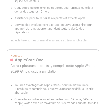
liquide accidentels
Couverture contre le vol et les pertes pour un maximum de 2
demandes tous les 12 mois
Assistance prioritaire par les expertes et experts Apple
Service de remplacement express : nous vous fournirons un
appareil de remplacement pendant toute la durée des
réparations
Inclut la taxe sur les primes d’assurance au taux applicable
Nouveau
AppleCare One
Couvrir plusieurs produits, y compris cette Apple Watch
20,99 €
/mois
par
jusqu’à annulation
mois
Tous les avantages de l’AppleCare+ pour un maximum de
3 produits, y compris ceux que vous possédez déjà, à un prix
abordable
Couverture contre le vol et les pertes pour l’iPhone, l’iPad et
l’Apple Watch avec un maximum de 3 demandes au total tous les