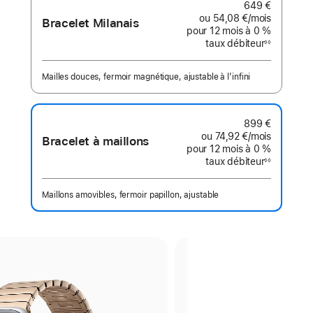
649 €
ou
54,08 €
/mois
par mois
Bracelet Milanais
pour 12 mois
à 0 %
taux débiteur
◊◊
Note
de
bas
de
Mailles douces, fermoir magnétique, ajustable à l’infini
page
899 €
ou
74,92 €
/mois
par mois
Bracelet à maillons
pour 12 mois
à 0 %
taux débiteur
◊◊
Note
de
bas
de
Maillons amovibles, fermoir papillon, ajustable
page