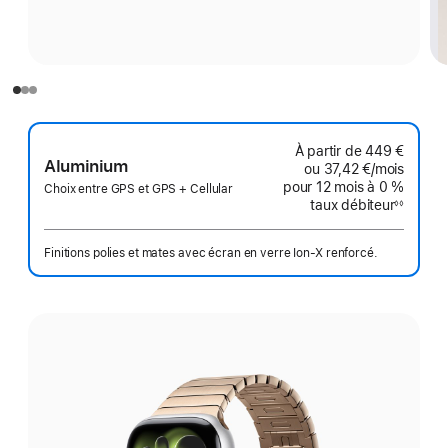
À partir de
449 €
Aluminium
ou
37,42 €
/mois
par mo
pour 12 mois
à 0 %
Choix entre GPS et GPS + Cellular
taux débiteur
◊◊
Note
de
bas
de
Finitions polies et mates avec écran en verre Ion‑X renforcé.
page
Choisissez
une
finition: