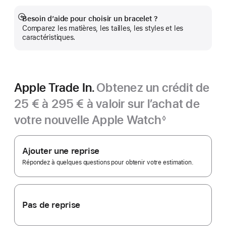
Besoin d’aide pour choisir un bracelet ?
Afficher
Comparez les matières, les tailles, les styles et les
plus
caractéristiques.
Apple Trade In.
Obtenez un crédit de
25 € à 295 € à valoir sur l’achat de
votre nouvelle Apple Watch
◊
Note
Apple
de
bas
Trade In.
Ajouter une reprise
de
page
Répondez à quelques questions pour obtenir votre estimation.
Pas de reprise