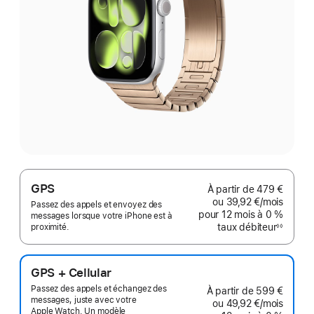
GPS
À partir de
479 €
ou
39,92 €
/mois
par mo
Passez des appels et envoyez des
pour 12 mois
à 0 %
messages lorsque votre iPhone est à
taux débiteur
proximité.
◊◊
Note
de
bas
de
page
GPS + Cellular
Passez des appels et échangez des
À partir de
599 €
messages, juste avec votre
ou
49,92 €
/mois
par mo
Apple Watch. Un modèle