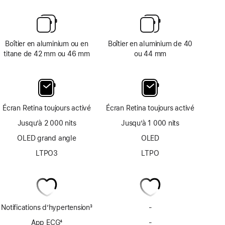
Boîtier en aluminium ou en
Boîtier en aluminium de 40
titane de 42 mm ou 46 mm
ou 44 mm
Écran Retina toujours activé
Écran Retina toujours activé
Jusqu’à 2 000 nits
Jusqu’à 1 000 nits
OLED grand angle
OLED
LTPO3
LTPO
Notifications d’hypertension
3
-
Pas
Note
de
App ECG
4
-
Pas