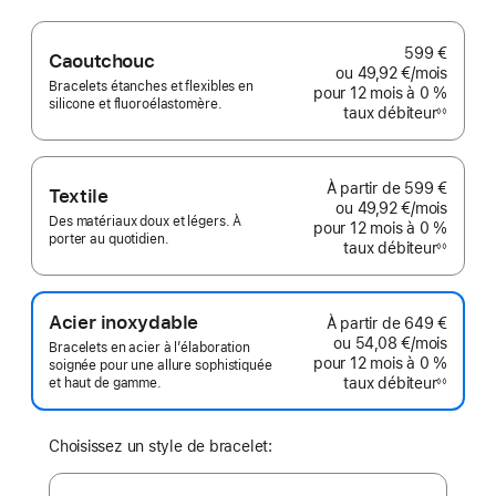
599 €
Caoutchouc
ou
49,92 €
/mois
par mo
Bracelets étanches et flexibles en
pour 12 mois
à 0 %
silicone et fluoroélastomère.
taux débiteur
◊◊
Note
de
bas
de
page
À partir de
599 €
Textile
ou
49,92 €
/mois
par mo
Des matériaux doux et légers. À
pour 12 mois
à 0 %
porter au quotidien.
taux débiteur
◊◊
Note
de
bas
de
page
Acier inoxydable
À partir de
649 €
ou
54,08 €
/mois
par mo
Bracelets en acier à l’élaboration
pour 12 mois
à 0 %
soignée pour une allure sophistiquée
taux débiteur
et haut de gamme.
◊◊
Note
de
bas
de
page
Choisissez un style de bracelet: