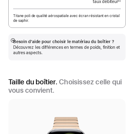
taux débiteur
◊◊
Note
de
bas
de
Titane poli de qualité aérospatiale avec écran résistant en cristal
page
de saphir.
Besoin d’aide pour choisir le matériau du boîtier ?
Afficher
Découvrez les différences en termes de poids, finition et
plus
autres aspects.
Taille du boîtier.
Choisissez celle qui
vous convient.