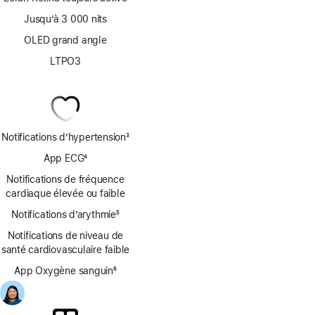
Jusqu’à 3 000 nits
OLED grand angle
LTPO3
Notifications d’hypertension
3
Note
App ECG
4
de
Note
bas
Notifications de fréquence
de
de
cardiaque élevée ou faible
bas
page
Notifications d’arythmie
de
5
Note
page
Notifications de niveau de
de
santé cardiovasculaire faible
bas
de
App Oxygène sanguin
6
page
Note
de
bas