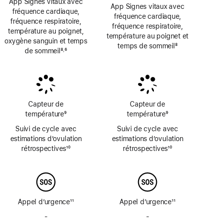
App Signes vitaux avec
App Signes vitaux avec
fréquence cardiaque,
fréquence cardiaque,
fréquence respiratoire,
fréquence respiratoire,
température au poignet,
température au poignet et
oxygène sanguin et temps
temps de sommeil
8
de sommeil
8
6
,
Note
Note
Note
de
de
de
bas
bas
bas
de
de
de
page
page
page
Capteur de
Capteur de
température
9
température
9
Note
Note
Suivi de cycle avec
Suivi de cycle avec
de
de
estimations d’ovulation
estimations d’ovulation
bas
bas
rétrospectives
10
rétrospectives
10
de
de
Note
Note
page
page
de
de
bas
bas
de
de
page
page
Appel d’urgence
11
Appel d’urgence
11
Note
Note
-
Pas
-
Pas