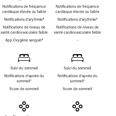
de
notifications
Note
d’app
bas
Notifications de fréquence
Notifications de fréquence
d’hypertension
de
ECG
de
cardiaque élevée ou faible
cardiaque élevée ou faible
bas
page
Notifications d’arythmie
de
5
Notifications d’arythmie
5
Note
page
Note
Notifications de niveau de
Notifications de niveau de
de
de
santé cardiovasculaire faible
santé cardiovasculaire faible
bas
bas
de
App Oxygène sanguin
6
de
-
Pas
page
Note
page
d’app
de
Oxygène
bas
sanguin
de
page
Suivi du sommeil
Suivi du sommeil
Notifications d’apnée du
Notifications d’apnée du
sommeil
7
sommeil
7
Note
Note
Score de sommeil
Score de sommeil
de
de
bas
bas
de
de
page
page