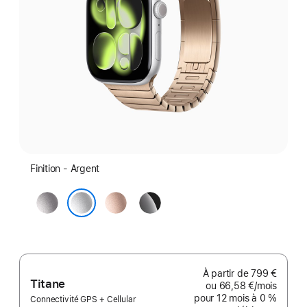
Finition - Argent
Gris
Or
Noir
sidéral
rose
de
Argent
jais
À partir de
799 €
Titane
ou
66,58 €
/mois
par mo
pour 12 mois
à 0 %
Connectivité GPS + Cellular