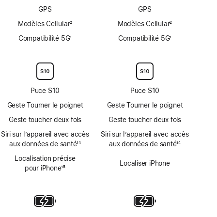
de
GPS
GPS
l’eau
Modèles Cellular
2
Modèles Cellular
2
Note
Note
Compatibilité 5G
1
Compatibilité 5G
1
de
de
Note
Note
bas
bas
de
de
de
de
bas
bas
page
page
de
de
page
page
Puce S10
Puce S10
Geste Tourner le poignet
Geste Tourner le poignet
Geste toucher deux fois
Geste toucher deux fois
Siri sur l’appareil avec accès
Siri sur l’appareil avec accès
aux données de santé
14
aux données de santé
14
Note
Note
Localisation précise
de
de
Localiser iPhone
pour iPhone
15
bas
bas
Note
de
de
de
page
page
bas
de
page