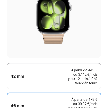
À partir de
449 €
ou
37,42 €
/mois
par mo
42 mm
pour 12 mois
à 0 %
taux débiteur
◊◊
Note
de
bas
de
page
À partir de
479 €
ou
39,92 €
/mois
par mo
46 mm