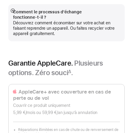
Comment le processus d’échange
Afficher
fonctionne‑t‑il ?
plus
Découvrez comment économiser sur votre achat en
faisant reprendre un appareil. Ou faites recycler votre
appareil gratuitement.
Garantie AppleCare.
Plusieurs
options. Zéro souci
.
∆
Note
de
bas
AppleCare+ avec couverture en cas de
de
perte ou de vol
page
Couvrir ce produit uniquement
5,99 €
/mois
par
ou 59,99 €
/an
par
jusqu’à annulation
mois
an
Réparations illimitées en cas de chute ou de renversement de