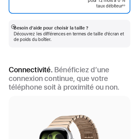
pour 12 mois
à 0 %
taux débiteur
◊◊
Note
de
bas
de
page
Besoin d’aide pour choisir la taille ?
Afficher
Découvrez les différences en termes de taille d’écran et
plus
de poids du boîtier.
Connectivité.
Bénéficiez d’une
connexion continue, que votre
téléphone soit à proximité ou non.