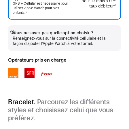
pour 12 mois
à 0 %
GPS + Cellular est nécessaire pour
taux débiteur
◊◊
utiliser Apple Watch pour vos
Note
de
enfants.
※
bas
 Note de bas de page 
de
page
Vous ne savez pas quelle option choisir ?
Afficher
Renseignez-vous sur la connectivité cellulaire et la
plus
façon d’ajouter l’Apple Watch à votre forfait.
Opérateurs pris en charge
Bracelet.
Parcourez les différents
styles et choisissez celui que vous
préférez.