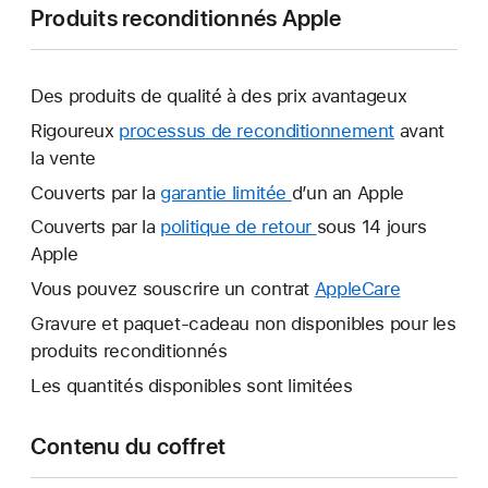
Produits reconditionnés Apple
Des produits de qualité à des prix avantageux
Rigoureux
processus de reconditionnement
avant
la vente
Couverts par la
garantie limitée
Une
d’un an Apple
nouvelle
Couverts par la
politique de retour
Une
sous 14 jours
fenêtre
Apple
nouvelle
s’ouvre.
fenêtre
Vous pouvez souscrire un contrat
AppleCare
Une
s’ouvre.
nouvelle
Gravure et paquet-cadeau non disponibles pour les
fenêtre
produits reconditionnés
s’ouvre.
Les quantités disponibles sont limitées
Contenu du coffret