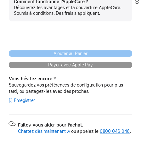
Comment fonctionne l’AppleCare ?
Af
Découvrez les avantages et la couverture AppleCare.
pl
Soumis à conditions. Des frais s’appliquent.
Ajouter au Panier
Payer avec Apple Pay
Vous hésitez encore ?
Sauvegardez vos préférences de configuration pour plus
tard, ou partagez-les avec des proches.
Enregistrer
Faites-vous aider pour l’achat.
Chattez dès maintenant
(s’ouvre
ou appelez le
0800 046 046
.
dans