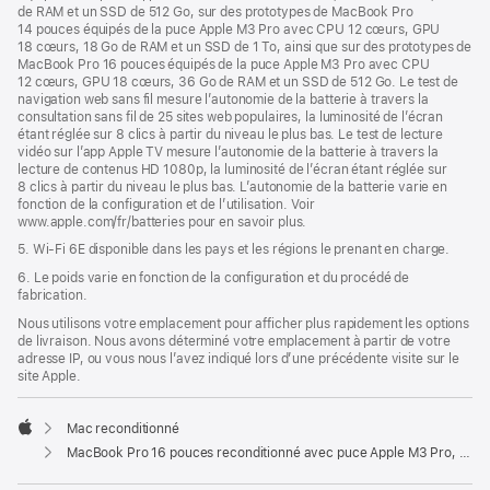
de RAM et un SSD de 512 Go, sur des prototypes de MacBook Pro
14 pouces équipés de la puce Apple M3 Pro avec CPU 12 cœurs, GPU
18 cœurs, 18 Go de RAM et un SSD de 1 To, ainsi que sur des prototypes de
MacBook Pro 16 pouces équipés de la puce Apple M3 Pro avec CPU
12 cœurs, GPU 18 cœurs, 36 Go de RAM et un SSD de 512 Go. Le test de
navigation web sans fil mesure l’autonomie de la batterie à travers la
consultation sans fil de 25 sites web populaires, la luminosité de l’écran
étant réglée sur 8 clics à partir du niveau le plus bas. Le test de lecture
vidéo sur l’app Apple TV mesure l’autonomie de la batterie à travers la
lecture de contenus HD 1080p, la luminosité de l’écran étant réglée sur
8 clics à partir du niveau le plus bas. L’autonomie de la batterie varie en
fonction de la configuration et de l’utilisation. Voir
www.apple.com/fr/batteries pour en savoir plus.
5. Wi-Fi 6E disponible dans les pays et les régions le prenant en charge.
6. Le poids varie en fonction de la configuration et du procédé de
fabrication.
Nous utilisons votre emplacement pour afficher plus rapidement les options
de livraison. Nous avons déterminé votre emplacement à partir de votre
adresse IP, ou vous nous l’avez indiqué lors d’une précédente visite sur le
site Apple.
Mac reconditionné
Apple
MacBook Pro 16 pouces reconditionné avec puce Apple M3 Pro, CPU 12 cœurs et GPU 18 cœurs - Argent