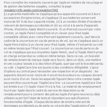
Notes
Pour connaître les montants couverts par Apple en matière de recyclage et
de
de
de gestion des batteries usagées, consultez la page
bas
page
regulatoryinfo.apple.com/regulation1542
(s’ouvre
de
§ La garantie matérielle ne s’applique qu’aux appareils couverts et à leurs
dans
page
accessoires d’origine inclus, et s’applique (i) aux batteries conservant
une
moins de 80 % de leur capacité initiale, (ii) à un nombre illimité d’incidents
nouvelle
relevant de dommages accidentels et (iii) au vol et à la perte d’appareils
fenêtre)
iPhone, iPad et/ou Apple Watch couverts. Si un iPad est couvert par votre
contrat, un Apple Pencil compatible et un clavier pour iPad Apple
compatible utilisés avec votre iPad sont également couverts, sauf dans le
cadre de la couverture en cas de perte ou de vol, qui ne s’applique pas à un
Apple Pencil et/ou à un clavier pour iPad Apple, même s’il est perdu ou volé
en même temps que l’iPad couvert. La couverture en cas de perte ou de
vol ne s’applique pas aux bracelets Apple Watch, sauf si l’Apple Watch prise
en charge est perdue ou volée en même temps. Dans ce cas, un bracelet
de remplacement de marque Apple sera fourni, dans un style, une matière
et une couleur laissés à la discrétion d’Apple, quel que soit le bracelet perdu
ou volé. L’AppleCare One est soumis à des conditions d’éligibilité. L’ajout
d’options au contrat peut nécessiter une inspection et un diagnostic : les
appareils doivent avoir moins de 4 ans et les écouteurs ou casques doivent
avoir moins d’un an. Seuls les appareils figurant dans votre compte Apple
peuvent être couverts par l’AppleCare One. La couverture AppleCare One
est limitée à un (1) Apple Vision Pro à la fois. Le matériel de remplacement
fourni par Apple dans le cadre du service de réparation ou de
remplacement pourra contenir des pièces Apple d’origine neuves ou déjà
utilisées ayant fait l’objet de tests et répondant aux spécifications
fonctionnelles d’Apple. Chaque déclaration de sinistre relevant de
dommages accidentels ou de perte ou vol entraîne l’application d’une