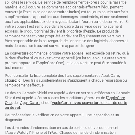
sollicitez le service. Le service de remplacement express pour la garantie
fenêtre)
fenêtre)
matérielle qui couvre les dommages accidentels affectant l’équipement
couvert (à l’exclusion des accessoires inclus) est toujours soumis aux frais
supplémentaires applicables aux dommages accidentels, et non seulement
aux frais applicables aux dommages affectant l’écran ou le dos en verre. Si
votre appareil est remplacé dans le cadre du service de remplacement
express, le produit original devient la propriété d’Apple. Le produit de
remplacement est votre propriété et devient l’équipement couvert. Vous
êtes responsable de la sauvegarde de l’ensemble des logiciels, données et
mots de passe se trouvant sur votre appareil d’origine.
La couverture commence lorsque votre appareil est expédié ou retiré, ou à
la date d’achat si vous avez votre appareil (ou lorsque vous ajoutez votre
premier appareil à l’AppleCare One), et la couverture peut être annulée à
tout moment.
Pour consulter la liste complète des frais supplémentaires AppleCare,
cliquez ici
(s’ouvre
. Des frais supplémentaires s’appliquent à chaque réparation ou
remplacement effectué.
dans
une
Le dos en Ceramic Shield est appelé « dos en verre » et l’écran en Ceramic
nouvelle
Shield est appelé « écran » dans les conditions générales de l’
AppleCare
fenêtre)
One
(s’ouvre
, de l’
AppleCare+
(s’ouvre
et de l’
AppleCare+ avec couverture en cas de perte
ou de vol
dans
(s’ouvre
.
dans
une
dans
une
Peut nécessiter la vérification de votre appareil, une inspection et un
nouvelle
une
nouvelle
diagnostic.
fenêtre)
nouvelle
fenêtre)
fenêtre)
Les demandes d’indemnisation en cas de perte ou de vol concernent
l’Apple Watch, l’iPhone et l’iPad. Chaque demande d’indemnisation