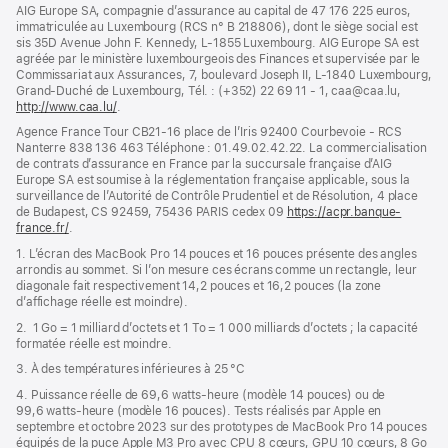
dans
AIG Europe SA, compagnie d’assurance au capital de 47 176 225 euros,
une
immatriculée au Luxembourg (RCS n° B 218806), dont le siège social est
nouvelle
sis 35D Avenue John F. Kennedy, L-1855 Luxembourg. AIG Europe SA est
fenêtre)
agréée par le ministère luxembourgeois des Finances et supervisée par le
Commissariat aux Assurances, 7, boulevard Joseph II, L-1840 Luxembourg,
Grand-Duché de Luxembourg, Tél. : (+352) 22 69 11 - 1, caa@caa.lu,
http://www.caa.lu/
(s’ouvre
.
dans
Agence France Tour CB21-16 place de l’Iris 92400 Courbevoie - RCS
une
Nanterre 838 136 463 Téléphone : 01.49.02.42.22. La commercialisation
nouvelle
de contrats d’assurance en France par la succursale française d’AIG
fenêtre)
Europe SA est soumise à la réglementation française applicable, sous la
surveillance de l’Autorité de Contrôle Prudentiel et de Résolution, 4 place
de Budapest, CS 92459, 75436 PARIS cedex 09
https://acpr.banque-
france.fr/
(s’ouvre
.
dans
1. L’écran des MacBook Pro 14 pouces et 16 pouces présente des angles
une
arrondis au sommet. Si l’on mesure ces écrans comme un rectangle, leur
nouvelle
diagonale fait respectivement 14,2 pouces et 16,2 pouces (la zone
fenêtre)
d’affichage réelle est moindre).
2. 1 Go = 1 milliard d’octets et 1 To = 1 000 milliards d’octets ; la capacité
formatée réelle est moindre.
3. À des températures inférieures à 25 °C
4. Puissance réelle de 69,6 watts-heure (modèle 14 pouces) ou de
99,6 watts-heure (modèle 16 pouces). Tests réalisés par Apple en
septembre et octobre 2023 sur des prototypes de MacBook Pro 14 pouces
équipés de la puce Apple M3 Pro avec CPU 8 cœurs, GPU 10 cœurs, 8 Go