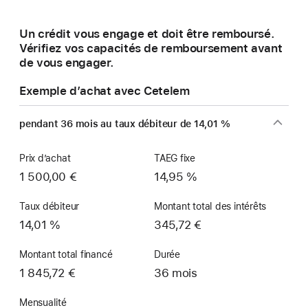
une
nouvelle
Un crédit vous engage et doit être remboursé.
fenêtre)
Vérifiez vos capacités de remboursement avant
de vous engager.
Exemple d’achat avec Cetelem
pendant 36 mois au taux débiteur de 14,01 %
Prix d’achat
TAEG fixe
1 500,00 €
14,95 %
Taux débiteur
Montant total des intérêts
14,01 %
345,72 €
Montant total financé
Durée
1 845,72 €
36 mois
Mensualité