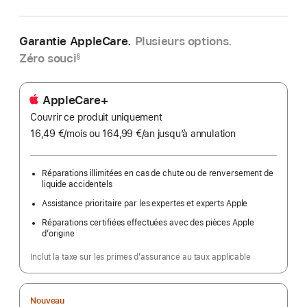
Garantie AppleCare.
Plusieurs options.
Zéro souci
§
AppleCare+
Couvrir ce produit uniquement
16,49 €
/mois
par
ou 164,99 €
/an
par
jusqu’à annulation
mois
an
Réparations illimitées en cas de chute ou de renversement de
liquide accidentels
Assistance prioritaire par les expertes et experts Apple
Réparations certifiées effectuées avec des pièces Apple
d’origine
Inclut la taxe sur les primes d’assurance au taux applicable
Nouveau