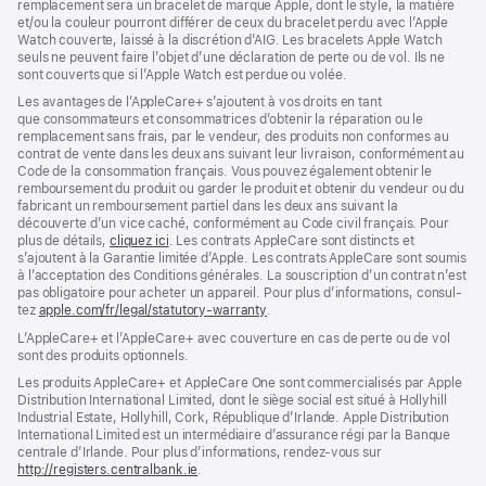
remplacement sera un bracelet de marque Apple, dont le style, la matière
et/ou la couleur pourront différer de ceux du bracelet perdu avec l’Apple
Watch couverte, laissé à la discrétion d’AIG. Les bracelets Apple Watch
seuls ne peuvent faire l’objet d’une déclaration de perte ou de vol. Ils ne
sont couverts que si l’Apple Watch est perdue ou volée.
Les avan­tages de l’AppleCare+ s’ajoutent à vos droits en tant
que consommateurs et consommatrices d’obtenir la réparation ou le
rempla­cement sans frais, par le vendeur, des pro­duits non conformes au
contrat de vente dans les deux ans suivant leur livraison, conformément au
Code de la consom­mation français. Vous pouvez égale­ment obtenir le
rembour­sement du produit ou garder le produit et obtenir du vendeur ou du
fabricant un rembour­sement partiel dans les deux ans suivant la
découverte d’un vice caché, conformément au Code civil français. Pour
plus de détails,
cliquez ici
(s’ouvre
. Les contrats AppleCare sont distincts et
s’ajoutent à la Garantie limitée d’Apple. Les contrats AppleCare sont soumis
dans
à l’acceptation des Conditions générales. La souscription d’un contrat n’est
une
pas obligatoire pour acheter un appa­reil. Pour plus d’infor­mations, consul­
nouvelle
tez
apple.com/fr/legal/statutory-warranty
fenêtre)
(s’ouvre
.
dans
L’AppleCare+ et l’AppleCare+ avec couver­ture en cas de perte ou de vol
une
sont des pro­duits optionnels.
nouvelle
fenêtre)
Les produits AppleCare+ et AppleCare One sont commercialisés par Apple
Distribution International Limited, dont le siège social est situé à Hollyhill
Industrial Estate, Hollyhill, Cork, République d’Irlande. Apple Distribution
International Limited est un intermédiaire d’assurance régi par la Banque
centrale d’Irlande. Pour plus d’informations, rendez-vous sur
http://registers.centralbank.ie
(s’ouvre
.