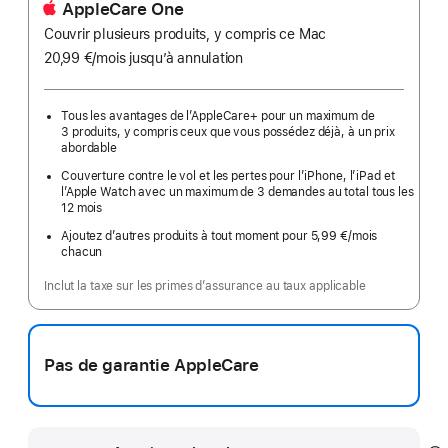
AppleCare One
Couvrir plusieurs produits, y compris ce Mac
20,99 €
/mois
par
jusqu’à annulation
mois
Tous les avantages de l’AppleCare+ pour un maximum de
3 produits, y compris ceux que vous possédez déjà, à un prix
abordable
Couverture contre le vol et les pertes pour l’iPhone, l’iPad et
l’Apple Watch avec un maximum de 3 demandes au total tous les
12 mois
Ajoutez d’autres produits à tout moment pour 5,99 €
/mois
par
chacun
mois
Inclut la taxe sur les primes d’assurance au taux applicable
Pas de garantie AppleCare