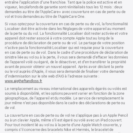
entraîne l’application d’une franchise. Tant que la police est active et en
vigueur, les plafonds de garantie sont réinitialisés tous les 12 mois : deux
demandes au titre de l’AppleCare+ avec couverture en cas de perte ou de
vol et trois demandes au titre de l’AppleCare One.
Si vous optez pour la couverture en cas de perte ou de vol, la fonctionnalité
Localiser doit être activée dans les Réglages de votre appareil au moment
de la perte ou du vol. La fonctionnalité Localiser doit rester activée et votre
appareil doit rester associé à votre compte Apple tout au long de la
procédure de déclaration de perte ou de vol. Le partage de votre position
n’active pas la fonctionnalité Localiser qui est requise pour la couverture
en cas de perte ou de vol. Dans le cadre d’une procédure de déclaration de
sinistre liée au vol ou à la perte, il vous sera demandé d’effacer les données
de l’appareil volé ou égaré, de le désactiver, et d’en transférer la propriété
avant de pouvoir obtenir un nouvel appareil. Après avoir déclaré la perte
ou le vol auprès d’Apple, il vous sera demandé de finaliser votre demande
d’indemnisation sur le site web d’AIG à l’adresse suivante :
www.aigtheftandloss.fr
(s’ouvre
dans
Le remplacement au niveau international des appareils égarés ou volés est
une
soumis à disponibilité, et les options peuvent varier en fonction de la zone
nouvelle
géographique, de l’appareil et du modèle. Le service de remplacement le
fenêtre)
jour même n’est pas disponible dans le cadre des déclarations de perte ou
de vol.
La couverture en cas de perte ou de vol ne s’applique pas à un Apple Pencil
ou à un clavier Apple, même s’il est égaré ou volé avec un iPad couvert.
Pour tout incident lié au vol ou à la perte d’une Apple Watch couverte, y
compris s’il concerne des bracelets Nike et Hermès, le bracelet de