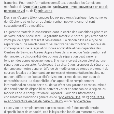
franchise. Pour des informations complètes, consultez les Conditions
générales de l’
AppleCare One
(s’ouvre
, de l’
AppleCare+ avec couverture en cas de
perte ou de vol
(s’ouvre
ou de l’
AppleCare+
dans
(s’ouvre
.
dans
une
dans
Des frais d’appels téléphoniques locaux peuvent s’appliquer. Les numéros
une
nouvelle
une
de téléphone et les horaires d’intervention peuvent varier et sont
nouvelle
fenêtre)
nouvelle
susceptibles d’être modifiés.
fenêtre)
fenêtre)
La garantie matérielle est assurée dans le cadre des Conditions générales
de votre police AppleCare. La garantie matérielle hors du pays d’achat de
votre police AppleCare n’est pas assurée. La disponibilité et le type de
réparation ou de remplacement peuvent varier en fonction du modèle de
votre appareil, de la législation locale applicable et des capacités des
Centres de Services Agréés Apple situés dans le lieu où l’intervention est
demandée. La disponibilité des options de réparation peut varier en
fonction des zones géographiques. Si un service est disponible et qu’une
réparation est possible, Apple peut, à sa discrétion, proposer de réparer ou
de remplacer votre appareil à l’aide de modèles ou de pièces provenant de
sources locales et répondant aux normes et réglementations locales, qui
peuvent différer de l’appareil d’origine en termes de couleur et/ou de
caractéristiques. La disponibilité d’un appareil de remplacement
international en cas de perte ou de vol n’est pas garantie et est soumise à
des conditions de disponibilité pouvant varier en fonction de la région, du
modèle et de la configuration de l’appareil. Pour des informations,
consultez les Conditions générales de l’
AppleCare One
(s’ouvre
, de l’
AppleCare+
avec couverture en cas de perte ou de vol
(s’ouvre
ou de l’
AppleCare+
dans
(s’ouvre
.
dans
une
dans
Le service de remplacement express est soumis à des conditions de
une
nouvelle
une
disponibilité et de capacité, et à la législation locale au moment où vous
nouvelle
fenêtre)
nouvelle