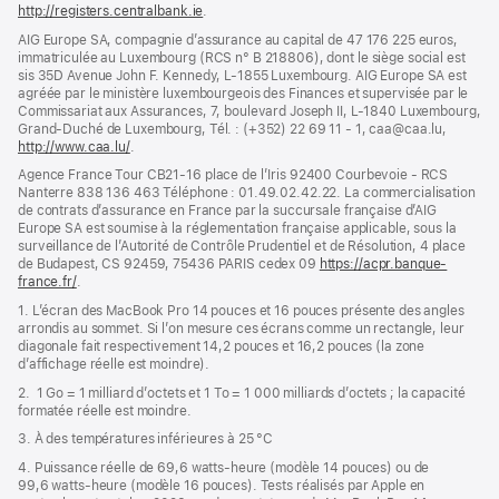
http://registers.centralbank.ie
(s’ouvre
.
dans
AIG Europe SA, compagnie d’assurance au capital de 47 176 225 euros,
une
immatriculée au Luxembourg (RCS n° B 218806), dont le siège social est
nouvelle
sis 35D Avenue John F. Kennedy, L-1855 Luxembourg. AIG Europe SA est
fenêtre)
agréée par le ministère luxembourgeois des Finances et supervisée par le
Commissariat aux Assurances, 7, boulevard Joseph II, L-1840 Luxembourg,
Grand-Duché de Luxembourg, Tél. : (+352) 22 69 11 - 1, caa@caa.lu,
http://www.caa.lu/
(s’ouvre
.
dans
Agence France Tour CB21-16 place de l’Iris 92400 Courbevoie - RCS
une
Nanterre 838 136 463 Téléphone : 01.49.02.42.22. La commercialisation
nouvelle
de contrats d’assurance en France par la succursale française d’AIG
fenêtre)
Europe SA est soumise à la réglementation française applicable, sous la
surveillance de l’Autorité de Contrôle Prudentiel et de Résolution, 4 place
de Budapest, CS 92459, 75436 PARIS cedex 09
https://acpr.banque-
france.fr/
(s’ouvre
.
dans
1. L’écran des MacBook Pro 14 pouces et 16 pouces présente des angles
une
arrondis au sommet. Si l’on mesure ces écrans comme un rectangle, leur
nouvelle
diagonale fait respectivement 14,2 pouces et 16,2 pouces (la zone
fenêtre)
d’affichage réelle est moindre).
2. 1 Go = 1 milliard d’octets et 1 To = 1 000 milliards d’octets ; la capacité
formatée réelle est moindre.
3. À des températures inférieures à 25 °C
4. Puissance réelle de 69,6 watts-heure (modèle 14 pouces) ou de
99,6 watts-heure (modèle 16 pouces). Tests réalisés par Apple en