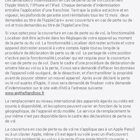
Les demandes d’indemnisation en cas de perte ou de vol concernent
l’Apple Watch, l’iPhone et l’iPad. Chaque demande d’indemnisation
entraîne l’application d’une franchise. Tant que la police est active et en
vigueur, les plafonds de garantie sont réinitialisés tous les 12 mois : deux
demandes au titre de l’AppleCare+ avec couverture en cas de perte ou de
vol et trois demandes au titre de l’AppleCare One.
Si vous optez pour la couverture en cas de perte ou de vol, la fonctionnalité
Localiser doit être activée dans les Réglages de votre appareil au moment
de la perte ou du vol. La fonctionnalité Localiser doit rester activée et votre
appareil doit rester associé à votre compte Apple tout au long de la
procédure de déclaration de perte ou de vol. Le partage de votre position
n’active pas la fonctionnalité Localiser qui est requise pour la couverture
en cas de perte ou de vol. Dans le cadre d’une procédure de déclaration de
sinistre liée au vol ou à la perte, il vous sera demandé d’effacer les données
de l’appareil volé ou égaré, de le désactiver, et d’en transférer la propriété
avant de pouvoir obtenir un nouvel appareil. Après avoir déclaré la perte
ou le vol auprès d’Apple, il vous sera demandé de finaliser votre demande
d’indemnisation sur le site web d’AIG à l’adresse suivante :
www.aigtheftandloss.fr
(s’ouvre
dans
Le remplacement au niveau international des appareils égarés ou volés est
une
soumis à disponibilité, et les options peuvent varier en fonction de la zone
nouvelle
géographique, de l’appareil et du modèle. Le service de remplacement le
fenêtre)
jour même n’est pas disponible dans le cadre des déclarations de perte ou
de vol.
La couverture en cas de perte ou de vol ne s’applique pas à un Apple Pencil
ou à un clavier Apple, même s’il est égaré ou volé avec un iPad couvert.
Pour tout incident lié au vol ou à la perte d’une Apple Watch couverte, y