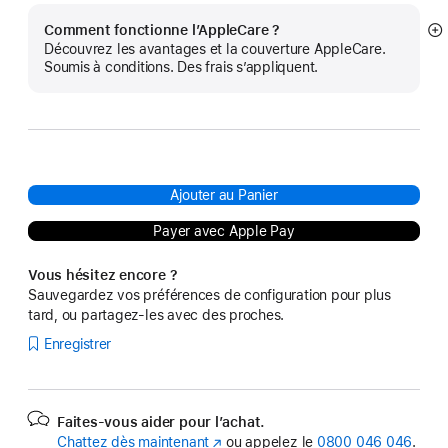
Comment fonctionne l’AppleCare ?
Af
Découvrez les avantages et la couverture AppleCare.
pl
Soumis à conditions. Des frais s’appliquent.
Ajouter au Panier
Payer avec Apple Pay
Vous hésitez encore ?
Sauvegardez vos préférences de configuration pour plus
tard, ou partagez-les avec des proches.
Enregistrer
Faites-vous aider pour l’achat.
Chattez dès maintenant
(s’ouvre
ou appelez le
0800 046 046
.