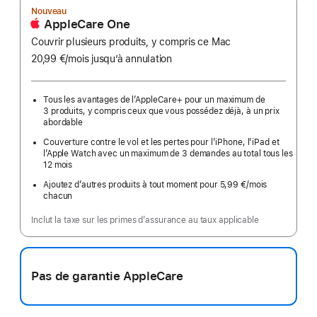
Nouveau
AppleCare One
Couvrir plusieurs produits, y compris ce Mac
20,99 €
/mois
par
jusqu’à annulation
mois
Tous les avantages de l’AppleCare+ pour un maximum de
3 produits, y compris ceux que vous possédez déjà, à un prix
abordable
Couverture contre le vol et les pertes pour l’iPhone, l’iPad et
l’Apple Watch avec un maximum de 3 demandes au total tous les
12 mois
Ajoutez d’autres produits à tout moment pour 5,99 €
/mois
par
chacun
mois
Inclut la taxe sur les primes d’assurance au taux applicable
Pas de garantie AppleCare