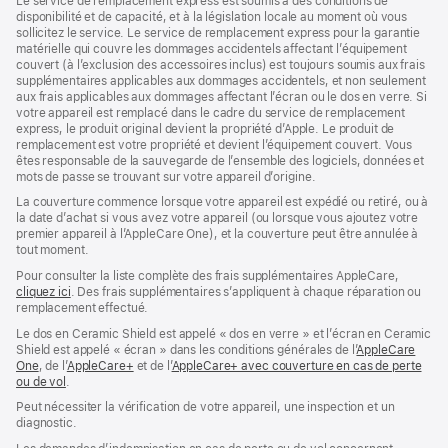
Le service de remplacement express est soumis à des conditions de
une
nouvelle
une
disponibilité et de capacité, et à la législation locale au moment où vous
nouvelle
fenêtre)
nouvelle
sollicitez le service. Le service de remplacement express pour la garantie
fenêtre)
fenêtre)
matérielle qui couvre les dommages accidentels affectant l’équipement
couvert (à l’exclusion des accessoires inclus) est toujours soumis aux frais
supplémentaires applicables aux dommages accidentels, et non seulement
aux frais applicables aux dommages affectant l’écran ou le dos en verre. Si
votre appareil est remplacé dans le cadre du service de remplacement
express, le produit original devient la propriété d’Apple. Le produit de
remplacement est votre propriété et devient l’équipement couvert. Vous
êtes responsable de la sauvegarde de l’ensemble des logiciels, données et
mots de passe se trouvant sur votre appareil d’origine.
La couverture commence lorsque votre appareil est expédié ou retiré, ou à
la date d’achat si vous avez votre appareil (ou lorsque vous ajoutez votre
premier appareil à l’AppleCare One), et la couverture peut être annulée à
tout moment.
Pour consulter la liste complète des frais supplémentaires AppleCare,
cliquez ici
(s’ouvre
. Des frais supplémentaires s’appliquent à chaque réparation ou
remplacement effectué.
dans
une
Le dos en Ceramic Shield est appelé « dos en verre » et l’écran en Ceramic
nouvelle
Shield est appelé « écran » dans les conditions générales de l’
AppleCare
fenêtre)
One
(s’ouvre
, de l’
AppleCare+
(s’ouvre
et de l’
AppleCare+ avec couverture en cas de perte
ou de vol
dans
(s’ouvre
.
dans
une
dans
une
Peut nécessiter la vérification de votre appareil, une inspection et un
nouvelle
une
nouvelle
diagnostic.
fenêtre)
nouvelle
fenêtre)
fenêtre)