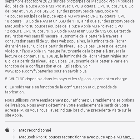
septembre et octobre 2023 sur des prototypes de MacBook Pro 14 pouces
équipés de la puce Apple M3 Pro avec CPU 8 cœurs, GPU 10 cœurs, 8 Go
de RAM et un SSD de 512 Go, sur des prototypes de MacBook Pro
14 pouces équipés de la puce Apple M3 Pro avec CPU 12 cœurs, GPU
18 cœurs, 18 Go de RAM et un SSD de 1 To, ainsi que sur des prototypes de
MacBook Pro 16 pouces équipés de la puce Apple M3 Pro avec CPU
12 cœurs, GPU 18 cœurs, 36 Go de RAM et un SSD de 512 Go. Le test de
navigation web sans fil mesure l’autonomie de la batterie à travers la
consultation sans fil de 25 sites web populaires, la luminosité de l’écran
étant réglée sur 8 clics à partir du niveau le plus bas. Le test de lecture
vidéo sur l’app Apple TV mesure l’autonomie de la batterie à travers la
lecture de contenus HD 1080p, la luminosité de l’écran étant réglée sur
8 clics à partir du niveau le plus bas. L’autonomie de la batterie varie en
fonction de la configuration et de l’utilisation. Voir
www.apple.com/fr/batteries pour en savoir plus.
5. Wi-Fi 6E disponible dans les pays et les régions le prenant en charge.
6. Le poids varie en fonction de la configuration et du procédé de
fabrication.
Nous utilisons votre emplacement pour afficher plus rapidement les options
de livraison. Nous avons déterminé votre emplacement à partir de votre
adresse IP, ou vous nous l’avez indiqué lors d’une précédente visite sur le
site Apple.
Mac reconditionné
Apple
MacBook Pro 16 pouces reconditionné avec puce Apple M3 Max, CPU 16 cœurs et GPU 40 cœurs - Argent