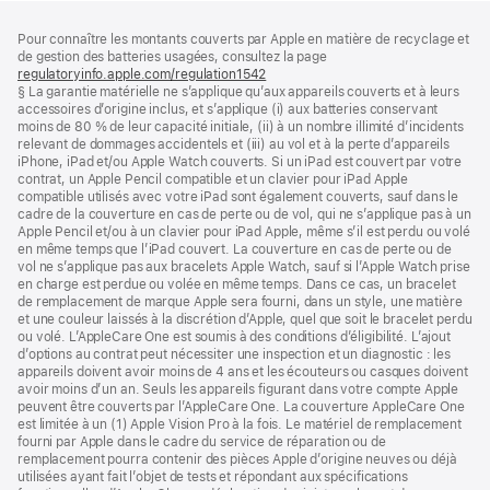
Pied
Notes
Pour connaître les montants couverts par Apple en matière de recyclage et
de
de
de gestion des batteries usagées, consultez la page
bas
page
regulatoryinfo.apple.com/regulation1542
(s’ouvre
de
§ La garantie matérielle ne s’applique qu’aux appareils couverts et à leurs
dans
page
accessoires d’origine inclus, et s’applique (i) aux batteries conservant
une
moins de 80 % de leur capacité initiale, (ii) à un nombre illimité d’incidents
nouvelle
relevant de dommages accidentels et (iii) au vol et à la perte d’appareils
fenêtre)
iPhone, iPad et/ou Apple Watch couverts. Si un iPad est couvert par votre
contrat, un Apple Pencil compatible et un clavier pour iPad Apple
compatible utilisés avec votre iPad sont également couverts, sauf dans le
cadre de la couverture en cas de perte ou de vol, qui ne s’applique pas à un
Apple Pencil et/ou à un clavier pour iPad Apple, même s’il est perdu ou volé
en même temps que l’iPad couvert. La couverture en cas de perte ou de
vol ne s’applique pas aux bracelets Apple Watch, sauf si l’Apple Watch prise
en charge est perdue ou volée en même temps. Dans ce cas, un bracelet
de remplacement de marque Apple sera fourni, dans un style, une matière
et une couleur laissés à la discrétion d’Apple, quel que soit le bracelet perdu
ou volé. L’AppleCare One est soumis à des conditions d’éligibilité. L’ajout
d’options au contrat peut nécessiter une inspection et un diagnostic : les
appareils doivent avoir moins de 4 ans et les écouteurs ou casques doivent
avoir moins d’un an. Seuls les appareils figurant dans votre compte Apple
peuvent être couverts par l’AppleCare One. La couverture AppleCare One
est limitée à un (1) Apple Vision Pro à la fois. Le matériel de remplacement
fourni par Apple dans le cadre du service de réparation ou de
remplacement pourra contenir des pièces Apple d’origine neuves ou déjà
utilisées ayant fait l’objet de tests et répondant aux spécifications