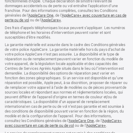
fonctionnelles d’Apple. Chaque déclaration de sinistre relevant de
dommages accidentels ou de perte ou vol entraîne l’application d’une
franchise. Pour des informations complètes, consultez les Conditions
générales de l’
AppleCare One
(s’ouvre
, de l’
AppleCare+ avec couverture en cas de
perte ou de vol
(s’ouvre
ou de l’
AppleCare+
dans
(s’ouvre
.
dans
une
dans
Des frais d’appels téléphoniques locaux peuvent s’appliquer. Les numéros
une
nouvelle
une
de téléphone et les horaires d’intervention peuvent varier et sont
nouvelle
fenêtre)
nouvelle
susceptibles d’être modifiés.
fenêtre)
fenêtre)
La garantie matérielle est assurée dans le cadre des Conditions générales
de votre police AppleCare. La garantie matérielle hors du pays d’achat de
votre police AppleCare n’est pas assurée. La disponibilité et le type de
réparation ou de remplacement peuvent varier en fonction du modèle de
votre appareil, de la législation locale applicable et des capacités des
Centres de Services Agréés Apple situés dans le lieu où l’intervention est
demandée. La disponibilité des options de réparation peut varier en
fonction des zones géographiques. Si un service est disponible et qu’une
réparation est possible, Apple peut, à sa discrétion, proposer de réparer ou
de remplacer votre appareil à l’aide de modèles ou de pièces provenant de
sources locales et répondant aux normes et réglementations locales, qui
peuvent différer de l’appareil d’origine en termes de couleur et/ou de
caractéristiques. La disponibilité d’un appareil de remplacement
international en cas de perte ou de vol n’est pas garantie et est soumise à
des conditions de disponibilité pouvant varier en fonction de la région, du
modèle et de la configuration de l’appareil. Pour des informations,
consultez les Conditions générales de l’
AppleCare One
(s’ouvre
, de l’
AppleCare+
avec couverture en cas de perte ou de vol
(s’ouvre
ou de l’
AppleCare+
dans
(s’ouvre
.
dans
une
dans