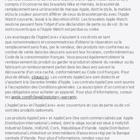
compris s’il concerne des bracelets Nike et Hermès, le bracelet de
remplacement sera un bracelet de marque Apple, dont le style, la matière
et/ou la couleur pourront différer de ceux du bracelet perdu avec l’Apple
Watch couverte, laissé à la discrétion d’AIG. Les bracelets Apple Watch
seuls ne peuvent faire l’objet d’une déclaration de perte ou de vol. Ils ne
sont couverts que si l’Apple Watch est perdue ou volée.
Les avan­tages de l’AppleCare+ s’ajoutent à vos droits en tant
que consommateurs et consommatrices d’obtenir la réparation ou le
rempla­cement sans frais, par le vendeur, des pro­duits non conformes au
contrat de vente dans les deux ans suivant leur livraison, conformément au
Code de la consom­mation français. Vous pouvez égale­ment obtenir le
rembour­sement du produit ou garder le produit et obtenir du vendeur ou du
fabricant un rembour­sement partiel dans les deux ans suivant la
découverte d’un vice caché, conformément au Code civil français. Pour
plus de détails,
cliquez ici
(s’ouvre
. Les contrats AppleCare sont distincts et
s’ajoutent à la Garantie limitée d’Apple. Les contrats AppleCare sont soumis
dans
à l’acceptation des Conditions générales. La souscription d’un contrat n’est
une
pas obligatoire pour acheter un appa­reil. Pour plus d’infor­mations, consul­
nouvelle
tez
apple.com/fr/legal/statutory-warranty
fenêtre)
(s’ouvre
.
dans
L’AppleCare+ et l’AppleCare+ avec couver­ture en cas de perte ou de vol
une
sont des pro­duits optionnels.
nouvelle
fenêtre)
Les produits AppleCare+ et AppleCare One sont commercialisés par Apple
Distribution International Limited, dont le siège social est situé à Hollyhill
Industrial Estate, Hollyhill, Cork, République d’Irlande. Apple Distribution
International Limited est un intermédiaire d’assurance régi par la Banque
centrale d’Irlande. Pour plus d’informations, rendez-vous sur