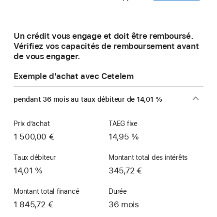
dans
une
nouvelle
Un crédit vous engage et doit être remboursé.
fenêtre)
Vérifiez vos capacités de remboursement avant
de vous engager.
Exemple d’achat avec Cetelem
pendant 36 mois au taux débiteur de 14,01 %
Prix d’achat
TAEG fixe
1 500,00 €
14,95 %
Taux débiteur
Montant total des intérêts
14,01 %
345,72 €
Montant total financé
Durée
1 845,72 €
36 mois