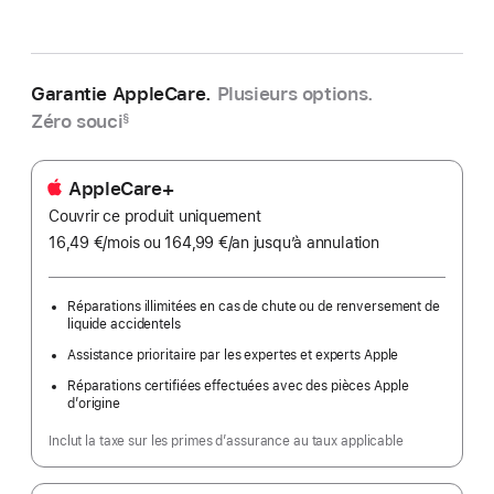
Garantie AppleCare.
Plusieurs options.
Zéro souci
§
AppleCare+
Couvrir ce produit uniquement
16,49 €
/mois
par
ou 164,99 €
/an
par
jusqu’à annulation
mois
an
Réparations illimitées en cas de chute ou de renversement de
liquide accidentels
Assistance prioritaire par les expertes et experts Apple
Réparations certifiées effectuées avec des pièces Apple
d’origine
Inclut la taxe sur les primes d’assurance au taux applicable