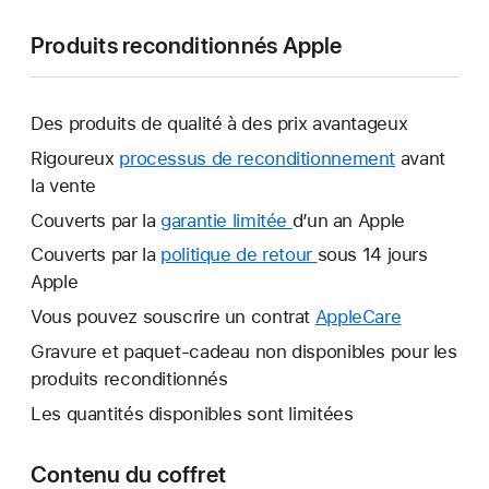
Produits reconditionnés Apple
Des produits de qualité à des prix avantageux
Rigoureux
processus de reconditionnement
avant
la vente
Couverts par la
garantie limitée
Une
d’un an Apple
nouvelle
Couverts par la
politique de retour
Une
sous 14 jours
fenêtre
Apple
nouvelle
s’ouvre.
fenêtre
Vous pouvez souscrire un contrat
AppleCare
Une
s’ouvre.
nouvelle
Gravure et paquet-cadeau non disponibles pour les
fenêtre
produits reconditionnés
s’ouvre.
Les quantités disponibles sont limitées
Contenu du coffret