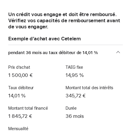
une
nouvelle
Un crédit vous engage et doit être remboursé.
fenêtre)
Vérifiez vos capacités de remboursement avant
de vous engager.
Exemple d’achat avec Cetelem
pendant 36 mois au taux débiteur de 14,01 %
Prix d’achat
TAEG fixe
1 500,00 €
14,95 %
Taux débiteur
Montant total des intérêts
14,01 %
345,72 €
Montant total financé
Durée
1 845,72 €
36 mois
Mensualité