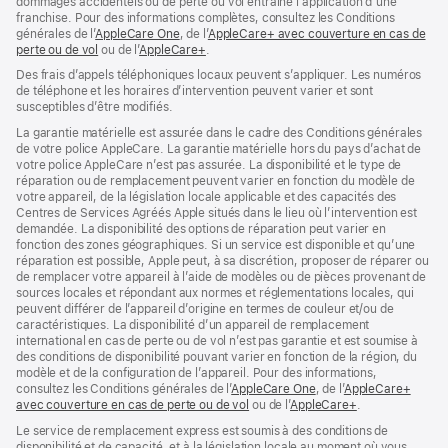
dommages accidentels ou de perte ou vol entraîne l’application d’une
franchise. Pour des informations complètes, consultez les Conditions
générales de l’
AppleCare One
(s’ouvre
, de l’
AppleCare+ avec couverture en cas de
perte ou de vol
(s’ouvre
ou de l’
AppleCare+
dans
(s’ouvre
.
dans
une
dans
Des frais d’appels téléphoniques locaux peuvent s’appliquer. Les numéros
une
nouvelle
une
de téléphone et les horaires d’intervention peuvent varier et sont
nouvelle
fenêtre)
nouvelle
susceptibles d’être modifiés.
fenêtre)
fenêtre)
La garantie matérielle est assurée dans le cadre des Conditions générales
de votre police AppleCare. La garantie matérielle hors du pays d’achat de
votre police AppleCare n’est pas assurée. La disponibilité et le type de
réparation ou de remplacement peuvent varier en fonction du modèle de
votre appareil, de la législation locale applicable et des capacités des
Centres de Services Agréés Apple situés dans le lieu où l’intervention est
demandée. La disponibilité des options de réparation peut varier en
fonction des zones géographiques. Si un service est disponible et qu’une
réparation est possible, Apple peut, à sa discrétion, proposer de réparer ou
de remplacer votre appareil à l’aide de modèles ou de pièces provenant de
sources locales et répondant aux normes et réglementations locales, qui
peuvent différer de l’appareil d’origine en termes de couleur et/ou de
caractéristiques. La disponibilité d’un appareil de remplacement
international en cas de perte ou de vol n’est pas garantie et est soumise à
des conditions de disponibilité pouvant varier en fonction de la région, du
modèle et de la configuration de l’appareil. Pour des informations,
consultez les Conditions générales de l’
AppleCare One
(s’ouvre
, de l’
AppleCare+
avec couverture en cas de perte ou de vol
(s’ouvre
ou de l’
AppleCare+
dans
(s’ouvre
.
dans
une
dans
Le service de remplacement express est soumis à des conditions de
une
nouvelle
une
disponibilité et de capacité, et à la législation locale au moment où vous