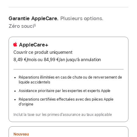
Garantie AppleCare.
Plusieurs options.
Zéro souci
§
AppleCare+
Couvrir ce produit uniquement
8,49 €
/mois
par
ou 84,99 €
/an
par
jusqu’à annulation
mois
an
Réparations illimitées en cas de chute ou de renversement de
liquide accidentels
Assistance prioritaire par les expertes et experts Apple
Réparations certifiées effectuées avec des pièces Apple
d’origine
Inclut la taxe sur les primes d’assurance au taux applicable
Nouveau