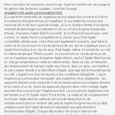
Pied
Notes
Pour connaître les montants couverts par Apple en matière de recyclage et
de
de
de gestion des batteries usagées, consultez la page
bas
page
regulatoryinfo.apple.com/regulation1542
(s’ouvre
de
§ La garantie matérielle ne s’applique qu’aux appareils couverts et à leurs
dans
page
accessoires d’origine inclus, et s’applique (i) aux batteries conservant
une
moins de 80 % de leur capacité initiale, (ii) à un nombre illimité d’incidents
nouvelle
relevant de dommages accidentels et (iii) au vol et à la perte d’appareils
fenêtre)
iPhone, iPad et/ou Apple Watch couverts. Si un iPad est couvert par votre
contrat, un Apple Pencil compatible et un clavier pour iPad Apple
compatible utilisés avec votre iPad sont également couverts, sauf dans le
cadre de la couverture en cas de perte ou de vol, qui ne s’applique pas à un
Apple Pencil et/ou à un clavier pour iPad Apple, même s’il est perdu ou volé
en même temps que l’iPad couvert. La couverture en cas de perte ou de
vol ne s’applique pas aux bracelets Apple Watch, sauf si l’Apple Watch prise
en charge est perdue ou volée en même temps. Dans ce cas, un bracelet
de remplacement de marque Apple sera fourni, dans un style, une matière
et une couleur laissés à la discrétion d’Apple, quel que soit le bracelet perdu
ou volé. L’AppleCare One est soumis à des conditions d’éligibilité. L’ajout
d’options au contrat peut nécessiter une inspection et un diagnostic : les
appareils doivent avoir moins de 4 ans et les écouteurs ou casques doivent
avoir moins d’un an. Seuls les appareils figurant dans votre compte Apple
peuvent être couverts par l’AppleCare One. La couverture AppleCare One
est limitée à un (1) Apple Vision Pro à la fois. Le matériel de remplacement
fourni par Apple dans le cadre du service de réparation ou de
remplacement pourra contenir des pièces Apple d’origine neuves ou déjà
utilisées ayant fait l’objet de tests et répondant aux spécifications
fonctionnelles d’Apple. Chaque déclaration de sinistre relevant de