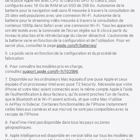
de la puce Apple M4 avec CPU 10 cœurs et GPU 10 cœurs, tous
configurés avec 16 Go de RAM et un SSD de 256 Go. Autonomie de la
batterie pour la navigation web sans fil mesurée à travers la consultation de
25 sites web populaires avec une connexion Wi-Fi. Autonomie de la
batterie pour le streaming vidéo mesurée à travers la consultation de
contenus 1080p dans Safari avec une connexion Wi-Fi. Tous les appareils
ont été testés avec la luminosité de l’écran réglée sur 8 clics à partir du
niveau le plus bas et le rétroéclairage du clavier désactivé. L’autonomie de
la batterie varie en fonction de la configuration et de l’utilisation. Pour en
savoir plus, consultez la page
apple.com/fr/batteries/
.
5. Le poids varie en fonction de la configuration et du procédé de
fabrication.
6. Pour connaître les modèles pris en charge,
consultez
support.apple.com/fr-fr/102596
.
7. Disponible sur les ordinateurs Mac équipés d’une puce Apple et ceux
équipés d’un processeur Intel avec puce T2 Security. Nécessite que votre
iPhone et votre Mac soient connectés avec le même compte Apple à l’aide
de l’authentification à deux facteurs, qu’ils soient proches l’un de l’autre,
que le Bluetooth et le Wi-Fi soient activés, et que votre Mac n’utilise
ni AirPlay ni Sidecar. Certaines fonctionnalités de l’iPhone (notamment
celles liées aux caméras et aux micros) ne sont pas compatibles avec la
recopie de l’iPhone.
8. FaceTime n’est pas disponible dans tous les pays ou zones
géographiques.
9. Apple Intelligence est disponible en version bêta sur tous les modèles de