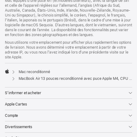
Mac équipés d’une puce M1 (et modèles ultérieurs), avec la langue de Siri
et celle de l’appareil réglées sur l’allemand, l’anglais (Afrique du Sud,
Australie, Canada, États-Unis, Inde, Irlande, Nouvelle-Zélande, Royaume-
Uni ou Singapour), le chinois simplifié, le coréen, l’espagnol, le français,
l’italien, le japonais ou le portugais (Brésil), dans le cadre d’une mise à jour
logicielle de macOS Sequoia. D’autres langues, dont le vietnamien, suivront
dans le courant de l’année. La disponibilité des fonctionnalités peut varier
en fonction des zones géographiques et des langues.
Nous utilisons votre emplacement pour afficher plus rapidement les options
de livraison. Nous avons déterminé votre emplacement à partir de votre
adresse IP, ou vous nous l’avez indiqué lors d’une précédente visite sur le
site Apple.
Mac reconditionné
Apple
MacBook Air 13 pouces reconditionné avec puce Apple M4, CPU 10 cœurs et GPU 8 cœurs – Minuit
S’informer et acheter
Apple Cartes
Compte
Divertissements