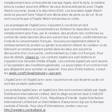
remplacement sera un bracelet de marque Apple, dont le style, la matière
et/ou la couleur pourront différer de ceux du bracelet perdu avec l’Apple
Watch couverte, laissé à la discrétion d’AIG. Les bracelets Apple Watch
seuls ne peuvent faire l’objet d’une déclaration de perte ou de vol. Ils ne
sont couverts que si l’Apple Watch est perdue ou volée.
Les avan­tages de l’AppleCare+ s’ajoutent à vos droits en tant
que consommateurs et consommatrices d’obtenir la réparation ou le
rempla­cement sans frais, par le vendeur, des pro­duits non conformes au
contrat de vente dans les deux ans suivant leur livraison, conformément au
Code de la consom­mation français. Vous pouvez égale­ment obtenir le
rembour­sement du produit ou garder le produit et obtenir du vendeur ou du
fabricant un rembour­sement partiel dans les deux ans suivant la
découverte d’un vice caché, conformément au Code civil français. Pour
plus de détails,
cliquez ici
(s’ouvre
. Les contrats AppleCare sont distincts et
s’ajoutent à la Garantie limitée d’Apple. Les contrats AppleCare sont soumis
dans
à l’acceptation des Conditions générales. La souscription d’un contrat n’est
une
pas obligatoire pour acheter un appa­reil. Pour plus d’infor­mations, consul­
nouvelle
tez
apple.com/fr/legal/statutory-warranty
fenêtre)
(s’ouvre
.
dans
L’AppleCare+ et l’AppleCare+ avec couver­ture en cas de perte ou de vol
une
sont des pro­duits optionnels.
nouvelle
fenêtre)
Les produits AppleCare+ et AppleCare One sont commercialisés par Apple
Distribution International Limited, dont le siège social est situé à Hollyhill
Industrial Estate, Hollyhill, Cork, République d’Irlande. Apple Distribution
International Limited est un intermédiaire d’assurance régi par la Banque
centrale d’Irlande. Pour plus d’informations, rendez-vous sur
http://registers.centralbank.ie
(s’ouvre
.