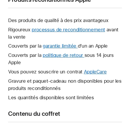
Des produits de qualité à des prix avantageux
Rigoureux
processus de reconditionnement
avant
la vente
Couverts par la
garantie limitée
Une
d’un an Apple
nouvelle
Couverts par la
politique de retour
Une
sous 14 jours
fenêtre
Apple
nouvelle
s’ouvre.
fenêtre
Vous pouvez souscrire un contrat
AppleCare
Une
s’ouvre.
nouvelle
Gravure et paquet-cadeau non disponibles pour les
fenêtre
produits reconditionnés
s’ouvre.
Les quantités disponibles sont limitées
Contenu du coffret