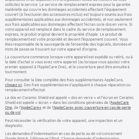
nouvelle
fenêtre)
nouvelle
sollicitez le service. Le service de remplacement express pour la garantie
fenêtre)
fenêtre)
matérielle qui couvre les dommages accidentels affectant l’équipement
couvert (à l’exclusion des accessoires inclus) est toujours soumis aux frais
supplémentaires applicables aux dommages accidentels, et non seulement
aux frais applicables aux dommages affectant l’écran ou le dos en verre. Si
votre appareil est remplacé dans le cadre du service de remplacement
express, le produit original devient la propriété d’Apple. Le produit de
remplacement est votre propriété et devient l’équipement couvert. Vous
êtes responsable de la sauvegarde de l’ensemble des logiciels, données et
mots de passe se trouvant sur votre appareil d’origine.
La couverture commence lorsque votre appareil est expédié ou retiré, ou à
la date d’achat si vous avez votre appareil (ou lorsque vous ajoutez votre
premier appareil à l’AppleCare One), et la couverture peut être annulée à
tout moment.
Pour consulter la liste complète des frais supplémentaires AppleCare,
cliquez ici
(s’ouvre
. Des frais supplémentaires s’appliquent à chaque réparation ou
remplacement effectué.
dans
une
Le dos en Ceramic Shield est appelé « dos en verre » et l’écran en Ceramic
nouvelle
Shield est appelé « écran » dans les conditions générales de l’
AppleCare
fenêtre)
One
(s’ouvre
, de l’
AppleCare+
(s’ouvre
et de l’
AppleCare+ avec couverture en cas de perte
ou de vol
dans
(s’ouvre
.
dans
une
dans
une
Peut nécessiter la vérification de votre appareil, une inspection et un
nouvelle
une
nouvelle
diagnostic.
fenêtre)
nouvelle
fenêtre)
fenêtre)
Les demandes d’indemnisation en cas de perte ou de vol concernent
l’Apple Watch, l’iPhone et l’iPad. Chaque demande d’indemnisation