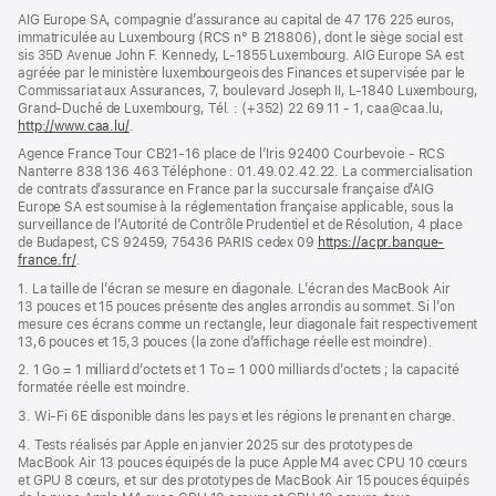
dans
AIG Europe SA, compagnie d’assurance au capital de 47 176 225 euros,
une
immatriculée au Luxembourg (RCS n° B 218806), dont le siège social est
nouvelle
sis 35D Avenue John F. Kennedy, L-1855 Luxembourg. AIG Europe SA est
fenêtre)
agréée par le ministère luxembourgeois des Finances et supervisée par le
Commissariat aux Assurances, 7, boulevard Joseph II, L-1840 Luxembourg,
Grand-Duché de Luxembourg, Tél. : (+352) 22 69 11 - 1, caa@caa.lu,
http://www.caa.lu/
(s’ouvre
.
dans
Agence France Tour CB21-16 place de l’Iris 92400 Courbevoie - RCS
une
Nanterre 838 136 463 Téléphone : 01.49.02.42.22. La commercialisation
nouvelle
de contrats d’assurance en France par la succursale française d’AIG
fenêtre)
Europe SA est soumise à la réglementation française applicable, sous la
surveillance de l’Autorité de Contrôle Prudentiel et de Résolution, 4 place
de Budapest, CS 92459, 75436 PARIS cedex 09
https://acpr.banque-
france.fr/
(s’ouvre
.
dans
1. La taille de l’écran se mesure en diagonale. L’écran des MacBook Air
une
13 pouces et 15 pouces présente des angles arrondis au sommet. Si l’on
nouvelle
mesure ces écrans comme un rectangle, leur diagonale fait respectivement
fenêtre)
13,6 pouces et 15,3 pouces (la zone d’affichage réelle est moindre).
2. 1 Go = 1 milliard d’octets et 1 To = 1 000 milliards d’octets ; la capacité
formatée réelle est moindre.
3. Wi-Fi 6E disponible dans les pays et les régions le prenant en charge.
4. Tests réalisés par Apple en janvier 2025 sur des prototypes de
MacBook Air 13 pouces équipés de la puce Apple M4 avec CPU 10 cœurs
et GPU 8 cœurs, et sur des prototypes de MacBook Air 15 pouces équipés