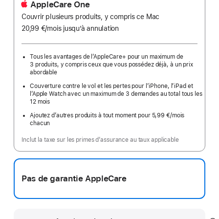
AppleCare One
Couvrir plusieurs produits, y compris ce Mac
20,99 €
/mois
par
jusqu’à annulation
mois
Tous les avantages de l’AppleCare+ pour un maximum de
3 produits, y compris ceux que vous possédez déjà, à un prix
abordable
Couverture contre le vol et les pertes pour l’iPhone, l’iPad et
l’Apple Watch avec un maximum de 3 demandes au total tous les
12 mois
Ajoutez d’autres produits à tout moment pour 5,99 €
/mois
par
chacun
mois
Inclut la taxe sur les primes d’assurance au taux applicable
Pas de garantie AppleCare