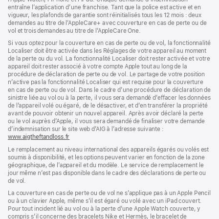
entraîne l’application d’une franchise. Tant que la police est active et en
vigueur, les plafonds de garantie sont réinitialisés tous les 12 mois : deux
demandes au titre de l’AppleCare+ avec couverture en cas de perte ou de
vol et trois demandes au titre de l’AppleCare One.
Si vous optez pour la couverture en cas de perte ou de vol, la fonctionnalité
Localiser doit être activée dans les Réglages de votre appareil au moment
de la perte ou du vol. La fonctionnalité Localiser doit rester activée et votre
appareil doit rester associé à votre compte Apple tout au long de la
procédure de déclaration de perte ou de vol. Le partage de votre position
n’active pas la fonctionnalité Localiser qui est requise pour la couverture
en cas de perte ou de vol. Dans le cadre d’une procédure de déclaration de
sinistre liée au vol ou à la perte, il vous sera demandé d’effacer les données
de l’appareil volé ou égaré, de le désactiver, et d’en transférer la propriété
avant de pouvoir obtenir un nouvel appareil. Après avoir déclaré la perte
ou le vol auprès d’Apple, il vous sera demandé de finaliser votre demande
d’indemnisation sur le site web d’AIG à l’adresse suivante :
www.aigtheftandloss.fr
(s’ouvre
dans
Le remplacement au niveau international des appareils égarés ou volés est
une
soumis à disponibilité, et les options peuvent varier en fonction de la zone
nouvelle
géographique, de l’appareil et du modèle. Le service de remplacement le
fenêtre)
jour même n’est pas disponible dans le cadre des déclarations de perte ou
de vol.
La couverture en cas de perte ou de vol ne s’applique pas à un Apple Pencil
ou à un clavier Apple, même s’il est égaré ou volé avec un iPad couvert.
Pour tout incident lié au vol ou à la perte d’une Apple Watch couverte, y
compris s’il concerne des bracelets Nike et Hermès, le bracelet de