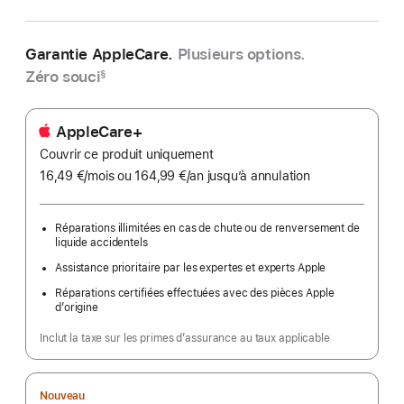
Garantie AppleCare.
Plusieurs options.
Zéro souci
§
AppleCare+
Couvrir ce produit uniquement
16,49 €
/mois
par
ou 164,99 €
/an
par
jusqu’à annulation
mois
an
Réparations illimitées en cas de chute ou de renversement de
liquide accidentels
Assistance prioritaire par les expertes et experts Apple
Réparations certifiées effectuées avec des pièces Apple
d’origine
Inclut la taxe sur les primes d’assurance au taux applicable
Nouveau