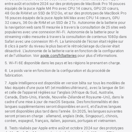
entre août et octobre 2024 sur des prototypes de MacBook Pro 16 pouces
équipés de la puce Apple M4 Pro avec CPU 14 cœurs, GPU 20 cœurs,
48 Go de RAM et un SSD de 512 Go, et sur des prototypes de MacBook Pro
16 pouces équipés de la puce Apple M4 Max avec CPU 14 cœurs, GPU
32 cœurs, 36 Go de RAM et un SSD de 2 To. Autonomie de la batterie pour
la navigation web sans fil mesurée à travers la consultation de 25 sites web
populaires avec une connexion Wi-Fi. Autonomie de la batterie pour le
streaming vidéo mesurée à travers la consultation de contenus 1080p dans
Safari avec une connexion Wi-Fi. La luminosité de l’écran était réglée sur
8 clics à partir du niveau le plus bas et le rétroéclairage du clavier était
désactivé. L’autonomie de la batterie varie en fonction de la configuration
et de l’utilisation. Voir
apple.com/fr/batteries
pour plus d’informations.
5. Wi-Fi 6E disponible dans les pays et les régions le prenant en charge.
6. Le poids varie en fonction de la configuration et du procédé de
fabrication.
7. Apple Intelligence est disponible en version bêta sur tous les modèles de
Mac équipés d’une puce M1 (et modèles ultérieurs), avec la langue de Siri
et celle de l’appareil réglées sur l’anglais (Afrique du Sud, Australie,
Canada, États-Unis, Irlande, Nouvelle-Zélande et Royaume-Uni), dans le
cadre d’une mise à jour de macOS Sequoia. Des fonctionnalités et des
langues supplémentaires seront disponibles en avril, et d’autres langues
seront disponibles plus tard dans l’année. En 2025, les langues suivantes
seront prises en charge : allemand, anglais (Inde, Singapour), chinois,
coréen, espagnol, français, italien, japonais, portugais et vietnamien.
8. Tests réalisés par Apple entre août et octobre 2024 sur des prototypes