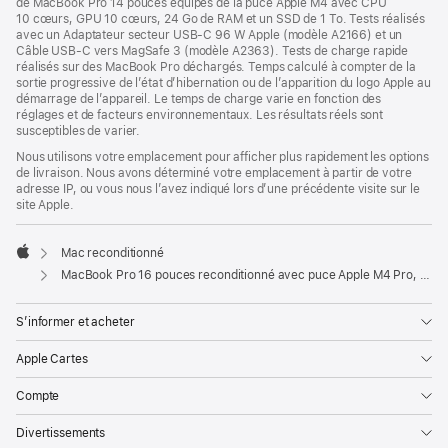
de MacBook Pro 14 pouces équipés de la puce Apple M4 avec CPU
10 cœurs, GPU 10 cœurs, 24 Go de RAM et un SSD de 1 To. Tests réalisés
avec un Adaptateur secteur USB-C 96 W Apple (modèle A2166) et un
Câble USB-C vers MagSafe 3 (modèle A2363). Tests de charge rapide
réalisés sur des MacBook Pro déchargés. Temps calculé à compter de la
sortie progressive de l’état d’hibernation ou de l’apparition du logo Apple au
démarrage de l’appareil. Le temps de charge varie en fonction des
réglages et de facteurs environnementaux. Les résultats réels sont
susceptibles de varier.
Nous utilisons votre emplacement pour afficher plus rapidement les options
de livraison. Nous avons déterminé votre emplacement à partir de votre
adresse IP, ou vous nous l’avez indiqué lors d’une précédente visite sur le
site Apple.
Mac reconditionné
Apple
MacBook Pro 16 pouces reconditionné avec puce Apple M4 Pro, CPU 14 cœurs et GPU 20 cœurs - Argent
S’informer et acheter
Apple Cartes
Compte
Divertissements