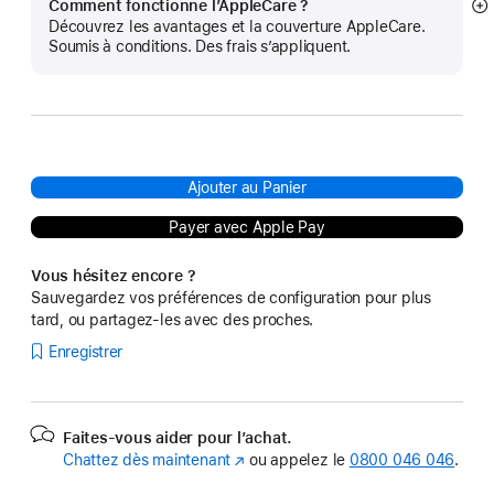
Comment fonctionne l’AppleCare ?
Af
Découvrez les avantages et la couverture AppleCare.
pl
Soumis à conditions. Des frais s’appliquent.
Ajouter au Panier
Payer avec Apple Pay
Vous hésitez encore ?
Sauvegardez vos préférences de configuration pour plus
tard, ou partagez-les avec des proches.
Enregistrer
Faites-vous aider pour l’achat.
Chattez dès maintenant
(s’ouvre
ou appelez le
0800 046 046
.
dans