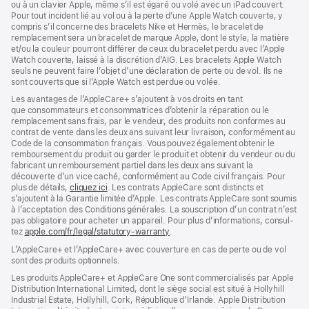
ou à un clavier Apple, même s’il est égaré ou volé avec un iPad couvert.
Pour tout incident lié au vol ou à la perte d’une Apple Watch couverte, y
compris s’il concerne des bracelets Nike et Hermès, le bracelet de
remplacement sera un bracelet de marque Apple, dont le style, la matière
et/ou la couleur pourront différer de ceux du bracelet perdu avec l’Apple
Watch couverte, laissé à la discrétion d’AIG. Les bracelets Apple Watch
seuls ne peuvent faire l’objet d’une déclaration de perte ou de vol. Ils ne
sont couverts que si l’Apple Watch est perdue ou volée.
Les avan­tages de l’AppleCare+ s’ajoutent à vos droits en tant
que consommateurs et consommatrices d’obtenir la réparation ou le
rempla­cement sans frais, par le vendeur, des pro­duits non conformes au
contrat de vente dans les deux ans suivant leur livraison, conformément au
Code de la consom­mation français. Vous pouvez égale­ment obtenir le
rembour­sement du produit ou garder le produit et obtenir du vendeur ou du
fabricant un rembour­sement partiel dans les deux ans suivant la
découverte d’un vice caché, conformément au Code civil français. Pour
plus de détails,
cliquez ici
(s’ouvre
. Les contrats AppleCare sont distincts et
s’ajoutent à la Garantie limitée d’Apple. Les contrats AppleCare sont soumis
dans
à l’acceptation des Conditions générales. La souscription d’un contrat n’est
une
pas obligatoire pour acheter un appa­reil. Pour plus d’infor­mations, consul­
nouvelle
tez
apple.com/fr/legal/statutory-warranty
fenêtre)
(s’ouvre
.
dans
L’AppleCare+ et l’AppleCare+ avec couver­ture en cas de perte ou de vol
une
sont des pro­duits optionnels.
nouvelle
fenêtre)
Les produits AppleCare+ et AppleCare One sont commercialisés par Apple
Distribution International Limited, dont le siège social est situé à Hollyhill
Industrial Estate, Hollyhill, Cork, République d’Irlande. Apple Distribution