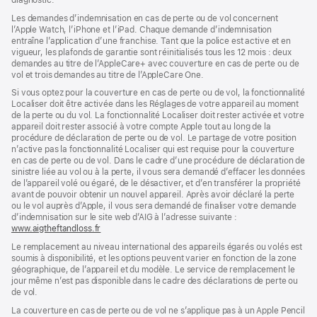
diagnostic.
fenêtre)
nouvelle
fenêtre)
fenêtre)
Les demandes d’indemnisation en cas de perte ou de vol concernent
l’Apple Watch, l’iPhone et l’iPad. Chaque demande d’indemnisation
entraîne l’application d’une franchise. Tant que la police est active et en
vigueur, les plafonds de garantie sont réinitialisés tous les 12 mois : deux
demandes au titre de l’AppleCare+ avec couverture en cas de perte ou de
vol et trois demandes au titre de l’AppleCare One.
Si vous optez pour la couverture en cas de perte ou de vol, la fonctionnalité
Localiser doit être activée dans les Réglages de votre appareil au moment
de la perte ou du vol. La fonctionnalité Localiser doit rester activée et votre
appareil doit rester associé à votre compte Apple tout au long de la
procédure de déclaration de perte ou de vol. Le partage de votre position
n’active pas la fonctionnalité Localiser qui est requise pour la couverture
en cas de perte ou de vol. Dans le cadre d’une procédure de déclaration de
sinistre liée au vol ou à la perte, il vous sera demandé d’effacer les données
de l’appareil volé ou égaré, de le désactiver, et d’en transférer la propriété
avant de pouvoir obtenir un nouvel appareil. Après avoir déclaré la perte
ou le vol auprès d’Apple, il vous sera demandé de finaliser votre demande
d’indemnisation sur le site web d’AIG à l’adresse suivante :
www.aigtheftandloss.fr
(s’ouvre
dans
Le remplacement au niveau international des appareils égarés ou volés est
une
soumis à disponibilité, et les options peuvent varier en fonction de la zone
nouvelle
géographique, de l’appareil et du modèle. Le service de remplacement le
fenêtre)
jour même n’est pas disponible dans le cadre des déclarations de perte ou
de vol.
La couverture en cas de perte ou de vol ne s’applique pas à un Apple Pencil