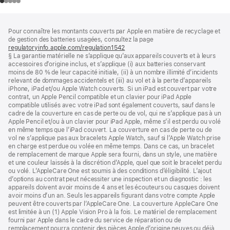
Pied
Notes
Pour connaître les montants couverts par Apple en matière de recyclage et
de
de
de gestion des batteries usagées, consultez la page
bas
page
regulatoryinfo.apple.com/regulation1542
(s’ouvre
de
§ La garantie matérielle ne s’applique qu’aux appareils couverts et à leurs
dans
page
accessoires d’origine inclus, et s’applique (i) aux batteries conservant
une
moins de 80 % de leur capacité initiale, (ii) à un nombre illimité d’incidents
nouvelle
relevant de dommages accidentels et (iii) au vol et à la perte d’appareils
fenêtre)
iPhone, iPad et/ou Apple Watch couverts. Si un iPad est couvert par votre
contrat, un Apple Pencil compatible et un clavier pour iPad Apple
compatible utilisés avec votre iPad sont également couverts, sauf dans le
cadre de la couverture en cas de perte ou de vol, qui ne s’applique pas à un
Apple Pencil et/ou à un clavier pour iPad Apple, même s’il est perdu ou volé
en même temps que l’iPad couvert. La couverture en cas de perte ou de
vol ne s’applique pas aux bracelets Apple Watch, sauf si l’Apple Watch prise
en charge est perdue ou volée en même temps. Dans ce cas, un bracelet
de remplacement de marque Apple sera fourni, dans un style, une matière
et une couleur laissés à la discrétion d’Apple, quel que soit le bracelet perdu
ou volé. L’AppleCare One est soumis à des conditions d’éligibilité. L’ajout
d’options au contrat peut nécessiter une inspection et un diagnostic : les
appareils doivent avoir moins de 4 ans et les écouteurs ou casques doivent
avoir moins d’un an. Seuls les appareils figurant dans votre compte Apple
peuvent être couverts par l’AppleCare One. La couverture AppleCare One
est limitée à un (1) Apple Vision Pro à la fois. Le matériel de remplacement
fourni par Apple dans le cadre du service de réparation ou de
remplacement pourra contenir des pièces Apple d’origine neuves ou déjà