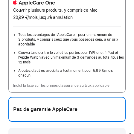
AppleCare One
Couvrir plusieurs produits, y compris ce Mac
20,99 €
/mois
par
jusqu’à annulation
mois
Tous les avantages de l’AppleCare+ pour un maximum de
3 produits, y compris ceux que vous possédez déjà, à un prix
abordable
Couverture contre le vol et les pertes pour l’iPhone, l’iPad et
l’Apple Watch avec un maximum de 3 demandes au total tous les
12 mois
Ajoutez d’autres produits à tout moment pour 5,99 €
/mois
par
chacun
mois
Inclut la taxe sur les primes d’assurance au taux applicable
Pas de garantie AppleCare