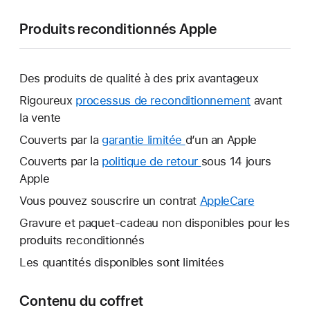
Produits reconditionnés Apple
Des produits de qualité à des prix avantageux
Rigoureux
processus de reconditionnement
avant
la vente
Couverts par la
garantie limitée
Une
d’un an Apple
nouvelle
Couverts par la
politique de retour
Une
sous 14 jours
fenêtre
Apple
nouvelle
s’ouvre.
fenêtre
Vous pouvez souscrire un contrat
AppleCare
Une
s’ouvre.
nouvelle
Gravure et paquet-cadeau non disponibles pour les
fenêtre
produits reconditionnés
s’ouvre.
Les quantités disponibles sont limitées
Contenu du coffret