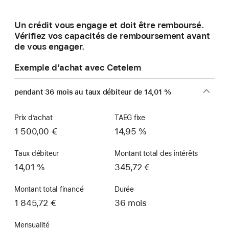
une
nouvelle
Un crédit vous engage et doit être remboursé.
fenêtre)
Vérifiez vos capacités de remboursement avant
de vous engager.
Exemple d’achat avec Cetelem
pendant 36 mois au taux débiteur de 14,01 %
Prix d’achat
TAEG fixe
1 500,00 €
14,95 %
Taux débiteur
Montant total des intérêts
14,01 %
345,72 €
Montant total financé
Durée
1 845,72 €
36 mois
Mensualité