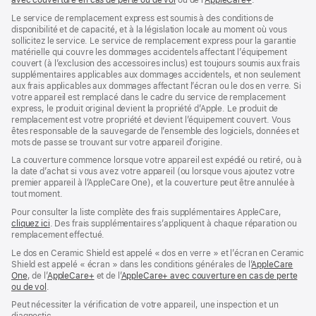
avec couverture en cas de perte ou de vol
(s’ouvre
ou de l’
AppleCare+
dans
(s’ouvre
.
dans
une
dans
Le service de remplacement express est soumis à des conditions de
une
nouvelle
une
disponibilité et de capacité, et à la législation locale au moment où vous
nouvelle
fenêtre)
nouvelle
sollicitez le service. Le service de remplacement express pour la garantie
fenêtre)
fenêtre)
matérielle qui couvre les dommages accidentels affectant l’équipement
couvert (à l’exclusion des accessoires inclus) est toujours soumis aux frais
supplémentaires applicables aux dommages accidentels, et non seulement
aux frais applicables aux dommages affectant l’écran ou le dos en verre. Si
votre appareil est remplacé dans le cadre du service de remplacement
express, le produit original devient la propriété d’Apple. Le produit de
remplacement est votre propriété et devient l’équipement couvert. Vous
êtes responsable de la sauvegarde de l’ensemble des logiciels, données et
mots de passe se trouvant sur votre appareil d’origine.
La couverture commence lorsque votre appareil est expédié ou retiré, ou à
la date d’achat si vous avez votre appareil (ou lorsque vous ajoutez votre
premier appareil à l’AppleCare One), et la couverture peut être annulée à
tout moment.
Pour consulter la liste complète des frais supplémentaires AppleCare,
cliquez ici
(s’ouvre
. Des frais supplémentaires s’appliquent à chaque réparation ou
remplacement effectué.
dans
une
Le dos en Ceramic Shield est appelé « dos en verre » et l’écran en Ceramic
nouvelle
Shield est appelé « écran » dans les conditions générales de l’
AppleCare
fenêtre)
One
(s’ouvre
, de l’
AppleCare+
(s’ouvre
et de l’
AppleCare+ avec couverture en cas de perte
ou de vol
dans
(s’ouvre
.
dans
une
dans
une
Peut nécessiter la vérification de votre appareil, une inspection et un
nouvelle
une
nouvelle