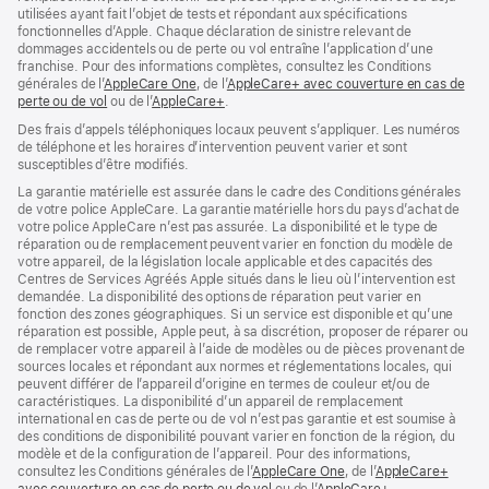
utilisées ayant fait l’objet de tests et répondant aux spécifications
fonctionnelles d’Apple. Chaque déclaration de sinistre relevant de
dommages accidentels ou de perte ou vol entraîne l’application d’une
franchise. Pour des informations complètes, consultez les Conditions
générales de l’
AppleCare One
(s’ouvre
, de l’
AppleCare+ avec couverture en cas de
perte ou de vol
(s’ouvre
ou de l’
AppleCare+
dans
(s’ouvre
.
dans
une
dans
Des frais d’appels téléphoniques locaux peuvent s’appliquer. Les numéros
une
nouvelle
une
de téléphone et les horaires d’intervention peuvent varier et sont
nouvelle
fenêtre)
nouvelle
susceptibles d’être modifiés.
fenêtre)
fenêtre)
La garantie matérielle est assurée dans le cadre des Conditions générales
de votre police AppleCare. La garantie matérielle hors du pays d’achat de
votre police AppleCare n’est pas assurée. La disponibilité et le type de
réparation ou de remplacement peuvent varier en fonction du modèle de
votre appareil, de la législation locale applicable et des capacités des
Centres de Services Agréés Apple situés dans le lieu où l’intervention est
demandée. La disponibilité des options de réparation peut varier en
fonction des zones géographiques. Si un service est disponible et qu’une
réparation est possible, Apple peut, à sa discrétion, proposer de réparer ou
de remplacer votre appareil à l’aide de modèles ou de pièces provenant de
sources locales et répondant aux normes et réglementations locales, qui
peuvent différer de l’appareil d’origine en termes de couleur et/ou de
caractéristiques. La disponibilité d’un appareil de remplacement
international en cas de perte ou de vol n’est pas garantie et est soumise à
des conditions de disponibilité pouvant varier en fonction de la région, du
modèle et de la configuration de l’appareil. Pour des informations,
consultez les Conditions générales de l’
AppleCare One
(s’ouvre
, de l’
AppleCare+