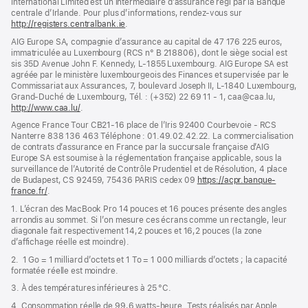
International Limited est un intermédiaire d’assurance régi par la Banque
centrale d’Irlande. Pour plus d’informations, rendez-vous sur
http://registers.centralbank.ie
(s’ouvre
.
dans
AIG Europe SA, compagnie d’assurance au capital de 47 176 225 euros,
une
immatriculée au Luxembourg (RCS n° B 218806), dont le siège social est
nouvelle
sis 35D Avenue John F. Kennedy, L-1855 Luxembourg. AIG Europe SA est
fenêtre)
agréée par le ministère luxembourgeois des Finances et supervisée par le
Commissariat aux Assurances, 7, boulevard Joseph II, L-1840 Luxembourg,
Grand-Duché de Luxembourg, Tél. : (+352) 22 69 11 - 1, caa@caa.lu,
http://www.caa.lu/
(s’ouvre
.
dans
Agence France Tour CB21-16 place de l’Iris 92400 Courbevoie - RCS
une
Nanterre 838 136 463 Téléphone : 01.49.02.42.22. La commercialisation
nouvelle
de contrats d’assurance en France par la succursale française d’AIG
fenêtre)
Europe SA est soumise à la réglementation française applicable, sous la
surveillance de l’Autorité de Contrôle Prudentiel et de Résolution, 4 place
de Budapest, CS 92459, 75436 PARIS cedex 09
https://acpr.banque-
france.fr/
(s’ouvre
.
dans
1. L’écran des MacBook Pro 14 pouces et 16 pouces présente des angles
une
arrondis au sommet. Si l’on mesure ces écrans comme un rectangle, leur
nouvelle
diagonale fait respectivement 14,2 pouces et 16,2 pouces (la zone
fenêtre)
d’affichage réelle est moindre).
2. 1 Go = 1 milliard d’octets et 1 To = 1 000 milliards d’octets ; la capacité
formatée réelle est moindre.
3. À des températures inférieures à 25 °C.
4. Consommation réelle de 99,6 watts‑heure. Tests réalisés par Apple