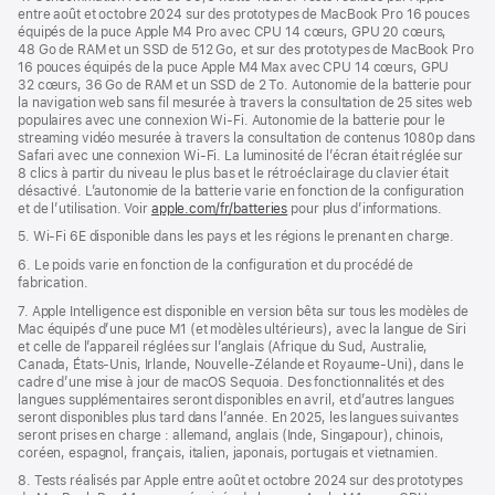
entre août et octobre 2024 sur des prototypes de MacBook Pro 16 pouces
équipés de la puce Apple M4 Pro avec CPU 14 cœurs, GPU 20 cœurs,
48 Go de RAM et un SSD de 512 Go, et sur des prototypes de MacBook Pro
16 pouces équipés de la puce Apple M4 Max avec CPU 14 cœurs, GPU
32 cœurs, 36 Go de RAM et un SSD de 2 To. Autonomie de la batterie pour
la navigation web sans fil mesurée à travers la consultation de 25 sites web
populaires avec une connexion Wi-Fi. Autonomie de la batterie pour le
streaming vidéo mesurée à travers la consultation de contenus 1080p dans
Safari avec une connexion Wi-Fi. La luminosité de l’écran était réglée sur
8 clics à partir du niveau le plus bas et le rétroéclairage du clavier était
désactivé. L’autonomie de la batterie varie en fonction de la configuration
et de l’utilisation. Voir
apple.com/fr/batteries
pour plus d’informations.
5. Wi-Fi 6E disponible dans les pays et les régions le prenant en charge.
6. Le poids varie en fonction de la configuration et du procédé de
fabrication.
7. Apple Intelligence est disponible en version bêta sur tous les modèles de
Mac équipés d’une puce M1 (et modèles ultérieurs), avec la langue de Siri
et celle de l’appareil réglées sur l’anglais (Afrique du Sud, Australie,
Canada, États-Unis, Irlande, Nouvelle-Zélande et Royaume-Uni), dans le
cadre d’une mise à jour de macOS Sequoia. Des fonctionnalités et des
langues supplémentaires seront disponibles en avril, et d’autres langues
seront disponibles plus tard dans l’année. En 2025, les langues suivantes
seront prises en charge : allemand, anglais (Inde, Singapour), chinois,
coréen, espagnol, français, italien, japonais, portugais et vietnamien.
8. Tests réalisés par Apple entre août et octobre 2024 sur des prototypes