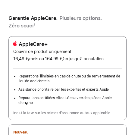
Garantie AppleCare.
Plusieurs options.
Zéro souci
§
AppleCare+
Couvrir ce produit uniquement
16,49 €
/mois
par
ou 164,99 €
/an
par
jusqu’à annulation
mois
an
Réparations illimitées en cas de chute ou de renversement de
liquide accidentels
Assistance prioritaire par les expertes et experts Apple
Réparations certifiées effectuées avec des pièces Apple
d’origine
Inclut la taxe sur les primes d’assurance au taux applicable
Nouveau