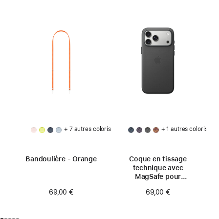
+ 7 autres coloris
+ 1 autres coloris
Bandoulière - Orange
Coque en tissage
technique avec
MagSafe pour
iPhone 17 Pro Max -
69,00 €
69,00 €
Noir