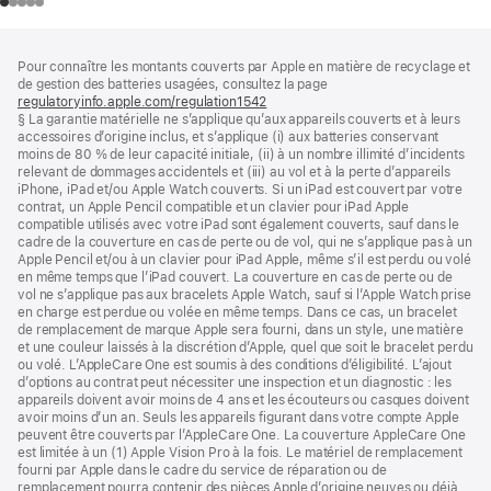
Pied
Notes
Pour connaître les montants couverts par Apple en matière de recyclage et
de
de
de gestion des batteries usagées, consultez la page
bas
page
regulatoryinfo.apple.com/regulation1542
(s’ouvre
de
§ La garantie matérielle ne s’applique qu’aux appareils couverts et à leurs
dans
page
accessoires d’origine inclus, et s’applique (i) aux batteries conservant
une
moins de 80 % de leur capacité initiale, (ii) à un nombre illimité d’incidents
nouvelle
relevant de dommages accidentels et (iii) au vol et à la perte d’appareils
fenêtre)
iPhone, iPad et/ou Apple Watch couverts. Si un iPad est couvert par votre
contrat, un Apple Pencil compatible et un clavier pour iPad Apple
compatible utilisés avec votre iPad sont également couverts, sauf dans le
cadre de la couverture en cas de perte ou de vol, qui ne s’applique pas à un
Apple Pencil et/ou à un clavier pour iPad Apple, même s’il est perdu ou volé
en même temps que l’iPad couvert. La couverture en cas de perte ou de
vol ne s’applique pas aux bracelets Apple Watch, sauf si l’Apple Watch prise
en charge est perdue ou volée en même temps. Dans ce cas, un bracelet
de remplacement de marque Apple sera fourni, dans un style, une matière
et une couleur laissés à la discrétion d’Apple, quel que soit le bracelet perdu
ou volé. L’AppleCare One est soumis à des conditions d’éligibilité. L’ajout
d’options au contrat peut nécessiter une inspection et un diagnostic : les
appareils doivent avoir moins de 4 ans et les écouteurs ou casques doivent
avoir moins d’un an. Seuls les appareils figurant dans votre compte Apple
peuvent être couverts par l’AppleCare One. La couverture AppleCare One
est limitée à un (1) Apple Vision Pro à la fois. Le matériel de remplacement
fourni par Apple dans le cadre du service de réparation ou de
remplacement pourra contenir des pièces Apple d’origine neuves ou déjà