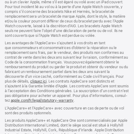
ou à un clavier Apple, même s’il est égaré ou volé avec un iPad couvert.
Pour tout incident lié au vol ou à la perte d’une Apple Watch couverte, y
compris s’il concerne des bracelets Nike et Hermès, le bracelet de
remplacement sera un bracelet de marque Apple, dont le style, la matière
et/ou la couleur pourront différer de ceux du bracelet perdu avec l’Apple
Watch couverte, laissé à la discrétion d’AIG. Les bracelets Apple Watch
seuls ne peuvent faire l’objet d’une déclaration de perte ou de vol. Ils ne
sont couverts que si l’Apple Watch est perdue ou volée.
Les avan­tages de l’AppleCare+ s’ajoutent à vos droits en tant
que consommateurs et consommatrices d’obtenir la réparation ou le
rempla­cement sans frais, par le vendeur, des pro­duits non conformes au
contrat de vente dans les deux ans suivant leur livraison, conformément au
Code de la consom­mation français. Vous pouvez égale­ment obtenir le
rembour­sement du produit ou garder le produit et obtenir du vendeur ou du
fabricant un rembour­sement partiel dans les deux ans suivant la
découverte d’un vice caché, conformément au Code civil français. Pour
plus de détails,
cliquez ici
(s’ouvre
. Les contrats AppleCare sont distincts et
s’ajoutent à la Garantie limitée d’Apple. Les contrats AppleCare sont soumis
dans
à l’acceptation des Conditions générales. La souscription d’un contrat n’est
une
pas obligatoire pour acheter un appa­reil. Pour plus d’infor­mations, consul­
nouvelle
tez
apple.com/fr/legal/statutory-warranty
fenêtre)
(s’ouvre
.
dans
L’AppleCare+ et l’AppleCare+ avec couver­ture en cas de perte ou de vol
une
sont des pro­duits optionnels.
nouvelle
fenêtre)
Les produits AppleCare+ et AppleCare One sont commercialisés par Apple
Distribution International Limited, dont le siège social est situé à Hollyhill
Industrial Estate, Hollyhill, Cork, République d’Irlande. Apple Distribution