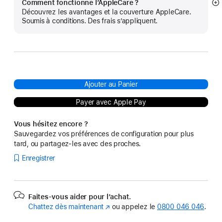
Comment fonctionne l’AppleCare ?
Af
Découvrez les avantages et la couverture AppleCare.
pl
Soumis à conditions. Des frais s’appliquent.
Ajouter au Panier
Payer avec Apple Pay
Vous hésitez encore ?
Sauvegardez vos préférences de configuration pour plus
tard, ou partagez-les avec des proches.
Enregistrer
Faites-vous aider pour l’achat.
Chattez dès maintenant
(s’ouvre
ou appelez le
0800 046 046
.
dans