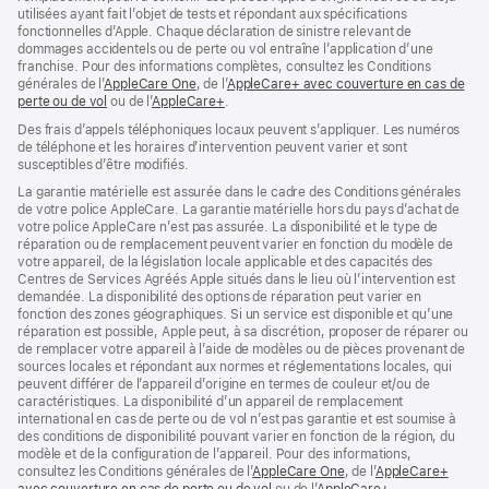
utilisées ayant fait l’objet de tests et répondant aux spécifications
fonctionnelles d’Apple. Chaque déclaration de sinistre relevant de
dommages accidentels ou de perte ou vol entraîne l’application d’une
franchise. Pour des informations complètes, consultez les Conditions
générales de l’
AppleCare One
(s’ouvre
, de l’
AppleCare+ avec couverture en cas de
perte ou de vol
(s’ouvre
ou de l’
AppleCare+
dans
(s’ouvre
.
dans
une
dans
Des frais d’appels téléphoniques locaux peuvent s’appliquer. Les numéros
une
nouvelle
une
de téléphone et les horaires d’intervention peuvent varier et sont
nouvelle
fenêtre)
nouvelle
susceptibles d’être modifiés.
fenêtre)
fenêtre)
La garantie matérielle est assurée dans le cadre des Conditions générales
de votre police AppleCare. La garantie matérielle hors du pays d’achat de
votre police AppleCare n’est pas assurée. La disponibilité et le type de
réparation ou de remplacement peuvent varier en fonction du modèle de
votre appareil, de la législation locale applicable et des capacités des
Centres de Services Agréés Apple situés dans le lieu où l’intervention est
demandée. La disponibilité des options de réparation peut varier en
fonction des zones géographiques. Si un service est disponible et qu’une
réparation est possible, Apple peut, à sa discrétion, proposer de réparer ou
de remplacer votre appareil à l’aide de modèles ou de pièces provenant de
sources locales et répondant aux normes et réglementations locales, qui
peuvent différer de l’appareil d’origine en termes de couleur et/ou de
caractéristiques. La disponibilité d’un appareil de remplacement
international en cas de perte ou de vol n’est pas garantie et est soumise à
des conditions de disponibilité pouvant varier en fonction de la région, du
modèle et de la configuration de l’appareil. Pour des informations,
consultez les Conditions générales de l’
AppleCare One
(s’ouvre
, de l’
AppleCare+