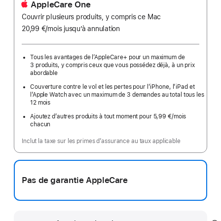
AppleCare One
Couvrir plusieurs produits, y compris ce Mac
20,99 €
/mois
par
jusqu’à annulation
mois
Tous les avantages de l’AppleCare+ pour un maximum de
3 produits, y compris ceux que vous possédez déjà, à un prix
abordable
Couverture contre le vol et les pertes pour l’iPhone, l’iPad et
l’Apple Watch avec un maximum de 3 demandes au total tous les
12 mois
Ajoutez d’autres produits à tout moment pour 5,99 €
/mois
par
chacun
mois
Inclut la taxe sur les primes d’assurance au taux applicable
Pas de garantie AppleCare