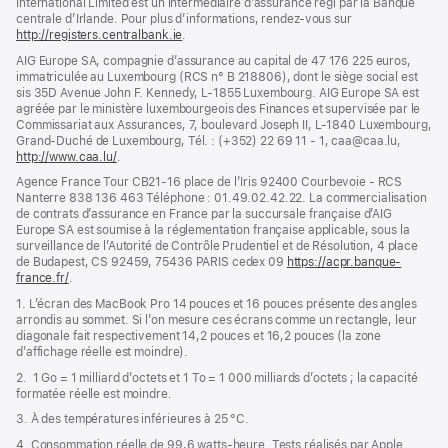
International Limited est un intermédiaire d’assurance régi par la Banque
centrale d’Irlande. Pour plus d’informations, rendez-vous sur
http://registers.centralbank.ie
(s’ouvre
.
dans
AIG Europe SA, compagnie d’assurance au capital de 47 176 225 euros,
une
immatriculée au Luxembourg (RCS n° B 218806), dont le siège social est
nouvelle
sis 35D Avenue John F. Kennedy, L-1855 Luxembourg. AIG Europe SA est
fenêtre)
agréée par le ministère luxembourgeois des Finances et supervisée par le
Commissariat aux Assurances, 7, boulevard Joseph II, L-1840 Luxembourg,
Grand-Duché de Luxembourg, Tél. : (+352) 22 69 11 - 1, caa@caa.lu,
http://www.caa.lu/
(s’ouvre
.
dans
Agence France Tour CB21-16 place de l’Iris 92400 Courbevoie - RCS
une
Nanterre 838 136 463 Téléphone : 01.49.02.42.22. La commercialisation
nouvelle
de contrats d’assurance en France par la succursale française d’AIG
fenêtre)
Europe SA est soumise à la réglementation française applicable, sous la
surveillance de l’Autorité de Contrôle Prudentiel et de Résolution, 4 place
de Budapest, CS 92459, 75436 PARIS cedex 09
https://acpr.banque-
france.fr/
(s’ouvre
.
dans
1. L’écran des MacBook Pro 14 pouces et 16 pouces présente des angles
une
arrondis au sommet. Si l’on mesure ces écrans comme un rectangle, leur
nouvelle
diagonale fait respectivement 14,2 pouces et 16,2 pouces (la zone
fenêtre)
d’affichage réelle est moindre).
2. 1 Go = 1 milliard d’octets et 1 To = 1 000 milliards d’octets ; la capacité
formatée réelle est moindre.
3. À des températures inférieures à 25 °C.
4. Consommation réelle de 99,6 watts‑heure. Tests réalisés par Apple