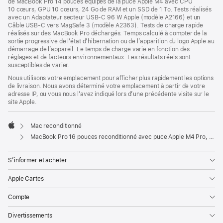
de MacBook Pro 14 pouces équipés de la puce Apple M4 avec CPU
10 cœurs, GPU 10 cœurs, 24 Go de RAM et un SSD de 1 To. Tests réalisés
avec un Adaptateur secteur USB-C 96 W Apple (modèle A2166) et un
Câble USB-C vers MagSafe 3 (modèle A2363). Tests de charge rapide
réalisés sur des MacBook Pro déchargés. Temps calculé à compter de la
sortie progressive de l’état d’hibernation ou de l’apparition du logo Apple au
démarrage de l’appareil. Le temps de charge varie en fonction des
réglages et de facteurs environnementaux. Les résultats réels sont
susceptibles de varier.
Nous utilisons votre emplacement pour afficher plus rapidement les options
de livraison. Nous avons déterminé votre emplacement à partir de votre
adresse IP, ou vous nous l’avez indiqué lors d’une précédente visite sur le
site Apple.
Mac reconditionné
Apple
MacBook Pro 16 pouces reconditionné avec puce Apple M4 Pro, CPU 14 cœurs et GPU 20 cœurs - Noir sidéral
S’informer et acheter
Apple Cartes
Compte
Divertissements