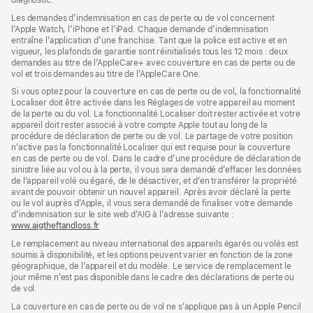
diagnostic.
fenêtre)
nouvelle
fenêtre)
fenêtre)
Les demandes d’indemnisation en cas de perte ou de vol concernent
l’Apple Watch, l’iPhone et l’iPad. Chaque demande d’indemnisation
entraîne l’application d’une franchise. Tant que la police est active et en
vigueur, les plafonds de garantie sont réinitialisés tous les 12 mois : deux
demandes au titre de l’AppleCare+ avec couverture en cas de perte ou de
vol et trois demandes au titre de l’AppleCare One.
Si vous optez pour la couverture en cas de perte ou de vol, la fonctionnalité
Localiser doit être activée dans les Réglages de votre appareil au moment
de la perte ou du vol. La fonctionnalité Localiser doit rester activée et votre
appareil doit rester associé à votre compte Apple tout au long de la
procédure de déclaration de perte ou de vol. Le partage de votre position
n’active pas la fonctionnalité Localiser qui est requise pour la couverture
en cas de perte ou de vol. Dans le cadre d’une procédure de déclaration de
sinistre liée au vol ou à la perte, il vous sera demandé d’effacer les données
de l’appareil volé ou égaré, de le désactiver, et d’en transférer la propriété
avant de pouvoir obtenir un nouvel appareil. Après avoir déclaré la perte
ou le vol auprès d’Apple, il vous sera demandé de finaliser votre demande
d’indemnisation sur le site web d’AIG à l’adresse suivante :
www.aigtheftandloss.fr
(s’ouvre
dans
Le remplacement au niveau international des appareils égarés ou volés est
une
soumis à disponibilité, et les options peuvent varier en fonction de la zone
nouvelle
géographique, de l’appareil et du modèle. Le service de remplacement le
fenêtre)
jour même n’est pas disponible dans le cadre des déclarations de perte ou
de vol.
La couverture en cas de perte ou de vol ne s’applique pas à un Apple Pencil