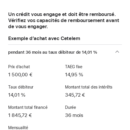
une
nouvelle
Un crédit vous engage et doit être remboursé.
fenêtre)
Vérifiez vos capacités de remboursement avant
de vous engager.
Exemple d’achat avec Cetelem
pendant 36 mois au taux débiteur de 14,01 %
Prix d’achat
TAEG fixe
1 500,00 €
14,95 %
Taux débiteur
Montant total des intérêts
14,01 %
345,72 €
Montant total financé
Durée
1 845,72 €
36 mois
Mensualité