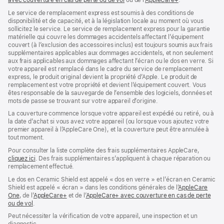
avec couverture en cas de perte ou de vol
(s’ouvre
ou de l’
AppleCare+
dans
(s’ouvre
.
dans
une
dans
Le service de remplacement express est soumis à des conditions de
une
nouvelle
une
disponibilité et de capacité, et à la législation locale au moment où vous
nouvelle
fenêtre)
nouvelle
sollicitez le service. Le service de remplacement express pour la garantie
fenêtre)
fenêtre)
matérielle qui couvre les dommages accidentels affectant l’équipement
couvert (à l’exclusion des accessoires inclus) est toujours soumis aux frais
supplémentaires applicables aux dommages accidentels, et non seulement
aux frais applicables aux dommages affectant l’écran ou le dos en verre. Si
votre appareil est remplacé dans le cadre du service de remplacement
express, le produit original devient la propriété d’Apple. Le produit de
remplacement est votre propriété et devient l’équipement couvert. Vous
êtes responsable de la sauvegarde de l’ensemble des logiciels, données et
mots de passe se trouvant sur votre appareil d’origine.
La couverture commence lorsque votre appareil est expédié ou retiré, ou à
la date d’achat si vous avez votre appareil (ou lorsque vous ajoutez votre
premier appareil à l’AppleCare One), et la couverture peut être annulée à
tout moment.
Pour consulter la liste complète des frais supplémentaires AppleCare,
cliquez ici
(s’ouvre
. Des frais supplémentaires s’appliquent à chaque réparation ou
remplacement effectué.
dans
une
Le dos en Ceramic Shield est appelé « dos en verre » et l’écran en Ceramic
nouvelle
Shield est appelé « écran » dans les conditions générales de l’
AppleCare
fenêtre)
One
(s’ouvre
, de l’
AppleCare+
(s’ouvre
et de l’
AppleCare+ avec couverture en cas de perte
ou de vol
dans
(s’ouvre
.
dans
une
dans
une
Peut nécessiter la vérification de votre appareil, une inspection et un
nouvelle
une
nouvelle