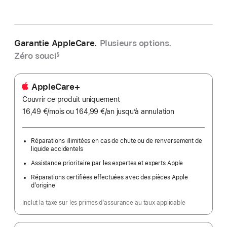
Garantie AppleCare.
Plusieurs options.
Zéro souci
§
AppleCare+
Couvrir ce produit uniquement
16,49 €
/mois
par
ou 164,99 €
/an
par
jusqu’à annulation
mois
an
Réparations illimitées en cas de chute ou de renversement de
liquide accidentels
Assistance prioritaire par les expertes et experts Apple
Réparations certifiées effectuées avec des pièces Apple
d’origine
Inclut la taxe sur les primes d’assurance au taux applicable