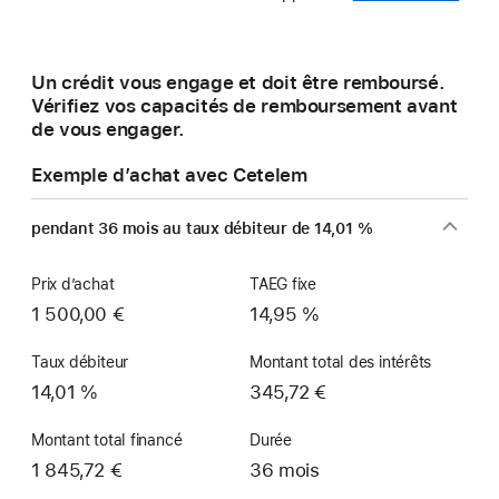
dans
une
nouvelle
Un crédit vous engage et doit être remboursé.
fenêtre)
Vérifiez vos capacités de remboursement avant
de vous engager.
Exemple d’achat avec Cetelem
pendant 36 mois au taux débiteur de 14,01 %
Prix d’achat
TAEG fixe
1 500,00 €
14,95 %
Taux débiteur
Montant total des intérêts
14,01 %
345,72 €
Montant total financé
Durée
1 845,72 €
36 mois