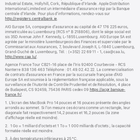
Industrial Estate, Hollyhill, Cork, République d’Irlande. Apple Distribution
International Limited est un intermédiaire d’assurance régi par la Banque
centrale d’Irlande. Pour plus d’informations, rendez-vous sur
http://registers.centralbank.ie
(s’ouvre
.
dans
AIG Europe SA, compagnie d’assurance au capital de 47 176 225 euros,
une
immatriculée au Luxembourg (RCS n° B 218806), dont le siège social est
nouvelle
sis 35D Avenue John F. Kennedy, L-1855 Luxembourg. AIG Europe SA est
fenêtre)
agréée par le ministère luxembourgeois des Finances et supervisée par le
Commissariat aux Assurances, 7, boulevard Joseph II, L-1840 Luxembourg,
Grand-Duché de Luxembourg, Tél. : (+352) 22 69 11 - 1, caa@caa.lu,
http://www.caa.lu/
(s’ouvre
.
dans
Agence France Tour CB21-16 place de l’Iris 92400 Courbevoie - RCS
une
Nanterre 838 136 463 Téléphone : 01.49.02.42.22. La commercialisation
nouvelle
de contrats d’assurance en France par la succursale française d’AIG
fenêtre)
Europe SA est soumise à la réglementation française applicable, sous la
surveillance de l’Autorité de Contrôle Prudentiel et de Résolution, 4 place
de Budapest, CS 92459, 75436 PARIS cedex 09
https://acpr.banque-
france.fr/
(s’ouvre
.
dans
1. L’écran des MacBook Pro 14 pouces et 16 pouces présente des angles
une
arrondis au sommet. Si l’on mesure ces écrans comme un rectangle, leur
nouvelle
diagonale fait respectivement 14,2 pouces et 16,2 pouces (la zone
fenêtre)
d’affichage réelle est moindre).
2. 1 Go = 1 milliard d’octets et 1 To = 1 000 milliards d’octets ; la capacité
formatée réelle est moindre.
3. À des températures inférieures à 25 °C.