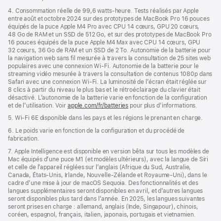
4. Consommation réelle de 99,6 watts‑heure. Tests réalisés par Apple
entre août et octobre 2024 sur des prototypes de MacBook Pro 16 pouces
équipés de la puce Apple M4 Pro avec CPU 14 cœurs, GPU 20 cœurs,
48 Go de RAM et un SSD de 512 Go, et sur des prototypes de MacBook Pro
16 pouces équipés de la puce Apple M4 Max avec CPU 14 cœurs, GPU
32 cœurs, 36 Go de RAM et un SSD de 2 To. Autonomie de la batterie pour
la navigation web sans fil mesurée à travers la consultation de 25 sites web
populaires avec une connexion Wi-Fi. Autonomie de la batterie pour le
streaming vidéo mesurée à travers la consultation de contenus 1080p dans
Safari avec une connexion Wi-Fi. La luminosité de l’écran était réglée sur
8 clics à partir du niveau le plus bas et le rétroéclairage du clavier était
désactivé. L’autonomie de la batterie varie en fonction de la configuration
et de l’utilisation. Voir
apple.com/fr/batteries
pour plus d’informations.
5. Wi-Fi 6E disponible dans les pays et les régions le prenant en charge.
6. Le poids varie en fonction de la configuration et du procédé de
fabrication.
7. Apple Intelligence est disponible en version bêta sur tous les modèles de
Mac équipés d’une puce M1 (et modèles ultérieurs), avec la langue de Siri
et celle de l’appareil réglées sur l’anglais (Afrique du Sud, Australie,
Canada, États-Unis, Irlande, Nouvelle-Zélande et Royaume-Uni), dans le
cadre d’une mise à jour de macOS Sequoia. Des fonctionnalités et des
langues supplémentaires seront disponibles en avril, et d’autres langues
seront disponibles plus tard dans l’année. En 2025, les langues suivantes
seront prises en charge : allemand, anglais (Inde, Singapour), chinois,
coréen, espagnol, français, italien, japonais, portugais et vietnamien.