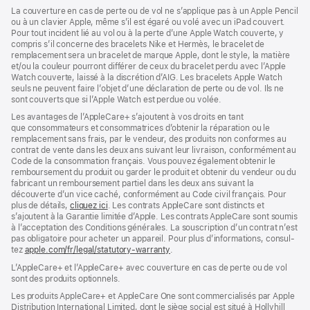
La couverture en cas de perte ou de vol ne s’applique pas à un Apple Pencil
ou à un clavier Apple, même s’il est égaré ou volé avec un iPad couvert.
Pour tout incident lié au vol ou à la perte d’une Apple Watch couverte, y
compris s’il concerne des bracelets Nike et Hermès, le bracelet de
remplacement sera un bracelet de marque Apple, dont le style, la matière
et/ou la couleur pourront différer de ceux du bracelet perdu avec l’Apple
Watch couverte, laissé à la discrétion d’AIG. Les bracelets Apple Watch
seuls ne peuvent faire l’objet d’une déclaration de perte ou de vol. Ils ne
sont couverts que si l’Apple Watch est perdue ou volée.
Les avan­tages de l’AppleCare+ s’ajoutent à vos droits en tant
que consommateurs et consommatrices d’obtenir la réparation ou le
rempla­cement sans frais, par le vendeur, des pro­duits non conformes au
contrat de vente dans les deux ans suivant leur livraison, conformément au
Code de la consom­mation français. Vous pouvez égale­ment obtenir le
rembour­sement du produit ou garder le produit et obtenir du vendeur ou du
fabricant un rembour­sement partiel dans les deux ans suivant la
découverte d’un vice caché, conformément au Code civil français. Pour
plus de détails,
cliquez ici
(s’ouvre
. Les contrats AppleCare sont distincts et
s’ajoutent à la Garantie limitée d’Apple. Les contrats AppleCare sont soumis
dans
à l’acceptation des Conditions générales. La souscription d’un contrat n’est
une
pas obligatoire pour acheter un appa­reil. Pour plus d’infor­mations, consul­
nouvelle
tez
apple.com/fr/legal/statutory-warranty
fenêtre)
(s’ouvre
.
dans
L’AppleCare+ et l’AppleCare+ avec couver­ture en cas de perte ou de vol
une
sont des pro­duits optionnels.
nouvelle
fenêtre)
Les produits AppleCare+ et AppleCare One sont commercialisés par Apple
Distribution International Limited, dont le siège social est situé à Hollyhill