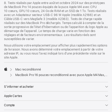
8. Tests réalisés par Apple entre août et octobre 2024 sur des prototypes
de MacBook Pro 14 pouces équipés de la puce Apple M4 avec CPU
10 cœurs, GPU 10 cœurs, 24 Go de RAM et un SSD de 1 To. Tests réalisés
avec un Adaptateur secteur USB-C 96 W Apple (modèle A2166) et un
Câble USB-C vers MagSafe 3 (modèle A2363). Tests de charge rapide
réalisés sur des MacBook Pro déchargés. Temps calculé à compter de la
sortie progressive de l’état d’hibernation ou de l’apparition du logo Apple au
démarrage de l’appareil. Le temps de charge varie en fonction des
réglages et de facteurs environnementaux. Les résultats réels sont
susceptibles de varier.
Nous utilisons votre emplacement pour afficher plus rapidement les options
de livraison. Nous avons déterminé votre emplacement à partir de votre
adresse IP, ou vous nous l’avez indiqué lors d’une précédente visite sur le
site Apple.
Mac reconditionné
Apple
MacBook Pro 16 pouces reconditionné avec puce Apple M4 Max, CPU 16 cœurs et GPU 40 cœurs - Noir sidéral
S’informer et acheter
Apple Cartes
Compte