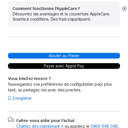
Comment fonctionne l’AppleCare ?
Af
Découvrez les avantages et la couverture AppleCare.
pl
Soumis à conditions. Des frais s’appliquent.
Ajouter au Panier
Payer avec Apple Pay
Vous hésitez encore ?
Sauvegardez vos préférences de configuration pour plus
tard, ou partagez-les avec des proches.
Enregistrer
Faites-vous aider pour l’achat.
Chattez dès maintenant
(s’ouvre
ou appelez le
0800 046 046
.