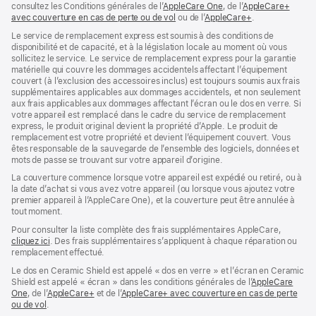
consultez les Conditions générales de l’
AppleCare One
(s’ouvre
, de l’
AppleCare+
avec couverture en cas de perte ou de vol
(s’ouvre
ou de l’
AppleCare+
dans
(s’ouvre
.
dans
une
dans
Le service de remplacement express est soumis à des conditions de
une
nouvelle
une
disponibilité et de capacité, et à la législation locale au moment où vous
nouvelle
fenêtre)
nouvelle
sollicitez le service. Le service de remplacement express pour la garantie
fenêtre)
fenêtre)
matérielle qui couvre les dommages accidentels affectant l’équipement
couvert (à l’exclusion des accessoires inclus) est toujours soumis aux frais
supplémentaires applicables aux dommages accidentels, et non seulement
aux frais applicables aux dommages affectant l’écran ou le dos en verre. Si
votre appareil est remplacé dans le cadre du service de remplacement
express, le produit original devient la propriété d’Apple. Le produit de
remplacement est votre propriété et devient l’équipement couvert. Vous
êtes responsable de la sauvegarde de l’ensemble des logiciels, données et
mots de passe se trouvant sur votre appareil d’origine.
La couverture commence lorsque votre appareil est expédié ou retiré, ou à
la date d’achat si vous avez votre appareil (ou lorsque vous ajoutez votre
premier appareil à l’AppleCare One), et la couverture peut être annulée à
tout moment.
Pour consulter la liste complète des frais supplémentaires AppleCare,
cliquez ici
(s’ouvre
. Des frais supplémentaires s’appliquent à chaque réparation ou
remplacement effectué.
dans
une
Le dos en Ceramic Shield est appelé « dos en verre » et l’écran en Ceramic
nouvelle
Shield est appelé « écran » dans les conditions générales de l’
AppleCare
fenêtre)
One
(s’ouvre
, de l’
AppleCare+
(s’ouvre
et de l’
AppleCare+ avec couverture en cas de perte
ou de vol
dans
(s’ouvre
.
dans
une
dans
une