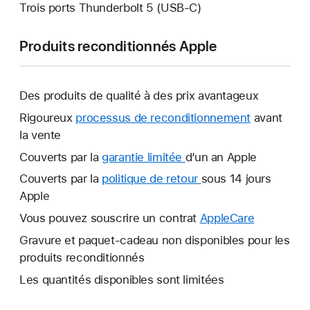
Trois ports Thunderbolt 5 (USB‑C)
Produits reconditionnés Apple
Des produits de qualité à des prix avantageux
Rigoureux
processus de reconditionnement
avant
la vente
Couverts par la
garantie limitée
Une
d’un an Apple
nouvelle
Couverts par la
politique de retour
Une
sous 14 jours
fenêtre
Apple
nouvelle
s’ouvre.
fenêtre
Vous pouvez souscrire un contrat
AppleCare
Une
s’ouvre.
nouvelle
Gravure et paquet-cadeau non disponibles pour les
fenêtre
produits reconditionnés
s’ouvre.
Les quantités disponibles sont limitées