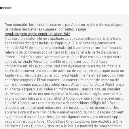
Pied
Notes
Pour connaître les montants couverts par Apple en matière de recyclage et
de
de
de gestion des batteries usagées, consultez la page
bas
page
regulatoryinfo.apple.com/regulation1542
(s’ouvre
de
§ La garantie matérielle ne s’applique qu’aux appareils couverts et à leurs
dans
page
accessoires d’origine inclus, et s’applique (i) aux batteries conservant
une
moins de 80 % de leur capacité initiale, (ii) à un nombre illimité d’incidents
nouvelle
relevant de dommages accidentels et (iii) au vol et à la perte d’appareils
fenêtre)
iPhone, iPad et/ou Apple Watch couverts. Si un iPad est couvert par votre
contrat, un Apple Pencil compatible et un clavier pour iPad Apple
compatible utilisés avec votre iPad sont également couverts, sauf dans le
cadre de la couverture en cas de perte ou de vol, qui ne s’applique pas à un
Apple Pencil et/ou à un clavier pour iPad Apple, même s’il est perdu ou volé
en même temps que l’iPad couvert. La couverture en cas de perte ou de
vol ne s’applique pas aux bracelets Apple Watch, sauf si l’Apple Watch prise
en charge est perdue ou volée en même temps. Dans ce cas, un bracelet
de remplacement de marque Apple sera fourni, dans un style, une matière
et une couleur laissés à la discrétion d’Apple, quel que soit le bracelet perdu
ou volé. L’AppleCare One est soumis à des conditions d’éligibilité. L’ajout
d’options au contrat peut nécessiter une inspection et un diagnostic : les
appareils doivent avoir moins de 4 ans et les écouteurs ou casques doivent
avoir moins d’un an. Seuls les appareils figurant dans votre compte Apple
peuvent être couverts par l’AppleCare One. La couverture AppleCare One
est limitée à un (1) Apple Vision Pro à la fois. Le matériel de remplacement