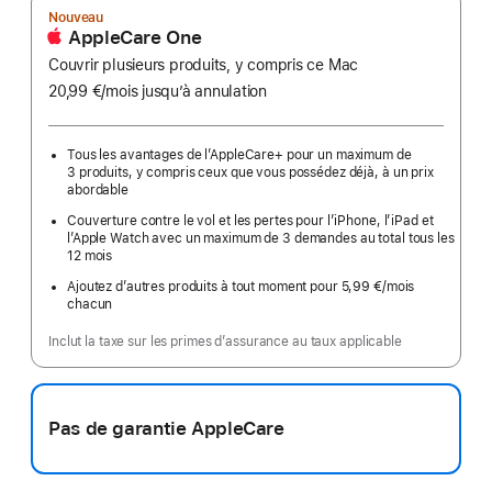
Nouveau
AppleCare One
Couvrir plusieurs produits, y compris ce Mac
20,99 €
/mois
par
jusqu’à annulation
mois
Tous les avantages de l’AppleCare+ pour un maximum de
3 produits, y compris ceux que vous possédez déjà, à un prix
abordable
Couverture contre le vol et les pertes pour l’iPhone, l’iPad et
l’Apple Watch avec un maximum de 3 demandes au total tous les
12 mois
Ajoutez d’autres produits à tout moment pour 5,99 €
/mois
par
chacun
mois
Inclut la taxe sur les primes d’assurance au taux applicable
Pas de garantie AppleCare