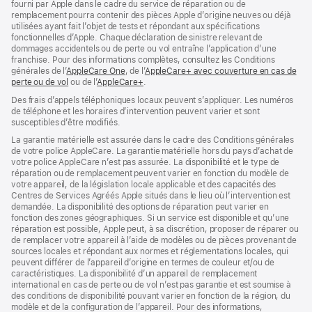
fourni par Apple dans le cadre du service de réparation ou de
remplacement pourra contenir des pièces Apple d’origine neuves ou déjà
utilisées ayant fait l’objet de tests et répondant aux spécifications
fonctionnelles d’Apple. Chaque déclaration de sinistre relevant de
dommages accidentels ou de perte ou vol entraîne l’application d’une
franchise. Pour des informations complètes, consultez les Conditions
générales de l’
AppleCare One
(s’ouvre
, de l’
AppleCare+ avec couverture en cas de
perte ou de vol
(s’ouvre
ou de l’
AppleCare+
dans
(s’ouvre
.
dans
une
dans
Des frais d’appels téléphoniques locaux peuvent s’appliquer. Les numéros
une
nouvelle
une
de téléphone et les horaires d’intervention peuvent varier et sont
nouvelle
fenêtre)
nouvelle
susceptibles d’être modifiés.
fenêtre)
fenêtre)
La garantie matérielle est assurée dans le cadre des Conditions générales
de votre police AppleCare. La garantie matérielle hors du pays d’achat de
votre police AppleCare n’est pas assurée. La disponibilité et le type de
réparation ou de remplacement peuvent varier en fonction du modèle de
votre appareil, de la législation locale applicable et des capacités des
Centres de Services Agréés Apple situés dans le lieu où l’intervention est
demandée. La disponibilité des options de réparation peut varier en
fonction des zones géographiques. Si un service est disponible et qu’une
réparation est possible, Apple peut, à sa discrétion, proposer de réparer ou
de remplacer votre appareil à l’aide de modèles ou de pièces provenant de
sources locales et répondant aux normes et réglementations locales, qui
peuvent différer de l’appareil d’origine en termes de couleur et/ou de
caractéristiques. La disponibilité d’un appareil de remplacement
international en cas de perte ou de vol n’est pas garantie et est soumise à
des conditions de disponibilité pouvant varier en fonction de la région, du
modèle et de la configuration de l’appareil. Pour des informations,