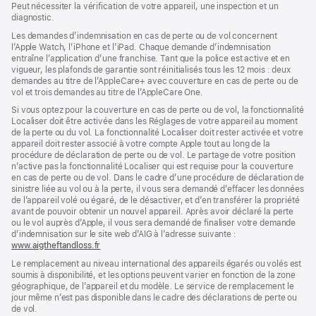
Peut nécessiter la vérification de votre appareil, une inspection et un
nouvelle
une
nouvelle
diagnostic.
fenêtre)
nouvelle
fenêtre)
fenêtre)
Les demandes d’indemnisation en cas de perte ou de vol concernent
l’Apple Watch, l’iPhone et l’iPad. Chaque demande d’indemnisation
entraîne l’application d’une franchise. Tant que la police est active et en
vigueur, les plafonds de garantie sont réinitialisés tous les 12 mois : deux
demandes au titre de l’AppleCare+ avec couverture en cas de perte ou de
vol et trois demandes au titre de l’AppleCare One.
Si vous optez pour la couverture en cas de perte ou de vol, la fonctionnalité
Localiser doit être activée dans les Réglages de votre appareil au moment
de la perte ou du vol. La fonctionnalité Localiser doit rester activée et votre
appareil doit rester associé à votre compte Apple tout au long de la
procédure de déclaration de perte ou de vol. Le partage de votre position
n’active pas la fonctionnalité Localiser qui est requise pour la couverture
en cas de perte ou de vol. Dans le cadre d’une procédure de déclaration de
sinistre liée au vol ou à la perte, il vous sera demandé d’effacer les données
de l’appareil volé ou égaré, de le désactiver, et d’en transférer la propriété
avant de pouvoir obtenir un nouvel appareil. Après avoir déclaré la perte
ou le vol auprès d’Apple, il vous sera demandé de finaliser votre demande
d’indemnisation sur le site web d’AIG à l’adresse suivante :
www.aigtheftandloss.fr
(s’ouvre
dans
Le remplacement au niveau international des appareils égarés ou volés est
une
soumis à disponibilité, et les options peuvent varier en fonction de la zone
nouvelle
géographique, de l’appareil et du modèle. Le service de remplacement le
fenêtre)
jour même n’est pas disponible dans le cadre des déclarations de perte ou
de vol.