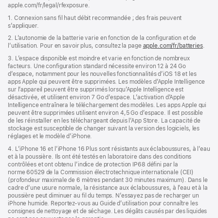
apple.com/fr/legal/rfexposure.
1. Connexion sans fil haut débit recommandée ; des frais peuvent
s’appliquer.
2. L’autonomie de la batterie varie en fonction de la configuration et de
l’utilisation. Pour en savoir plus, consultez la page
apple.com/fr/batteries
.
3. L’espace disponible est moindre et varie en fonction de nombreux
facteurs. Une configuration standard nécessite environ 12 à 24 Go
d’espace, notamment pour les nouvelles fonctionnalités d’iOS 18 et les
apps Apple qui peuvent être supprimées. Les modèles d’Apple Intelligence
sur l’appareil peuvent être supprimés lorsqu’Apple Intelligence est
désactivée, et utilisent environ 7 Go d’espace. L’activation d’Apple
Intelligence entraînera le téléchargement des modèles. Les apps Apple qui
peuvent être supprimées utilisent environ 4,5 Go d’espace. Il est possible
de les réinstaller en les téléchargeant depuis l’App Store. La capacité de
stockage est susceptible de changer suivant la version des logiciels, les
réglages et le modèle d’iPhone.
4. L’iPhone 16 et l’iPhone 16 Plus sont résistants aux éclaboussures, à l’eau
et à la poussière. Ils ont été testés en laboratoire dans des conditions
contrôlées et ont obtenu l’indice de protection IP68 défini par la
norme 60529 de la Commission électrotechnique internationale (CEI)
(profondeur maximale de 6 mètres pendant 30 minutes maximum). Dans le
cadre d’une usure normale, la résistance aux éclaboussures, à l’eau et à la
poussière peut diminuer au fil du temps. N’essayez pas de recharger un
iPhone humide. Reportez‑vous au Guide d’utilisation pour connaître les
consignes de nettoyage et de séchage. Les dégâts causés par des liquides