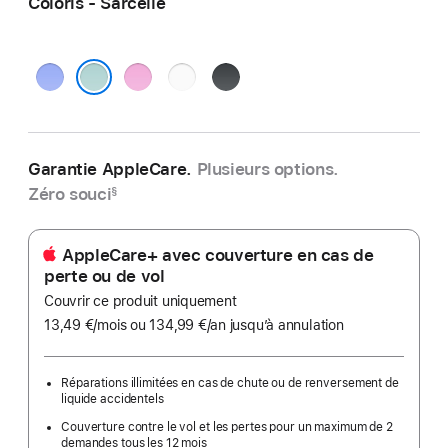
Coloris - Sarcelle
Outremer
Rose
Blanc
Noir
Sarcelle
Garantie AppleCare.
Plusieurs options.
Zéro souci
§
AppleCare+ avec couverture en cas de
perte ou de vol
Couvrir ce produit uniquement
13,49 €
/mois
par
ou 134,99 €
/an
par
jusqu’à annulation
mois
an
Réparations illimitées en cas de chute ou de renversement de
liquide accidentels
Couverture contre le vol et les pertes pour un maximum de 2
demandes tous les 12 mois