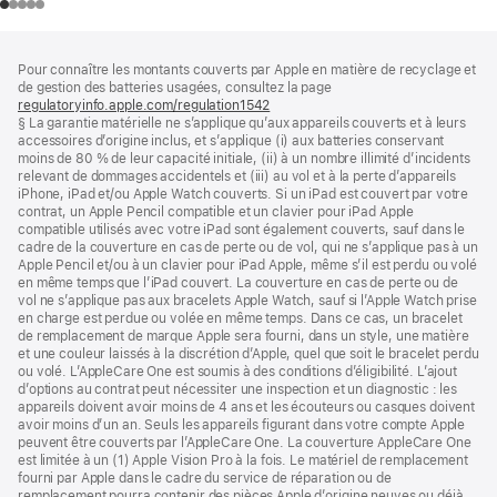
Pied
Notes
Pour connaître les montants couverts par Apple en matière de recyclage et
de
de
de gestion des batteries usagées, consultez la page
bas
page
regulatoryinfo.apple.com/regulation1542
(s’ouvre
de
§ La garantie matérielle ne s’applique qu’aux appareils couverts et à leurs
dans
page
accessoires d’origine inclus, et s’applique (i) aux batteries conservant
une
moins de 80 % de leur capacité initiale, (ii) à un nombre illimité d’incidents
nouvelle
relevant de dommages accidentels et (iii) au vol et à la perte d’appareils
fenêtre)
iPhone, iPad et/ou Apple Watch couverts. Si un iPad est couvert par votre
contrat, un Apple Pencil compatible et un clavier pour iPad Apple
compatible utilisés avec votre iPad sont également couverts, sauf dans le
cadre de la couverture en cas de perte ou de vol, qui ne s’applique pas à un
Apple Pencil et/ou à un clavier pour iPad Apple, même s’il est perdu ou volé
en même temps que l’iPad couvert. La couverture en cas de perte ou de
vol ne s’applique pas aux bracelets Apple Watch, sauf si l’Apple Watch prise
en charge est perdue ou volée en même temps. Dans ce cas, un bracelet
de remplacement de marque Apple sera fourni, dans un style, une matière
et une couleur laissés à la discrétion d’Apple, quel que soit le bracelet perdu
ou volé. L’AppleCare One est soumis à des conditions d’éligibilité. L’ajout
d’options au contrat peut nécessiter une inspection et un diagnostic : les
appareils doivent avoir moins de 4 ans et les écouteurs ou casques doivent
avoir moins d’un an. Seuls les appareils figurant dans votre compte Apple
peuvent être couverts par l’AppleCare One. La couverture AppleCare One
est limitée à un (1) Apple Vision Pro à la fois. Le matériel de remplacement
fourni par Apple dans le cadre du service de réparation ou de
remplacement pourra contenir des pièces Apple d’origine neuves ou déjà