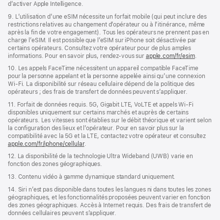
d’activer Apple Intelligence.
9. L’utilisation d’une eSIM nécessite un forfait mobile (qui peut inclure des
restrictions relatives au changement d’opérateur ou à l’itinérance, même
après la fin de votre engagement). Tous les opérateurs ne prennent pas en
charge l’eSIM. Il est possible que l’eSIM sur iPhone soit désactivée par
certains opérateurs. Consultez votre opérateur pour de plus amples
informations. Pour en savoir plus, rendez-vous sur
apple.com/fr/esim
.
10. Les appels FaceTime nécessitent un appareil compatible FaceTime
pour la personne appelant et la personne appelée ainsi qu’une connexion
Wi-Fi. La disponibilité sur réseau cellulaire dépend de la politique des
opérateurs ; des frais de transfert de données peuvent s’appliquer.
11. Forfait de données requis. 5G, Gigabit LTE, VoLTE et appels Wi‑Fi
disponibles uniquement sur certains marchés et auprès de certains
opérateurs. Les vitesses sont établies sur le débit théorique et varient selon
la configuration des lieux et l’opérateur. Pour en savoir plus sur la
compatibilité avec la 5G et la LTE, contactez votre opérateur et consultez
apple.com/fr/iphone/cellular
.
12. La disponibilité de la technologie Ultra Wideband (UWB) varie en
fonction des zones géographiques.
13. Contenu vidéo à gamme dynamique standard uniquement.
14. Siri n’est pas disponible dans toutes les langues ni dans toutes les zones
géographiques, et les fonctionnalités proposées peuvent varier en fonction
des zones géographiques. Accès à Internet requis. Des frais de transfert de
données cellulaires peuvent s’appliquer.