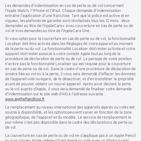
fenêtre)
Les demandes d’indemnisation en cas de perte ou de vol concernent
l’Apple Watch, l’iPhone et l’iPad. Chaque demande d’indemnisation
entraîne l’application d’une franchise. Tant que la police est active et en
vigueur, les plafonds de garantie sont réinitialisés tous les 12 mois : deux
demandes au titre de l’AppleCare+ avec couverture en cas de perte ou de
vol et trois demandes au titre de l’AppleCare One.
Si vous optez pour la couverture en cas de perte ou de vol, la fonctionnalité
Localiser doit être activée dans les Réglages de votre appareil au moment
de la perte ou du vol. La fonctionnalité Localiser doit rester activée et votre
appareil doit rester associé à votre compte Apple tout au long de la
procédure de déclaration de perte ou de vol. Le partage de votre position
n’active pas la fonctionnalité Localiser qui est requise pour la couverture
en cas de perte ou de vol. Dans le cadre d’une procédure de déclaration de
sinistre liée au vol ou à la perte, il vous sera demandé d’effacer les données
de l’appareil volé ou égaré, de le désactiver, et d’en transférer la propriété
avant de pouvoir obtenir un nouvel appareil. Après avoir déclaré la perte
ou le vol auprès d’Apple, il vous sera demandé de finaliser votre demande
d’indemnisation sur le site web d’AIG à l’adresse suivante :
www.aigtheftandloss.fr
(s’ouvre
dans
Le remplacement au niveau international des appareils égarés ou volés est
une
soumis à disponibilité, et les options peuvent varier en fonction de la zone
nouvelle
géographique, de l’appareil et du modèle. Le service de remplacement le
fenêtre)
jour même n’est pas disponible dans le cadre des déclarations de perte ou
de vol.
La couverture en cas de perte ou de vol ne s’applique pas à un Apple Pencil
ou à un clavier Apple, même s’il est égaré ou volé avec un iPad couvert.