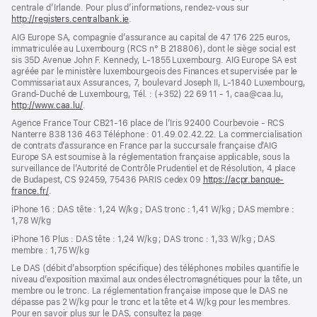
centrale d’Irlande. Pour plus d’informations, rendez-vous sur
http://registers.centralbank.ie
(s’ouvre
.
dans
AIG Europe SA, compagnie d’assurance au capital de 47 176 225 euros,
une
immatriculée au Luxembourg (RCS n° B 218806), dont le siège social est
nouvelle
sis 35D Avenue John F. Kennedy, L-1855 Luxembourg. AIG Europe SA est
fenêtre)
agréée par le ministère luxembourgeois des Finances et supervisée par le
Commissariat aux Assurances, 7, boulevard Joseph II, L-1840 Luxembourg,
Grand-Duché de Luxembourg, Tél. : (+352) 22 69 11 - 1, caa@caa.lu,
http://www.caa.lu/
(s’ouvre
.
dans
Agence France Tour CB21-16 place de l’Iris 92400 Courbevoie - RCS
une
Nanterre 838 136 463 Téléphone : 01.49.02.42.22. La commercialisation
nouvelle
de contrats d’assurance en France par la succursale française d’AIG
fenêtre)
Europe SA est soumise à la réglementation française applicable, sous la
surveillance de l’Autorité de Contrôle Prudentiel et de Résolution, 4 place
de Budapest, CS 92459, 75436 PARIS cedex 09
https://acpr.banque-
france.fr/
(s’ouvre
.
dans
iPhone 16 : DAS tête : 1,24 W/kg ; DAS tronc : 1,41 W/kg ; DAS membre :
une
1,78 W/kg
nouvelle
fenêtre)
iPhone 16 Plus : DAS tête : 1,24 W/kg ; DAS tronc : 1,33 W/kg ; DAS
membre : 1,75 W/kg
Le DAS (débit d’absorption spécifique) des téléphones mobiles quantifie le
niveau d’exposition maximal aux ondes électromagnétiques pour la tête, un
membre ou le tronc. La réglementation française impose que le DAS ne
dépasse pas 2 W/kg pour le tronc et la tête et 4 W/kg pour les membres.
Pour en savoir plus sur le DAS, consultez la page