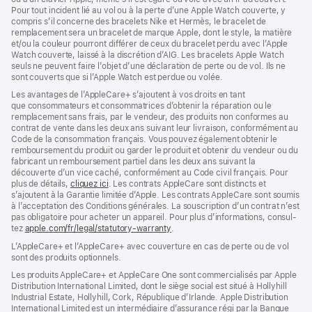
Pour tout incident lié au vol ou à la perte d’une Apple Watch couverte, y
compris s’il concerne des bracelets Nike et Hermès, le bracelet de
remplacement sera un bracelet de marque Apple, dont le style, la matière
et/ou la couleur pourront différer de ceux du bracelet perdu avec l’Apple
Watch couverte, laissé à la discrétion d’AIG. Les bracelets Apple Watch
seuls ne peuvent faire l’objet d’une déclaration de perte ou de vol. Ils ne
sont couverts que si l’Apple Watch est perdue ou volée.
Les avan­tages de l’AppleCare+ s’ajoutent à vos droits en tant
que consommateurs et consommatrices d’obtenir la réparation ou le
rempla­cement sans frais, par le vendeur, des pro­duits non conformes au
contrat de vente dans les deux ans suivant leur livraison, conformément au
Code de la consom­mation français. Vous pouvez égale­ment obtenir le
rembour­sement du produit ou garder le produit et obtenir du vendeur ou du
fabricant un rembour­sement partiel dans les deux ans suivant la
découverte d’un vice caché, conformément au Code civil français. Pour
plus de détails,
cliquez ici
(s’ouvre
. Les contrats AppleCare sont distincts et
s’ajoutent à la Garantie limitée d’Apple. Les contrats AppleCare sont soumis
dans
à l’acceptation des Conditions générales. La souscription d’un contrat n’est
une
pas obligatoire pour acheter un appa­reil. Pour plus d’infor­mations, consul­
nouvelle
tez
apple.com/fr/legal/statutory-warranty
fenêtre)
(s’ouvre
.
dans
L’AppleCare+ et l’AppleCare+ avec couver­ture en cas de perte ou de vol
une
sont des pro­duits optionnels.
nouvelle
fenêtre)
Les produits AppleCare+ et AppleCare One sont commercialisés par Apple
Distribution International Limited, dont le siège social est situé à Hollyhill
Industrial Estate, Hollyhill, Cork, République d’Irlande. Apple Distribution
International Limited est un intermédiaire d’assurance régi par la Banque