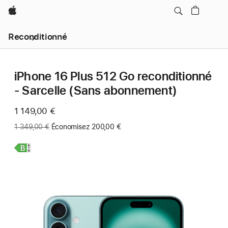
Apple
Reconditionné
iPhone 16 Plus 512 Go reconditionné
- Sarcelle (Sans abonnement)
Maintenant
1 149,00 €
Ancien
1 349,00 €
Économisez 200,00 €
prix
:
En
savoir
plus,