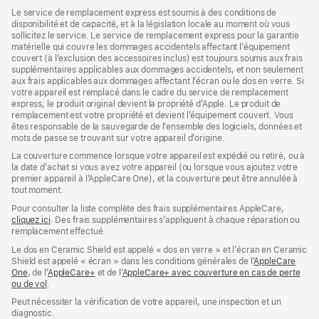
dans
une
dans
Le service de remplacement express est soumis à des conditions de
une
nouvelle
une
disponibilité et de capacité, et à la législation locale au moment où vous
nouvelle
fenêtre)
nouvelle
sollicitez le service. Le service de remplacement express pour la garantie
fenêtre)
fenêtre)
matérielle qui couvre les dommages accidentels affectant l’équipement
couvert (à l’exclusion des accessoires inclus) est toujours soumis aux frais
supplémentaires applicables aux dommages accidentels, et non seulement
aux frais applicables aux dommages affectant l’écran ou le dos en verre. Si
votre appareil est remplacé dans le cadre du service de remplacement
express, le produit original devient la propriété d’Apple. Le produit de
remplacement est votre propriété et devient l’équipement couvert. Vous
êtes responsable de la sauvegarde de l’ensemble des logiciels, données et
mots de passe se trouvant sur votre appareil d’origine.
La couverture commence lorsque votre appareil est expédié ou retiré, ou à
la date d’achat si vous avez votre appareil (ou lorsque vous ajoutez votre
premier appareil à l’AppleCare One), et la couverture peut être annulée à
tout moment.
Pour consulter la liste complète des frais supplémentaires AppleCare,
cliquez ici
(s’ouvre
. Des frais supplémentaires s’appliquent à chaque réparation ou
remplacement effectué.
dans
une
Le dos en Ceramic Shield est appelé « dos en verre » et l’écran en Ceramic
nouvelle
Shield est appelé « écran » dans les conditions générales de l’
AppleCare
fenêtre)
One
(s’ouvre
, de l’
AppleCare+
(s’ouvre
et de l’
AppleCare+ avec couverture en cas de perte
ou de vol
dans
(s’ouvre
.
dans
une
dans
une
Peut nécessiter la vérification de votre appareil, une inspection et un
nouvelle
une
nouvelle
diagnostic.
fenêtre)
nouvelle
fenêtre)