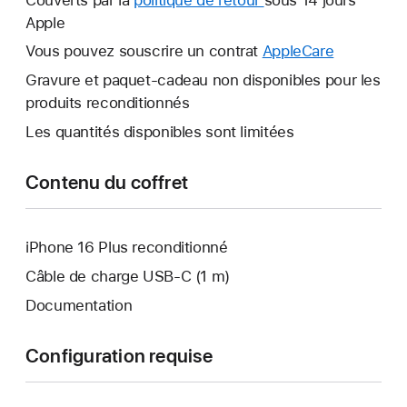
fenêtre
Apple
nouvelle
s’ouvre.
fenêtre
Vous pouvez souscrire un contrat
AppleCare
Une
s’ouvre.
nouvelle
Gravure et paquet-cadeau non disponibles pour les
fenêtre
produits reconditionnés
s’ouvre.
Les quantités disponibles sont limitées
Contenu du coffret
iPhone 16 Plus reconditionné
Câble de charge USB‑C (1 m)
Documentation
Configuration requise