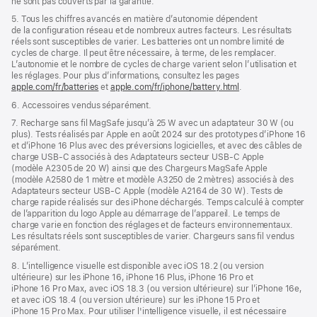
ne sont pas couverts par la garantie.
5. Tous les chiffres avancés en matière d’autonomie dépendent
de la configuration réseau et de nombreux autres facteurs. Les résultats
réels sont susceptibles de varier. Les batteries ont un nombre limité de
cycles de charge. Il peut être nécessaire, à terme, de les remplacer.
L’autonomie et le nombre de cycles de charge varient selon l’utilisation et
les réglages. Pour plus d’informations, consultez les pages
apple.com/fr/batteries
et
apple.com/fr/iphone/battery.html
.
6. Accessoires vendus séparément.
7. Recharge sans fil MagSafe jusqu’à 25 W avec un adaptateur 30 W (ou
plus). Tests réalisés par Apple en août 2024 sur des prototypes d’iPhone 16
et d’iPhone 16 Plus avec des préversions logicielles, et avec des câbles de
charge USB‑C associés à des Adaptateurs secteur USB‑C Apple
(modèle A2305 de 20 W) ainsi que des Chargeurs MagSafe Apple
(modèle A2580 de 1 mètre et modèle A3250 de 2 mètres) associés à des
Adaptateurs secteur USB‑C Apple (modèle A2164 de 30 W). Tests de
charge rapide réalisés sur des iPhone déchargés. Temps calculé à compter
de l’apparition du logo Apple au démarrage de l’appareil. Le temps de
charge varie en fonction des réglages et de facteurs environnementaux.
Les résultats réels sont susceptibles de varier. Chargeurs sans fil vendus
séparément.
8. L’intelligence visuelle est disponible avec iOS 18.2 (ou version
ultérieure) sur les iPhone 16, iPhone 16 Plus, iPhone 16 Pro et
iPhone 16 Pro Max, avec iOS 18.3 (ou version ultérieure) sur l’iPhone 16e,
et avec iOS 18.4 (ou version ultérieure) sur les iPhone 15 Pro et
iPhone 15 Pro Max. Pour utiliser l'intelligence visuelle, il est nécessaire