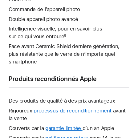
Commande de l’appareil photo
Double appareil photo avancé
Intelligence visuelle, pour en savoir plus
sur ce qui vous entoure
8
Face avant Ceramic Shield dernière génération,
plus résistante que le verre de n’importe quel
smartphone
Produits reconditionnés Apple
Des produits de qualité à des prix avantageux
Rigoureux
processus de reconditionnement
avant
la vente
Couverts par la
garantie limitée
Une
d’un an Apple
nouvelle
Couverts par la
politique de retour
Une
sous 14 jours