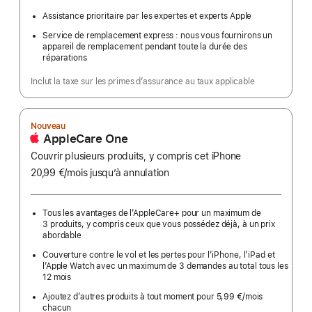
Assistance prioritaire par les expertes et experts Apple
Service de remplacement express : nous vous fournirons un
appareil de remplacement pendant toute la durée des
réparations
Inclut la taxe sur les primes d’assurance au taux applicable
Nouveau
AppleCare One
Couvrir plusieurs produits, y compris cet iPhone
20,99 €
/mois
par
jusqu’à annulation
mois
Tous les avantages de l’AppleCare+ pour un maximum de
3 produits, y compris ceux que vous possédez déjà, à un prix
abordable
Couverture contre le vol et les pertes pour l’iPhone, l’iPad et
l’Apple Watch avec un maximum de 3 demandes au total tous les
12 mois
Ajoutez d’autres produits à tout moment pour 5,99 €
/mois
par
chacun
mois