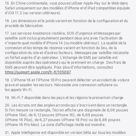
15. En Chine continentale, vous pouvez utiliser Apple Pay sur le Web dans
Safari uniquement sur des modèles d’iPhone et d’iPad compatibles équipés
d’iOS 11.2 (ou version ultérieure).
16. Les dimensions et le poids varient en fonction de la configuration et du
procédé de fabrication.
17. Les services Assistance routière, SOS d’urgence et Messages par
satellite sont inclus gratuitement pendant deux ans avec l’activation de
n’importe quel modèle d’iPhone 14 (ou modèle ultérieur). La qualité de la
connexion et les temps de réponse varient en fonction du lieu, de la
configuration du site et d’autres facteurs. Messages par satellite nécessite
un forfait auprès d’un opérateur. L’échange de SMS par satellite est
disponible auprès des opérateurs qui le prennent en charge. Des frais de
SMS peuvent être appliqués. Pour plus d’informations, consultez
https://support.apple.com/fr-fr/105097
.
18. L’iPhone 16 et l’iPhone 16 Pro peuvent détecter un accident de voiture
grave et appeler les secours. Nécessite une connexion cellulaire ou
les appels Wi‑Fi.
19. Wi-Fi 7 disponible dans les pays et les régions le prenant en charge.
20. Les écrans ont des angles arrondis qui s’inscrivent dans un rectangle.
Si l’on mesure ce rectangle, l’écran affiche une diagonale de 6,06 pouces
(iPhone 16e), de 6,12 pouces (iPhone 16), de 6,69 pouces
(iPhone 16 Plus), de 6,27 pouces (iPhone 16 Pro) ou de 6,86 pouces
(iPhone 16 Pro Max). La zone d’affichage réelle est moindre.
21. Apple Intelligence est disponible en version bêta sur tous les modèles