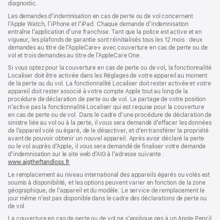
diagnostic.
fenêtre)
nouvelle
fenêtre)
fenêtre)
Les demandes d’indemnisation en cas de perte ou de vol concernent
l’Apple Watch, l’iPhone et l’iPad. Chaque demande d’indemnisation
entraîne l’application d’une franchise. Tant que la police est active et en
vigueur, les plafonds de garantie sont réinitialisés tous les 12 mois : deux
demandes au titre de l’AppleCare+ avec couverture en cas de perte ou de
vol et trois demandes au titre de l’AppleCare One.
Si vous optez pour la couverture en cas de perte ou de vol, la fonctionnalité
Localiser doit être activée dans les Réglages de votre appareil au moment
de la perte ou du vol. La fonctionnalité Localiser doit rester activée et votre
appareil doit rester associé à votre compte Apple tout au long de la
procédure de déclaration de perte ou de vol. Le partage de votre position
n’active pas la fonctionnalité Localiser qui est requise pour la couverture
en cas de perte ou de vol. Dans le cadre d’une procédure de déclaration de
sinistre liée au vol ou à la perte, il vous sera demandé d’effacer les données
de l’appareil volé ou égaré, de le désactiver, et d’en transférer la propriété
avant de pouvoir obtenir un nouvel appareil. Après avoir déclaré la perte
ou le vol auprès d’Apple, il vous sera demandé de finaliser votre demande
d’indemnisation sur le site web d’AIG à l’adresse suivante :
www.aigtheftandloss.fr
(s’ouvre
dans
Le remplacement au niveau international des appareils égarés ou volés est
une
soumis à disponibilité, et les options peuvent varier en fonction de la zone
nouvelle
géographique, de l’appareil et du modèle. Le service de remplacement le
fenêtre)
jour même n’est pas disponible dans le cadre des déclarations de perte ou
de vol.
La couverture en cas de perte ou de vol ne s’applique pas à un Apple Pencil