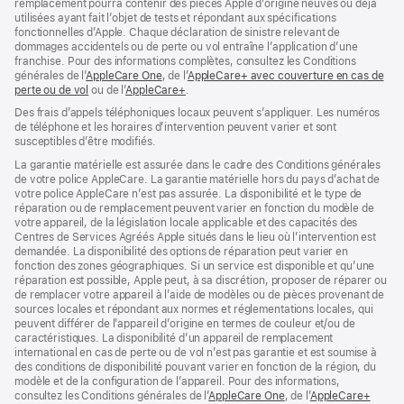
remplacement pourra contenir des pièces Apple d’origine neuves ou déjà
utilisées ayant fait l’objet de tests et répondant aux spécifications
fonctionnelles d’Apple. Chaque déclaration de sinistre relevant de
dommages accidentels ou de perte ou vol entraîne l’application d’une
franchise. Pour des informations complètes, consultez les Conditions
générales de l’
AppleCare One
(s’ouvre
, de l’
AppleCare+ avec couverture en cas de
perte ou de vol
(s’ouvre
ou de l’
AppleCare+
dans
(s’ouvre
.
dans
une
dans
Des frais d’appels téléphoniques locaux peuvent s’appliquer. Les numéros
une
nouvelle
une
de téléphone et les horaires d’intervention peuvent varier et sont
nouvelle
fenêtre)
nouvelle
susceptibles d’être modifiés.
fenêtre)
fenêtre)
La garantie matérielle est assurée dans le cadre des Conditions générales
de votre police AppleCare. La garantie matérielle hors du pays d’achat de
votre police AppleCare n’est pas assurée. La disponibilité et le type de
réparation ou de remplacement peuvent varier en fonction du modèle de
votre appareil, de la législation locale applicable et des capacités des
Centres de Services Agréés Apple situés dans le lieu où l’intervention est
demandée. La disponibilité des options de réparation peut varier en
fonction des zones géographiques. Si un service est disponible et qu’une
réparation est possible, Apple peut, à sa discrétion, proposer de réparer ou
de remplacer votre appareil à l’aide de modèles ou de pièces provenant de
sources locales et répondant aux normes et réglementations locales, qui
peuvent différer de l’appareil d’origine en termes de couleur et/ou de
caractéristiques. La disponibilité d’un appareil de remplacement
international en cas de perte ou de vol n’est pas garantie et est soumise à
des conditions de disponibilité pouvant varier en fonction de la région, du
modèle et de la configuration de l’appareil. Pour des informations,
consultez les Conditions générales de l’
AppleCare One
(s’ouvre
, de l’
AppleCare+