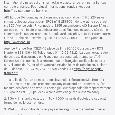
International Limited est un intermédiaire d’assurance régi par la Banque
centrale d’Irlande. Pour plus d’informations, rendez-vous sur
http://registers.centralbank.ie
(s’ouvre
.
dans
AIG Europe SA, compagnie d’assurance au capital de 47 176 225 euros,
une
immatriculée au Luxembourg (RCS n° B 218806), dont le siège social est
nouvelle
sis 35D Avenue John F. Kennedy, L-1855 Luxembourg. AIG Europe SA est
fenêtre)
agréée par le ministère luxembourgeois des Finances et supervisée par le
Commissariat aux Assurances, 7, boulevard Joseph II, L-1840 Luxembourg,
Grand-Duché de Luxembourg, Tél. : (+352) 22 69 11 - 1, caa@caa.lu,
http://www.caa.lu/
(s’ouvre
.
dans
Agence France Tour CB21-16 place de l’Iris 92400 Courbevoie - RCS
une
Nanterre 838 136 463 Téléphone : 01.49.02.42.22. La commercialisation
nouvelle
de contrats d’assurance en France par la succursale française d’AIG
fenêtre)
Europe SA est soumise à la réglementation française applicable, sous la
surveillance de l’Autorité de Contrôle Prudentiel et de Résolution, 4 place
de Budapest, CS 92459, 75436 PARIS cedex 09
https://acpr.banque-
france.fr/
(s’ouvre
.
dans
1. La taille de l’écran se mesure en diagonale. L’écran des MacBook Air
une
13 pouces et 15 pouces présente des angles arrondis au sommet. Si l’on
nouvelle
mesure ces écrans comme un rectangle, leur diagonale fait respectivement
fenêtre)
13,6 pouces et 15,3 pouces (la zone d’affichage réelle est moindre).
2. 1 Go = 1 milliard d’octets et 1 To = 1 000 milliards d’octets ; la capacité
formatée réelle est moindre.
3. Wi-Fi 6E disponible dans les pays et les régions le prenant en charge.