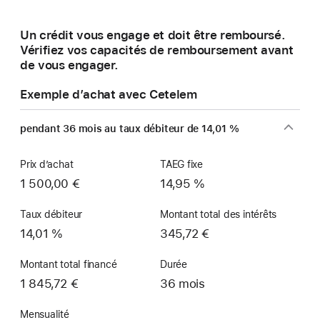
une
nouvelle
Un crédit vous engage et doit être remboursé.
fenêtre)
Vérifiez vos capacités de remboursement avant
de vous engager.
Exemple d’achat avec Cetelem
pendant 36 mois au taux débiteur de 14,01 %
Prix d’achat
TAEG fixe
1 500,00 €
14,95 %
Taux débiteur
Montant total des intérêts
14,01 %
345,72 €
Montant total financé
Durée
1 845,72 €
36 mois
Mensualité