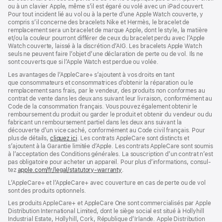
ou à un clavier Apple, même s’il est égaré ou volé avec un iPad couvert.
Pour tout incident lié au vol ou à la perte d’une Apple Watch couverte, y
compris s’il concerne des bracelets Nike et Hermès, le bracelet de
remplacement sera un bracelet de marque Apple, dont le style, la matière
et/ou la couleur pourront différer de ceux du bracelet perdu avec l’Apple
Watch couverte, laissé à la discrétion d’AIG. Les bracelets Apple Watch
seuls ne peuvent faire l’objet d’une déclaration de perte ou de vol. Ils ne
sont couverts que si l’Apple Watch est perdue ou volée.
Les avan­tages de l’AppleCare+ s’ajoutent à vos droits en tant
que consommateurs et consommatrices d’obtenir la réparation ou le
rempla­cement sans frais, par le vendeur, des pro­duits non conformes au
contrat de vente dans les deux ans suivant leur livraison, conformément au
Code de la consom­mation français. Vous pouvez égale­ment obtenir le
rembour­sement du produit ou garder le produit et obtenir du vendeur ou du
fabricant un rembour­sement partiel dans les deux ans suivant la
découverte d’un vice caché, conformément au Code civil français. Pour
plus de détails,
cliquez ici
(s’ouvre
. Les contrats AppleCare sont distincts et
s’ajoutent à la Garantie limitée d’Apple. Les contrats AppleCare sont soumis
dans
à l’acceptation des Conditions générales. La souscription d’un contrat n’est
une
pas obligatoire pour acheter un appa­reil. Pour plus d’infor­mations, consul­
nouvelle
tez
apple.com/fr/legal/statutory-warranty
fenêtre)
(s’ouvre
.
dans
L’AppleCare+ et l’AppleCare+ avec couver­ture en cas de perte ou de vol
une
sont des pro­duits optionnels.
nouvelle
fenêtre)
Les produits AppleCare+ et AppleCare One sont commercialisés par Apple
Distribution International Limited, dont le siège social est situé à Hollyhill
Industrial Estate, Hollyhill, Cork, République d’Irlande. Apple Distribution