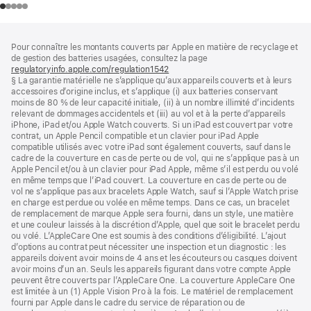
Pied
Notes
Pour connaître les montants couverts par Apple en matière de recyclage et
de
de
de gestion des batteries usagées, consultez la page
bas
page
regulatoryinfo.apple.com/regulation1542
(s’ouvre
de
§ La garantie matérielle ne s’applique qu’aux appareils couverts et à leurs
dans
page
accessoires d’origine inclus, et s’applique (i) aux batteries conservant
une
moins de 80 % de leur capacité initiale, (ii) à un nombre illimité d’incidents
nouvelle
relevant de dommages accidentels et (iii) au vol et à la perte d’appareils
fenêtre)
iPhone, iPad et/ou Apple Watch couverts. Si un iPad est couvert par votre
contrat, un Apple Pencil compatible et un clavier pour iPad Apple
compatible utilisés avec votre iPad sont également couverts, sauf dans le
cadre de la couverture en cas de perte ou de vol, qui ne s’applique pas à un
Apple Pencil et/ou à un clavier pour iPad Apple, même s’il est perdu ou volé
en même temps que l’iPad couvert. La couverture en cas de perte ou de
vol ne s’applique pas aux bracelets Apple Watch, sauf si l’Apple Watch prise
en charge est perdue ou volée en même temps. Dans ce cas, un bracelet
de remplacement de marque Apple sera fourni, dans un style, une matière
et une couleur laissés à la discrétion d’Apple, quel que soit le bracelet perdu
ou volé. L’AppleCare One est soumis à des conditions d’éligibilité. L’ajout
d’options au contrat peut nécessiter une inspection et un diagnostic : les
appareils doivent avoir moins de 4 ans et les écouteurs ou casques doivent
avoir moins d’un an. Seuls les appareils figurant dans votre compte Apple
peuvent être couverts par l’AppleCare One. La couverture AppleCare One
est limitée à un (1) Apple Vision Pro à la fois. Le matériel de remplacement
fourni par Apple dans le cadre du service de réparation ou de