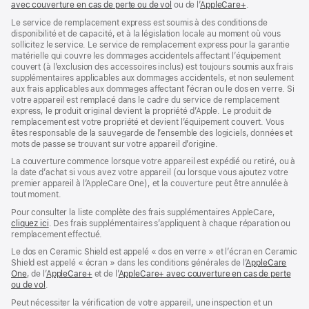
avec couverture en cas de perte ou de vol
(s’ouvre
ou de l’
AppleCare+
dans
(s’ouvre
.
dans
une
dans
Le service de remplacement express est soumis à des conditions de
une
nouvelle
une
disponibilité et de capacité, et à la législation locale au moment où vous
nouvelle
fenêtre)
nouvelle
sollicitez le service. Le service de remplacement express pour la garantie
fenêtre)
fenêtre)
matérielle qui couvre les dommages accidentels affectant l’équipement
couvert (à l’exclusion des accessoires inclus) est toujours soumis aux frais
supplémentaires applicables aux dommages accidentels, et non seulement
aux frais applicables aux dommages affectant l’écran ou le dos en verre. Si
votre appareil est remplacé dans le cadre du service de remplacement
express, le produit original devient la propriété d’Apple. Le produit de
remplacement est votre propriété et devient l’équipement couvert. Vous
êtes responsable de la sauvegarde de l’ensemble des logiciels, données et
mots de passe se trouvant sur votre appareil d’origine.
La couverture commence lorsque votre appareil est expédié ou retiré, ou à
la date d’achat si vous avez votre appareil (ou lorsque vous ajoutez votre
premier appareil à l’AppleCare One), et la couverture peut être annulée à
tout moment.
Pour consulter la liste complète des frais supplémentaires AppleCare,
cliquez ici
(s’ouvre
. Des frais supplémentaires s’appliquent à chaque réparation ou
remplacement effectué.
dans
une
Le dos en Ceramic Shield est appelé « dos en verre » et l’écran en Ceramic
nouvelle
Shield est appelé « écran » dans les conditions générales de l’
AppleCare
fenêtre)
One
(s’ouvre
, de l’
AppleCare+
(s’ouvre
et de l’
AppleCare+ avec couverture en cas de perte
ou de vol
dans
(s’ouvre
.
dans
une
dans
une
Peut nécessiter la vérification de votre appareil, une inspection et un
nouvelle
une
nouvelle