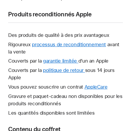
Produits reconditionnés Apple
Des produits de qualité à des prix avantageux
Rigoureux
processus de reconditionnement
avant
la vente
Couverts par la
garantie limitée
Une
d’un an Apple
nouvelle
Couverts par la
politique de retour
Une
sous 14 jours
fenêtre
Apple
nouvelle
s’ouvre.
fenêtre
Vous pouvez souscrire un contrat
AppleCare
Une
s’ouvre.
nouvelle
Gravure et paquet-cadeau non disponibles pour les
fenêtre
produits reconditionnés
s’ouvre.
Les quantités disponibles sont limitées
Contenu du coffret