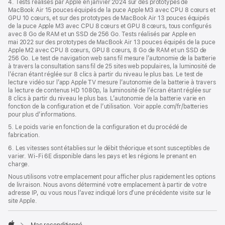
4. Tests réalisés par Apple en janvier 2024 sur des prototypes de
MacBook Air 15 pouces équipés de la puce Apple M3 avec CPU 8 cœurs et
GPU 10 cœurs, et sur des prototypes de MacBook Air 13 pouces équipés
de la puce Apple M3 avec CPU 8 cœurs et GPU 8 cœurs, tous configurés
avec 8 Go de RAM et un SSD de 256 Go. Tests réalisés par Apple en
mai 2022 sur des prototypes de MacBook Air 13 pouces équipés de la puce
Apple M2 avec CPU 8 cœurs, GPU 8 cœurs, 8 Go de RAM et un SSD de
256 Go. Le test de navigation web sans fil mesure l’autonomie de la batterie
à travers la consultation sans fil de 25 sites web populaires, la luminosité de
l’écran étant réglée sur 8 clics à partir du niveau le plus bas. Le test de
lecture vidéo sur l’app Apple TV mesure l’autonomie de la batterie à travers
la lecture de contenus HD 1080p, la luminosité de l’écran étant réglée sur
8 clics à partir du niveau le plus bas. L’autonomie de la batterie varie en
fonction de la configuration et de l’utilisation. Voir apple.com/fr/batteries
pour plus d’informations.
5. Le poids varie en fonction de la configuration et du procédé de
fabrication.
6. Les vitesses sont établies sur le débit théorique et sont susceptibles de
varier. Wi-Fi 6E disponible dans les pays et les régions le prenant en
charge.
Nous utilisons votre emplacement pour afficher plus rapidement les options
de livraison. Nous avons déterminé votre emplacement à partir de votre
adresse IP, ou vous nous l’avez indiqué lors d’une précédente visite sur le
site Apple.