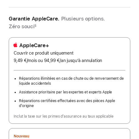
Garantie AppleCare.
Plusieurs options.
Zéro souci
§
AppleCare+
Couvrir ce produit uniquement
9,49 €
/mois
par
ou 94,99 €
/an
par
jusqu’à annulation
mois
an
Réparations illimitées en cas de chute ou de renversement de
liquide accidentels
Assistance prioritaire par les expertes et experts Apple
Réparations certifiées effectuées avec des pièces Apple
d’origine
Inclut la taxe sur les primes d’assurance au taux applicable
Nouveau