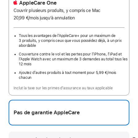
AppleCare One
Couvrir plusieurs produits, y compris ce Mac
20,99 €
/mois
par
jusqu’à annulation
mois
Tous les avantages de l’AppleCare+ pour un maximum de
3 produits, y compris ceux que vous possédez déjà, à un prix
abordable
Couverture contre le vol et les pertes pour l’iPhone, l’iPad et
l’Apple Watch avec un maximum de 3 demandes au total tous les
12 mois
Ajoutez d’autres produits à tout moment pour 5,99 €
/mois
par
chacun
mois
Inclut la taxe sur les primes d’assurance au taux applicable
Pas de garantie AppleCare