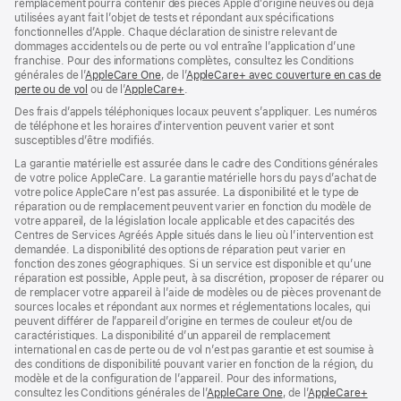
remplacement pourra contenir des pièces Apple d’origine neuves ou déjà
utilisées ayant fait l’objet de tests et répondant aux spécifications
fonctionnelles d’Apple. Chaque déclaration de sinistre relevant de
dommages accidentels ou de perte ou vol entraîne l’application d’une
franchise. Pour des informations complètes, consultez les Conditions
générales de l’
AppleCare One
(s’ouvre
, de l’
AppleCare+ avec couverture en cas de
perte ou de vol
(s’ouvre
ou de l’
AppleCare+
dans
(s’ouvre
.
dans
une
dans
Des frais d’appels téléphoniques locaux peuvent s’appliquer. Les numéros
une
nouvelle
une
de téléphone et les horaires d’intervention peuvent varier et sont
nouvelle
fenêtre)
nouvelle
susceptibles d’être modifiés.
fenêtre)
fenêtre)
La garantie matérielle est assurée dans le cadre des Conditions générales
de votre police AppleCare. La garantie matérielle hors du pays d’achat de
votre police AppleCare n’est pas assurée. La disponibilité et le type de
réparation ou de remplacement peuvent varier en fonction du modèle de
votre appareil, de la législation locale applicable et des capacités des
Centres de Services Agréés Apple situés dans le lieu où l’intervention est
demandée. La disponibilité des options de réparation peut varier en
fonction des zones géographiques. Si un service est disponible et qu’une
réparation est possible, Apple peut, à sa discrétion, proposer de réparer ou
de remplacer votre appareil à l’aide de modèles ou de pièces provenant de
sources locales et répondant aux normes et réglementations locales, qui
peuvent différer de l’appareil d’origine en termes de couleur et/ou de
caractéristiques. La disponibilité d’un appareil de remplacement
international en cas de perte ou de vol n’est pas garantie et est soumise à
des conditions de disponibilité pouvant varier en fonction de la région, du
modèle et de la configuration de l’appareil. Pour des informations,
consultez les Conditions générales de l’
AppleCare One
(s’ouvre
, de l’
AppleCare+