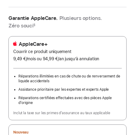
Garantie AppleCare.
Plusieurs options.
Zéro souci
§
AppleCare+
Couvrir ce produit uniquement
9,49 €
/mois
par
ou 94,99 €
/an
par
jusqu’à annulation
mois
an
Réparations illimitées en cas de chute ou de renversement de
liquide accidentels
Assistance prioritaire par les expertes et experts Apple
Réparations certifiées effectuées avec des pièces Apple
d’origine
Inclut la taxe sur les primes d’assurance au taux applicable
Nouveau