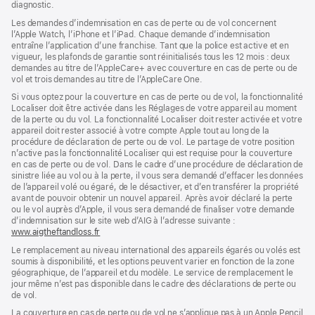
diagnostic.
fenêtre)
nouvelle
fenêtre)
fenêtre)
Les demandes d’indemnisation en cas de perte ou de vol concernent
l’Apple Watch, l’iPhone et l’iPad. Chaque demande d’indemnisation
entraîne l’application d’une franchise. Tant que la police est active et en
vigueur, les plafonds de garantie sont réinitialisés tous les 12 mois : deux
demandes au titre de l’AppleCare+ avec couverture en cas de perte ou de
vol et trois demandes au titre de l’AppleCare One.
Si vous optez pour la couverture en cas de perte ou de vol, la fonctionnalité
Localiser doit être activée dans les Réglages de votre appareil au moment
de la perte ou du vol. La fonctionnalité Localiser doit rester activée et votre
appareil doit rester associé à votre compte Apple tout au long de la
procédure de déclaration de perte ou de vol. Le partage de votre position
n’active pas la fonctionnalité Localiser qui est requise pour la couverture
en cas de perte ou de vol. Dans le cadre d’une procédure de déclaration de
sinistre liée au vol ou à la perte, il vous sera demandé d’effacer les données
de l’appareil volé ou égaré, de le désactiver, et d’en transférer la propriété
avant de pouvoir obtenir un nouvel appareil. Après avoir déclaré la perte
ou le vol auprès d’Apple, il vous sera demandé de finaliser votre demande
d’indemnisation sur le site web d’AIG à l’adresse suivante :
www.aigtheftandloss.fr
(s’ouvre
dans
Le remplacement au niveau international des appareils égarés ou volés est
une
soumis à disponibilité, et les options peuvent varier en fonction de la zone
nouvelle
géographique, de l’appareil et du modèle. Le service de remplacement le
fenêtre)
jour même n’est pas disponible dans le cadre des déclarations de perte ou
de vol.
La couverture en cas de perte ou de vol ne s’applique pas à un Apple Pencil