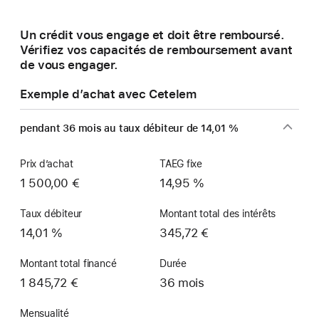
une
nouvelle
Un crédit vous engage et doit être remboursé.
fenêtre)
Vérifiez vos capacités de remboursement avant
de vous engager.
Exemple d’achat avec Cetelem
pendant 36 mois au taux débiteur de 14,01 %
Prix d’achat
TAEG fixe
1 500,00 €
14,95 %
Taux débiteur
Montant total des intérêts
14,01 %
345,72 €
Montant total financé
Durée
1 845,72 €
36 mois
Mensualité