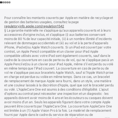
Pied
Notes
Pour connaître les montants couverts par Apple en matière de recyclage et
de
de
de gestion des batteries usagées, consultez la page
bas
page
regulatoryinfo.apple.com/regulation1542
(s’ouvre
de
§ La garantie matérielle ne s’applique qu’aux appareils couverts et à leurs
dans
page
accessoires d’origine inclus, et s’applique (i) aux batteries conservant
une
moins de 80 % de leur capacité initiale, (ii) à un nombre illimité d’incidents
nouvelle
relevant de dommages accidentels et (iii) au vol et à la perte d’appareils
fenêtre)
iPhone, iPad et/ou Apple Watch couverts. Si un iPad est couvert par votre
contrat, un Apple Pencil compatible et un clavier pour iPad Apple
compatible utilisés avec votre iPad sont également couverts, sauf dans le
cadre de la couverture en cas de perte ou de vol, qui ne s’applique pas à un
Apple Pencil et/ou à un clavier pour iPad Apple, même s’il est perdu ou volé
en même temps que l’iPad couvert. La couverture en cas de perte ou de
vol ne s’applique pas aux bracelets Apple Watch, sauf si l’Apple Watch prise
en charge est perdue ou volée en même temps. Dans ce cas, un bracelet
de remplacement de marque Apple sera fourni, dans un style, une matière
et une couleur laissés à la discrétion d’Apple, quel que soit le bracelet perdu
ou volé. L’AppleCare One est soumis à des conditions d’éligibilité. L’ajout
d’options au contrat peut nécessiter une inspection et un diagnostic : les
appareils doivent avoir moins de 4 ans et les écouteurs ou casques doivent
avoir moins d’un an. Seuls les appareils figurant dans votre compte Apple
peuvent être couverts par l’AppleCare One. La couverture AppleCare One
est limitée à un (1) Apple Vision Pro à la fois. Le matériel de remplacement
fourni par Apple dans le cadre du service de réparation ou de