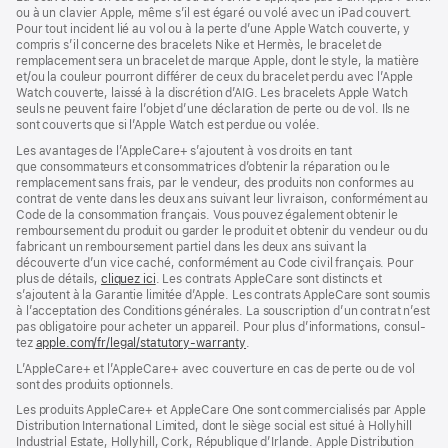
ou à un clavier Apple, même s’il est égaré ou volé avec un iPad couvert.
Pour tout incident lié au vol ou à la perte d’une Apple Watch couverte, y
compris s’il concerne des bracelets Nike et Hermès, le bracelet de
remplacement sera un bracelet de marque Apple, dont le style, la matière
et/ou la couleur pourront différer de ceux du bracelet perdu avec l’Apple
Watch couverte, laissé à la discrétion d’AIG. Les bracelets Apple Watch
seuls ne peuvent faire l’objet d’une déclaration de perte ou de vol. Ils ne
sont couverts que si l’Apple Watch est perdue ou volée.
Les avan­tages de l’AppleCare+ s’ajoutent à vos droits en tant
que consommateurs et consommatrices d’obtenir la réparation ou le
rempla­cement sans frais, par le vendeur, des pro­duits non conformes au
contrat de vente dans les deux ans suivant leur livraison, conformément au
Code de la consom­mation français. Vous pouvez égale­ment obtenir le
rembour­sement du produit ou garder le produit et obtenir du vendeur ou du
fabricant un rembour­sement partiel dans les deux ans suivant la
découverte d’un vice caché, conformément au Code civil français. Pour
plus de détails,
cliquez ici
(s’ouvre
. Les contrats AppleCare sont distincts et
s’ajoutent à la Garantie limitée d’Apple. Les contrats AppleCare sont soumis
dans
à l’acceptation des Conditions générales. La souscription d’un contrat n’est
une
pas obligatoire pour acheter un appa­reil. Pour plus d’infor­mations, consul­
nouvelle
tez
apple.com/fr/legal/statutory-warranty
fenêtre)
(s’ouvre
.
dans
L’AppleCare+ et l’AppleCare+ avec couver­ture en cas de perte ou de vol
une
sont des pro­duits optionnels.
nouvelle
fenêtre)
Les produits AppleCare+ et AppleCare One sont commercialisés par Apple
Distribution International Limited, dont le siège social est situé à Hollyhill
Industrial Estate, Hollyhill, Cork, République d’Irlande. Apple Distribution