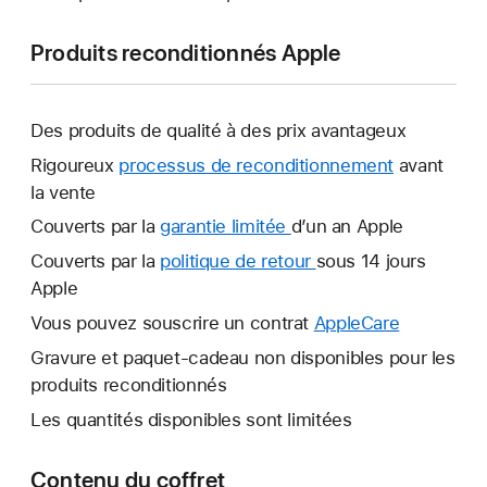
Produits reconditionnés Apple
Des produits de qualité à des prix avantageux
Rigoureux
processus de reconditionnement
avant
la vente
Couverts par la
garantie limitée
Une
d’un an Apple
nouvelle
Couverts par la
politique de retour
Une
sous 14 jours
fenêtre
Apple
nouvelle
s’ouvre.
fenêtre
Vous pouvez souscrire un contrat
AppleCare
Une
s’ouvre.
nouvelle
Gravure et paquet-cadeau non disponibles pour les
fenêtre
produits reconditionnés
s’ouvre.
Les quantités disponibles sont limitées
Contenu du coffret