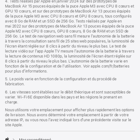
4. Tests réalisés par Apple en janvier 2024 sur des prototypes de
MacBook Air 15 pouces équipés de la puce Apple M3 avec CPU 8 cœurs et
GPU 10 cœurs, et sur des prototypes de MacBook Air 13 pouces équipés
de la puce Apple M3 avec CPU 8 cœurs et GPU 8 cœurs, tous configurés
avec 8 Go de RAM et un SSD de 256 Go. Tests réalisés par Apple en
mai 2022 sur des prototypes de MacBook Air 13 pouces équipés de la puce
Apple M2 avec CPU 8 cœurs, GPU 8 cœurs, 8 Go de RAM et un SSD de
256 Go. Le test de navigation web sans fil mesure l’autonomie de la batterie
à travers la consultation sans fil de 25 sites web populaires, la luminosité de
l’écran étant réglée sur 8 clics à partir du niveau le plus bas. Le test de
lecture vidéo sur l’app Apple TV mesure l’autonomie de la batterie à travers
la lecture de contenus HD 1080p, la luminosité de l’écran étant réglée sur
8 clics à partir du niveau le plus bas. L’autonomie de la batterie varie en
fonction de la configuration et de l’utilisation. Voir apple.com/fr/batteries
pour plus d’informations.
5. Le poids varie en fonction de la configuration et du procédé de
fabrication.
6. Les vitesses sont établies sur le débit théorique et sont susceptibles de
varier. Wi-Fi 6E disponible dans les pays et les régions le prenant en
charge.
Nous utilisons votre emplacement pour afficher plus rapidement les options
de livraison. Nous avons déterminé votre emplacement à partir de votre
adresse IP, ou vous nous l’avez indiqué lors d’une précédente visite sur le
site Apple.