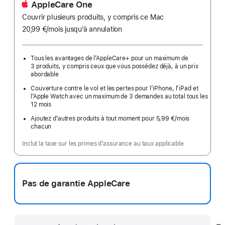
AppleCare One
Couvrir plusieurs produits, y compris ce Mac
20,99 €
/mois
par
jusqu’à annulation
mois
Tous les avantages de l’AppleCare+ pour un maximum de
3 produits, y compris ceux que vous possédez déjà, à un prix
abordable
Couverture contre le vol et les pertes pour l’iPhone, l’iPad et
l’Apple Watch avec un maximum de 3 demandes au total tous les
12 mois
Ajoutez d’autres produits à tout moment pour 5,99 €
/mois
par
chacun
mois
Inclut la taxe sur les primes d’assurance au taux applicable
Pas de garantie AppleCare