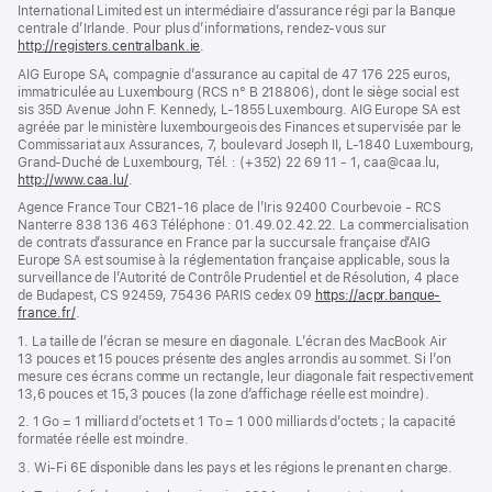
International Limited est un intermédiaire d’assurance régi par la Banque
centrale d’Irlande. Pour plus d’informations, rendez-vous sur
http://registers.centralbank.ie
(s’ouvre
.
dans
AIG Europe SA, compagnie d’assurance au capital de 47 176 225 euros,
une
immatriculée au Luxembourg (RCS n° B 218806), dont le siège social est
nouvelle
sis 35D Avenue John F. Kennedy, L-1855 Luxembourg. AIG Europe SA est
fenêtre)
agréée par le ministère luxembourgeois des Finances et supervisée par le
Commissariat aux Assurances, 7, boulevard Joseph II, L-1840 Luxembourg,
Grand-Duché de Luxembourg, Tél. : (+352) 22 69 11 - 1, caa@caa.lu,
http://www.caa.lu/
(s’ouvre
.
dans
Agence France Tour CB21-16 place de l’Iris 92400 Courbevoie - RCS
une
Nanterre 838 136 463 Téléphone : 01.49.02.42.22. La commercialisation
nouvelle
de contrats d’assurance en France par la succursale française d’AIG
fenêtre)
Europe SA est soumise à la réglementation française applicable, sous la
surveillance de l’Autorité de Contrôle Prudentiel et de Résolution, 4 place
de Budapest, CS 92459, 75436 PARIS cedex 09
https://acpr.banque-
france.fr/
(s’ouvre
.
dans
1. La taille de l’écran se mesure en diagonale. L’écran des MacBook Air
une
13 pouces et 15 pouces présente des angles arrondis au sommet. Si l’on
nouvelle
mesure ces écrans comme un rectangle, leur diagonale fait respectivement
fenêtre)
13,6 pouces et 15,3 pouces (la zone d’affichage réelle est moindre).
2. 1 Go = 1 milliard d’octets et 1 To = 1 000 milliards d’octets ; la capacité
formatée réelle est moindre.
3. Wi-Fi 6E disponible dans les pays et les régions le prenant en charge.