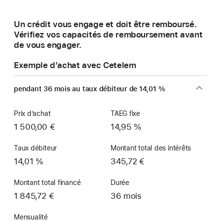
une
nouvelle
Un crédit vous engage et doit être remboursé.
fenêtre)
Vérifiez vos capacités de remboursement avant
de vous engager.
Exemple d’achat avec Cetelem
pendant 36 mois au taux débiteur de 14,01 %
Prix d’achat
TAEG fixe
1 500,00 €
14,95 %
Taux débiteur
Montant total des intérêts
14,01 %
345,72 €
Montant total financé
Durée
1 845,72 €
36 mois
Mensualité