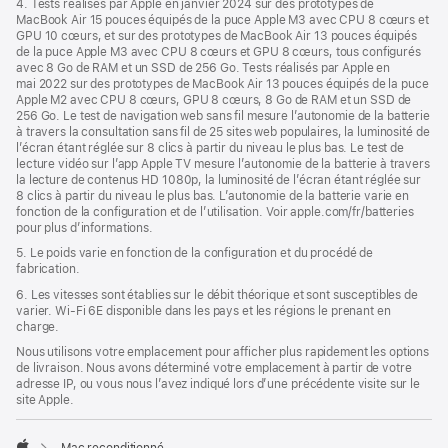
4. Tests réalisés par Apple en janvier 2024 sur des prototypes de
MacBook Air 15 pouces équipés de la puce Apple M3 avec CPU 8 cœurs et
GPU 10 cœurs, et sur des prototypes de MacBook Air 13 pouces équipés
de la puce Apple M3 avec CPU 8 cœurs et GPU 8 cœurs, tous configurés
avec 8 Go de RAM et un SSD de 256 Go. Tests réalisés par Apple en
mai 2022 sur des prototypes de MacBook Air 13 pouces équipés de la puce
Apple M2 avec CPU 8 cœurs, GPU 8 cœurs, 8 Go de RAM et un SSD de
256 Go. Le test de navigation web sans fil mesure l’autonomie de la batterie
à travers la consultation sans fil de 25 sites web populaires, la luminosité de
l’écran étant réglée sur 8 clics à partir du niveau le plus bas. Le test de
lecture vidéo sur l’app Apple TV mesure l’autonomie de la batterie à travers
la lecture de contenus HD 1080p, la luminosité de l’écran étant réglée sur
8 clics à partir du niveau le plus bas. L’autonomie de la batterie varie en
fonction de la configuration et de l’utilisation. Voir apple.com/fr/batteries
pour plus d’informations.
5. Le poids varie en fonction de la configuration et du procédé de
fabrication.
6. Les vitesses sont établies sur le débit théorique et sont susceptibles de
varier. Wi-Fi 6E disponible dans les pays et les régions le prenant en
charge.
Nous utilisons votre emplacement pour afficher plus rapidement les options
de livraison. Nous avons déterminé votre emplacement à partir de votre
adresse IP, ou vous nous l’avez indiqué lors d’une précédente visite sur le
site Apple.