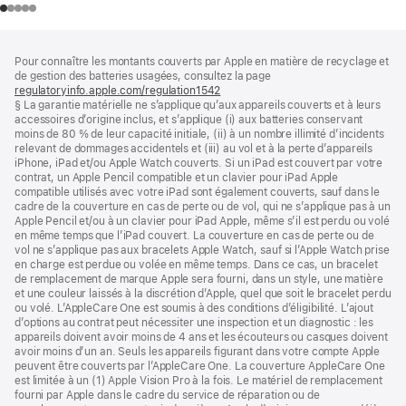
Pied
Notes
Pour connaître les montants couverts par Apple en matière de recyclage et
de
de
de gestion des batteries usagées, consultez la page
bas
page
regulatoryinfo.apple.com/regulation1542
(s’ouvre
de
§ La garantie matérielle ne s’applique qu’aux appareils couverts et à leurs
dans
page
accessoires d’origine inclus, et s’applique (i) aux batteries conservant
une
moins de 80 % de leur capacité initiale, (ii) à un nombre illimité d’incidents
nouvelle
relevant de dommages accidentels et (iii) au vol et à la perte d’appareils
fenêtre)
iPhone, iPad et/ou Apple Watch couverts. Si un iPad est couvert par votre
contrat, un Apple Pencil compatible et un clavier pour iPad Apple
compatible utilisés avec votre iPad sont également couverts, sauf dans le
cadre de la couverture en cas de perte ou de vol, qui ne s’applique pas à un
Apple Pencil et/ou à un clavier pour iPad Apple, même s’il est perdu ou volé
en même temps que l’iPad couvert. La couverture en cas de perte ou de
vol ne s’applique pas aux bracelets Apple Watch, sauf si l’Apple Watch prise
en charge est perdue ou volée en même temps. Dans ce cas, un bracelet
de remplacement de marque Apple sera fourni, dans un style, une matière
et une couleur laissés à la discrétion d’Apple, quel que soit le bracelet perdu
ou volé. L’AppleCare One est soumis à des conditions d’éligibilité. L’ajout
d’options au contrat peut nécessiter une inspection et un diagnostic : les
appareils doivent avoir moins de 4 ans et les écouteurs ou casques doivent
avoir moins d’un an. Seuls les appareils figurant dans votre compte Apple
peuvent être couverts par l’AppleCare One. La couverture AppleCare One
est limitée à un (1) Apple Vision Pro à la fois. Le matériel de remplacement
fourni par Apple dans le cadre du service de réparation ou de