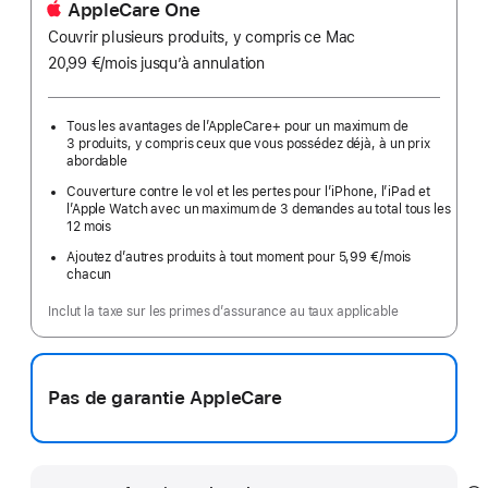
AppleCare One
Couvrir plusieurs produits, y compris ce Mac
20,99 €
/mois
par
jusqu’à annulation
mois
Tous les avantages de l’AppleCare+ pour un maximum de
3 produits, y compris ceux que vous possédez déjà, à un prix
abordable
Couverture contre le vol et les pertes pour l’iPhone, l’iPad et
l’Apple Watch avec un maximum de 3 demandes au total tous les
12 mois
Ajoutez d’autres produits à tout moment pour 5,99 €
/mois
par
chacun
mois
Inclut la taxe sur les primes d’assurance au taux applicable
Pas de garantie AppleCare