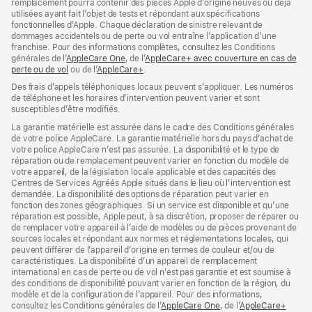
remplacement pourra contenir des pièces Apple d’origine neuves ou déjà
utilisées ayant fait l’objet de tests et répondant aux spécifications
fonctionnelles d’Apple. Chaque déclaration de sinistre relevant de
dommages accidentels ou de perte ou vol entraîne l’application d’une
franchise. Pour des informations complètes, consultez les Conditions
générales de l’
AppleCare One
(s’ouvre
, de l’
AppleCare+ avec couverture en cas de
perte ou de vol
(s’ouvre
ou de l’
AppleCare+
dans
(s’ouvre
.
dans
une
dans
Des frais d’appels téléphoniques locaux peuvent s’appliquer. Les numéros
une
nouvelle
une
de téléphone et les horaires d’intervention peuvent varier et sont
nouvelle
fenêtre)
nouvelle
susceptibles d’être modifiés.
fenêtre)
fenêtre)
La garantie matérielle est assurée dans le cadre des Conditions générales
de votre police AppleCare. La garantie matérielle hors du pays d’achat de
votre police AppleCare n’est pas assurée. La disponibilité et le type de
réparation ou de remplacement peuvent varier en fonction du modèle de
votre appareil, de la législation locale applicable et des capacités des
Centres de Services Agréés Apple situés dans le lieu où l’intervention est
demandée. La disponibilité des options de réparation peut varier en
fonction des zones géographiques. Si un service est disponible et qu’une
réparation est possible, Apple peut, à sa discrétion, proposer de réparer ou
de remplacer votre appareil à l’aide de modèles ou de pièces provenant de
sources locales et répondant aux normes et réglementations locales, qui
peuvent différer de l’appareil d’origine en termes de couleur et/ou de
caractéristiques. La disponibilité d’un appareil de remplacement
international en cas de perte ou de vol n’est pas garantie et est soumise à
des conditions de disponibilité pouvant varier en fonction de la région, du
modèle et de la configuration de l’appareil. Pour des informations,
consultez les Conditions générales de l’
AppleCare One
(s’ouvre
, de l’
AppleCare+