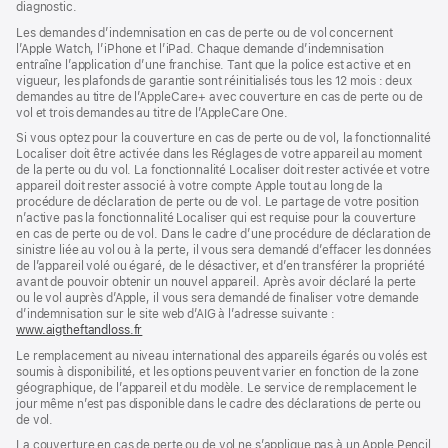
diagnostic.
fenêtre)
nouvelle
fenêtre)
fenêtre)
Les demandes d’indemnisation en cas de perte ou de vol concernent
l’Apple Watch, l’iPhone et l’iPad. Chaque demande d’indemnisation
entraîne l’application d’une franchise. Tant que la police est active et en
vigueur, les plafonds de garantie sont réinitialisés tous les 12 mois : deux
demandes au titre de l’AppleCare+ avec couverture en cas de perte ou de
vol et trois demandes au titre de l’AppleCare One.
Si vous optez pour la couverture en cas de perte ou de vol, la fonctionnalité
Localiser doit être activée dans les Réglages de votre appareil au moment
de la perte ou du vol. La fonctionnalité Localiser doit rester activée et votre
appareil doit rester associé à votre compte Apple tout au long de la
procédure de déclaration de perte ou de vol. Le partage de votre position
n’active pas la fonctionnalité Localiser qui est requise pour la couverture
en cas de perte ou de vol. Dans le cadre d’une procédure de déclaration de
sinistre liée au vol ou à la perte, il vous sera demandé d’effacer les données
de l’appareil volé ou égaré, de le désactiver, et d’en transférer la propriété
avant de pouvoir obtenir un nouvel appareil. Après avoir déclaré la perte
ou le vol auprès d’Apple, il vous sera demandé de finaliser votre demande
d’indemnisation sur le site web d’AIG à l’adresse suivante :
www.aigtheftandloss.fr
(s’ouvre
dans
Le remplacement au niveau international des appareils égarés ou volés est
une
soumis à disponibilité, et les options peuvent varier en fonction de la zone
nouvelle
géographique, de l’appareil et du modèle. Le service de remplacement le
fenêtre)
jour même n’est pas disponible dans le cadre des déclarations de perte ou
de vol.
La couverture en cas de perte ou de vol ne s’applique pas à un Apple Pencil