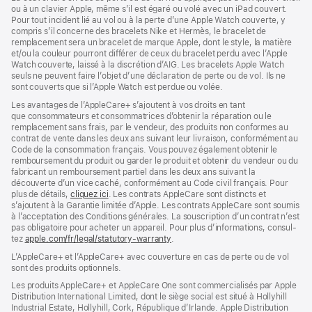
ou à un clavier Apple, même s’il est égaré ou volé avec un iPad couvert.
Pour tout incident lié au vol ou à la perte d’une Apple Watch couverte, y
compris s’il concerne des bracelets Nike et Hermès, le bracelet de
remplacement sera un bracelet de marque Apple, dont le style, la matière
et/ou la couleur pourront différer de ceux du bracelet perdu avec l’Apple
Watch couverte, laissé à la discrétion d’AIG. Les bracelets Apple Watch
seuls ne peuvent faire l’objet d’une déclaration de perte ou de vol. Ils ne
sont couverts que si l’Apple Watch est perdue ou volée.
Les avan­tages de l’AppleCare+ s’ajoutent à vos droits en tant
que consommateurs et consommatrices d’obtenir la réparation ou le
rempla­cement sans frais, par le vendeur, des pro­duits non conformes au
contrat de vente dans les deux ans suivant leur livraison, conformément au
Code de la consom­mation français. Vous pouvez égale­ment obtenir le
rembour­sement du produit ou garder le produit et obtenir du vendeur ou du
fabricant un rembour­sement partiel dans les deux ans suivant la
découverte d’un vice caché, conformément au Code civil français. Pour
plus de détails,
cliquez ici
(s’ouvre
. Les contrats AppleCare sont distincts et
s’ajoutent à la Garantie limitée d’Apple. Les contrats AppleCare sont soumis
dans
à l’acceptation des Conditions générales. La souscription d’un contrat n’est
une
pas obligatoire pour acheter un appa­reil. Pour plus d’infor­mations, consul­
nouvelle
tez
apple.com/fr/legal/statutory-warranty
fenêtre)
(s’ouvre
.
dans
L’AppleCare+ et l’AppleCare+ avec couver­ture en cas de perte ou de vol
une
sont des pro­duits optionnels.
nouvelle
fenêtre)
Les produits AppleCare+ et AppleCare One sont commercialisés par Apple
Distribution International Limited, dont le siège social est situé à Hollyhill
Industrial Estate, Hollyhill, Cork, République d’Irlande. Apple Distribution