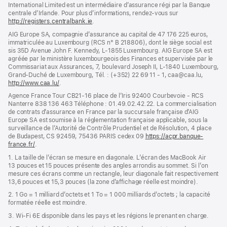
International Limited est un intermédiaire d’assurance régi par la Banque
centrale d’Irlande. Pour plus d’informations, rendez-vous sur
http://registers.centralbank.ie
(s’ouvre
.
dans
AIG Europe SA, compagnie d’assurance au capital de 47 176 225 euros,
une
immatriculée au Luxembourg (RCS n° B 218806), dont le siège social est
nouvelle
sis 35D Avenue John F. Kennedy, L-1855 Luxembourg. AIG Europe SA est
fenêtre)
agréée par le ministère luxembourgeois des Finances et supervisée par le
Commissariat aux Assurances, 7, boulevard Joseph II, L-1840 Luxembourg,
Grand-Duché de Luxembourg, Tél. : (+352) 22 69 11 - 1, caa@caa.lu,
http://www.caa.lu/
(s’ouvre
.
dans
Agence France Tour CB21-16 place de l’Iris 92400 Courbevoie - RCS
une
Nanterre 838 136 463 Téléphone : 01.49.02.42.22. La commercialisation
nouvelle
de contrats d’assurance en France par la succursale française d’AIG
fenêtre)
Europe SA est soumise à la réglementation française applicable, sous la
surveillance de l’Autorité de Contrôle Prudentiel et de Résolution, 4 place
de Budapest, CS 92459, 75436 PARIS cedex 09
https://acpr.banque-
france.fr/
(s’ouvre
.
dans
1. La taille de l’écran se mesure en diagonale. L’écran des MacBook Air
une
13 pouces et 15 pouces présente des angles arrondis au sommet. Si l’on
nouvelle
mesure ces écrans comme un rectangle, leur diagonale fait respectivement
fenêtre)
13,6 pouces et 15,3 pouces (la zone d’affichage réelle est moindre).
2. 1 Go = 1 milliard d’octets et 1 To = 1 000 milliards d’octets ; la capacité
formatée réelle est moindre.
3. Wi-Fi 6E disponible dans les pays et les régions le prenant en charge.