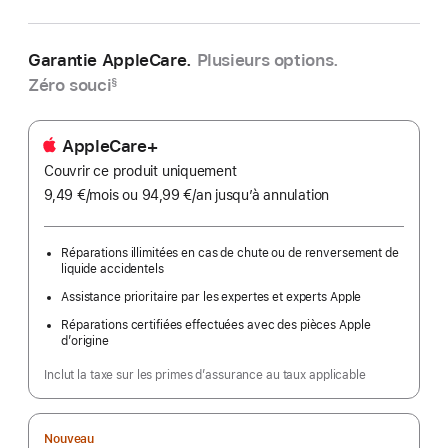
Garantie AppleCare.
Plusieurs options.
Zéro souci
§
AppleCare+
Couvrir ce produit uniquement
9,49 €
/mois
par
ou 94,99 €
/an
par
jusqu’à annulation
mois
an
Réparations illimitées en cas de chute ou de renversement de
liquide accidentels
Assistance prioritaire par les expertes et experts Apple
Réparations certifiées effectuées avec des pièces Apple
d’origine
Inclut la taxe sur les primes d’assurance au taux applicable
Nouveau