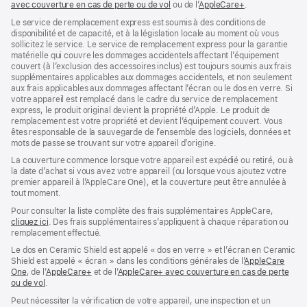
avec couverture en cas de perte ou de vol
(s’ouvre
ou de l’
AppleCare+
dans
(s’ouvre
.
dans
une
dans
Le service de remplacement express est soumis à des conditions de
une
nouvelle
une
disponibilité et de capacité, et à la législation locale au moment où vous
nouvelle
fenêtre)
nouvelle
sollicitez le service. Le service de remplacement express pour la garantie
fenêtre)
fenêtre)
matérielle qui couvre les dommages accidentels affectant l’équipement
couvert (à l’exclusion des accessoires inclus) est toujours soumis aux frais
supplémentaires applicables aux dommages accidentels, et non seulement
aux frais applicables aux dommages affectant l’écran ou le dos en verre. Si
votre appareil est remplacé dans le cadre du service de remplacement
express, le produit original devient la propriété d’Apple. Le produit de
remplacement est votre propriété et devient l’équipement couvert. Vous
êtes responsable de la sauvegarde de l’ensemble des logiciels, données et
mots de passe se trouvant sur votre appareil d’origine.
La couverture commence lorsque votre appareil est expédié ou retiré, ou à
la date d’achat si vous avez votre appareil (ou lorsque vous ajoutez votre
premier appareil à l’AppleCare One), et la couverture peut être annulée à
tout moment.
Pour consulter la liste complète des frais supplémentaires AppleCare,
cliquez ici
(s’ouvre
. Des frais supplémentaires s’appliquent à chaque réparation ou
remplacement effectué.
dans
une
Le dos en Ceramic Shield est appelé « dos en verre » et l’écran en Ceramic
nouvelle
Shield est appelé « écran » dans les conditions générales de l’
AppleCare
fenêtre)
One
(s’ouvre
, de l’
AppleCare+
(s’ouvre
et de l’
AppleCare+ avec couverture en cas de perte
ou de vol
dans
(s’ouvre
.
dans
une
dans
une
Peut nécessiter la vérification de votre appareil, une inspection et un
nouvelle
une
nouvelle