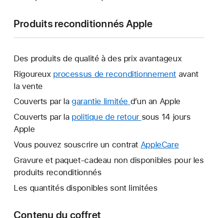
Produits reconditionnés Apple
Des produits de qualité à des prix avantageux
Rigoureux
processus de reconditionnement
avant
la vente
Couverts par la
garantie limitée
Une
d’un an Apple
nouvelle
Couverts par la
politique de retour
Une
sous 14 jours
fenêtre
Apple
nouvelle
s’ouvre.
fenêtre
Vous pouvez souscrire un contrat
AppleCare
Une
s’ouvre.
nouvelle
Gravure et paquet-cadeau non disponibles pour les
fenêtre
produits reconditionnés
s’ouvre.
Les quantités disponibles sont limitées
Contenu du coffret