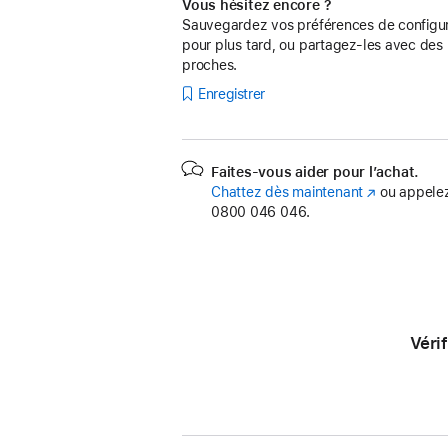
Vous hésitez encore ?
Sauvegardez vos préférences de configur
pour plus tard, ou partagez-les avec des
proches.
Enregistrer
Faites-vous aider pour l’achat.
Chattez dès maintenant
(s’ouvre
ou appelez
0800 046 046.
dans
une
nouvelle
fenêtre)
Véri