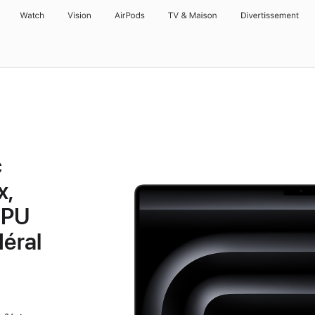
Watch
Vision
AirPods
TV & Maison
Divertissements
c
x,
GPU
déral