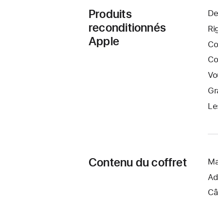
Produits
De
reconditionnés
Ri
Apple
Co
Co
Vo
Gr
Le
Contenu du coffret
Ma
Ad
Câ