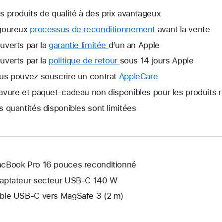
s produits de qualité à des prix avantageux
goureux
processus de reconditionnement
avant la vente
uverts par la
garantie limitée
Une
d’un an Apple
nouvelle
uverts par la
politique de retour
Une
sous 14 jours Apple
fenêtre
nouvelle
us pouvez souscrire un contrat
AppleCare
Une
s’ouvre.
fenêtre
nouvelle
avure et paquet-cadeau non disponibles pour les produits 
s’ouvre.
fenêtre
s quantités disponibles sont limitées
s’ouvre.
cBook Pro 16 pouces reconditionné
aptateur secteur USB-C 140 W
ble USB-C vers MagSafe 3 (2 m)