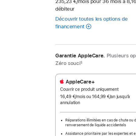
235,23 €
/mois
par
pour 36
mois
mois
à 8,1
débiteur
mois
Découvrir toutes les options de
financement
Garantie AppleCare.
Plusieurs op
Zéro souci
§
AppleCare+
Couvrir ce produit uniquement
16,49 €
/mois
par
ou 164,99 €
/an
par
jusqu’à
annulation
mois
an
Réparations illimitées en cas de chute ou 
renversement de liquide accidentels
Assistance prioritaire par les expertes et 