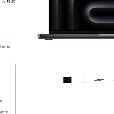
6 % taux
tions.
de
experts