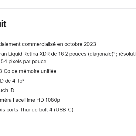
it
itialement commercialisé en octobre 2023
ran Liquid Retina XDR de 16,2 pouces (diagonale)¹ ; résolut
254 pixels par pouce
8 Go de mémoire unifiée
D de 4 To²
uch ID
méra FaceTime HD 1080p
ois ports Thunderbolt 4 (USB-C)