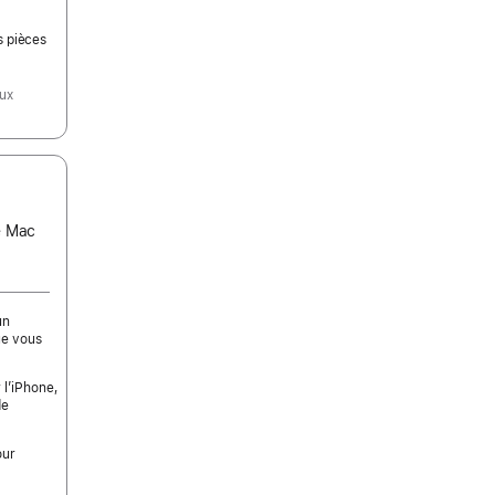
s pièces
aux
ce Mac
un
ue vous
 l’iPhone,
de
our