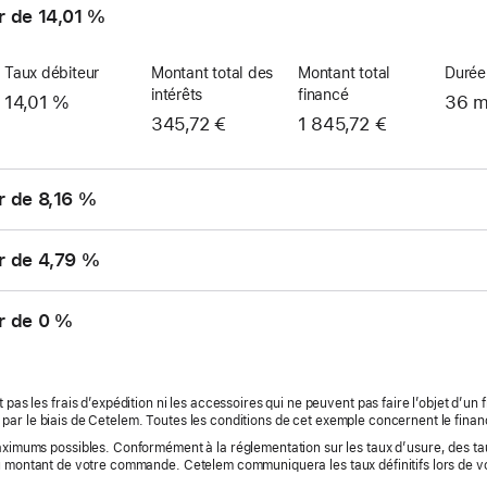
r de 14,01 %
Taux débiteur
Montant total des
Montant total
Durée
intérêts
financé
14,01 %
36 m
345,72 €
1 845,72 €
r de 8,16 %
r de 4,79 %
r de 0 %
 pas les frais d’expédition ni les accessoires qui ne peuvent pas faire l’objet d’un
 par le biais de Cetelem. Toutes les conditions de cet exemple concernent le finan
maximums possibles. Conformément à la réglementation sur les taux d’usure, des ta
u montant de votre commande. Cetelem communiquera les taux définitifs lors de 