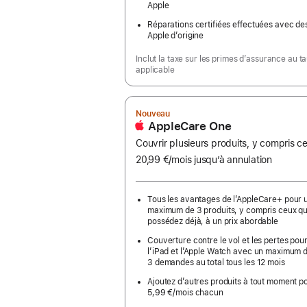
Apple
Réparations certifiées effectuées avec de
Apple d’origine
Inclut la taxe sur les primes d’assurance au t
applicable
Nouveau
AppleCare One
Couvrir plusieurs produits, y compris 
20,99 €
/mois
par
jusqu’à annulation
mois
Tous les avantages de l’AppleCare+ pour 
maximum de 3 produits, y compris ceux q
possédez déjà, à un prix abordable
Couverture contre le vol et les pertes pour
l’iPad et l’Apple Watch avec un maximum 
3 demandes au total tous les 12 mois
Ajoutez d’autres produits à tout moment p
5,99 €
/mois
par
chacun
mois