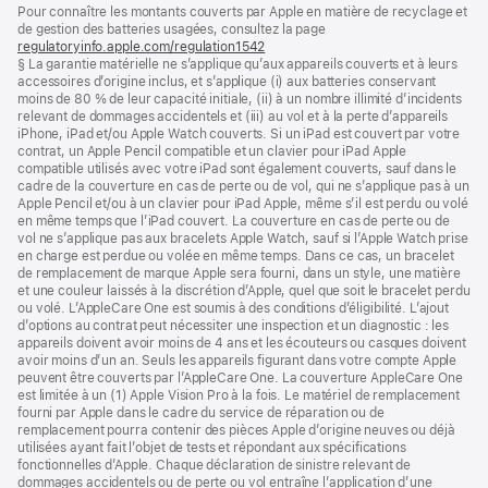
Notes
Pour connaître les montants couverts par Apple en matière de recyclage et
de
de
de gestion des batteries usagées, consultez la page
bas
page
regulatoryinfo.apple.com/regulation1542
(s’ouvre
de
§ La garantie matérielle ne s’applique qu’aux appareils couverts et à leurs
dans
page
accessoires d’origine inclus, et s’applique (i) aux batteries conservant
une
moins de 80 % de leur capacité initiale, (ii) à un nombre illimité d’incidents
nouvelle
relevant de dommages accidentels et (iii) au vol et à la perte d’appareils
fenêtre)
iPhone, iPad et/ou Apple Watch couverts. Si un iPad est couvert par votre
contrat, un Apple Pencil compatible et un clavier pour iPad Apple
compatible utilisés avec votre iPad sont également couverts, sauf dans le
cadre de la couverture en cas de perte ou de vol, qui ne s’applique pas à un
Apple Pencil et/ou à un clavier pour iPad Apple, même s’il est perdu ou volé
en même temps que l’iPad couvert. La couverture en cas de perte ou de
vol ne s’applique pas aux bracelets Apple Watch, sauf si l’Apple Watch prise
en charge est perdue ou volée en même temps. Dans ce cas, un bracelet
de remplacement de marque Apple sera fourni, dans un style, une matière
et une couleur laissés à la discrétion d’Apple, quel que soit le bracelet perdu
ou volé. L’AppleCare One est soumis à des conditions d’éligibilité. L’ajout
d’options au contrat peut nécessiter une inspection et un diagnostic : les
appareils doivent avoir moins de 4 ans et les écouteurs ou casques doivent
avoir moins d’un an. Seuls les appareils figurant dans votre compte Apple
peuvent être couverts par l’AppleCare One. La couverture AppleCare One
est limitée à un (1) Apple Vision Pro à la fois. Le matériel de remplacement
fourni par Apple dans le cadre du service de réparation ou de
remplacement pourra contenir des pièces Apple d’origine neuves ou déjà
utilisées ayant fait l’objet de tests et répondant aux spécifications
fonctionnelles d’Apple. Chaque déclaration de sinistre relevant de
dommages accidentels ou de perte ou vol entraîne l’application d’une