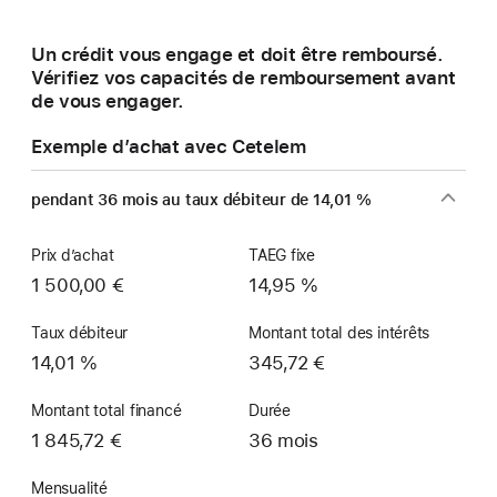
une
nouvelle
Un crédit vous engage et doit être remboursé.
fenêtre)
Vérifiez vos capacités de remboursement avant
de vous engager.
Exemple d’achat avec Cetelem
pendant 36 mois au taux débiteur de 14,01 %
Prix d’achat
TAEG fixe
1 500,00 €
14,95 %
Taux débiteur
Montant total des intérêts
14,01 %
345,72 €
Montant total financé
Durée
1 845,72 €
36 mois
Mensualité