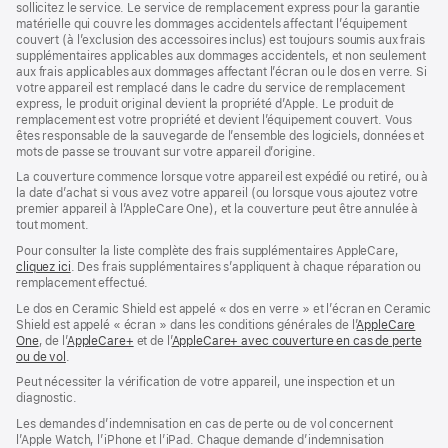
sollicitez le service. Le service de remplacement express pour la garantie
fenêtre)
fenêtre)
matérielle qui couvre les dommages accidentels affectant l’équipement
couvert (à l’exclusion des accessoires inclus) est toujours soumis aux frais
supplémentaires applicables aux dommages accidentels, et non seulement
aux frais applicables aux dommages affectant l’écran ou le dos en verre. Si
votre appareil est remplacé dans le cadre du service de remplacement
express, le produit original devient la propriété d’Apple. Le produit de
remplacement est votre propriété et devient l’équipement couvert. Vous
êtes responsable de la sauvegarde de l’ensemble des logiciels, données et
mots de passe se trouvant sur votre appareil d’origine.
La couverture commence lorsque votre appareil est expédié ou retiré, ou à
la date d’achat si vous avez votre appareil (ou lorsque vous ajoutez votre
premier appareil à l’AppleCare One), et la couverture peut être annulée à
tout moment.
Pour consulter la liste complète des frais supplémentaires AppleCare,
cliquez ici
(s’ouvre
. Des frais supplémentaires s’appliquent à chaque réparation ou
remplacement effectué.
dans
une
Le dos en Ceramic Shield est appelé « dos en verre » et l’écran en Ceramic
nouvelle
Shield est appelé « écran » dans les conditions générales de l’
AppleCare
fenêtre)
One
(s’ouvre
, de l’
AppleCare+
(s’ouvre
et de l’
AppleCare+ avec couverture en cas de perte
ou de vol
dans
(s’ouvre
.
dans
une
dans
une
Peut nécessiter la vérification de votre appareil, une inspection et un
nouvelle
une
nouvelle
diagnostic.
fenêtre)
nouvelle
fenêtre)
fenêtre)
Les demandes d’indemnisation en cas de perte ou de vol concernent
l’Apple Watch, l’iPhone et l’iPad. Chaque demande d’indemnisation