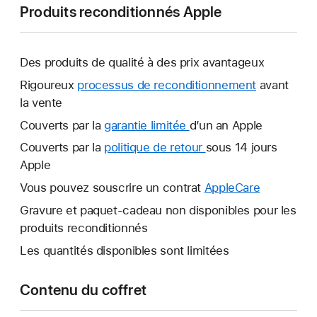
Produits reconditionnés Apple
Des produits de qualité à des prix avantageux
Rigoureux
processus de reconditionnement
avant
la vente
Couverts par la
garantie limitée
Une
d’un an Apple
nouvelle
Couverts par la
politique de retour
Une
sous 14 jours
fenêtre
Apple
nouvelle
s’ouvre.
fenêtre
Vous pouvez souscrire un contrat
AppleCare
Une
s’ouvre.
nouvelle
Gravure et paquet-cadeau non disponibles pour les
fenêtre
produits reconditionnés
s’ouvre.
Les quantités disponibles sont limitées
Contenu du coffret