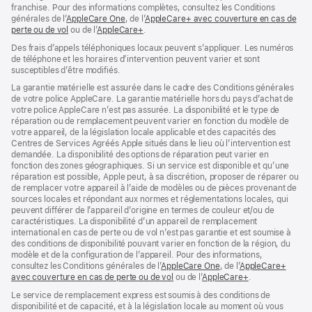
franchise. Pour des informations complètes, consultez les Conditions
générales de l’
AppleCare One
(s’ouvre
, de l’
AppleCare+ avec couverture en cas de
perte ou de vol
(s’ouvre
ou de l’
AppleCare+
dans
(s’ouvre
.
dans
une
dans
Des frais d’appels téléphoniques locaux peuvent s’appliquer. Les numéros
une
nouvelle
une
de téléphone et les horaires d’intervention peuvent varier et sont
nouvelle
fenêtre)
nouvelle
susceptibles d’être modifiés.
fenêtre)
fenêtre)
La garantie matérielle est assurée dans le cadre des Conditions générales
de votre police AppleCare. La garantie matérielle hors du pays d’achat de
votre police AppleCare n’est pas assurée. La disponibilité et le type de
réparation ou de remplacement peuvent varier en fonction du modèle de
votre appareil, de la législation locale applicable et des capacités des
Centres de Services Agréés Apple situés dans le lieu où l’intervention est
demandée. La disponibilité des options de réparation peut varier en
fonction des zones géographiques. Si un service est disponible et qu’une
réparation est possible, Apple peut, à sa discrétion, proposer de réparer ou
de remplacer votre appareil à l’aide de modèles ou de pièces provenant de
sources locales et répondant aux normes et réglementations locales, qui
peuvent différer de l’appareil d’origine en termes de couleur et/ou de
caractéristiques. La disponibilité d’un appareil de remplacement
international en cas de perte ou de vol n’est pas garantie et est soumise à
des conditions de disponibilité pouvant varier en fonction de la région, du
modèle et de la configuration de l’appareil. Pour des informations,
consultez les Conditions générales de l’
AppleCare One
(s’ouvre
, de l’
AppleCare+
avec couverture en cas de perte ou de vol
(s’ouvre
ou de l’
AppleCare+
dans
(s’ouvre
.
dans
une
dans
Le service de remplacement express est soumis à des conditions de
une
nouvelle
une
disponibilité et de capacité, et à la législation locale au moment où vous
nouvelle
fenêtre)
nouvelle