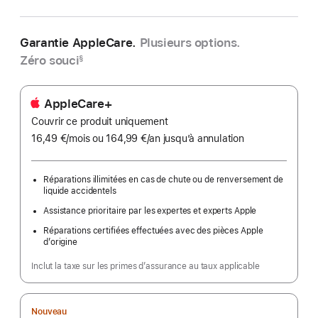
Garantie AppleCare.
Plusieurs options.
Zéro souci
§
AppleCare+
Couvrir ce produit uniquement
16,49 €
/mois
par
ou 164,99 €
/an
par
jusqu’à annulation
mois
an
Réparations illimitées en cas de chute ou de renversement de
liquide accidentels
Assistance prioritaire par les expertes et experts Apple
Réparations certifiées effectuées avec des pièces Apple
d’origine
Inclut la taxe sur les primes d’assurance au taux applicable
Nouveau