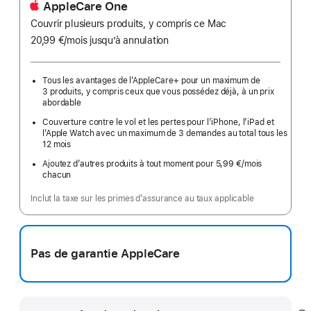
AppleCare One
Couvrir plusieurs produits, y compris ce Mac
20,99 €
/mois
par
jusqu’à annulation
mois
Tous les avantages de l’AppleCare+ pour un maximum de
3 produits, y compris ceux que vous possédez déjà, à un prix
abordable
Couverture contre le vol et les pertes pour l’iPhone, l’iPad et
l’Apple Watch avec un maximum de 3 demandes au total tous les
12 mois
Ajoutez d’autres produits à tout moment pour 5,99 €
/mois
par
chacun
mois
Inclut la taxe sur les primes d’assurance au taux applicable
Pas de garantie AppleCare