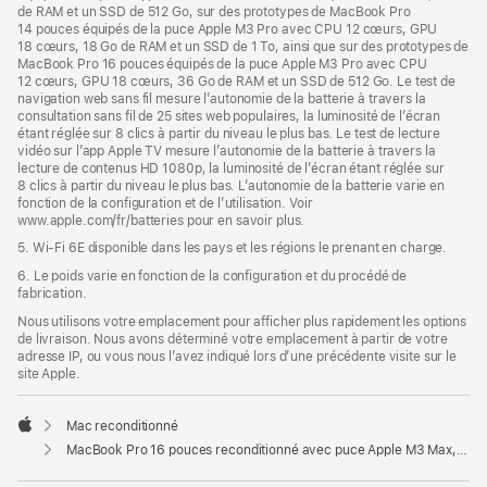
de RAM et un SSD de 512 Go, sur des prototypes de MacBook Pro
14 pouces équipés de la puce Apple M3 Pro avec CPU 12 cœurs, GPU
18 cœurs, 18 Go de RAM et un SSD de 1 To, ainsi que sur des prototypes de
MacBook Pro 16 pouces équipés de la puce Apple M3 Pro avec CPU
12 cœurs, GPU 18 cœurs, 36 Go de RAM et un SSD de 512 Go. Le test de
navigation web sans fil mesure l’autonomie de la batterie à travers la
consultation sans fil de 25 sites web populaires, la luminosité de l’écran
étant réglée sur 8 clics à partir du niveau le plus bas. Le test de lecture
vidéo sur l’app Apple TV mesure l’autonomie de la batterie à travers la
lecture de contenus HD 1080p, la luminosité de l’écran étant réglée sur
8 clics à partir du niveau le plus bas. L’autonomie de la batterie varie en
fonction de la configuration et de l’utilisation. Voir
www.apple.com/fr/batteries pour en savoir plus.
5. Wi-Fi 6E disponible dans les pays et les régions le prenant en charge.
6. Le poids varie en fonction de la configuration et du procédé de
fabrication.
Nous utilisons votre emplacement pour afficher plus rapidement les options
de livraison. Nous avons déterminé votre emplacement à partir de votre
adresse IP, ou vous nous l’avez indiqué lors d’une précédente visite sur le
site Apple.
Mac reconditionné
Apple
MacBook Pro 16 pouces reconditionné avec puce Apple M3 Max, CPU 16 cœurs et GPU 40 cœurs - Noir sidéral