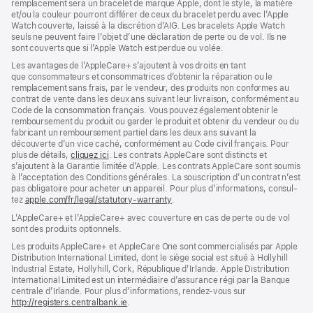
remplacement sera un bracelet de marque Apple, dont le style, la matière
et/ou la couleur pourront différer de ceux du bracelet perdu avec l’Apple
Watch couverte, laissé à la discrétion d’AIG. Les bracelets Apple Watch
seuls ne peuvent faire l’objet d’une déclaration de perte ou de vol. Ils ne
sont couverts que si l’Apple Watch est perdue ou volée.
Les avan­tages de l’AppleCare+ s’ajoutent à vos droits en tant
que consommateurs et consommatrices d’obtenir la réparation ou le
rempla­cement sans frais, par le vendeur, des pro­duits non conformes au
contrat de vente dans les deux ans suivant leur livraison, conformément au
Code de la consom­mation français. Vous pouvez égale­ment obtenir le
rembour­sement du produit ou garder le produit et obtenir du vendeur ou du
fabricant un rembour­sement partiel dans les deux ans suivant la
découverte d’un vice caché, conformément au Code civil français. Pour
plus de détails,
cliquez ici
(s’ouvre
. Les contrats AppleCare sont distincts et
s’ajoutent à la Garantie limitée d’Apple. Les contrats AppleCare sont soumis
dans
à l’acceptation des Conditions générales. La souscription d’un contrat n’est
une
pas obligatoire pour acheter un appa­reil. Pour plus d’infor­mations, consul­
nouvelle
tez
apple.com/fr/legal/statutory-warranty
fenêtre)
(s’ouvre
.
dans
L’AppleCare+ et l’AppleCare+ avec couver­ture en cas de perte ou de vol
une
sont des pro­duits optionnels.
nouvelle
fenêtre)
Les produits AppleCare+ et AppleCare One sont commercialisés par Apple
Distribution International Limited, dont le siège social est situé à Hollyhill
Industrial Estate, Hollyhill, Cork, République d’Irlande. Apple Distribution
International Limited est un intermédiaire d’assurance régi par la Banque
centrale d’Irlande. Pour plus d’informations, rendez-vous sur
http://registers.centralbank.ie
(s’ouvre
.