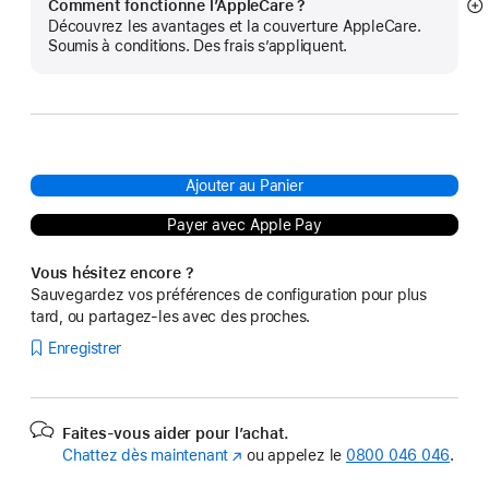
Comment fonctionne l’AppleCare ?
Af
Découvrez les avantages et la couverture AppleCare.
pl
Soumis à conditions. Des frais s’appliquent.
Ajouter au Panier
Payer avec Apple Pay
Vous hésitez encore ?
Sauvegardez vos préférences de configuration pour plus
tard, ou partagez-les avec des proches.
Enregistrer
Faites-vous aider pour l’achat.
Chattez dès maintenant
(s’ouvre
ou appelez le
0800 046 046
.
dans