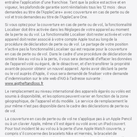
entraîne l’application d’une franchise. Tant que la police est active et en
vigueur, les plafonds de garantie sont réinitialisés tous les 12 mois : deux
demandes au titre de l’AppleCare+ avec couverture en cas de perte ou de
vol et trois demandes au titre de l’AppleCare One.
Si vous optez pour la couverture en cas de perte ou de vol, la fonctionnalité
Localiser doit être activée dans les Réglages de votre appareil au moment
de la perte ou du vol. La fonctionnalité Localiser doit rester activée et votre
appareil doit rester associé à votre compte Apple tout au long de la
procédure de déclaration de perte ou de vol. Le partage de votre position
n’active pas la fonctionnalité Localiser qui est requise pour la couverture
en cas de perte ou de vol. Dans le cadre d’une procédure de déclaration de
sinistre liée au vol ou à la perte, il vous sera demandé d’effacer les données
de l’appareil volé ou égaré, de le désactiver, et d’en transférer la propriété
avant de pouvoir obtenir un nouvel appareil. Après avoir déclaré la perte
ou le vol auprès d’Apple, il vous sera demandé de finaliser votre demande
d’indemnisation sur le site web d’AIG à l’adresse suivante :
www.aigtheftandloss.fr
(s’ouvre
dans
Le remplacement au niveau international des appareils égarés ou volés est
une
soumis à disponibilité, et les options peuvent varier en fonction de la zone
nouvelle
géographique, de l’appareil et du modèle. Le service de remplacement le
fenêtre)
jour même n’est pas disponible dans le cadre des déclarations de perte ou
de vol.
La couverture en cas de perte ou de vol ne s’applique pas à un Apple Pencil
ou à un clavier Apple, même s’il est égaré ou volé avec un iPad couvert.
Pour tout incident lié au vol ou à la perte d’une Apple Watch couverte, y
compris s’il concerne des bracelets Nike et Hermès, le bracelet de