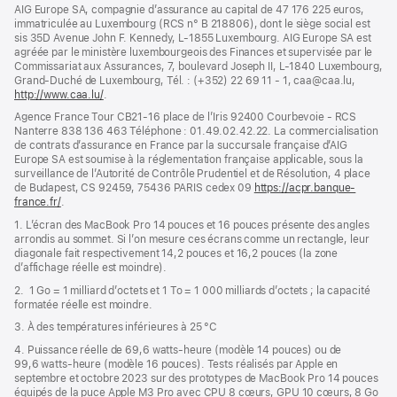
dans
AIG Europe SA, compagnie d’assurance au capital de 47 176 225 euros,
une
immatriculée au Luxembourg (RCS n° B 218806), dont le siège social est
nouvelle
sis 35D Avenue John F. Kennedy, L-1855 Luxembourg. AIG Europe SA est
fenêtre)
agréée par le ministère luxembourgeois des Finances et supervisée par le
Commissariat aux Assurances, 7, boulevard Joseph II, L-1840 Luxembourg,
Grand-Duché de Luxembourg, Tél. : (+352) 22 69 11 - 1, caa@caa.lu,
http://www.caa.lu/
(s’ouvre
.
dans
Agence France Tour CB21-16 place de l’Iris 92400 Courbevoie - RCS
une
Nanterre 838 136 463 Téléphone : 01.49.02.42.22. La commercialisation
nouvelle
de contrats d’assurance en France par la succursale française d’AIG
fenêtre)
Europe SA est soumise à la réglementation française applicable, sous la
surveillance de l’Autorité de Contrôle Prudentiel et de Résolution, 4 place
de Budapest, CS 92459, 75436 PARIS cedex 09
https://acpr.banque-
france.fr/
(s’ouvre
.
dans
1. L’écran des MacBook Pro 14 pouces et 16 pouces présente des angles
une
arrondis au sommet. Si l’on mesure ces écrans comme un rectangle, leur
nouvelle
diagonale fait respectivement 14,2 pouces et 16,2 pouces (la zone
fenêtre)
d’affichage réelle est moindre).
2. 1 Go = 1 milliard d’octets et 1 To = 1 000 milliards d’octets ; la capacité
formatée réelle est moindre.
3. À des températures inférieures à 25 °C
4. Puissance réelle de 69,6 watts-heure (modèle 14 pouces) ou de
99,6 watts-heure (modèle 16 pouces). Tests réalisés par Apple en
septembre et octobre 2023 sur des prototypes de MacBook Pro 14 pouces
équipés de la puce Apple M3 Pro avec CPU 8 cœurs, GPU 10 cœurs, 8 Go