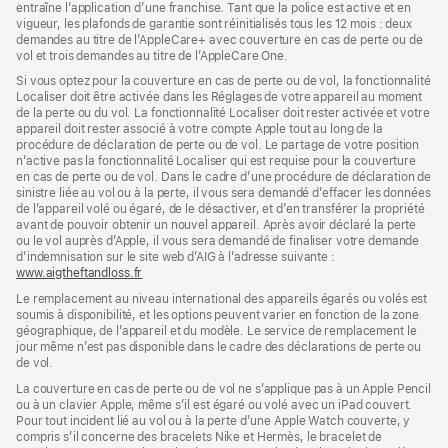
entraîne l’application d’une franchise. Tant que la police est active et en
vigueur, les plafonds de garantie sont réinitialisés tous les 12 mois : deux
demandes au titre de l’AppleCare+ avec couverture en cas de perte ou de
vol et trois demandes au titre de l’AppleCare One.
Si vous optez pour la couverture en cas de perte ou de vol, la fonctionnalité
Localiser doit être activée dans les Réglages de votre appareil au moment
de la perte ou du vol. La fonctionnalité Localiser doit rester activée et votre
appareil doit rester associé à votre compte Apple tout au long de la
procédure de déclaration de perte ou de vol. Le partage de votre position
n’active pas la fonctionnalité Localiser qui est requise pour la couverture
en cas de perte ou de vol. Dans le cadre d’une procédure de déclaration de
sinistre liée au vol ou à la perte, il vous sera demandé d’effacer les données
de l’appareil volé ou égaré, de le désactiver, et d’en transférer la propriété
avant de pouvoir obtenir un nouvel appareil. Après avoir déclaré la perte
ou le vol auprès d’Apple, il vous sera demandé de finaliser votre demande
d’indemnisation sur le site web d’AIG à l’adresse suivante :
www.aigtheftandloss.fr
(s’ouvre
dans
Le remplacement au niveau international des appareils égarés ou volés est
une
soumis à disponibilité, et les options peuvent varier en fonction de la zone
nouvelle
géographique, de l’appareil et du modèle. Le service de remplacement le
fenêtre)
jour même n’est pas disponible dans le cadre des déclarations de perte ou
de vol.
La couverture en cas de perte ou de vol ne s’applique pas à un Apple Pencil
ou à un clavier Apple, même s’il est égaré ou volé avec un iPad couvert.
Pour tout incident lié au vol ou à la perte d’une Apple Watch couverte, y
compris s’il concerne des bracelets Nike et Hermès, le bracelet de