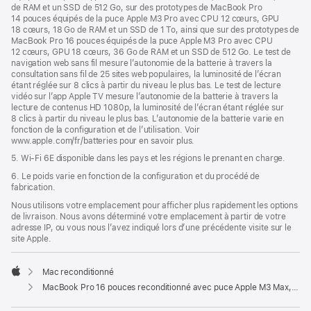
de RAM et un SSD de 512 Go, sur des prototypes de MacBook Pro
14 pouces équipés de la puce Apple M3 Pro avec CPU 12 cœurs, GPU
18 cœurs, 18 Go de RAM et un SSD de 1 To, ainsi que sur des prototypes de
MacBook Pro 16 pouces équipés de la puce Apple M3 Pro avec CPU
12 cœurs, GPU 18 cœurs, 36 Go de RAM et un SSD de 512 Go. Le test de
navigation web sans fil mesure l’autonomie de la batterie à travers la
consultation sans fil de 25 sites web populaires, la luminosité de l’écran
étant réglée sur 8 clics à partir du niveau le plus bas. Le test de lecture
vidéo sur l’app Apple TV mesure l’autonomie de la batterie à travers la
lecture de contenus HD 1080p, la luminosité de l’écran étant réglée sur
8 clics à partir du niveau le plus bas. L’autonomie de la batterie varie en
fonction de la configuration et de l’utilisation. Voir
www.apple.com/fr/batteries pour en savoir plus.
5. Wi-Fi 6E disponible dans les pays et les régions le prenant en charge.
6. Le poids varie en fonction de la configuration et du procédé de
fabrication.
Nous utilisons votre emplacement pour afficher plus rapidement les options
de livraison. Nous avons déterminé votre emplacement à partir de votre
adresse IP, ou vous nous l’avez indiqué lors d’une précédente visite sur le
site Apple.
Mac reconditionné
Apple
MacBook Pro 16 pouces reconditionné avec puce Apple M3 Max, CPU 16 cœurs et GPU 40 cœurs - Noir sidéral