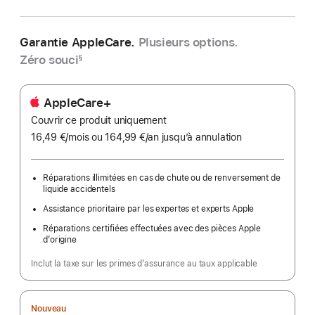
Garantie AppleCare.
Plusieurs options.
Zéro souci
§
AppleCare+
Couvrir ce produit uniquement
16,49 €
/mois
par
ou 164,99 €
/an
par
jusqu’à annulation
mois
an
Réparations illimitées en cas de chute ou de renversement de
liquide accidentels
Assistance prioritaire par les expertes et experts Apple
Réparations certifiées effectuées avec des pièces Apple
d’origine
Inclut la taxe sur les primes d’assurance au taux applicable
Nouveau