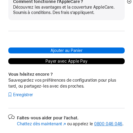
Comment fonctionne l’AppleCare ?
Af
Découvrez les avantages et la couverture AppleCare.
pl
Soumis à conditions. Des frais s’appliquent.
Ajouter au Panier
Payer avec Apple Pay
Vous hésitez encore ?
Sauvegardez vos préférences de configuration pour plus
tard, ou partagez-les avec des proches.
Enregistrer
Faites-vous aider pour l’achat.
Chattez dès maintenant
(s’ouvre
ou appelez le
0800 046 046
.
dans