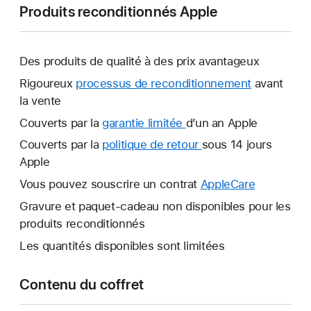
Produits reconditionnés Apple
Des produits de qualité à des prix avantageux
Rigoureux
processus de reconditionnement
avant
la vente
Couverts par la
garantie limitée
Une
d’un an Apple
nouvelle
Couverts par la
politique de retour
Une
sous 14 jours
fenêtre
Apple
nouvelle
s’ouvre.
fenêtre
Vous pouvez souscrire un contrat
AppleCare
Une
s’ouvre.
nouvelle
Gravure et paquet-cadeau non disponibles pour les
fenêtre
produits reconditionnés
s’ouvre.
Les quantités disponibles sont limitées
Contenu du coffret