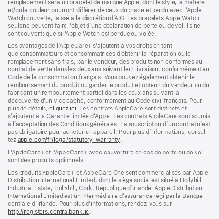
remplacement sera un bracelet de marque Apple, dont le style, la matière
et/ou la couleur pourront différer de ceux du bracelet perdu avec l’Apple
Watch couverte, laissé à la discrétion d’AIG. Les bracelets Apple Watch
seuls ne peuvent faire l’objet d’une déclaration de perte ou de vol. Ils ne
sont couverts que si l’Apple Watch est perdue ou volée.
Les avan­tages de l’AppleCare+ s’ajoutent à vos droits en tant
que consommateurs et consommatrices d’obtenir la réparation ou le
rempla­cement sans frais, par le vendeur, des pro­duits non conformes au
contrat de vente dans les deux ans suivant leur livraison, conformément au
Code de la consom­mation français. Vous pouvez égale­ment obtenir le
rembour­sement du produit ou garder le produit et obtenir du vendeur ou du
fabricant un rembour­sement partiel dans les deux ans suivant la
découverte d’un vice caché, conformément au Code civil français. Pour
plus de détails,
cliquez ici
(s’ouvre
. Les contrats AppleCare sont distincts et
s’ajoutent à la Garantie limitée d’Apple. Les contrats AppleCare sont soumis
dans
à l’acceptation des Conditions générales. La souscription d’un contrat n’est
une
pas obligatoire pour acheter un appa­reil. Pour plus d’infor­mations, consul­
nouvelle
tez
apple.com/fr/legal/statutory-warranty
fenêtre)
(s’ouvre
.
dans
L’AppleCare+ et l’AppleCare+ avec couver­ture en cas de perte ou de vol
une
sont des pro­duits optionnels.
nouvelle
fenêtre)
Les produits AppleCare+ et AppleCare One sont commercialisés par Apple
Distribution International Limited, dont le siège social est situé à Hollyhill
Industrial Estate, Hollyhill, Cork, République d’Irlande. Apple Distribution
International Limited est un intermédiaire d’assurance régi par la Banque
centrale d’Irlande. Pour plus d’informations, rendez-vous sur
http://registers.centralbank.ie
(s’ouvre
.