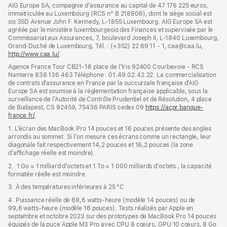
dans
AIG Europe SA, compagnie d’assurance au capital de 47 176 225 euros,
une
immatriculée au Luxembourg (RCS n° B 218806), dont le siège social est
nouvelle
sis 35D Avenue John F. Kennedy, L-1855 Luxembourg. AIG Europe SA est
fenêtre)
agréée par le ministère luxembourgeois des Finances et supervisée par le
Commissariat aux Assurances, 7, boulevard Joseph II, L-1840 Luxembourg,
Grand-Duché de Luxembourg, Tél. : (+352) 22 69 11 - 1, caa@caa.lu,
http://www.caa.lu/
(s’ouvre
.
dans
Agence France Tour CB21-16 place de l’Iris 92400 Courbevoie - RCS
une
Nanterre 838 136 463 Téléphone : 01.49.02.42.22. La commercialisation
nouvelle
de contrats d’assurance en France par la succursale française d’AIG
fenêtre)
Europe SA est soumise à la réglementation française applicable, sous la
surveillance de l’Autorité de Contrôle Prudentiel et de Résolution, 4 place
de Budapest, CS 92459, 75436 PARIS cedex 09
https://acpr.banque-
france.fr/
(s’ouvre
.
dans
1. L’écran des MacBook Pro 14 pouces et 16 pouces présente des angles
une
arrondis au sommet. Si l’on mesure ces écrans comme un rectangle, leur
nouvelle
diagonale fait respectivement 14,2 pouces et 16,2 pouces (la zone
fenêtre)
d’affichage réelle est moindre).
2. 1 Go = 1 milliard d’octets et 1 To = 1 000 milliards d’octets ; la capacité
formatée réelle est moindre.
3. À des températures inférieures à 25 °C
4. Puissance réelle de 69,6 watts-heure (modèle 14 pouces) ou de
99,6 watts-heure (modèle 16 pouces). Tests réalisés par Apple en
septembre et octobre 2023 sur des prototypes de MacBook Pro 14 pouces
équipés de la puce Apple M3 Pro avec CPU 8 cœurs, GPU 10 cœurs, 8 Go