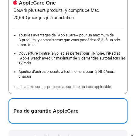
AppleCare One
Couvrir plusieurs produits, y compris ce Mac
20,99 €
/mois
par
jusqu’à annulation
mois
Tous les avantages de l’AppleCare+ pour un maximum de
3 produits, y compris ceux que vous possédez déjà, à un prix
abordable
Couverture contre le vol et les pertes pour l’iPhone, l’iPad et
l’Apple Watch avec un maximum de 3 demandes au total tous les
12 mois
Ajoutez d’autres produits à tout moment pour 5,99 €
/mois
par
chacun
mois
Inclut la taxe sur les primes d’assurance au taux applicable
Pas de garantie AppleCare