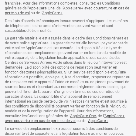
franchise. Pour des informations complètes, consultez les Conditions
générales de l’
AppleCare One
(s’ouvre
, de l’
AppleCare+ avec couverture en cas de
perte ou de vol
(s’ouvre
ou de l’
AppleCare+
dans
(s’ouvre
.
dans
une
dans
Des frais d’appels téléphoniques locaux peuvent s’appliquer. Les numéros
une
nouvelle
une
de téléphone et les horaires d’intervention peuvent varier et sont
nouvelle
fenêtre)
nouvelle
susceptibles d’être modifiés.
fenêtre)
fenêtre)
La garantie matérielle est assurée dans le cadre des Conditions générales
de votre police AppleCare. La garantie matérielle hors du pays d’achat de
votre police AppleCare n’est pas assurée. La disponibilité et le type de
réparation ou de remplacement peuvent varier en fonction du modèle de
votre appareil, de la législation locale applicable et des capacités des
Centres de Services Agréés Apple situés dans le lieu où l’intervention est
demandée. La disponibilité des options de réparation peut varier en
fonction des zones géographiques. Si un service est disponible et qu’une
réparation est possible, Apple peut, à sa discrétion, proposer de réparer ou
de remplacer votre appareil à l’aide de modèles ou de pièces provenant de
sources locales et répondant aux normes et réglementations locales, qui
peuvent différer de l’appareil d’origine en termes de couleur et/ou de
caractéristiques. La disponibilité d’un appareil de remplacement
international en cas de perte ou de vol n’est pas garantie et est soumise à
des conditions de disponibilité pouvant varier en fonction de la région, du
modèle et de la configuration de l’appareil. Pour des informations,
consultez les Conditions générales de l’
AppleCare One
(s’ouvre
, de l’
AppleCare+
avec couverture en cas de perte ou de vol
(s’ouvre
ou de l’
AppleCare+
dans
(s’ouvre
.
dans
une
dans
Le service de remplacement express est soumis à des conditions de
une
nouvelle
une
disponibilité et de capacité, et à la législation locale au moment où vous
nouvelle
fenêtre)
nouvelle