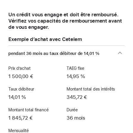
une
nouvelle
Un crédit vous engage et doit être remboursé.
fenêtre)
Vérifiez vos capacités de remboursement avant
de vous engager.
Exemple d’achat avec Cetelem
pendant 36 mois au taux débiteur de 14,01 %
Prix d’achat
TAEG fixe
1 500,00 €
14,95 %
Taux débiteur
Montant total des intérêts
14,01 %
345,72 €
Montant total financé
Durée
1 845,72 €
36 mois
Mensualité