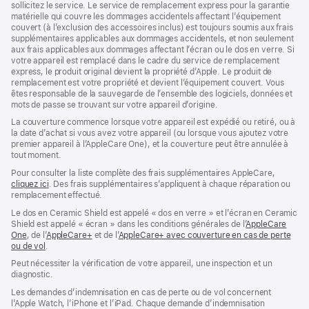
sollicitez le service. Le service de remplacement express pour la garantie
fenêtre)
fenêtre)
matérielle qui couvre les dommages accidentels affectant l’équipement
couvert (à l’exclusion des accessoires inclus) est toujours soumis aux frais
supplémentaires applicables aux dommages accidentels, et non seulement
aux frais applicables aux dommages affectant l’écran ou le dos en verre. Si
votre appareil est remplacé dans le cadre du service de remplacement
express, le produit original devient la propriété d’Apple. Le produit de
remplacement est votre propriété et devient l’équipement couvert. Vous
êtes responsable de la sauvegarde de l’ensemble des logiciels, données et
mots de passe se trouvant sur votre appareil d’origine.
La couverture commence lorsque votre appareil est expédié ou retiré, ou à
la date d’achat si vous avez votre appareil (ou lorsque vous ajoutez votre
premier appareil à l’AppleCare One), et la couverture peut être annulée à
tout moment.
Pour consulter la liste complète des frais supplémentaires AppleCare,
cliquez ici
(s’ouvre
. Des frais supplémentaires s’appliquent à chaque réparation ou
remplacement effectué.
dans
une
Le dos en Ceramic Shield est appelé « dos en verre » et l’écran en Ceramic
nouvelle
Shield est appelé « écran » dans les conditions générales de l’
AppleCare
fenêtre)
One
(s’ouvre
, de l’
AppleCare+
(s’ouvre
et de l’
AppleCare+ avec couverture en cas de perte
ou de vol
dans
(s’ouvre
.
dans
une
dans
une
Peut nécessiter la vérification de votre appareil, une inspection et un
nouvelle
une
nouvelle
diagnostic.
fenêtre)
nouvelle
fenêtre)
fenêtre)
Les demandes d’indemnisation en cas de perte ou de vol concernent
l’Apple Watch, l’iPhone et l’iPad. Chaque demande d’indemnisation