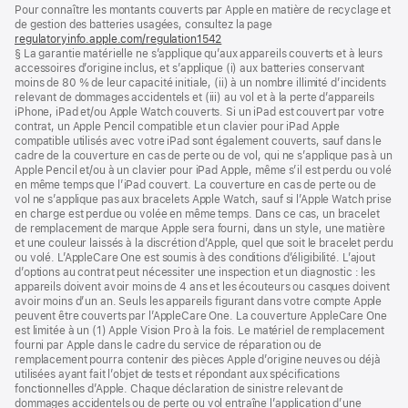
Notes
Pour connaître les montants couverts par Apple en matière de recyclage et
de
de
de gestion des batteries usagées, consultez la page
bas
page
regulatoryinfo.apple.com/regulation1542
(s’ouvre
de
§ La garantie matérielle ne s’applique qu’aux appareils couverts et à leurs
dans
page
accessoires d’origine inclus, et s’applique (i) aux batteries conservant
une
moins de 80 % de leur capacité initiale, (ii) à un nombre illimité d’incidents
nouvelle
relevant de dommages accidentels et (iii) au vol et à la perte d’appareils
fenêtre)
iPhone, iPad et/ou Apple Watch couverts. Si un iPad est couvert par votre
contrat, un Apple Pencil compatible et un clavier pour iPad Apple
compatible utilisés avec votre iPad sont également couverts, sauf dans le
cadre de la couverture en cas de perte ou de vol, qui ne s’applique pas à un
Apple Pencil et/ou à un clavier pour iPad Apple, même s’il est perdu ou volé
en même temps que l’iPad couvert. La couverture en cas de perte ou de
vol ne s’applique pas aux bracelets Apple Watch, sauf si l’Apple Watch prise
en charge est perdue ou volée en même temps. Dans ce cas, un bracelet
de remplacement de marque Apple sera fourni, dans un style, une matière
et une couleur laissés à la discrétion d’Apple, quel que soit le bracelet perdu
ou volé. L’AppleCare One est soumis à des conditions d’éligibilité. L’ajout
d’options au contrat peut nécessiter une inspection et un diagnostic : les
appareils doivent avoir moins de 4 ans et les écouteurs ou casques doivent
avoir moins d’un an. Seuls les appareils figurant dans votre compte Apple
peuvent être couverts par l’AppleCare One. La couverture AppleCare One
est limitée à un (1) Apple Vision Pro à la fois. Le matériel de remplacement
fourni par Apple dans le cadre du service de réparation ou de
remplacement pourra contenir des pièces Apple d’origine neuves ou déjà
utilisées ayant fait l’objet de tests et répondant aux spécifications
fonctionnelles d’Apple. Chaque déclaration de sinistre relevant de
dommages accidentels ou de perte ou vol entraîne l’application d’une