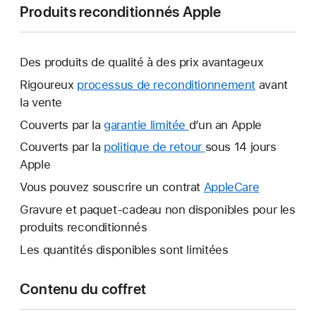
Produits reconditionnés Apple
Des produits de qualité à des prix avantageux
Rigoureux
processus de reconditionnement
avant
la vente
Couverts par la
garantie limitée
Une
d’un an Apple
nouvelle
Couverts par la
politique de retour
Une
sous 14 jours
fenêtre
Apple
nouvelle
s’ouvre.
fenêtre
Vous pouvez souscrire un contrat
AppleCare
Une
s’ouvre.
nouvelle
Gravure et paquet-cadeau non disponibles pour les
fenêtre
produits reconditionnés
s’ouvre.
Les quantités disponibles sont limitées
Contenu du coffret