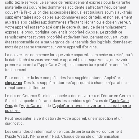
sollicitez le service. Le service de remplacement express pour la garantie
fenêtre)
fenêtre)
matérielle qui couvre les dommages accidentels affectant l’équipement
couvert (à l’exclusion des accessoires inclus) est toujours soumis aux frais
supplémentaires applicables aux dommages accidentels, et non seulement
aux frais applicables aux dommages affectant l’écran ou le dos en verre. Si
votre appareil est remplacé dans le cadre du service de remplacement
express, le produit original devient la propriété d’Apple. Le produit de
remplacement est votre propriété et devient l’équipement couvert. Vous
êtes responsable de la sauvegarde de l’ensemble des logiciels, données et
mots de passe se trouvant sur votre appareil d’origine.
La couverture commence lorsque votre appareil est expédié ou retiré, ou à
la date d’achat si vous avez votre appareil (ou lorsque vous ajoutez votre
premier appareil à l’AppleCare One), et la couverture peut être annulée à
tout moment.
Pour consulter la liste complète des frais supplémentaires AppleCare,
cliquez ici
(s’ouvre
. Des frais supplémentaires s’appliquent à chaque réparation ou
remplacement effectué.
dans
une
Le dos en Ceramic Shield est appelé « dos en verre » et l’écran en Ceramic
nouvelle
Shield est appelé « écran » dans les conditions générales de l’
AppleCare
fenêtre)
One
(s’ouvre
, de l’
AppleCare+
(s’ouvre
et de l’
AppleCare+ avec couverture en cas de perte
ou de vol
dans
(s’ouvre
.
dans
une
dans
une
Peut nécessiter la vérification de votre appareil, une inspection et un
nouvelle
une
nouvelle
diagnostic.
fenêtre)
nouvelle
fenêtre)
fenêtre)
Les demandes d’indemnisation en cas de perte ou de vol concernent
l’Apple Watch, l’iPhone et l’iPad. Chaque demande d’indemnisation