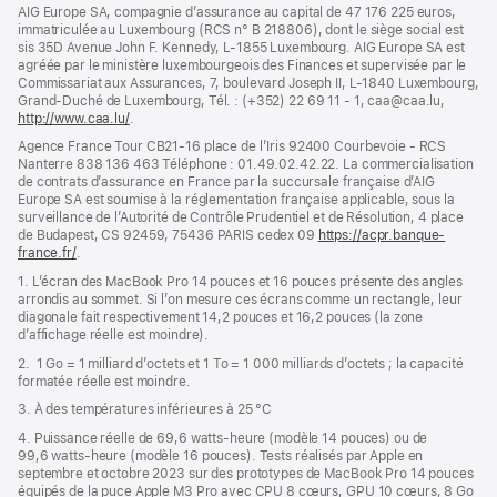
dans
AIG Europe SA, compagnie d’assurance au capital de 47 176 225 euros,
une
immatriculée au Luxembourg (RCS n° B 218806), dont le siège social est
nouvelle
sis 35D Avenue John F. Kennedy, L-1855 Luxembourg. AIG Europe SA est
fenêtre)
agréée par le ministère luxembourgeois des Finances et supervisée par le
Commissariat aux Assurances, 7, boulevard Joseph II, L-1840 Luxembourg,
Grand-Duché de Luxembourg, Tél. : (+352) 22 69 11 - 1, caa@caa.lu,
http://www.caa.lu/
(s’ouvre
.
dans
Agence France Tour CB21-16 place de l’Iris 92400 Courbevoie - RCS
une
Nanterre 838 136 463 Téléphone : 01.49.02.42.22. La commercialisation
nouvelle
de contrats d’assurance en France par la succursale française d’AIG
fenêtre)
Europe SA est soumise à la réglementation française applicable, sous la
surveillance de l’Autorité de Contrôle Prudentiel et de Résolution, 4 place
de Budapest, CS 92459, 75436 PARIS cedex 09
https://acpr.banque-
france.fr/
(s’ouvre
.
dans
1. L’écran des MacBook Pro 14 pouces et 16 pouces présente des angles
une
arrondis au sommet. Si l’on mesure ces écrans comme un rectangle, leur
nouvelle
diagonale fait respectivement 14,2 pouces et 16,2 pouces (la zone
fenêtre)
d’affichage réelle est moindre).
2. 1 Go = 1 milliard d’octets et 1 To = 1 000 milliards d’octets ; la capacité
formatée réelle est moindre.
3. À des températures inférieures à 25 °C
4. Puissance réelle de 69,6 watts-heure (modèle 14 pouces) ou de
99,6 watts-heure (modèle 16 pouces). Tests réalisés par Apple en
septembre et octobre 2023 sur des prototypes de MacBook Pro 14 pouces
équipés de la puce Apple M3 Pro avec CPU 8 cœurs, GPU 10 cœurs, 8 Go