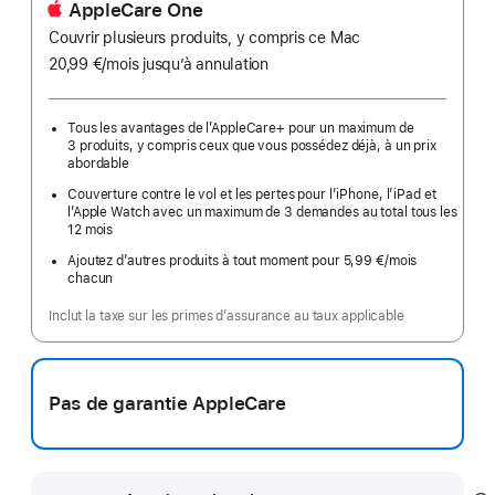
AppleCare One
Couvrir plusieurs produits, y compris ce Mac
20,99 €
/mois
par
jusqu’à annulation
mois
Tous les avantages de l’AppleCare+ pour un maximum de
3 produits, y compris ceux que vous possédez déjà, à un prix
abordable
Couverture contre le vol et les pertes pour l’iPhone, l’iPad et
l’Apple Watch avec un maximum de 3 demandes au total tous les
12 mois
Ajoutez d’autres produits à tout moment pour 5,99 €
/mois
par
chacun
mois
Inclut la taxe sur les primes d’assurance au taux applicable
Pas de garantie AppleCare