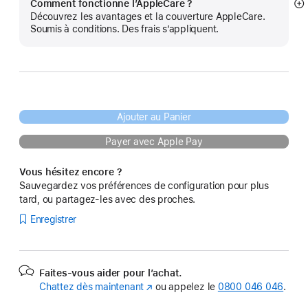
Comment fonctionne l’AppleCare ?
Af
Découvrez les avantages et la couverture AppleCare.
pl
Soumis à conditions. Des frais s’appliquent.
Ajouter au Panier
Payer avec Apple Pay
Vous hésitez encore ?
Sauvegardez vos préférences de configuration pour plus
tard, ou partagez-les avec des proches.
Enregistrer
Faites-vous aider pour l’achat.
Chattez dès maintenant
(s’ouvre
ou appelez le
0800 046 046
.
dans