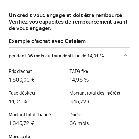
une
nouvelle
Un crédit vous engage et doit être remboursé.
fenêtre)
Vérifiez vos capacités de remboursement avant
de vous engager.
Exemple d’achat avec Cetelem
pendant 36 mois au taux débiteur de 14,01 %
Prix d’achat
TAEG fixe
1 500,00 €
14,95 %
Taux débiteur
Montant total des intérêts
14,01 %
345,72 €
Montant total financé
Durée
1 845,72 €
36 mois
Mensualité