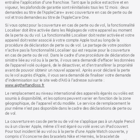
entraîne l’application d’une franchise. Tant que la police est active et en
vigueur, les plafonds de garantie sont réinitialisés tous les 12 mois : deux
demandes au titre de l’AppleCare+ avec couverture en cas de perte ou de
vol et trois demandes au titre de l’AppleCare One.
Si vous optez pour la couverture en cas de perte ou de vol, la fonctionnalité
Localiser doit être activée dans les Réglages de votre appareil au moment
de la perte ou du vol. La fonctionnalité Localiser doit rester activée et votre
appareil doit rester associé à votre compte Apple tout au long de la
procédure de déclaration de perte ou de vol. Le partage de votre position
n’active pas la fonctionnalité Localiser qui est requise pour la couverture
en cas de perte ou de vol. Dans le cadre d’une procédure de déclaration de
sinistre liée au vol ou à la perte, il vous sera demandé d’effacer les données
de l’appareil volé ou égaré, de le désactiver, et d’en transférer la propriété
avant de pouvoir obtenir un nouvel appareil. Après avoir déclaré la perte
ou le vol auprès d’Apple, il vous sera demandé de finaliser votre demande
d’indemnisation sur le site web d’AIG à l’adresse suivante :
www.aigtheftandloss.fr
(s’ouvre
dans
Le remplacement au niveau international des appareils égarés ou volés est
une
soumis à disponibilité, et les options peuvent varier en fonction de la zone
nouvelle
géographique, de l’appareil et du modèle. Le service de remplacement le
fenêtre)
jour même n’est pas disponible dans le cadre des déclarations de perte ou
de vol.
La couverture en cas de perte ou de vol ne s’applique pas à un Apple Pencil
ou à un clavier Apple, même s’il est égaré ou volé avec un iPad couvert.
Pour tout incident lié au vol ou à la perte d’une Apple Watch couverte, y
compris s’il concerne des bracelets Nike et Hermès, le bracelet de