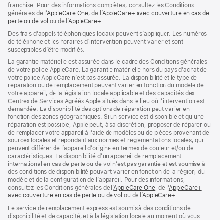
franchise. Pour des informations complètes, consultez les Conditions
générales de l’
AppleCare One
(s’ouvre
, de l’
AppleCare+ avec couverture en cas de
perte ou de vol
(s’ouvre
ou de l’
AppleCare+
dans
(s’ouvre
.
dans
une
dans
Des frais d’appels téléphoniques locaux peuvent s’appliquer. Les numéros
une
nouvelle
une
de téléphone et les horaires d’intervention peuvent varier et sont
nouvelle
fenêtre)
nouvelle
susceptibles d’être modifiés.
fenêtre)
fenêtre)
La garantie matérielle est assurée dans le cadre des Conditions générales
de votre police AppleCare. La garantie matérielle hors du pays d’achat de
votre police AppleCare n’est pas assurée. La disponibilité et le type de
réparation ou de remplacement peuvent varier en fonction du modèle de
votre appareil, de la législation locale applicable et des capacités des
Centres de Services Agréés Apple situés dans le lieu où l’intervention est
demandée. La disponibilité des options de réparation peut varier en
fonction des zones géographiques. Si un service est disponible et qu’une
réparation est possible, Apple peut, à sa discrétion, proposer de réparer ou
de remplacer votre appareil à l’aide de modèles ou de pièces provenant de
sources locales et répondant aux normes et réglementations locales, qui
peuvent différer de l’appareil d’origine en termes de couleur et/ou de
caractéristiques. La disponibilité d’un appareil de remplacement
international en cas de perte ou de vol n’est pas garantie et est soumise à
des conditions de disponibilité pouvant varier en fonction de la région, du
modèle et de la configuration de l’appareil. Pour des informations,
consultez les Conditions générales de l’
AppleCare One
(s’ouvre
, de l’
AppleCare+
avec couverture en cas de perte ou de vol
(s’ouvre
ou de l’
AppleCare+
dans
(s’ouvre
.
dans
une
dans
Le service de remplacement express est soumis à des conditions de
une
nouvelle
une
disponibilité et de capacité, et à la législation locale au moment où vous
nouvelle
fenêtre)
nouvelle