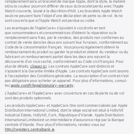
remplacement sera un bracelet de marque Apple, dont le style, la matière
et/ou la couleur pourront différer de ceux du bracelet perdu avec l’Apple
Watch couverte, laissé à la discrétion d’AIG. Les bracelets Apple Watch
seuls ne peuvent faire l’objet d’une déclaration de perte ou de vol. Ils ne
sont couverts que si l’Apple Watch est perdue ou volée.
Les avan­tages de l’AppleCare+ s’ajoutent à vos droits en tant
que consommateurs et consommatrices d’obtenir la réparation ou le
rempla­cement sans frais, par le vendeur, des pro­duits non conformes au
contrat de vente dans les deux ans suivant leur livraison, conformément au
Code de la consom­mation français. Vous pouvez égale­ment obtenir le
rembour­sement du produit ou garder le produit et obtenir du vendeur ou du
fabricant un rembour­sement partiel dans les deux ans suivant la
découverte d’un vice caché, conformément au Code civil français. Pour
plus de détails,
cliquez ici
(s’ouvre
. Les contrats AppleCare sont distincts et
s’ajoutent à la Garantie limitée d’Apple. Les contrats AppleCare sont soumis
dans
à l’acceptation des Conditions générales. La souscription d’un contrat n’est
une
pas obligatoire pour acheter un appa­reil. Pour plus d’infor­mations, consul­
nouvelle
tez
apple.com/fr/legal/statutory-warranty
fenêtre)
(s’ouvre
.
dans
L’AppleCare+ et l’AppleCare+ avec couver­ture en cas de perte ou de vol
une
sont des pro­duits optionnels.
nouvelle
fenêtre)
Les produits AppleCare+ et AppleCare One sont commercialisés par Apple
Distribution International Limited, dont le siège social est situé à Hollyhill
Industrial Estate, Hollyhill, Cork, République d’Irlande. Apple Distribution
International Limited est un intermédiaire d’assurance régi par la Banque
centrale d’Irlande. Pour plus d’informations, rendez-vous sur
http://registers.centralbank.ie
(s’ouvre
.