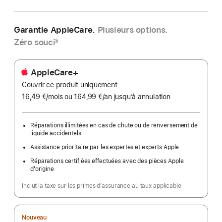
Garantie AppleCare.
Plusieurs options.
Zéro souci
§
AppleCare+
Couvrir ce produit uniquement
16,49 €
/mois
par
ou 164,99 €
/an
par
jusqu’à annulation
mois
an
Réparations illimitées en cas de chute ou de renversement de
liquide accidentels
Assistance prioritaire par les expertes et experts Apple
Réparations certifiées effectuées avec des pièces Apple
d’origine
Inclut la taxe sur les primes d’assurance au taux applicable
Nouveau