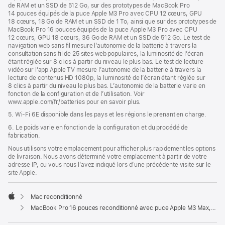
de RAM et un SSD de 512 Go, sur des prototypes de MacBook Pro
14 pouces équipés de la puce Apple M3 Pro avec CPU 12 cœurs, GPU
18 cœurs, 18 Go de RAM et un SSD de 1 To, ainsi que sur des prototypes de
MacBook Pro 16 pouces équipés de la puce Apple M3 Pro avec CPU
12 cœurs, GPU 18 cœurs, 36 Go de RAM et un SSD de 512 Go. Le test de
navigation web sans fil mesure l’autonomie de la batterie à travers la
consultation sans fil de 25 sites web populaires, la luminosité de l’écran
étant réglée sur 8 clics à partir du niveau le plus bas. Le test de lecture
vidéo sur l’app Apple TV mesure l’autonomie de la batterie à travers la
lecture de contenus HD 1080p, la luminosité de l’écran étant réglée sur
8 clics à partir du niveau le plus bas. L’autonomie de la batterie varie en
fonction de la configuration et de l’utilisation. Voir
www.apple.com/fr/batteries pour en savoir plus.
5. Wi-Fi 6E disponible dans les pays et les régions le prenant en charge.
6. Le poids varie en fonction de la configuration et du procédé de
fabrication.
Nous utilisons votre emplacement pour afficher plus rapidement les options
de livraison. Nous avons déterminé votre emplacement à partir de votre
adresse IP, ou vous nous l’avez indiqué lors d’une précédente visite sur le
site Apple.
Mac reconditionné
Apple
MacBook Pro 16 pouces reconditionné avec puce Apple M3 Max, CPU 16 cœurs et GPU 40 cœurs - Argent