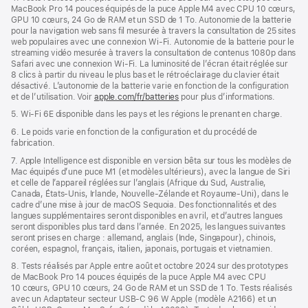
MacBook Pro 14 pouces équipés de la puce Apple M4 avec CPU 10 cœurs,
GPU 10 cœurs, 24 Go de RAM et un SSD de 1 To. Autonomie de la batterie
pour la navigation web sans fil mesurée à travers la consultation de 25 sites
web populaires avec une connexion Wi-Fi. Autonomie de la batterie pour le
streaming vidéo mesurée à travers la consultation de contenus 1080p dans
Safari avec une connexion Wi-Fi. La luminosité de l’écran était réglée sur
8 clics à partir du niveau le plus bas et le rétroéclairage du clavier était
désactivé. L’autonomie de la batterie varie en fonction de la configuration
et de l’utilisation. Voir
apple.com/fr/batteries
pour plus d’informations.
5. Wi-Fi 6E disponible dans les pays et les régions le prenant en charge.
6. Le poids varie en fonction de la configuration et du procédé de
fabrication.
7. Apple Intelligence est disponible en version bêta sur tous les modèles de
Mac équipés d’une puce M1 (et modèles ultérieurs), avec la langue de Siri
et celle de l’appareil réglées sur l’anglais (Afrique du Sud, Australie,
Canada, États-Unis, Irlande, Nouvelle-Zélande et Royaume-Uni), dans le
cadre d’une mise à jour de macOS Sequoia. Des fonctionnalités et des
langues supplémentaires seront disponibles en avril, et d’autres langues
seront disponibles plus tard dans l’année. En 2025, les langues suivantes
seront prises en charge : allemand, anglais (Inde, Singapour), chinois,
coréen, espagnol, français, italien, japonais, portugais et vietnamien.
8. Tests réalisés par Apple entre août et octobre 2024 sur des prototypes
de MacBook Pro 14 pouces équipés de la puce Apple M4 avec CPU
10 cœurs, GPU 10 cœurs, 24 Go de RAM et un SSD de 1 To. Tests réalisés
avec un Adaptateur secteur USB-C 96 W Apple (modèle A2166) et un