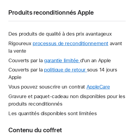
Produits reconditionnés Apple
Des produits de qualité à des prix avantageux
Rigoureux
processus de reconditionnement
avant
la vente
Couverts par la
garantie limitée
Une
d’un an Apple
nouvelle
Couverts par la
politique de retour
Une
sous 14 jours
fenêtre
Apple
nouvelle
s’ouvre.
fenêtre
Vous pouvez souscrire un contrat
AppleCare
Une
s’ouvre.
nouvelle
Gravure et paquet-cadeau non disponibles pour les
fenêtre
produits reconditionnés
s’ouvre.
Les quantités disponibles sont limitées
Contenu du coffret