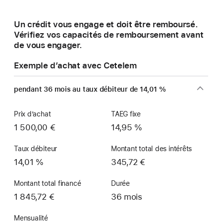
une
nouvelle
Un crédit vous engage et doit être remboursé.
fenêtre)
Vérifiez vos capacités de remboursement avant
de vous engager.
Exemple d’achat avec Cetelem
pendant 36 mois au taux débiteur de 14,01 %
Prix d’achat
TAEG fixe
1 500,00 €
14,95 %
Taux débiteur
Montant total des intérêts
14,01 %
345,72 €
Montant total financé
Durée
1 845,72 €
36 mois
Mensualité