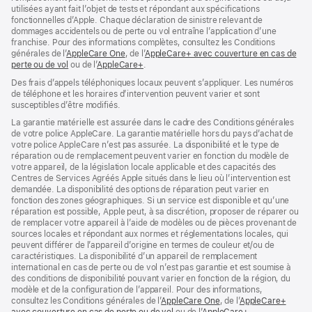
utilisées ayant fait l’objet de tests et répondant aux spécifications
fonctionnelles d’Apple. Chaque déclaration de sinistre relevant de
dommages accidentels ou de perte ou vol entraîne l’application d’une
franchise. Pour des informations complètes, consultez les Conditions
générales de l’
AppleCare One
(s’ouvre
, de l’
AppleCare+ avec couverture en cas de
perte ou de vol
(s’ouvre
ou de l’
AppleCare+
dans
(s’ouvre
.
dans
une
dans
Des frais d’appels téléphoniques locaux peuvent s’appliquer. Les numéros
une
nouvelle
une
de téléphone et les horaires d’intervention peuvent varier et sont
nouvelle
fenêtre)
nouvelle
susceptibles d’être modifiés.
fenêtre)
fenêtre)
La garantie matérielle est assurée dans le cadre des Conditions générales
de votre police AppleCare. La garantie matérielle hors du pays d’achat de
votre police AppleCare n’est pas assurée. La disponibilité et le type de
réparation ou de remplacement peuvent varier en fonction du modèle de
votre appareil, de la législation locale applicable et des capacités des
Centres de Services Agréés Apple situés dans le lieu où l’intervention est
demandée. La disponibilité des options de réparation peut varier en
fonction des zones géographiques. Si un service est disponible et qu’une
réparation est possible, Apple peut, à sa discrétion, proposer de réparer ou
de remplacer votre appareil à l’aide de modèles ou de pièces provenant de
sources locales et répondant aux normes et réglementations locales, qui
peuvent différer de l’appareil d’origine en termes de couleur et/ou de
caractéristiques. La disponibilité d’un appareil de remplacement
international en cas de perte ou de vol n’est pas garantie et est soumise à
des conditions de disponibilité pouvant varier en fonction de la région, du
modèle et de la configuration de l’appareil. Pour des informations,
consultez les Conditions générales de l’
AppleCare One
(s’ouvre
, de l’
AppleCare+