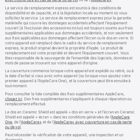
avec couverture en cas de perte ou de vol
(s’ouvre
ou de l’
AppleCare+
dans
(s’ouvre
.
dans
une
dans
Le service de remplacement express est soumis à des conditions de
une
nouvelle
une
disponibilité et de capacité, et à la législation locale au moment où vous
nouvelle
fenêtre)
nouvelle
sollicitez le service. Le service de remplacement express pour la garantie
fenêtre)
fenêtre)
matérielle qui couvre les dommages accidentels affectant l’équipement
couvert (à l’exclusion des accessoires inclus) est toujours soumis aux frais
supplémentaires applicables aux dommages accidentels, et non seulement
aux frais applicables aux dommages affectant l’écran ou le dos en verre. Si
votre appareil est remplacé dans le cadre du service de remplacement
express, le produit original devient la propriété d’Apple. Le produit de
remplacement est votre propriété et devient l’équipement couvert. Vous
êtes responsable de la sauvegarde de l’ensemble des logiciels, données et
mots de passe se trouvant sur votre appareil d’origine.
La couverture commence lorsque votre appareil est expédié ou retiré, ou à
la date d’achat si vous avez votre appareil (ou lorsque vous ajoutez votre
premier appareil à l’AppleCare One), et la couverture peut être annulée à
tout moment.
Pour consulter la liste complète des frais supplémentaires AppleCare,
cliquez ici
(s’ouvre
. Des frais supplémentaires s’appliquent à chaque réparation ou
remplacement effectué.
dans
une
Le dos en Ceramic Shield est appelé « dos en verre » et l’écran en Ceramic
nouvelle
Shield est appelé « écran » dans les conditions générales de l’
AppleCare
fenêtre)
One
(s’ouvre
, de l’
AppleCare+
(s’ouvre
et de l’
AppleCare+ avec couverture en cas de perte
ou de vol
dans
(s’ouvre
.
dans
une
dans
une
Peut nécessiter la vérification de votre appareil, une inspection et un
nouvelle
une
nouvelle