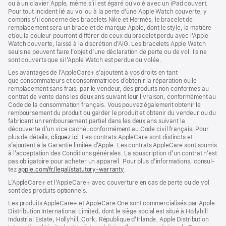
ou à un clavier Apple, même s’il est égaré ou volé avec un iPad couvert.
Pour tout incident lié au vol ou à la perte d’une Apple Watch couverte, y
compris s’il concerne des bracelets Nike et Hermès, le bracelet de
remplacement sera un bracelet de marque Apple, dont le style, la matière
et/ou la couleur pourront différer de ceux du bracelet perdu avec l’Apple
Watch couverte, laissé à la discrétion d’AIG. Les bracelets Apple Watch
seuls ne peuvent faire l’objet d’une déclaration de perte ou de vol. Ils ne
sont couverts que si l’Apple Watch est perdue ou volée.
Les avan­tages de l’AppleCare+ s’ajoutent à vos droits en tant
que consommateurs et consommatrices d’obtenir la réparation ou le
rempla­cement sans frais, par le vendeur, des pro­duits non conformes au
contrat de vente dans les deux ans suivant leur livraison, conformément au
Code de la consom­mation français. Vous pouvez égale­ment obtenir le
rembour­sement du produit ou garder le produit et obtenir du vendeur ou du
fabricant un rembour­sement partiel dans les deux ans suivant la
découverte d’un vice caché, conformément au Code civil français. Pour
plus de détails,
cliquez ici
(s’ouvre
. Les contrats AppleCare sont distincts et
s’ajoutent à la Garantie limitée d’Apple. Les contrats AppleCare sont soumis
dans
à l’acceptation des Conditions générales. La souscription d’un contrat n’est
une
pas obligatoire pour acheter un appa­reil. Pour plus d’infor­mations, consul­
nouvelle
tez
apple.com/fr/legal/statutory-warranty
fenêtre)
(s’ouvre
.
dans
L’AppleCare+ et l’AppleCare+ avec couver­ture en cas de perte ou de vol
une
sont des pro­duits optionnels.
nouvelle
fenêtre)
Les produits AppleCare+ et AppleCare One sont commercialisés par Apple
Distribution International Limited, dont le siège social est situé à Hollyhill
Industrial Estate, Hollyhill, Cork, République d’Irlande. Apple Distribution