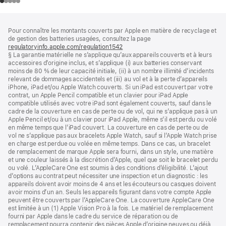
Pied
Notes
Pour connaître les montants couverts par Apple en matière de recyclage et
de
de
de gestion des batteries usagées, consultez la page
bas
page
regulatoryinfo.apple.com/regulation1542
(s’ouvre
de
§ La garantie matérielle ne s’applique qu’aux appareils couverts et à leurs
dans
page
accessoires d’origine inclus, et s’applique (i) aux batteries conservant
une
moins de 80 % de leur capacité initiale, (ii) à un nombre illimité d’incidents
nouvelle
relevant de dommages accidentels et (iii) au vol et à la perte d’appareils
fenêtre)
iPhone, iPad et/ou Apple Watch couverts. Si un iPad est couvert par votre
contrat, un Apple Pencil compatible et un clavier pour iPad Apple
compatible utilisés avec votre iPad sont également couverts, sauf dans le
cadre de la couverture en cas de perte ou de vol, qui ne s’applique pas à un
Apple Pencil et/ou à un clavier pour iPad Apple, même s’il est perdu ou volé
en même temps que l’iPad couvert. La couverture en cas de perte ou de
vol ne s’applique pas aux bracelets Apple Watch, sauf si l’Apple Watch prise
en charge est perdue ou volée en même temps. Dans ce cas, un bracelet
de remplacement de marque Apple sera fourni, dans un style, une matière
et une couleur laissés à la discrétion d’Apple, quel que soit le bracelet perdu
ou volé. L’AppleCare One est soumis à des conditions d’éligibilité. L’ajout
d’options au contrat peut nécessiter une inspection et un diagnostic : les
appareils doivent avoir moins de 4 ans et les écouteurs ou casques doivent
avoir moins d’un an. Seuls les appareils figurant dans votre compte Apple
peuvent être couverts par l’AppleCare One. La couverture AppleCare One
est limitée à un (1) Apple Vision Pro à la fois. Le matériel de remplacement
fourni par Apple dans le cadre du service de réparation ou de
remplacement pourra contenir des pièces Apple d’origine neuves ou déjà