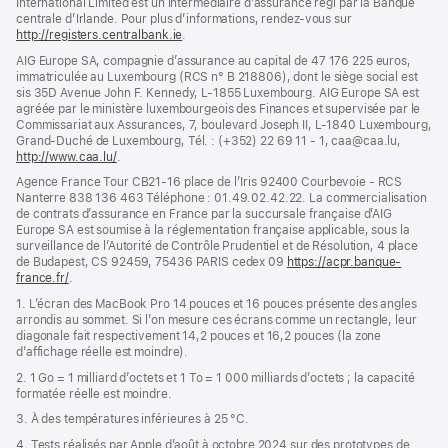
International Limited est un intermédiaire d’assurance régi par la Banque
centrale d’Irlande. Pour plus d’informations, rendez-vous sur
http://registers.centralbank.ie
(s’ouvre
.
dans
AIG Europe SA, compagnie d’assurance au capital de 47 176 225 euros,
une
immatriculée au Luxembourg (RCS n° B 218806), dont le siège social est
nouvelle
sis 35D Avenue John F. Kennedy, L-1855 Luxembourg. AIG Europe SA est
fenêtre)
agréée par le ministère luxembourgeois des Finances et supervisée par le
Commissariat aux Assurances, 7, boulevard Joseph II, L-1840 Luxembourg,
Grand-Duché de Luxembourg, Tél. : (+352) 22 69 11 - 1, caa@caa.lu,
http://www.caa.lu/
(s’ouvre
.
dans
Agence France Tour CB21-16 place de l’Iris 92400 Courbevoie - RCS
une
Nanterre 838 136 463 Téléphone : 01.49.02.42.22. La commercialisation
nouvelle
de contrats d’assurance en France par la succursale française d’AIG
fenêtre)
Europe SA est soumise à la réglementation française applicable, sous la
surveillance de l’Autorité de Contrôle Prudentiel et de Résolution, 4 place
de Budapest, CS 92459, 75436 PARIS cedex 09
https://acpr.banque-
france.fr/
(s’ouvre
.
dans
1. L’écran des MacBook Pro 14 pouces et 16 pouces présente des angles
une
arrondis au sommet. Si l’on mesure ces écrans comme un rectangle, leur
nouvelle
diagonale fait respectivement 14,2 pouces et 16,2 pouces (la zone
fenêtre)
d’affichage réelle est moindre).
2. 1 Go = 1 milliard d’octets et 1 To = 1 000 milliards d’octets ; la capacité
formatée réelle est moindre.
3. À des températures inférieures à 25 °C.
4. Tests réalisés par Apple d’août à octobre 2024 sur des prototypes de