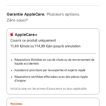
Garantie AppleCare.
Plusieurs options.
Zéro souci
§
AppleCare+
Couvrir ce produit uniquement
11,49 €
/mois
par
ou 114,99 €
/an
par
jusqu’à annulation
mois
an
Réparations illimitées en cas de chute ou de renversement de
liquide accidentels
Assistance prioritaire par les expertes et experts Apple
Réparations certifiées effectuées avec des pièces Apple
d’origine
Inclut la taxe sur les primes d’assurance au taux applicable
Nouveau