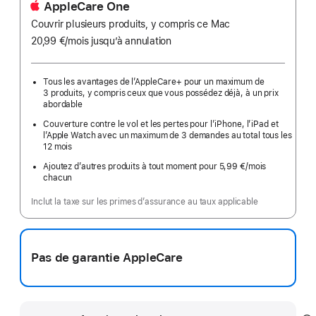
AppleCare One
Couvrir plusieurs produits, y compris ce Mac
20,99 €
/mois
par
jusqu’à annulation
mois
Tous les avantages de l’AppleCare+ pour un maximum de
3 produits, y compris ceux que vous possédez déjà, à un prix
abordable
Couverture contre le vol et les pertes pour l’iPhone, l’iPad et
l’Apple Watch avec un maximum de 3 demandes au total tous les
12 mois
Ajoutez d’autres produits à tout moment pour 5,99 €
/mois
par
chacun
mois
Inclut la taxe sur les primes d’assurance au taux applicable
Pas de garantie AppleCare