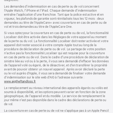
diagnostic.
fenêtre)
nouvelle
fenêtre)
fenêtre)
Les demandes d’indemnisation en cas de perte ou de vol concernent
l’Apple Watch, l’iPhone et l’iPad. Chaque demande d’indemnisation
entraîne l’application d’une franchise. Tant que la police est active et en
vigueur, les plafonds de garantie sont réinitialisés tous les 12 mois : deux
demandes au titre de l’AppleCare+ avec couverture en cas de perte ou de
vol et trois demandes au titre de l’AppleCare One.
Si vous optez pour la couverture en cas de perte ou de vol, la fonctionnalité
Localiser doit être activée dans les Réglages de votre appareil au moment
de la perte ou du vol. La fonctionnalité Localiser doit rester activée et votre
appareil doit rester associé à votre compte Apple tout au long de la
procédure de déclaration de perte ou de vol. Le partage de votre position
n’active pas la fonctionnalité Localiser qui est requise pour la couverture
en cas de perte ou de vol. Dans le cadre d’une procédure de déclaration de
sinistre liée au vol ou à la perte, il vous sera demandé d’effacer les données
de l’appareil volé ou égaré, de le désactiver, et d’en transférer la propriété
avant de pouvoir obtenir un nouvel appareil. Après avoir déclaré la perte
ou le vol auprès d’Apple, il vous sera demandé de finaliser votre demande
d’indemnisation sur le site web d’AIG à l’adresse suivante :
www.aigtheftandloss.fr
(s’ouvre
dans
Le remplacement au niveau international des appareils égarés ou volés est
une
soumis à disponibilité, et les options peuvent varier en fonction de la zone
nouvelle
géographique, de l’appareil et du modèle. Le service de remplacement le
fenêtre)
jour même n’est pas disponible dans le cadre des déclarations de perte ou
de vol.
La couverture en cas de perte ou de vol ne s’applique pas à un Apple Pencil