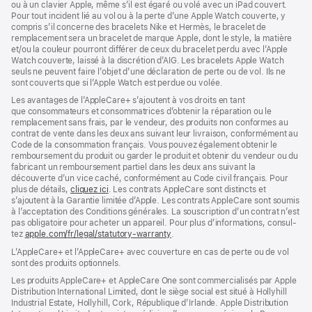
ou à un clavier Apple, même s’il est égaré ou volé avec un iPad couvert.
Pour tout incident lié au vol ou à la perte d’une Apple Watch couverte, y
compris s’il concerne des bracelets Nike et Hermès, le bracelet de
remplacement sera un bracelet de marque Apple, dont le style, la matière
et/ou la couleur pourront différer de ceux du bracelet perdu avec l’Apple
Watch couverte, laissé à la discrétion d’AIG. Les bracelets Apple Watch
seuls ne peuvent faire l’objet d’une déclaration de perte ou de vol. Ils ne
sont couverts que si l’Apple Watch est perdue ou volée.
Les avan­tages de l’AppleCare+ s’ajoutent à vos droits en tant
que consommateurs et consommatrices d’obtenir la réparation ou le
rempla­cement sans frais, par le vendeur, des pro­duits non conformes au
contrat de vente dans les deux ans suivant leur livraison, conformément au
Code de la consom­mation français. Vous pouvez égale­ment obtenir le
rembour­sement du produit ou garder le produit et obtenir du vendeur ou du
fabricant un rembour­sement partiel dans les deux ans suivant la
découverte d’un vice caché, conformément au Code civil français. Pour
plus de détails,
cliquez ici
(s’ouvre
. Les contrats AppleCare sont distincts et
s’ajoutent à la Garantie limitée d’Apple. Les contrats AppleCare sont soumis
dans
à l’acceptation des Conditions générales. La souscription d’un contrat n’est
une
pas obligatoire pour acheter un appa­reil. Pour plus d’infor­mations, consul­
nouvelle
tez
apple.com/fr/legal/statutory-warranty
fenêtre)
(s’ouvre
.
dans
L’AppleCare+ et l’AppleCare+ avec couver­ture en cas de perte ou de vol
une
sont des pro­duits optionnels.
nouvelle
fenêtre)
Les produits AppleCare+ et AppleCare One sont commercialisés par Apple
Distribution International Limited, dont le siège social est situé à Hollyhill
Industrial Estate, Hollyhill, Cork, République d’Irlande. Apple Distribution