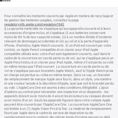
Pied
Notes
Pour connaître les montants couverts par Apple en matière de recyclage et
de
de
de gestion des batteries usagées, consultez la page
bas
page
regulatoryinfo.apple.com/regulation1542
(s’ouvre
de
§ La garantie matérielle ne s’applique qu’aux appareils couverts et à leurs
dans
page
accessoires d’origine inclus, et s’applique (i) aux batteries conservant
une
moins de 80 % de leur capacité initiale, (ii) à un nombre illimité d’incidents
nouvelle
relevant de dommages accidentels et (iii) au vol et à la perte d’appareils
fenêtre)
iPhone, iPad et/ou Apple Watch couverts. Si un iPad est couvert par votre
contrat, un Apple Pencil compatible et un clavier pour iPad Apple
compatible utilisés avec votre iPad sont également couverts, sauf dans le
cadre de la couverture en cas de perte ou de vol, qui ne s’applique pas à un
Apple Pencil et/ou à un clavier pour iPad Apple, même s’il est perdu ou volé
en même temps que l’iPad couvert. La couverture en cas de perte ou de
vol ne s’applique pas aux bracelets Apple Watch, sauf si l’Apple Watch prise
en charge est perdue ou volée en même temps. Dans ce cas, un bracelet
de remplacement de marque Apple sera fourni, dans un style, une matière
et une couleur laissés à la discrétion d’Apple, quel que soit le bracelet perdu
ou volé. L’AppleCare One est soumis à des conditions d’éligibilité. L’ajout
d’options au contrat peut nécessiter une inspection et un diagnostic : les
appareils doivent avoir moins de 4 ans et les écouteurs ou casques doivent
avoir moins d’un an. Seuls les appareils figurant dans votre compte Apple
peuvent être couverts par l’AppleCare One. La couverture AppleCare One
est limitée à un (1) Apple Vision Pro à la fois. Le matériel de remplacement
fourni par Apple dans le cadre du service de réparation ou de
remplacement pourra contenir des pièces Apple d’origine neuves ou déjà