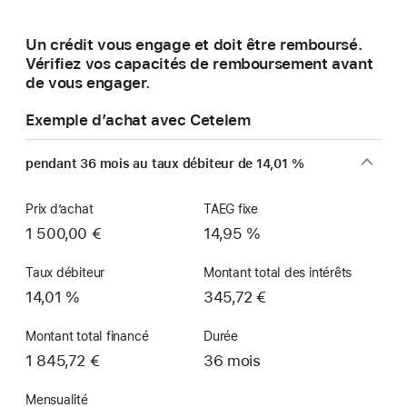
une
nouvelle
Un crédit vous engage et doit être remboursé.
fenêtre)
Vérifiez vos capacités de remboursement avant
de vous engager.
Exemple d’achat avec Cetelem
pendant 36 mois au taux débiteur de 14,01 %
Prix d’achat
TAEG fixe
1 500,00 €
14,95 %
Taux débiteur
Montant total des intérêts
14,01 %
345,72 €
Montant total financé
Durée
1 845,72 €
36 mois
Mensualité