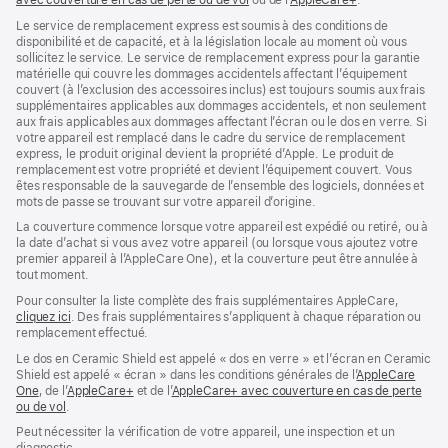
avec couverture en cas de perte ou de vol
(s’ouvre
ou de l’
AppleCare+
dans
(s’ouvre
.
dans
une
dans
Le service de remplacement express est soumis à des conditions de
une
nouvelle
une
disponibilité et de capacité, et à la législation locale au moment où vous
nouvelle
fenêtre)
nouvelle
sollicitez le service. Le service de remplacement express pour la garantie
fenêtre)
fenêtre)
matérielle qui couvre les dommages accidentels affectant l’équipement
couvert (à l’exclusion des accessoires inclus) est toujours soumis aux frais
supplémentaires applicables aux dommages accidentels, et non seulement
aux frais applicables aux dommages affectant l’écran ou le dos en verre. Si
votre appareil est remplacé dans le cadre du service de remplacement
express, le produit original devient la propriété d’Apple. Le produit de
remplacement est votre propriété et devient l’équipement couvert. Vous
êtes responsable de la sauvegarde de l’ensemble des logiciels, données et
mots de passe se trouvant sur votre appareil d’origine.
La couverture commence lorsque votre appareil est expédié ou retiré, ou à
la date d’achat si vous avez votre appareil (ou lorsque vous ajoutez votre
premier appareil à l’AppleCare One), et la couverture peut être annulée à
tout moment.
Pour consulter la liste complète des frais supplémentaires AppleCare,
cliquez ici
(s’ouvre
. Des frais supplémentaires s’appliquent à chaque réparation ou
remplacement effectué.
dans
une
Le dos en Ceramic Shield est appelé « dos en verre » et l’écran en Ceramic
nouvelle
Shield est appelé « écran » dans les conditions générales de l’
AppleCare
fenêtre)
One
(s’ouvre
, de l’
AppleCare+
(s’ouvre
et de l’
AppleCare+ avec couverture en cas de perte
ou de vol
dans
(s’ouvre
.
dans
une
dans
une
Peut nécessiter la vérification de votre appareil, une inspection et un
nouvelle
une
nouvelle