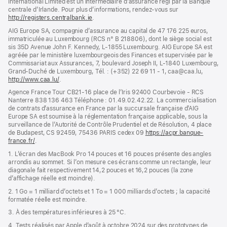
International Limited est un intermédiaire d’assurance régi par la Banque
centrale d’Irlande. Pour plus d’informations, rendez-vous sur
http://registers.centralbank.ie
(s’ouvre
.
dans
AIG Europe SA, compagnie d’assurance au capital de 47 176 225 euros,
une
immatriculée au Luxembourg (RCS n° B 218806), dont le siège social est
nouvelle
sis 35D Avenue John F. Kennedy, L-1855 Luxembourg. AIG Europe SA est
fenêtre)
agréée par le ministère luxembourgeois des Finances et supervisée par le
Commissariat aux Assurances, 7, boulevard Joseph II, L-1840 Luxembourg,
Grand-Duché de Luxembourg, Tél. : (+352) 22 69 11 - 1, caa@caa.lu,
http://www.caa.lu/
(s’ouvre
.
dans
Agence France Tour CB21-16 place de l’Iris 92400 Courbevoie - RCS
une
Nanterre 838 136 463 Téléphone : 01.49.02.42.22. La commercialisation
nouvelle
de contrats d’assurance en France par la succursale française d’AIG
fenêtre)
Europe SA est soumise à la réglementation française applicable, sous la
surveillance de l’Autorité de Contrôle Prudentiel et de Résolution, 4 place
de Budapest, CS 92459, 75436 PARIS cedex 09
https://acpr.banque-
france.fr/
(s’ouvre
.
dans
1. L’écran des MacBook Pro 14 pouces et 16 pouces présente des angles
une
arrondis au sommet. Si l’on mesure ces écrans comme un rectangle, leur
nouvelle
diagonale fait respectivement 14,2 pouces et 16,2 pouces (la zone
fenêtre)
d’affichage réelle est moindre).
2. 1 Go = 1 milliard d’octets et 1 To = 1 000 milliards d’octets ; la capacité
formatée réelle est moindre.
3. À des températures inférieures à 25 °C.
4. Tests réalisés par Apple d’août à octobre 2024 sur des prototypes de