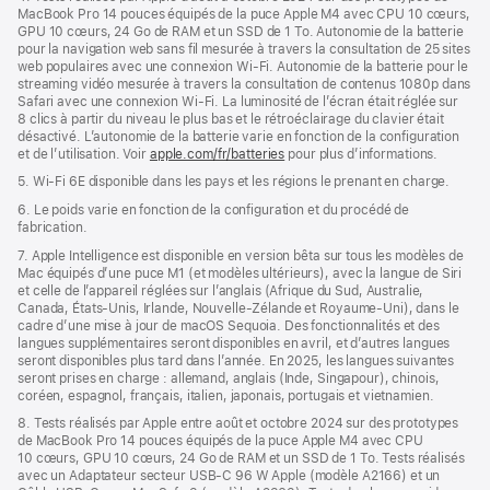
MacBook Pro 14 pouces équipés de la puce Apple M4 avec CPU 10 cœurs,
GPU 10 cœurs, 24 Go de RAM et un SSD de 1 To. Autonomie de la batterie
pour la navigation web sans fil mesurée à travers la consultation de 25 sites
web populaires avec une connexion Wi-Fi. Autonomie de la batterie pour le
streaming vidéo mesurée à travers la consultation de contenus 1080p dans
Safari avec une connexion Wi-Fi. La luminosité de l’écran était réglée sur
8 clics à partir du niveau le plus bas et le rétroéclairage du clavier était
désactivé. L’autonomie de la batterie varie en fonction de la configuration
et de l’utilisation. Voir
apple.com/fr/batteries
pour plus d’informations.
5. Wi-Fi 6E disponible dans les pays et les régions le prenant en charge.
6. Le poids varie en fonction de la configuration et du procédé de
fabrication.
7. Apple Intelligence est disponible en version bêta sur tous les modèles de
Mac équipés d’une puce M1 (et modèles ultérieurs), avec la langue de Siri
et celle de l’appareil réglées sur l’anglais (Afrique du Sud, Australie,
Canada, États-Unis, Irlande, Nouvelle-Zélande et Royaume-Uni), dans le
cadre d’une mise à jour de macOS Sequoia. Des fonctionnalités et des
langues supplémentaires seront disponibles en avril, et d’autres langues
seront disponibles plus tard dans l’année. En 2025, les langues suivantes
seront prises en charge : allemand, anglais (Inde, Singapour), chinois,
coréen, espagnol, français, italien, japonais, portugais et vietnamien.
8. Tests réalisés par Apple entre août et octobre 2024 sur des prototypes
de MacBook Pro 14 pouces équipés de la puce Apple M4 avec CPU
10 cœurs, GPU 10 cœurs, 24 Go de RAM et un SSD de 1 To. Tests réalisés
avec un Adaptateur secteur USB-C 96 W Apple (modèle A2166) et un