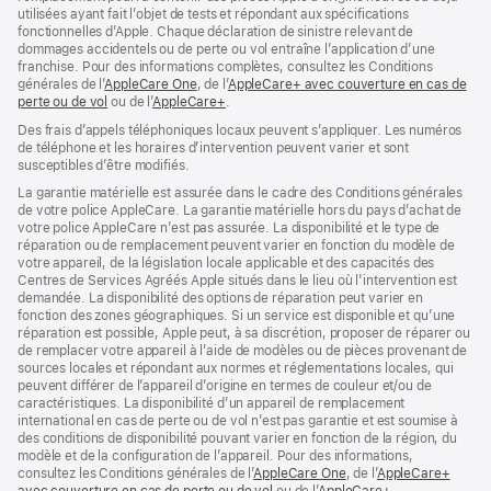
utilisées ayant fait l’objet de tests et répondant aux spécifications
fonctionnelles d’Apple. Chaque déclaration de sinistre relevant de
dommages accidentels ou de perte ou vol entraîne l’application d’une
franchise. Pour des informations complètes, consultez les Conditions
générales de l’
AppleCare One
(s’ouvre
, de l’
AppleCare+ avec couverture en cas de
perte ou de vol
(s’ouvre
ou de l’
AppleCare+
dans
(s’ouvre
.
dans
une
dans
Des frais d’appels téléphoniques locaux peuvent s’appliquer. Les numéros
une
nouvelle
une
de téléphone et les horaires d’intervention peuvent varier et sont
nouvelle
fenêtre)
nouvelle
susceptibles d’être modifiés.
fenêtre)
fenêtre)
La garantie matérielle est assurée dans le cadre des Conditions générales
de votre police AppleCare. La garantie matérielle hors du pays d’achat de
votre police AppleCare n’est pas assurée. La disponibilité et le type de
réparation ou de remplacement peuvent varier en fonction du modèle de
votre appareil, de la législation locale applicable et des capacités des
Centres de Services Agréés Apple situés dans le lieu où l’intervention est
demandée. La disponibilité des options de réparation peut varier en
fonction des zones géographiques. Si un service est disponible et qu’une
réparation est possible, Apple peut, à sa discrétion, proposer de réparer ou
de remplacer votre appareil à l’aide de modèles ou de pièces provenant de
sources locales et répondant aux normes et réglementations locales, qui
peuvent différer de l’appareil d’origine en termes de couleur et/ou de
caractéristiques. La disponibilité d’un appareil de remplacement
international en cas de perte ou de vol n’est pas garantie et est soumise à
des conditions de disponibilité pouvant varier en fonction de la région, du
modèle et de la configuration de l’appareil. Pour des informations,
consultez les Conditions générales de l’
AppleCare One
(s’ouvre
, de l’
AppleCare+