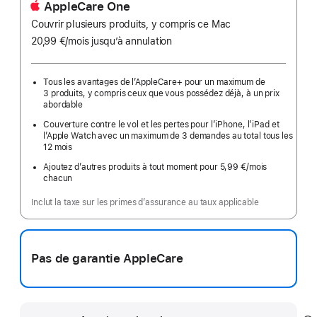
AppleCare One
Couvrir plusieurs produits, y compris ce Mac
20,99 €
/mois
par
jusqu’à annulation
mois
Tous les avantages de l’AppleCare+ pour un maximum de
3 produits, y compris ceux que vous possédez déjà, à un prix
abordable
Couverture contre le vol et les pertes pour l’iPhone, l’iPad et
l’Apple Watch avec un maximum de 3 demandes au total tous les
12 mois
Ajoutez d’autres produits à tout moment pour 5,99 €
/mois
par
chacun
mois
Inclut la taxe sur les primes d’assurance au taux applicable
Pas de garantie AppleCare