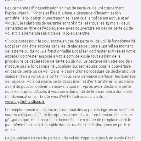
diagnostic.
fenêtre)
nouvelle
fenêtre)
fenêtre)
Les demandes d’indemnisation en cas de perte ou de vol concernent
l’Apple Watch, l’iPhone et l’iPad. Chaque demande d’indemnisation
entraîne l’application d’une franchise. Tant que la police est active et en
vigueur, les plafonds de garantie sont réinitialisés tous les 12 mois : deux
demandes au titre de l’AppleCare+ avec couverture en cas de perte ou de
vol et trois demandes au titre de l’AppleCare One.
Si vous optez pour la couverture en cas de perte ou de vol, la fonctionnalité
Localiser doit être activée dans les Réglages de votre appareil au moment
de la perte ou du vol. La fonctionnalité Localiser doit rester activée et votre
appareil doit rester associé à votre compte Apple tout au long de la
procédure de déclaration de perte ou de vol. Le partage de votre position
n’active pas la fonctionnalité Localiser qui est requise pour la couverture
en cas de perte ou de vol. Dans le cadre d’une procédure de déclaration de
sinistre liée au vol ou à la perte, il vous sera demandé d’effacer les données
de l’appareil volé ou égaré, de le désactiver, et d’en transférer la propriété
avant de pouvoir obtenir un nouvel appareil. Après avoir déclaré la perte
ou le vol auprès d’Apple, il vous sera demandé de finaliser votre demande
d’indemnisation sur le site web d’AIG à l’adresse suivante :
www.aigtheftandloss.fr
(s’ouvre
dans
Le remplacement au niveau international des appareils égarés ou volés est
une
soumis à disponibilité, et les options peuvent varier en fonction de la zone
nouvelle
géographique, de l’appareil et du modèle. Le service de remplacement le
fenêtre)
jour même n’est pas disponible dans le cadre des déclarations de perte ou
de vol.
La couverture en cas de perte ou de vol ne s’applique pas à un Apple Pencil