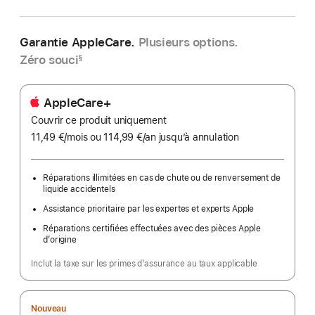
Garantie AppleCare.
Plusieurs options.
Zéro souci
§
AppleCare+
Couvrir ce produit uniquement
11,49 €
/mois
par
ou 114,99 €
/an
par
jusqu’à annulation
mois
an
Réparations illimitées en cas de chute ou de renversement de
liquide accidentels
Assistance prioritaire par les expertes et experts Apple
Réparations certifiées effectuées avec des pièces Apple
d’origine
Inclut la taxe sur les primes d’assurance au taux applicable
Nouveau