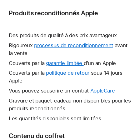
Produits reconditionnés Apple
Des produits de qualité à des prix avantageux
Rigoureux
processus de reconditionnement
avant
la vente
Couverts par la
garantie limitée
Une
d’un an Apple
nouvelle
Couverts par la
politique de retour
Une
sous 14 jours
fenêtre
Apple
nouvelle
s’ouvre.
fenêtre
Vous pouvez souscrire un contrat
AppleCare
Une
s’ouvre.
nouvelle
Gravure et paquet-cadeau non disponibles pour les
fenêtre
produits reconditionnés
s’ouvre.
Les quantités disponibles sont limitées
Contenu du coffret