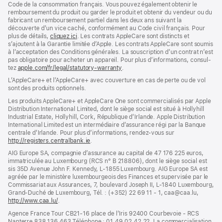
Code de la consom­mation français. Vous pouvez égale­ment obtenir le
rembour­sement du produit ou garder le produit et obtenir du vendeur ou du
fabricant un rembour­sement partiel dans les deux ans suivant la
découverte d’un vice caché, conformément au Code civil français. Pour
plus de détails,
cliquez ici
(s’ouvre
. Les contrats AppleCare sont distincts et
s’ajoutent à la Garantie limitée d’Apple. Les contrats AppleCare sont soumis
dans
à l’acceptation des Conditions générales. La souscription d’un contrat n’est
une
pas obligatoire pour acheter un appa­reil. Pour plus d’infor­mations, consul­
nouvelle
tez
apple.com/fr/legal/statutory-warranty
fenêtre)
(s’ouvre
.
dans
L’AppleCare+ et l’AppleCare+ avec couver­ture en cas de perte ou de vol
une
sont des pro­duits optionnels.
nouvelle
fenêtre)
Les produits AppleCare+ et AppleCare One sont commercialisés par Apple
Distribution International Limited, dont le siège social est situé à Hollyhill
Industrial Estate, Hollyhill, Cork, République d’Irlande. Apple Distribution
International Limited est un intermédiaire d’assurance régi par la Banque
centrale d’Irlande. Pour plus d’informations, rendez-vous sur
http://registers.centralbank.ie
(s’ouvre
.
dans
AIG Europe SA, compagnie d’assurance au capital de 47 176 225 euros,
une
immatriculée au Luxembourg (RCS n° B 218806), dont le siège social est
nouvelle
sis 35D Avenue John F. Kennedy, L-1855 Luxembourg. AIG Europe SA est
fenêtre)
agréée par le ministère luxembourgeois des Finances et supervisée par le
Commissariat aux Assurances, 7, boulevard Joseph II, L-1840 Luxembourg,
Grand-Duché de Luxembourg, Tél. : (+352) 22 69 11 - 1, caa@caa.lu,
http://www.caa.lu/
(s’ouvre
.
dans
Agence France Tour CB21-16 place de l’Iris 92400 Courbevoie - RCS
une
Nanterre 838 136 463 Téléphone : 01.49.02.42.22. La commercialisation