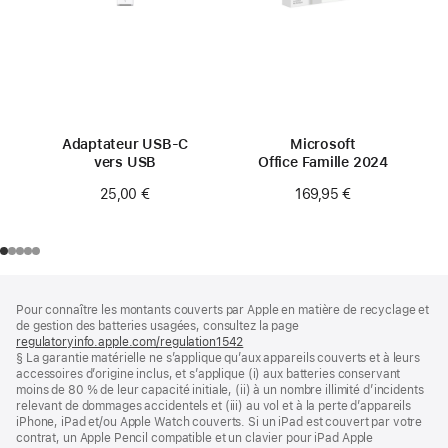
Adaptateur USB-C
Microsoft
vers USB
Office Famille 2024
25,00 €
169,95 €
Pied
Notes
Pour connaître les montants couverts par Apple en matière de recyclage et
de
de
de gestion des batteries usagées, consultez la page
bas
page
regulatoryinfo.apple.com/regulation1542
(s’ouvre
de
§ La garantie matérielle ne s’applique qu’aux appareils couverts et à leurs
dans
page
accessoires d’origine inclus, et s’applique (i) aux batteries conservant
une
moins de 80 % de leur capacité initiale, (ii) à un nombre illimité d’incidents
nouvelle
relevant de dommages accidentels et (iii) au vol et à la perte d’appareils
fenêtre)
iPhone, iPad et/ou Apple Watch couverts. Si un iPad est couvert par votre
contrat, un Apple Pencil compatible et un clavier pour iPad Apple