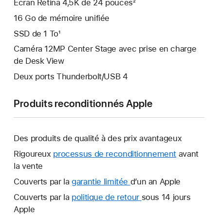
Écran Retina 4,5K de 24 pouces²
16 Go de mémoire unifiée
SSD de 1 To¹
Caméra 12MP Center Stage avec prise en charge
de Desk View
Deux ports Thunderbolt/USB 4
Produits reconditionnés Apple
Des produits de qualité à des prix avantageux
Rigoureux
processus de reconditionnement
avant
la vente
Couverts par la
garantie limitée
Une
d’un an Apple
nouvelle
Couverts par la
politique de retour
Une
sous 14 jours
fenêtre
Apple
nouvelle
s’ouvre.