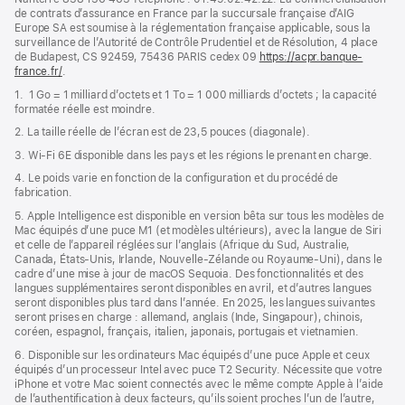
nouvelle
de contrats d’assurance en France par la succursale française d’AIG
fenêtre)
Europe SA est soumise à la réglementation française applicable, sous la
surveillance de l’Autorité de Contrôle Prudentiel et de Résolution, 4 place
de Budapest, CS 92459, 75436 PARIS cedex 09
https://acpr.banque-
france.fr/
(s’ouvre
.
dans
1. 1 Go = 1 milliard d’octets et 1 To = 1 000 milliards d’octets ; la capacité
une
formatée réelle est moindre.
nouvelle
fenêtre)
2. La taille réelle de l’écran est de 23,5 pouces (diagonale).
3. Wi-Fi 6E disponible dans les pays et les régions le prenant en charge.
4. Le poids varie en fonction de la configuration et du procédé de
fabrication.
5. Apple Intelligence est disponible en version bêta sur tous les modèles de
Mac équipés d’une puce M1 (et modèles ultérieurs), avec la langue de Siri
et celle de l’appareil réglées sur l’anglais (Afrique du Sud, Australie,
Canada, États‑Unis, Irlande, Nouvelle-Zélande ou Royaume-Uni), dans le
cadre d’une mise à jour de macOS Sequoia. Des fonctionnalités et des
langues supplémentaires seront disponibles en avril, et d’autres langues
seront disponibles plus tard dans l’année. En 2025, les langues suivantes
seront prises en charge : allemand, anglais (Inde, Singapour), chinois,
coréen, espagnol, français, italien, japonais, portugais et vietnamien.
6. Disponible sur les ordinateurs Mac équipés d’une puce Apple et ceux
équipés d’un processeur Intel avec puce T2 Security. Nécessite que votre
iPhone et votre Mac soient connectés avec le même compte Apple à l’aide
de l’authentification à deux facteurs, qu’ils soient proches l’un de l’autre,