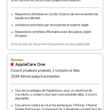
6,99 €
/mois
par
ou 69,99 €
/an
par
jusqu’à annulation
mois
an
Réparations illimitées en cas de chute ou de renversement de
liquide accidentels
Assistance prioritaire par les expertes et experts Apple
Réparations certifiées effectuées avec des pièces Apple
d’origine
Inclut la taxe sur les primes d’assurance au taux applicable
Nouveau
AppleCare One
Couvrir plusieurs produits, y compris ce Mac
20,99 €
/mois
par
jusqu’à annulation
mois
Tous les avantages de l’AppleCare+ pour un maximum de
3 produits, y compris ceux que vous possédez déjà, à un prix
abordable
Couverture contre le vol et les pertes pour l’iPhone, l’iPad et
l’Apple Watch avec un maximum de 3 demandes au total tous les