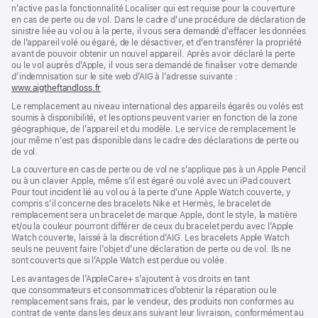
n’active pas la fonctionnalité Localiser qui est requise pour la couverture
en cas de perte ou de vol. Dans le cadre d’une procédure de déclaration de
sinistre liée au vol ou à la perte, il vous sera demandé d’effacer les données
de l’appareil volé ou égaré, de le désactiver, et d’en transférer la propriété
avant de pouvoir obtenir un nouvel appareil. Après avoir déclaré la perte
ou le vol auprès d’Apple, il vous sera demandé de finaliser votre demande
d’indemnisation sur le site web d’AIG à l’adresse suivante :
www.aigtheftandloss.fr
(s’ouvre
dans
Le remplacement au niveau international des appareils égarés ou volés est
une
soumis à disponibilité, et les options peuvent varier en fonction de la zone
nouvelle
géographique, de l’appareil et du modèle. Le service de remplacement le
fenêtre)
jour même n’est pas disponible dans le cadre des déclarations de perte ou
de vol.
La couverture en cas de perte ou de vol ne s’applique pas à un Apple Pencil
ou à un clavier Apple, même s’il est égaré ou volé avec un iPad couvert.
Pour tout incident lié au vol ou à la perte d’une Apple Watch couverte, y
compris s’il concerne des bracelets Nike et Hermès, le bracelet de
remplacement sera un bracelet de marque Apple, dont le style, la matière
et/ou la couleur pourront différer de ceux du bracelet perdu avec l’Apple
Watch couverte, laissé à la discrétion d’AIG. Les bracelets Apple Watch
seuls ne peuvent faire l’objet d’une déclaration de perte ou de vol. Ils ne
sont couverts que si l’Apple Watch est perdue ou volée.
Les avan­tages de l’AppleCare+ s’ajoutent à vos droits en tant
que consommateurs et consommatrices d’obtenir la réparation ou le
rempla­cement sans frais, par le vendeur, des pro­duits non conformes au
contrat de vente dans les deux ans suivant leur livraison, conformément au