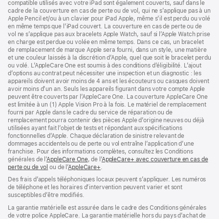
compatible utilisés avec votre iPad sont également couverts, sauf dans le
cadre de la couverture en cas de perte ou de vol, qui ne s’applique pas à un
Apple Pencil et/ou à un clavier pour iPad Apple, même s’il est perdu ou volé
en même temps que l’iPad couvert. La couverture en cas de perte ou de
vol ne s’applique pas aux bracelets Apple Watch, sauf si l’Apple Watch prise
en charge est perdue ou volée en même temps. Dans ce cas, un bracelet
de remplacement de marque Apple sera fourni, dans un style, une matière
et une couleur laissés à la discrétion d’Apple, quel que soit le bracelet perdu
ou volé. L’AppleCare One est soumis à des conditions d’éligibilité. L’ajout
d’options au contrat peut nécessiter une inspection et un diagnostic : les
appareils doivent avoir moins de 4 ans et les écouteurs ou casques doivent
avoir moins d’un an. Seuls les appareils figurant dans votre compte Apple
peuvent être couverts par l’AppleCare One. La couverture AppleCare One
est limitée à un (1) Apple Vision Pro à la fois. Le matériel de remplacement
fourni par Apple dans le cadre du service de réparation ou de
remplacement pourra contenir des pièces Apple d’origine neuves ou déjà
utilisées ayant fait l’objet de tests et répondant aux spécifications
fonctionnelles d’Apple. Chaque déclaration de sinistre relevant de
dommages accidentels ou de perte ou vol entraîne l’application d’une
franchise. Pour des informations complètes, consultez les Conditions
générales de l’
AppleCare One
(s’ouvre
, de l’
AppleCare+ avec couverture en cas de
perte ou de vol
(s’ouvre
ou de l’
AppleCare+
dans
(s’ouvre
.
dans
une
dans
Des frais d’appels téléphoniques locaux peuvent s’appliquer. Les numéros
une
nouvelle
une
de téléphone et les horaires d’intervention peuvent varier et sont
nouvelle
fenêtre)
nouvelle
susceptibles d’être modifiés.
fenêtre)
fenêtre)
La garantie matérielle est assurée dans le cadre des Conditions générales
de votre police AppleCare. La garantie matérielle hors du pays d’achat de