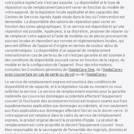
votre police AppleCare n’est pas assurée. La disponibilité et le type de
réparation ou de remplacement peuvent varier en fonction du modèle de
votre appareil, de la législation locale applicable et des capacités des
Centres de Services Agréés Apple situés dans le lieu où l’intervention est
demandée. La disponibilité des options de réparation peut varier en
fonction des zones géographiques. Si un service est disponible et qu’une
réparation est possible, Apple peut, à sa discrétion, proposer de réparer ou
de remplacer votre appareil à l’aide de modèles ou de pièces provenant de
sources locales et répondant aux normes et réglementations locales, qui
peuvent différer de l’appareil d’origine en termes de couleur et/ou de
caractéristiques. La disponibilité d’un appareil de remplacement
international en cas de perte ou de vol n’est pas garantie et est soumise à
des conditions de disponibilité pouvant varier en fonction de la région, du
modèle et de la configuration de l’appareil. Pour des informations,
consultez les Conditions générales de l’
AppleCare One
(s’ouvre
, de l’
AppleCare+
avec couverture en cas de perte ou de vol
(s’ouvre
ou de l’
AppleCare+
dans
(s’ouvre
.
dans
une
dans
Le service de remplacement express est soumis à des conditions de
une
nouvelle
une
disponibilité et de capacité, et à la législation locale au moment où vous
nouvelle
fenêtre)
nouvelle
sollicitez le service. Le service de remplacement express pour la garantie
fenêtre)
fenêtre)
matérielle qui couvre les dommages accidentels affectant l’équipement
couvert (à l’exclusion des accessoires inclus) est toujours soumis aux frais
supplémentaires applicables aux dommages accidentels, et non seulement
aux frais applicables aux dommages affectant l’écran ou le dos en verre. Si
votre appareil est remplacé dans le cadre du service de remplacement
express, le produit original devient la propriété d’Apple. Le produit de
remplacement est votre propriété et devient l’équipement couvert. Vous
êtes responsable de la sauvegarde de l’ensemble des logiciels, données et