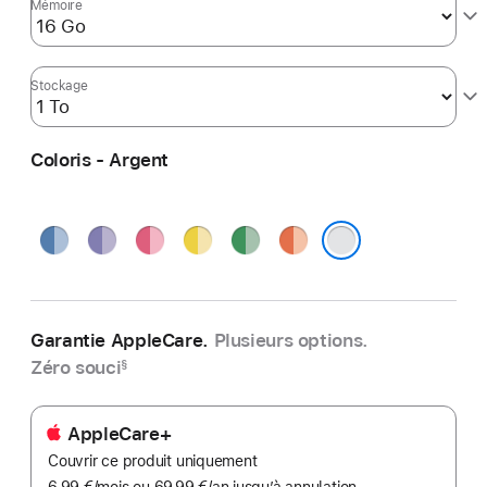
Mémoire
Stockage
Coloris - Argent
Bleu
Violet
Rose
Jaune
Vert
Orange
Argent
Garantie AppleCare.
Plusieurs options.
Zéro souci
§
AppleCare+
Couvrir ce produit uniquement