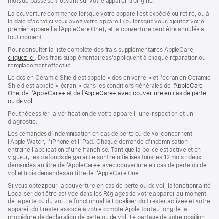
mots de passe se trouvant sur votre appareil d’origine.
La couverture commence lorsque votre appareil est expédié ou retiré, ou à
la date d’achat si vous avez votre appareil (ou lorsque vous ajoutez votre
premier appareil à l’AppleCare One), et la couverture peut être annulée à
tout moment.
Pour consulter la liste complète des frais supplémentaires AppleCare,
cliquez ici
(s’ouvre
. Des frais supplémentaires s’appliquent à chaque réparation ou
remplacement effectué.
dans
une
Le dos en Ceramic Shield est appelé « dos en verre » et l’écran en Ceramic
nouvelle
Shield est appelé « écran » dans les conditions générales de l’
AppleCare
fenêtre)
One
(s’ouvre
, de l’
AppleCare+
(s’ouvre
et de l’
AppleCare+ avec couverture en cas de perte
ou de vol
dans
(s’ouvre
.
dans
une
dans
une
Peut nécessiter la vérification de votre appareil, une inspection et un
nouvelle
une
nouvelle
diagnostic.
fenêtre)
nouvelle
fenêtre)
fenêtre)
Les demandes d’indemnisation en cas de perte ou de vol concernent
l’Apple Watch, l’iPhone et l’iPad. Chaque demande d’indemnisation
entraîne l’application d’une franchise. Tant que la police est active et en
vigueur, les plafonds de garantie sont réinitialisés tous les 12 mois : deux
demandes au titre de l’AppleCare+ avec couverture en cas de perte ou de
vol et trois demandes au titre de l’AppleCare One.
Si vous optez pour la couverture en cas de perte ou de vol, la fonctionnalité
Localiser doit être activée dans les Réglages de votre appareil au moment
de la perte ou du vol. La fonctionnalité Localiser doit rester activée et votre
appareil doit rester associé à votre compte Apple tout au long de la
procédure de déclaration de perte ou de vol. Le partage de votre position