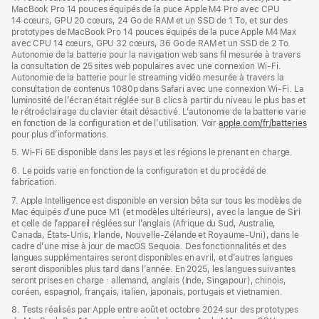
MacBook Pro 14 pouces équipés de la puce Apple M4 Pro avec CPU
14 cœurs, GPU 20 cœurs, 24 Go de RAM et un SSD de 1 To, et sur des
prototypes de MacBook Pro 14 pouces équipés de la puce Apple M4 Max
avec CPU 14 cœurs, GPU 32 cœurs, 36 Go de RAM et un SSD de 2 To.
Autonomie de la batterie pour la navigation web sans fil mesurée à travers
la consultation de 25 sites web populaires avec une connexion Wi-Fi.
Autonomie de la batterie pour le streaming vidéo mesurée à travers la
consultation de contenus 1080p dans Safari avec une connexion Wi-Fi. La
luminosité de l’écran était réglée sur 8 clics à partir du niveau le plus bas et
le rétroéclairage du clavier était désactivé. L’autonomie de la batterie varie
en fonction de la configuration et de l’utilisation. Voir
apple.com/fr/batteries
pour plus d’informations.
5. Wi-Fi 6E disponible dans les pays et les régions le prenant en charge.
6. Le poids varie en fonction de la configuration et du procédé de
fabrication.
7. Apple Intelligence est disponible en version bêta sur tous les modèles de
Mac équipés d’une puce M1 (et modèles ultérieurs), avec la langue de Siri
et celle de l’appareil réglées sur l’anglais (Afrique du Sud, Australie,
Canada, États-Unis, Irlande, Nouvelle-Zélande et Royaume-Uni), dans le
cadre d’une mise à jour de macOS Sequoia. Des fonctionnalités et des
langues supplémentaires seront disponibles en avril, et d’autres langues
seront disponibles plus tard dans l’année. En 2025, les langues suivantes
seront prises en charge : allemand, anglais (Inde, Singapour), chinois,
coréen, espagnol, français, italien, japonais, portugais et vietnamien.
8. Tests réalisés par Apple entre août et octobre 2024 sur des prototypes