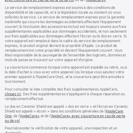
avec couverture en cas de perte ou de vol
(s’ouvre
ou de l’
AppleCare+
dans
(s’ouvre
.
dans
une
dans
Le service de remplacement express est soumis à des conditions de
une
nouvelle
une
disponibilité et de capacité, et à la législation locale au moment où vous
nouvelle
fenêtre)
nouvelle
sollicitez le service. Le service de remplacement express pour la garantie
fenêtre)
fenêtre)
matérielle qui couvre les dommages accidentels affectant l’équipement
couvert (à l’exclusion des accessoires inclus) est toujours soumis aux frais
supplémentaires applicables aux dommages accidentels, et non seulement
aux frais applicables aux dommages affectant l’écran ou le dos en verre. Si
votre appareil est remplacé dans le cadre du service de remplacement
express, le produit original devient la propriété d’Apple. Le produit de
remplacement est votre propriété et devient l’équipement couvert. Vous
êtes responsable de la sauvegarde de l’ensemble des logiciels, données et
mots de passe se trouvant sur votre appareil d’origine.
La couverture commence lorsque votre appareil est expédié ou retiré, ou à
la date d’achat si vous avez votre appareil (ou lorsque vous ajoutez votre
premier appareil à l’AppleCare One), et la couverture peut être annulée à
tout moment.
Pour consulter la liste complète des frais supplémentaires AppleCare,
cliquez ici
(s’ouvre
. Des frais supplémentaires s’appliquent à chaque réparation ou
remplacement effectué.
dans
une
Le dos en Ceramic Shield est appelé « dos en verre » et l’écran en Ceramic
nouvelle
Shield est appelé « écran » dans les conditions générales de l’
AppleCare
fenêtre)
One
(s’ouvre
, de l’
AppleCare+
(s’ouvre
et de l’
AppleCare+ avec couverture en cas de perte
ou de vol
dans
(s’ouvre
.
dans
une
dans
une
Peut nécessiter la vérification de votre appareil, une inspection et un
nouvelle
une
nouvelle