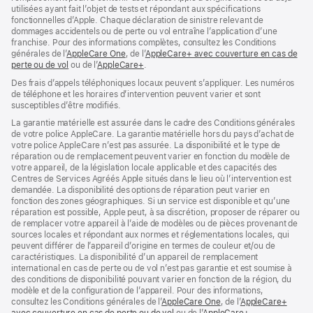
utilisées ayant fait l’objet de tests et répondant aux spécifications
fonctionnelles d’Apple. Chaque déclaration de sinistre relevant de
dommages accidentels ou de perte ou vol entraîne l’application d’une
franchise. Pour des informations complètes, consultez les Conditions
générales de l’
AppleCare One
(s’ouvre
, de l’
AppleCare+ avec couverture en cas de
perte ou de vol
(s’ouvre
ou de l’
AppleCare+
dans
(s’ouvre
.
dans
une
dans
Des frais d’appels téléphoniques locaux peuvent s’appliquer. Les numéros
une
nouvelle
une
de téléphone et les horaires d’intervention peuvent varier et sont
nouvelle
fenêtre)
nouvelle
susceptibles d’être modifiés.
fenêtre)
fenêtre)
La garantie matérielle est assurée dans le cadre des Conditions générales
de votre police AppleCare. La garantie matérielle hors du pays d’achat de
votre police AppleCare n’est pas assurée. La disponibilité et le type de
réparation ou de remplacement peuvent varier en fonction du modèle de
votre appareil, de la législation locale applicable et des capacités des
Centres de Services Agréés Apple situés dans le lieu où l’intervention est
demandée. La disponibilité des options de réparation peut varier en
fonction des zones géographiques. Si un service est disponible et qu’une
réparation est possible, Apple peut, à sa discrétion, proposer de réparer ou
de remplacer votre appareil à l’aide de modèles ou de pièces provenant de
sources locales et répondant aux normes et réglementations locales, qui
peuvent différer de l’appareil d’origine en termes de couleur et/ou de
caractéristiques. La disponibilité d’un appareil de remplacement
international en cas de perte ou de vol n’est pas garantie et est soumise à
des conditions de disponibilité pouvant varier en fonction de la région, du
modèle et de la configuration de l’appareil. Pour des informations,
consultez les Conditions générales de l’
AppleCare One
(s’ouvre
, de l’
AppleCare+