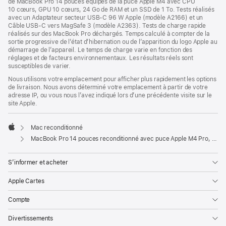
de MacBook Pro 14 pouces équipés de la puce Apple M4 avec CPU
10 cœurs, GPU 10 cœurs, 24 Go de RAM et un SSD de 1 To. Tests réalisés
avec un Adaptateur secteur USB-C 96 W Apple (modèle A2166) et un
Câble USB-C vers MagSafe 3 (modèle A2363). Tests de charge rapide
réalisés sur des MacBook Pro déchargés. Temps calculé à compter de la
sortie progressive de l’état d’hibernation ou de l’apparition du logo Apple au
démarrage de l’appareil. Le temps de charge varie en fonction des
réglages et de facteurs environnementaux. Les résultats réels sont
susceptibles de varier.
Nous utilisons votre emplacement pour afficher plus rapidement les options
de livraison. Nous avons déterminé votre emplacement à partir de votre
adresse IP, ou vous nous l’avez indiqué lors d’une précédente visite sur le
site Apple.
Mac reconditionné
Apple
MacBook Pro 14 pouces reconditionné avec puce Apple M4 Pro, CPU 12 cœurs et GPU 16 cœurs - Noir sidéral
S’informer et acheter
Apple Cartes
Compte
Divertissements