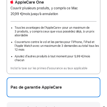
AppleCare One
Couvrir plusieurs produits, y compris ce Mac
20,99 €
/mois
par
jusqu’à annulation
mois
Tous les avantages de l’AppleCare+ pour un maximum de
3 produits, y compris ceux que vous possédez déjà, à un prix
abordable
Couverture contre le vol et les pertes pour l’iPhone, l’iPad et
l’Apple Watch avec un maximum de 3 demandes au total tous les
12 mois
Ajoutez d’autres produits à tout moment pour 5,99 €
/mois
par
chacun
mois
Inclut la taxe sur les primes d’assurance au taux applicable
Pas de garantie AppleCare