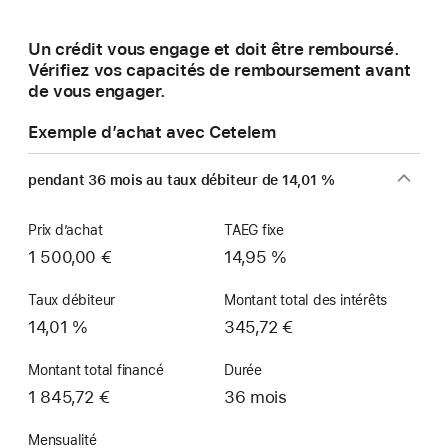
une
nouvelle
Un crédit vous engage et doit être remboursé.
fenêtre)
Vérifiez vos capacités de remboursement avant
de vous engager.
Exemple d’achat avec Cetelem
pendant 36 mois au taux débiteur de 14,01 %
Prix d’achat
TAEG fixe
1 500,00 €
14,95 %
Taux débiteur
Montant total des intérêts
14,01 %
345,72 €
Montant total financé
Durée
1 845,72 €
36 mois
Mensualité