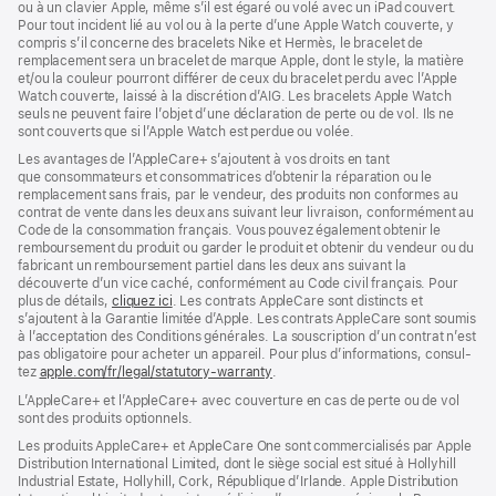
ou à un clavier Apple, même s’il est égaré ou volé avec un iPad couvert.
Pour tout incident lié au vol ou à la perte d’une Apple Watch couverte, y
compris s’il concerne des bracelets Nike et Hermès, le bracelet de
remplacement sera un bracelet de marque Apple, dont le style, la matière
et/ou la couleur pourront différer de ceux du bracelet perdu avec l’Apple
Watch couverte, laissé à la discrétion d’AIG. Les bracelets Apple Watch
seuls ne peuvent faire l’objet d’une déclaration de perte ou de vol. Ils ne
sont couverts que si l’Apple Watch est perdue ou volée.
Les avan­tages de l’AppleCare+ s’ajoutent à vos droits en tant
que consommateurs et consommatrices d’obtenir la réparation ou le
rempla­cement sans frais, par le vendeur, des pro­duits non conformes au
contrat de vente dans les deux ans suivant leur livraison, conformément au
Code de la consom­mation français. Vous pouvez égale­ment obtenir le
rembour­sement du produit ou garder le produit et obtenir du vendeur ou du
fabricant un rembour­sement partiel dans les deux ans suivant la
découverte d’un vice caché, conformément au Code civil français. Pour
plus de détails,
cliquez ici
(s’ouvre
. Les contrats AppleCare sont distincts et
s’ajoutent à la Garantie limitée d’Apple. Les contrats AppleCare sont soumis
dans
à l’acceptation des Conditions générales. La souscription d’un contrat n’est
une
pas obligatoire pour acheter un appa­reil. Pour plus d’infor­mations, consul­
nouvelle
tez
apple.com/fr/legal/statutory-warranty
fenêtre)
(s’ouvre
.
dans
L’AppleCare+ et l’AppleCare+ avec couver­ture en cas de perte ou de vol
une
sont des pro­duits optionnels.
nouvelle
fenêtre)
Les produits AppleCare+ et AppleCare One sont commercialisés par Apple
Distribution International Limited, dont le siège social est situé à Hollyhill
Industrial Estate, Hollyhill, Cork, République d’Irlande. Apple Distribution