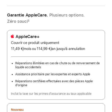
Garantie AppleCare.
Plusieurs options.
Zéro souci
§
AppleCare+
Couvrir ce produit uniquement
11,49 €
/mois
par
ou 114,99 €
/an
par
jusqu’à annulation
mois
an
Réparations illimitées en cas de chute ou de renversement de
liquide accidentels
Assistance prioritaire par les expertes et experts Apple
Réparations certifiées effectuées avec des pièces Apple
d’origine
Inclut la taxe sur les primes d’assurance au taux applicable
Nouveau