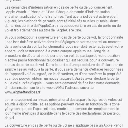
diagnostic.
fenêtre)
nouvelle
fenêtre)
fenêtre)
Les demandes d’indemnisation en cas de perte ou de vol concernent
l’Apple Watch, l’iPhone et l’iPad. Chaque demande d’indemnisation
entraîne l’application d’une franchise. Tant que la police est active et en
vigueur, les plafonds de garantie sont réinitialisés tous les 12 mois : deux
demandes au titre de l’AppleCare+ avec couverture en cas de perte ou de
vol et trois demandes au titre de l’AppleCare One.
Si vous optez pour la couverture en cas de perte ou de vol, la fonctionnalité
Localiser doit être activée dans les Réglages de votre appareil au moment
de la perte ou du vol. La fonctionnalité Localiser doit rester activée et votre
appareil doit rester associé à votre compte Apple tout au long de la
procédure de déclaration de perte ou de vol. Le partage de votre position
n’active pas la fonctionnalité Localiser qui est requise pour la couverture
en cas de perte ou de vol. Dans le cadre d’une procédure de déclaration de
sinistre liée au vol ou à la perte, il vous sera demandé d’effacer les données
de l’appareil volé ou égaré, de le désactiver, et d’en transférer la propriété
avant de pouvoir obtenir un nouvel appareil. Après avoir déclaré la perte
ou le vol auprès d’Apple, il vous sera demandé de finaliser votre demande
d’indemnisation sur le site web d’AIG à l’adresse suivante :
www.aigtheftandloss.fr
(s’ouvre
dans
Le remplacement au niveau international des appareils égarés ou volés est
une
soumis à disponibilité, et les options peuvent varier en fonction de la zone
nouvelle
géographique, de l’appareil et du modèle. Le service de remplacement le
fenêtre)
jour même n’est pas disponible dans le cadre des déclarations de perte ou
de vol.
La couverture en cas de perte ou de vol ne s’applique pas à un Apple Pencil