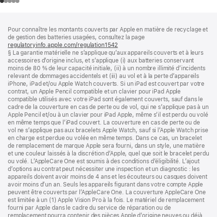
Pied
Notes
Pour connaître les montants couverts par Apple en matière de recyclage et
de
de
de gestion des batteries usagées, consultez la page
bas
page
regulatoryinfo.apple.com/regulation1542
(s’ouvre
de
§ La garantie matérielle ne s’applique qu’aux appareils couverts et à leurs
dans
page
accessoires d’origine inclus, et s’applique (i) aux batteries conservant
une
moins de 80 % de leur capacité initiale, (ii) à un nombre illimité d’incidents
nouvelle
relevant de dommages accidentels et (iii) au vol et à la perte d’appareils
fenêtre)
iPhone, iPad et/ou Apple Watch couverts. Si un iPad est couvert par votre
contrat, un Apple Pencil compatible et un clavier pour iPad Apple
compatible utilisés avec votre iPad sont également couverts, sauf dans le
cadre de la couverture en cas de perte ou de vol, qui ne s’applique pas à un
Apple Pencil et/ou à un clavier pour iPad Apple, même s’il est perdu ou volé
en même temps que l’iPad couvert. La couverture en cas de perte ou de
vol ne s’applique pas aux bracelets Apple Watch, sauf si l’Apple Watch prise
en charge est perdue ou volée en même temps. Dans ce cas, un bracelet
de remplacement de marque Apple sera fourni, dans un style, une matière
et une couleur laissés à la discrétion d’Apple, quel que soit le bracelet perdu
ou volé. L’AppleCare One est soumis à des conditions d’éligibilité. L’ajout
d’options au contrat peut nécessiter une inspection et un diagnostic : les
appareils doivent avoir moins de 4 ans et les écouteurs ou casques doivent
avoir moins d’un an. Seuls les appareils figurant dans votre compte Apple
peuvent être couverts par l’AppleCare One. La couverture AppleCare One
est limitée à un (1) Apple Vision Pro à la fois. Le matériel de remplacement
fourni par Apple dans le cadre du service de réparation ou de
remplacement pourra contenir des pièces Apple d’origine neuves ou déjà