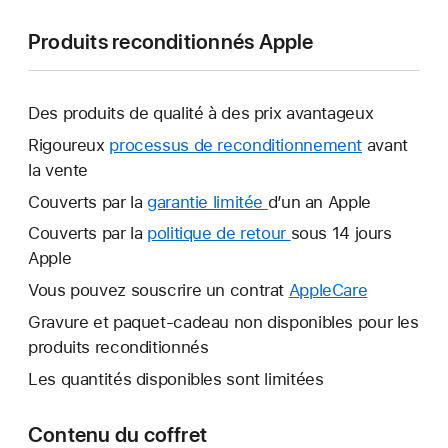
Produits reconditionnés Apple
Des produits de qualité à des prix avantageux
Rigoureux
processus de reconditionnement
avant
la vente
Couverts par la
garantie limitée
Une
d’un an Apple
nouvelle
Couverts par la
politique de retour
Une
sous 14 jours
fenêtre
Apple
nouvelle
s’ouvre.
fenêtre
Vous pouvez souscrire un contrat
AppleCare
Une
s’ouvre.
nouvelle
Gravure et paquet-cadeau non disponibles pour les
fenêtre
produits reconditionnés
s’ouvre.
Les quantités disponibles sont limitées
Contenu du coffret