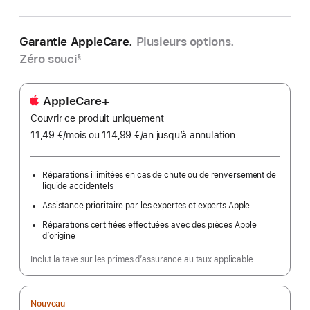
Garantie AppleCare.
Plusieurs options.
Zéro souci
§
AppleCare+
Couvrir ce produit uniquement
11,49 €
/mois
par
ou 114,99 €
/an
par
jusqu’à annulation
mois
an
Réparations illimitées en cas de chute ou de renversement de
liquide accidentels
Assistance prioritaire par les expertes et experts Apple
Réparations certifiées effectuées avec des pièces Apple
d’origine
Inclut la taxe sur les primes d’assurance au taux applicable
Nouveau