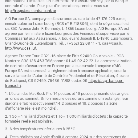
International Limited est un intermédiaire d’assurance régi par la Banque
centrale d’Irlande. Pour plus d’informations, rendez-vous sur
http://registers.centralbank.ie
(s’ouvre
.
dans
AIG Europe SA, compagnie d’assurance au capital de 47 176 225 euros,
une
immatriculée au Luxembourg (RCS n° B 218806), dont le siège social est
nouvelle
sis 35D Avenue John F. Kennedy, L-1855 Luxembourg. AIG Europe SA est
fenêtre)
agréée par le ministère luxembourgeois des Finances et supervisée par le
Commissariat aux Assurances, 7, boulevard Joseph II, L-1840 Luxembourg,
Grand-Duché de Luxembourg, Tél. : (+352) 22 69 11 - 1, caa@caa.lu,
http://www.caa.lu/
(s’ouvre
.
dans
Agence France Tour CB21-16 place de l’Iris 92400 Courbevoie - RCS
une
Nanterre 838 136 463 Téléphone : 01.49.02.42.22. La commercialisation
nouvelle
de contrats d’assurance en France par la succursale française d’AIG
fenêtre)
Europe SA est soumise à la réglementation française applicable, sous la
surveillance de l’Autorité de Contrôle Prudentiel et de Résolution, 4 place
de Budapest, CS 92459, 75436 PARIS cedex 09
https://acpr.banque-
france.fr/
(s’ouvre
.
dans
1. L’écran des MacBook Pro 14 pouces et 16 pouces présente des angles
une
arrondis au sommet. Si l’on mesure ces écrans comme un rectangle, leur
nouvelle
diagonale fait respectivement 14,2 pouces et 16,2 pouces (la zone
fenêtre)
d’affichage réelle est moindre).
2. 1 Go = 1 milliard d’octets et 1 To = 1 000 milliards d’octets ; la capacité
formatée réelle est moindre.
3. À des températures inférieures à 25 °C.
4. Tests réalisés par Apple d’août à octobre 2024 sur des prototypes de