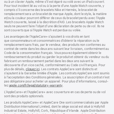
ou à un clavier Apple, même s’il est égaré ou volé avec un iPad couvert.
Pour tout incident lié au vol ou à la perte d’une Apple Watch couverte, y
compris s’il concerne des bracelets Nike et Hermès, le bracelet de
remplacement sera un bracelet de marque Apple, dont le style, la matière
et/ou la couleur pourront différer de ceux du bracelet perdu avec l’Apple
Watch couverte, laissé à la discrétion d’AIG. Les bracelets Apple Watch
seuls ne peuvent faire l’objet d’une déclaration de perte ou de vol. Ils ne
sont couverts que si l’Apple Watch est perdue ou volée.
Les avan­tages de l’AppleCare+ s’ajoutent à vos droits en tant
que consommateurs et consommatrices d’obtenir la réparation ou le
rempla­cement sans frais, par le vendeur, des pro­duits non conformes au
contrat de vente dans les deux ans suivant leur livraison, conformément au
Code de la consom­mation français. Vous pouvez égale­ment obtenir le
rembour­sement du produit ou garder le produit et obtenir du vendeur ou du
fabricant un rembour­sement partiel dans les deux ans suivant la
découverte d’un vice caché, conformément au Code civil français. Pour
plus de détails,
cliquez ici
(s’ouvre
. Les contrats AppleCare sont distincts et
s’ajoutent à la Garantie limitée d’Apple. Les contrats AppleCare sont soumis
dans
à l’acceptation des Conditions générales. La souscription d’un contrat n’est
une
pas obligatoire pour acheter un appa­reil. Pour plus d’infor­mations, consul­
nouvelle
tez
apple.com/fr/legal/statutory-warranty
fenêtre)
(s’ouvre
.
dans
L’AppleCare+ et l’AppleCare+ avec couver­ture en cas de perte ou de vol
une
sont des pro­duits optionnels.
nouvelle
fenêtre)
Les produits AppleCare+ et AppleCare One sont commercialisés par Apple
Distribution International Limited, dont le siège social est situé à Hollyhill
Industrial Estate, Hollyhill, Cork, République d’Irlande. Apple Distribution