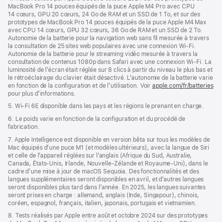
MacBook Pro 14 pouces équipés de la puce Apple M4 Pro avec CPU
14 cœurs, GPU 20 cœurs, 24 Go de RAM et un SSD de 1 To, et sur des
prototypes de MacBook Pro 14 pouces équipés de la puce Apple M4 Max
avec CPU 14 cœurs, GPU 32 cœurs, 36 Go de RAM et un SSD de 2 To.
Autonomie de la batterie pour la navigation web sans fil mesurée à travers
la consultation de 25 sites web populaires avec une connexion Wi-Fi.
Autonomie de la batterie pour le streaming vidéo mesurée à travers la
consultation de contenus 1080p dans Safari avec une connexion Wi-Fi. La
luminosité de l’écran était réglée sur 8 clics à partir du niveau le plus bas et
le rétroéclairage du clavier était désactivé. L’autonomie de la batterie varie
en fonction de la configuration et de l’utilisation. Voir
apple.com/fr/batteries
pour plus d’informations.
5. Wi-Fi 6E disponible dans les pays et les régions le prenant en charge.
6. Le poids varie en fonction de la configuration et du procédé de
fabrication.
7. Apple Intelligence est disponible en version bêta sur tous les modèles de
Mac équipés d’une puce M1 (et modèles ultérieurs), avec la langue de Siri
et celle de l’appareil réglées sur l’anglais (Afrique du Sud, Australie,
Canada, États-Unis, Irlande, Nouvelle-Zélande et Royaume-Uni), dans le
cadre d’une mise à jour de macOS Sequoia. Des fonctionnalités et des
langues supplémentaires seront disponibles en avril, et d’autres langues
seront disponibles plus tard dans l’année. En 2025, les langues suivantes
seront prises en charge : allemand, anglais (Inde, Singapour), chinois,
coréen, espagnol, français, italien, japonais, portugais et vietnamien.
8. Tests réalisés par Apple entre août et octobre 2024 sur des prototypes