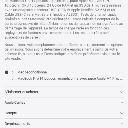
de MacBook Pro 14 pouces équipés de la puce Apple M4 avec CPU
10 cœurs, GPU 10 cœurs, 24 Go de RAM et un SSD de 1 To. Tests réalisés
avec un Adaptateur secteur USB-C 96 W Apple (modèle A2166) et un
Câble USB-C vers MagSafe 3 (modèle A2363). Tests de charge rapide
réalisés sur des MacBook Pro déchargés. Temps calculé à compter de la
sortie progressive de l’état d’hibernation ou de l’apparition du logo Apple au
démarrage de l’appareil. Le temps de charge varie en fonction des
réglages et de facteurs environnementaux. Les résultats réels sont
susceptibles de varier.
Nous utilisons votre emplacement pour afficher plus rapidement les options
de livraison. Nous avons déterminé votre emplacement à partir de votre
adresse IP, ou vous nous l’avez indiqué lors d’une précédente visite sur le
site Apple.
Mac reconditionné
Apple
MacBook Pro 14 pouces reconditionné avec puce Apple M4 Pro, CPU 12 cœurs et GPU 16 cœurs - Noir sidéral
S’informer et acheter
Apple Cartes
Compte
Divertissements