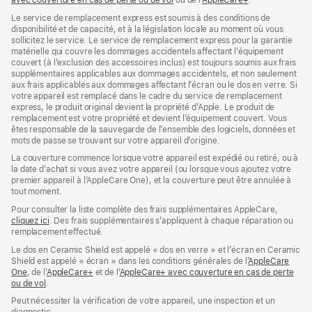
avec couverture en cas de perte ou de vol
(s’ouvre
ou de l’
AppleCare+
dans
(s’ouvre
.
dans
une
dans
Le service de remplacement express est soumis à des conditions de
une
nouvelle
une
disponibilité et de capacité, et à la législation locale au moment où vous
nouvelle
fenêtre)
nouvelle
sollicitez le service. Le service de remplacement express pour la garantie
fenêtre)
fenêtre)
matérielle qui couvre les dommages accidentels affectant l’équipement
couvert (à l’exclusion des accessoires inclus) est toujours soumis aux frais
supplémentaires applicables aux dommages accidentels, et non seulement
aux frais applicables aux dommages affectant l’écran ou le dos en verre. Si
votre appareil est remplacé dans le cadre du service de remplacement
express, le produit original devient la propriété d’Apple. Le produit de
remplacement est votre propriété et devient l’équipement couvert. Vous
êtes responsable de la sauvegarde de l’ensemble des logiciels, données et
mots de passe se trouvant sur votre appareil d’origine.
La couverture commence lorsque votre appareil est expédié ou retiré, ou à
la date d’achat si vous avez votre appareil (ou lorsque vous ajoutez votre
premier appareil à l’AppleCare One), et la couverture peut être annulée à
tout moment.
Pour consulter la liste complète des frais supplémentaires AppleCare,
cliquez ici
(s’ouvre
. Des frais supplémentaires s’appliquent à chaque réparation ou
remplacement effectué.
dans
une
Le dos en Ceramic Shield est appelé « dos en verre » et l’écran en Ceramic
nouvelle
Shield est appelé « écran » dans les conditions générales de l’
AppleCare
fenêtre)
One
(s’ouvre
, de l’
AppleCare+
(s’ouvre
et de l’
AppleCare+ avec couverture en cas de perte
ou de vol
dans
(s’ouvre
.
dans
une
dans
une
Peut nécessiter la vérification de votre appareil, une inspection et un
nouvelle
une
nouvelle