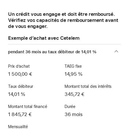
une
nouvelle
Un crédit vous engage et doit être remboursé.
fenêtre)
Vérifiez vos capacités de remboursement avant
de vous engager.
Exemple d’achat avec Cetelem
pendant 36 mois au taux débiteur de 14,01 %
Prix d’achat
TAEG fixe
1 500,00 €
14,95 %
Taux débiteur
Montant total des intérêts
14,01 %
345,72 €
Montant total financé
Durée
1 845,72 €
36 mois
Mensualité