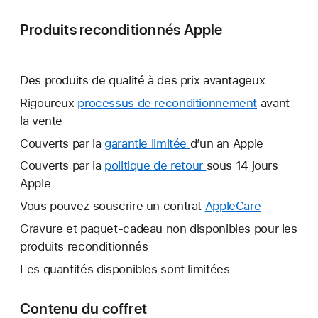
Produits reconditionnés Apple
Des produits de qualité à des prix avantageux
Rigoureux
processus de reconditionnement
avant
la vente
Couverts par la
garantie limitée
Une
d’un an Apple
nouvelle
Couverts par la
politique de retour
Une
sous 14 jours
fenêtre
Apple
nouvelle
s’ouvre.
fenêtre
Vous pouvez souscrire un contrat
AppleCare
Une
s’ouvre.
nouvelle
Gravure et paquet-cadeau non disponibles pour les
fenêtre
produits reconditionnés
s’ouvre.
Les quantités disponibles sont limitées
Contenu du coffret