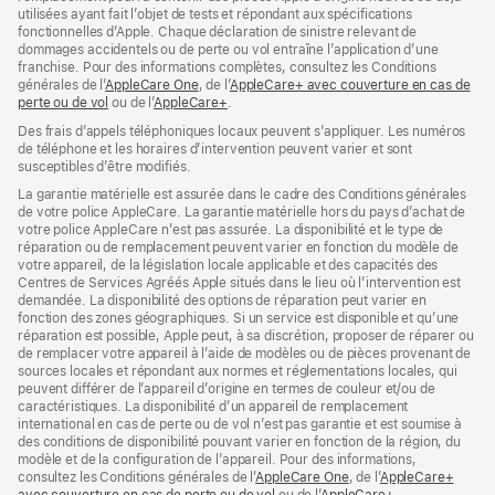
utilisées ayant fait l’objet de tests et répondant aux spécifications
fonctionnelles d’Apple. Chaque déclaration de sinistre relevant de
dommages accidentels ou de perte ou vol entraîne l’application d’une
franchise. Pour des informations complètes, consultez les Conditions
générales de l’
AppleCare One
(s’ouvre
, de l’
AppleCare+ avec couverture en cas de
perte ou de vol
(s’ouvre
ou de l’
AppleCare+
dans
(s’ouvre
.
dans
une
dans
Des frais d’appels téléphoniques locaux peuvent s’appliquer. Les numéros
une
nouvelle
une
de téléphone et les horaires d’intervention peuvent varier et sont
nouvelle
fenêtre)
nouvelle
susceptibles d’être modifiés.
fenêtre)
fenêtre)
La garantie matérielle est assurée dans le cadre des Conditions générales
de votre police AppleCare. La garantie matérielle hors du pays d’achat de
votre police AppleCare n’est pas assurée. La disponibilité et le type de
réparation ou de remplacement peuvent varier en fonction du modèle de
votre appareil, de la législation locale applicable et des capacités des
Centres de Services Agréés Apple situés dans le lieu où l’intervention est
demandée. La disponibilité des options de réparation peut varier en
fonction des zones géographiques. Si un service est disponible et qu’une
réparation est possible, Apple peut, à sa discrétion, proposer de réparer ou
de remplacer votre appareil à l’aide de modèles ou de pièces provenant de
sources locales et répondant aux normes et réglementations locales, qui
peuvent différer de l’appareil d’origine en termes de couleur et/ou de
caractéristiques. La disponibilité d’un appareil de remplacement
international en cas de perte ou de vol n’est pas garantie et est soumise à
des conditions de disponibilité pouvant varier en fonction de la région, du
modèle et de la configuration de l’appareil. Pour des informations,
consultez les Conditions générales de l’
AppleCare One
(s’ouvre
, de l’
AppleCare+