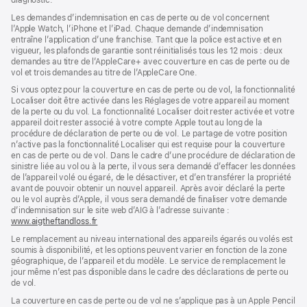
diagnostic.
fenêtre)
nouvelle
fenêtre)
fenêtre)
Les demandes d’indemnisation en cas de perte ou de vol concernent
l’Apple Watch, l’iPhone et l’iPad. Chaque demande d’indemnisation
entraîne l’application d’une franchise. Tant que la police est active et en
vigueur, les plafonds de garantie sont réinitialisés tous les 12 mois : deux
demandes au titre de l’AppleCare+ avec couverture en cas de perte ou de
vol et trois demandes au titre de l’AppleCare One.
Si vous optez pour la couverture en cas de perte ou de vol, la fonctionnalité
Localiser doit être activée dans les Réglages de votre appareil au moment
de la perte ou du vol. La fonctionnalité Localiser doit rester activée et votre
appareil doit rester associé à votre compte Apple tout au long de la
procédure de déclaration de perte ou de vol. Le partage de votre position
n’active pas la fonctionnalité Localiser qui est requise pour la couverture
en cas de perte ou de vol. Dans le cadre d’une procédure de déclaration de
sinistre liée au vol ou à la perte, il vous sera demandé d’effacer les données
de l’appareil volé ou égaré, de le désactiver, et d’en transférer la propriété
avant de pouvoir obtenir un nouvel appareil. Après avoir déclaré la perte
ou le vol auprès d’Apple, il vous sera demandé de finaliser votre demande
d’indemnisation sur le site web d’AIG à l’adresse suivante :
www.aigtheftandloss.fr
(s’ouvre
dans
Le remplacement au niveau international des appareils égarés ou volés est
une
soumis à disponibilité, et les options peuvent varier en fonction de la zone
nouvelle
géographique, de l’appareil et du modèle. Le service de remplacement le
fenêtre)
jour même n’est pas disponible dans le cadre des déclarations de perte ou
de vol.
La couverture en cas de perte ou de vol ne s’applique pas à un Apple Pencil