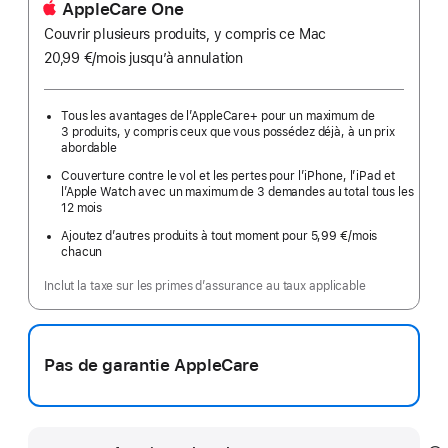
AppleCare One
Couvrir plusieurs produits, y compris ce Mac
20,99 €
/mois
par
jusqu’à annulation
mois
Tous les avantages de l’AppleCare+ pour un maximum de
3 produits, y compris ceux que vous possédez déjà, à un prix
abordable
Couverture contre le vol et les pertes pour l’iPhone, l’iPad et
l’Apple Watch avec un maximum de 3 demandes au total tous les
12 mois
Ajoutez d’autres produits à tout moment pour 5,99 €
/mois
par
chacun
mois
Inclut la taxe sur les primes d’assurance au taux applicable
Pas de garantie AppleCare