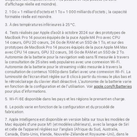
fenêtre)
d’affichage réelle est moindre).
2. 1 Go = 1 milliard d’octets et 1 To = 1 000 milliards d’octets ; la capacité
formatée réelle est moindre.
3. À des températures inférieures à 25 °C.
4. Tests réalisés par Apple d’août à octobre 2024 sur des prototypes de
MacBook Pro 14 pouces équipés de la puce Apple M4 Pro avec CPU
14 cœurs, GPU 20 cœurs, 24 Go de RAM et un SSD de 1 To, et sur des
prototypes de MacBook Pro 14 pouces équipés de la puce Apple M4 Max
avec CPU 14 cœurs, GPU 32 cœurs, 36 Go de RAM et un SSD de 2 To.
Autonomie de la batterie pour la navigation web sans fil mesurée à travers
la consultation de 25 sites web populaires avec une connexion Wi-Fi.
Autonomie de la batterie pour le streaming vidéo mesurée à travers la
consultation de contenus 1080p dans Safari avec une connexion Wi-Fi. La
luminosité de l’écran était réglée sur 8 clics à partir du niveau le plus bas et
le rétroéclairage du clavier était désactivé. L’autonomie de la batterie varie
en fonction de la configuration et de l’utilisation. Voir
apple.com/fr/batteries
pour plus d’informations.
5. Wi-Fi 6E disponible dans les pays et les régions le prenant en charge.
6. Le poids varie en fonction de la configuration et du procédé de
fabrication.
7. Apple Intelligence est disponible en version bêta sur tous les modèles de
Mac équipés d’une puce M1 (et modèles ultérieurs), avec la langue de Siri
et celle de l’appareil réglées sur l’anglais (Afrique du Sud, Australie,
Canada, États-Unis, Irlande, Nouvelle-Zélande et Royaume-Uni), dans le