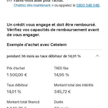
Faites-vous aider pour l’achat.
Chattez dès maintenant
(s’ouvre
ou appelez le
0800 046 046
.
dans
une
nouvelle
Un crédit vous engage et doit être remboursé.
fenêtre)
Vérifiez vos capacités de remboursement avant
de vous engager.
Exemple d’achat avec Cetelem
pendant 36 mois au taux débiteur de 14,01 %
Prix d’achat
TAEG fixe
1 500,00 €
14,95 %
Taux débiteur
Montant total des intérêts
14,01 %
345,72 €
Montant total financé
Durée