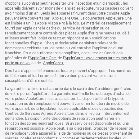
d’options au contrat peut nécessiter une inspection et un diagnostic : les
appareils doivent avoir moins de 4 ans et les écouteurs ou casques doivent
avoir moins d’un an. Seuls les appareils figurant dans votre compte Apple
peuvent être couverts par l’AppleCare One. La couverture AppleCare One
est limitée à un (1) Apple Vision Pro à la fois. Le matériel de remplacement
fourni par Apple dans le cadre du service de réparation ou de
remplacement pourra contenir des pièces Apple d’origine neuves ou déjà
utilisées ayant fait l’objet de tests et répondant aux spécifications
fonctionnelles d’Apple. Chaque déclaration de sinistre relevant de
dommages accidentels ou de perte ou vol entraîne l’application d’une
franchise. Pour des informations complètes, consultez les Conditions
générales de l’
AppleCare One
(s’ouvre
, de l’
AppleCare+ avec couverture en cas de
perte ou de vol
(s’ouvre
ou de l’
AppleCare+
dans
(s’ouvre
.
dans
une
dans
Des frais d’appels téléphoniques locaux peuvent s’appliquer. Les numéros
une
nouvelle
une
de téléphone et les horaires d’intervention peuvent varier et sont
nouvelle
fenêtre)
nouvelle
susceptibles d’être modifiés.
fenêtre)
fenêtre)
La garantie matérielle est assurée dans le cadre des Conditions générales
de votre police AppleCare. La garantie matérielle hors du pays d’achat de
votre police AppleCare n’est pas assurée. La disponibilité et le type de
réparation ou de remplacement peuvent varier en fonction du modèle de
votre appareil, de la législation locale applicable et des capacités des
Centres de Services Agréés Apple situés dans le lieu où l’intervention est
demandée. La disponibilité des options de réparation peut varier en
fonction des zones géographiques. Si un service est disponible et qu’une
réparation est possible, Apple peut, à sa discrétion, proposer de réparer ou
de remplacer votre appareil à l’aide de modèles ou de pièces provenant de
sources locales et répondant aux normes et réglementations locales, qui