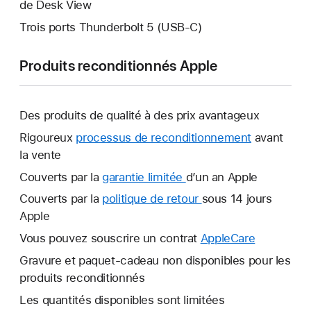
de Desk View
Trois ports Thunderbolt 5 (USB‑C)
Produits reconditionnés Apple
Des produits de qualité à des prix avantageux
Rigoureux
processus de reconditionnement
avant
la vente
Couverts par la
garantie limitée
Une
d’un an Apple
nouvelle
Couverts par la
politique de retour
Une
sous 14 jours
fenêtre
Apple
nouvelle
s’ouvre.
fenêtre
Vous pouvez souscrire un contrat
AppleCare
Une
s’ouvre.
nouvelle
Gravure et paquet-cadeau non disponibles pour les
fenêtre
produits reconditionnés
s’ouvre.
Les quantités disponibles sont limitées