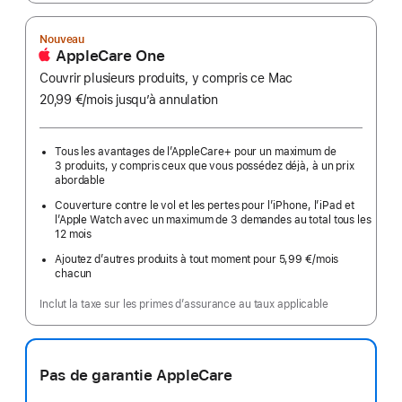
Nouveau
AppleCare One
Couvrir plusieurs produits, y compris ce Mac
20,99 €
/mois
par
jusqu’à annulation
mois
Tous les avantages de l’AppleCare+ pour un maximum de
3 produits, y compris ceux que vous possédez déjà, à un prix
abordable
Couverture contre le vol et les pertes pour l’iPhone, l’iPad et
l’Apple Watch avec un maximum de 3 demandes au total tous les
12 mois
Ajoutez d’autres produits à tout moment pour 5,99 €
/mois
par
chacun
mois
Inclut la taxe sur les primes d’assurance au taux applicable
Pas de garantie AppleCare