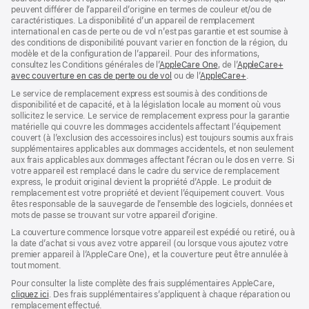
peuvent différer de l’appareil d’origine en termes de couleur et/ou de
caractéristiques. La disponibilité d’un appareil de remplacement
international en cas de perte ou de vol n’est pas garantie et est soumise à
des conditions de disponibilité pouvant varier en fonction de la région, du
modèle et de la configuration de l’appareil. Pour des informations,
consultez les Conditions générales de l’
AppleCare One
(s’ouvre
, de l’
AppleCare+
avec couverture en cas de perte ou de vol
(s’ouvre
ou de l’
AppleCare+
dans
(s’ouvre
.
dans
une
dans
Le service de remplacement express est soumis à des conditions de
une
nouvelle
une
disponibilité et de capacité, et à la législation locale au moment où vous
nouvelle
fenêtre)
nouvelle
sollicitez le service. Le service de remplacement express pour la garantie
fenêtre)
fenêtre)
matérielle qui couvre les dommages accidentels affectant l’équipement
couvert (à l’exclusion des accessoires inclus) est toujours soumis aux frais
supplémentaires applicables aux dommages accidentels, et non seulement
aux frais applicables aux dommages affectant l’écran ou le dos en verre. Si
votre appareil est remplacé dans le cadre du service de remplacement
express, le produit original devient la propriété d’Apple. Le produit de
remplacement est votre propriété et devient l’équipement couvert. Vous
êtes responsable de la sauvegarde de l’ensemble des logiciels, données et
mots de passe se trouvant sur votre appareil d’origine.
La couverture commence lorsque votre appareil est expédié ou retiré, ou à
la date d’achat si vous avez votre appareil (ou lorsque vous ajoutez votre
premier appareil à l’AppleCare One), et la couverture peut être annulée à
tout moment.
Pour consulter la liste complète des frais supplémentaires AppleCare,
cliquez ici
(s’ouvre
. Des frais supplémentaires s’appliquent à chaque réparation ou
remplacement effectué.
dans