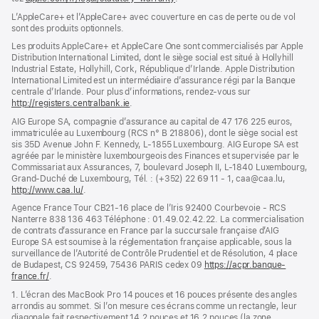
dans
L’AppleCare+ et l’AppleCare+ avec couver­ture en cas de perte ou de vol
une
sont des pro­duits optionnels.
nouvelle
fenêtre)
Les produits AppleCare+ et AppleCare One sont commercialisés par Apple
Distribution International Limited, dont le siège social est situé à Hollyhill
Industrial Estate, Hollyhill, Cork, République d’Irlande. Apple Distribution
International Limited est un intermédiaire d’assurance régi par la Banque
centrale d’Irlande. Pour plus d’informations, rendez-vous sur
http://registers.centralbank.ie
(s’ouvre
.
dans
AIG Europe SA, compagnie d’assurance au capital de 47 176 225 euros,
une
immatriculée au Luxembourg (RCS n° B 218806), dont le siège social est
nouvelle
sis 35D Avenue John F. Kennedy, L-1855 Luxembourg. AIG Europe SA est
fenêtre)
agréée par le ministère luxembourgeois des Finances et supervisée par le
Commissariat aux Assurances, 7, boulevard Joseph II, L-1840 Luxembourg,
Grand-Duché de Luxembourg, Tél. : (+352) 22 69 11 - 1, caa@caa.lu,
http://www.caa.lu/
(s’ouvre
.
dans
Agence France Tour CB21-16 place de l’Iris 92400 Courbevoie - RCS
une
Nanterre 838 136 463 Téléphone : 01.49.02.42.22. La commercialisation
nouvelle
de contrats d’assurance en France par la succursale française d’AIG
fenêtre)
Europe SA est soumise à la réglementation française applicable, sous la
surveillance de l’Autorité de Contrôle Prudentiel et de Résolution, 4 place
de Budapest, CS 92459, 75436 PARIS cedex 09
https://acpr.banque-
france.fr/
(s’ouvre
.
dans
1. L’écran des MacBook Pro 14 pouces et 16 pouces présente des angles
une
arrondis au sommet. Si l’on mesure ces écrans comme un rectangle, leur
nouvelle
diagonale fait respectivement 14,2 pouces et 16,2 pouces (la zone