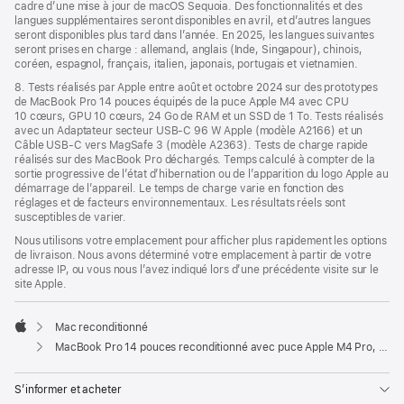
cadre d’une mise à jour de macOS Sequoia. Des fonctionnalités et des
langues supplémentaires seront disponibles en avril, et d’autres langues
seront disponibles plus tard dans l’année. En 2025, les langues suivantes
seront prises en charge : allemand, anglais (Inde, Singapour), chinois,
coréen, espagnol, français, italien, japonais, portugais et vietnamien.
8. Tests réalisés par Apple entre août et octobre 2024 sur des prototypes
de MacBook Pro 14 pouces équipés de la puce Apple M4 avec CPU
10 cœurs, GPU 10 cœurs, 24 Go de RAM et un SSD de 1 To. Tests réalisés
avec un Adaptateur secteur USB-C 96 W Apple (modèle A2166) et un
Câble USB-C vers MagSafe 3 (modèle A2363). Tests de charge rapide
réalisés sur des MacBook Pro déchargés. Temps calculé à compter de la
sortie progressive de l’état d’hibernation ou de l’apparition du logo Apple au
démarrage de l’appareil. Le temps de charge varie en fonction des
réglages et de facteurs environnementaux. Les résultats réels sont
susceptibles de varier.
Nous utilisons votre emplacement pour afficher plus rapidement les options
de livraison. Nous avons déterminé votre emplacement à partir de votre
adresse IP, ou vous nous l’avez indiqué lors d’une précédente visite sur le
site Apple.
Mac reconditionné
Apple
MacBook Pro 14 pouces reconditionné avec puce Apple M4 Pro, CPU 14 cœurs, GPU 20 cœurs et écran nano-texturé - Noir sidéral
S’informer et acheter