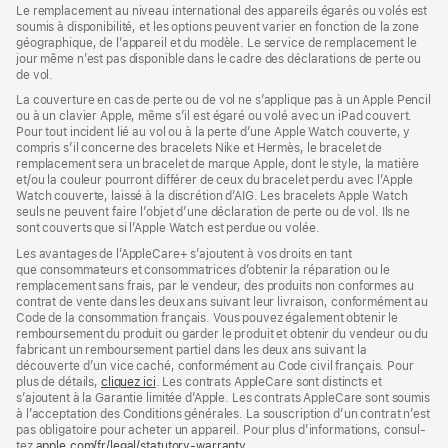
dans
Le remplacement au niveau international des appareils égarés ou volés est
une
soumis à disponibilité, et les options peuvent varier en fonction de la zone
nouvelle
géographique, de l’appareil et du modèle. Le service de remplacement le
fenêtre)
jour même n’est pas disponible dans le cadre des déclarations de perte ou
de vol.
La couverture en cas de perte ou de vol ne s’applique pas à un Apple Pencil
ou à un clavier Apple, même s’il est égaré ou volé avec un iPad couvert.
Pour tout incident lié au vol ou à la perte d’une Apple Watch couverte, y
compris s’il concerne des bracelets Nike et Hermès, le bracelet de
remplacement sera un bracelet de marque Apple, dont le style, la matière
et/ou la couleur pourront différer de ceux du bracelet perdu avec l’Apple
Watch couverte, laissé à la discrétion d’AIG. Les bracelets Apple Watch
seuls ne peuvent faire l’objet d’une déclaration de perte ou de vol. Ils ne
sont couverts que si l’Apple Watch est perdue ou volée.
Les avan­tages de l’AppleCare+ s’ajoutent à vos droits en tant
que consommateurs et consommatrices d’obtenir la réparation ou le
rempla­cement sans frais, par le vendeur, des pro­duits non conformes au
contrat de vente dans les deux ans suivant leur livraison, conformément au
Code de la consom­mation français. Vous pouvez égale­ment obtenir le
rembour­sement du produit ou garder le produit et obtenir du vendeur ou du
fabricant un rembour­sement partiel dans les deux ans suivant la
découverte d’un vice caché, conformément au Code civil français. Pour
plus de détails,
cliquez ici
(s’ouvre
. Les contrats AppleCare sont distincts et
s’ajoutent à la Garantie limitée d’Apple. Les contrats AppleCare sont soumis
dans
à l’acceptation des Conditions générales. La souscription d’un contrat n’est
une
pas obligatoire pour acheter un appa­reil. Pour plus d’infor­mations, consul­
nouvelle
tez
apple.com/fr/legal/statutory-warranty
fenêtre)
(s’ouvre
.