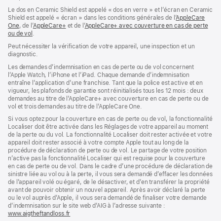
une
Le dos en Ceramic Shield est appelé « dos en verre » et l’écran en Ceramic
nouvelle
Shield est appelé « écran » dans les conditions générales de l’
AppleCare
fenêtre)
One
(s’ouvre
, de l’
AppleCare+
(s’ouvre
et de l’
AppleCare+ avec couverture en cas de perte
ou de vol
dans
(s’ouvre
.
dans
une
dans
une
Peut nécessiter la vérification de votre appareil, une inspection et un
nouvelle
une
nouvelle
diagnostic.
fenêtre)
nouvelle
fenêtre)
fenêtre)
Les demandes d’indemnisation en cas de perte ou de vol concernent
l’Apple Watch, l’iPhone et l’iPad. Chaque demande d’indemnisation
entraîne l’application d’une franchise. Tant que la police est active et en
vigueur, les plafonds de garantie sont réinitialisés tous les 12 mois : deux
demandes au titre de l’AppleCare+ avec couverture en cas de perte ou de
vol et trois demandes au titre de l’AppleCare One.
Si vous optez pour la couverture en cas de perte ou de vol, la fonctionnalité
Localiser doit être activée dans les Réglages de votre appareil au moment
de la perte ou du vol. La fonctionnalité Localiser doit rester activée et votre
appareil doit rester associé à votre compte Apple tout au long de la
procédure de déclaration de perte ou de vol. Le partage de votre position
n’active pas la fonctionnalité Localiser qui est requise pour la couverture
en cas de perte ou de vol. Dans le cadre d’une procédure de déclaration de
sinistre liée au vol ou à la perte, il vous sera demandé d’effacer les données
de l’appareil volé ou égaré, de le désactiver, et d’en transférer la propriété
avant de pouvoir obtenir un nouvel appareil. Après avoir déclaré la perte
ou le vol auprès d’Apple, il vous sera demandé de finaliser votre demande
d’indemnisation sur le site web d’AIG à l’adresse suivante :
www.aigtheftandloss.fr
(s’ouvre