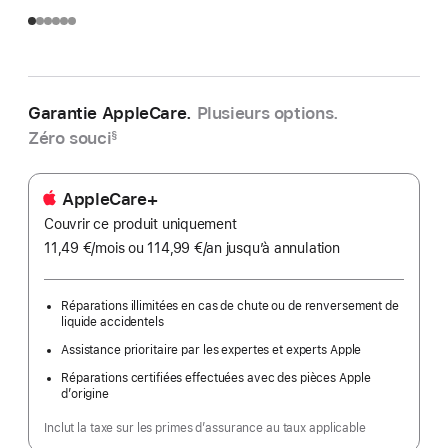
Garantie AppleCare.
Plusieurs options.
Zéro souci
§
AppleCare+
Couvrir ce produit uniquement
11,49 €
/mois
par
ou 114,99 €
/an
par
jusqu’à annulation
mois
an
Réparations illimitées en cas de chute ou de renversement de
liquide accidentels
Assistance prioritaire par les expertes et experts Apple
Réparations certifiées effectuées avec des pièces Apple
d’origine
Inclut la taxe sur les primes d’assurance au taux applicable