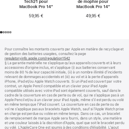
Tech21 pour
de mophie pour
MacBook Pro 14″
MacBook Pro 14″
59,95 €
49,95 €
Pied
Notes
Pour connaître les montants couverts par Apple en matière de recyclage et
de
de
de gestion des batteries usagées, consultez la page
bas
page
regulatoryinfo.apple.com/regulation1542
(s’ouvre
de
§ La garantie matérielle ne s’applique qu’aux appareils couverts et à leurs
dans
page
accessoires d’origine inclus, et s’applique (i) aux batteries conservant
une
moins de 80 % de leur capacité initiale, (ii) à un nombre illimité d’incidents
nouvelle
relevant de dommages accidentels et (iii) au vol et à la perte d’appareils
fenêtre)
iPhone, iPad et/ou Apple Watch couverts. Si un iPad est couvert par votre
contrat, un Apple Pencil compatible et un clavier pour iPad Apple
compatible utilisés avec votre iPad sont également couverts, sauf dans le
cadre de la couverture en cas de perte ou de vol, qui ne s’applique pas à un
Apple Pencil et/ou à un clavier pour iPad Apple, même s’il est perdu ou volé
en même temps que l’iPad couvert. La couverture en cas de perte ou de
vol ne s’applique pas aux bracelets Apple Watch, sauf si l’Apple Watch prise
en charge est perdue ou volée en même temps. Dans ce cas, un bracelet
de remplacement de marque Apple sera fourni, dans un style, une matière
et une couleur laissés à la discrétion d’Apple, quel que soit le bracelet perdu
ou volé. L’AppleCare One est soumis à des conditions d’éligibilité. L’ajout