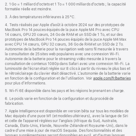
2. 1 Go = 1 milliard d’octets et 1 To = 1 000 milliards d’octets ; la capacité
formatée réelle est moindre.
3. À des températures inférieures à 25 °C.
4. Tests réalisés par Apple d’août à octobre 2024 sur des prototypes de
MacBook Pro 14 pouces équipés de la puce Apple M4 Pro avec CPU
14 cœurs, GPU 20 cœurs, 24 Go de RAM et un SSD de 1 To, et sur des
prototypes de MacBook Pro 14 pouces équipés de la puce Apple M4 Max
avec CPU 14 cœurs, GPU 32 cœurs, 36 Go de RAM et un SSD de 2 To.
Autonomie de la batterie pour la navigation web sans fil mesurée à travers
la consultation de 25 sites web populaires avec une connexion Wi-Fi.
Autonomie de la batterie pour le streaming vidéo mesurée à travers la
consultation de contenus 1080p dans Safari avec une connexion Wi-Fi. La
luminosité de l’écran était réglée sur 8 clics à partir du niveau le plus bas et
le rétroéclairage du clavier était désactivé. L’autonomie de la batterie varie
en fonction de la configuration et de l’utilisation. Voir
apple.com/fr/batteries
pour plus d’informations.
5. Wi-Fi 6E disponible dans les pays et les régions le prenant en charge.
6. Le poids varie en fonction de la configuration et du procédé de
fabrication.
7. Apple Intelligence est disponible en version bêta sur tous les modèles de
Mac équipés d’une puce M1 (et modèles ultérieurs), avec la langue de Siri
et celle de l’appareil réglées sur l’anglais (Afrique du Sud, Australie,
Canada, États-Unis, Irlande, Nouvelle-Zélande et Royaume-Uni), dans le
cadre d’une mise à jour de macOS Sequoia. Des fonctionnalités et des
langues supplémentaires seront disponibles en avril, et d’autres langues