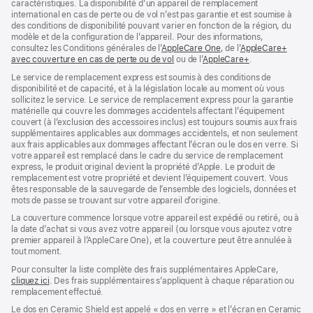
caractéristiques. La disponibilité d’un appareil de remplacement
international en cas de perte ou de vol n’est pas garantie et est soumise à
des conditions de disponibilité pouvant varier en fonction de la région, du
modèle et de la configuration de l’appareil. Pour des informations,
consultez les Conditions générales de l’
AppleCare One
(s’ouvre
, de l’
AppleCare+
avec couverture en cas de perte ou de vol
(s’ouvre
ou de l’
AppleCare+
dans
(s’ouvre
.
dans
une
dans
Le service de remplacement express est soumis à des conditions de
une
nouvelle
une
disponibilité et de capacité, et à la législation locale au moment où vous
nouvelle
fenêtre)
nouvelle
sollicitez le service. Le service de remplacement express pour la garantie
fenêtre)
fenêtre)
matérielle qui couvre les dommages accidentels affectant l’équipement
couvert (à l’exclusion des accessoires inclus) est toujours soumis aux frais
supplémentaires applicables aux dommages accidentels, et non seulement
aux frais applicables aux dommages affectant l’écran ou le dos en verre. Si
votre appareil est remplacé dans le cadre du service de remplacement
express, le produit original devient la propriété d’Apple. Le produit de
remplacement est votre propriété et devient l’équipement couvert. Vous
êtes responsable de la sauvegarde de l’ensemble des logiciels, données et
mots de passe se trouvant sur votre appareil d’origine.
La couverture commence lorsque votre appareil est expédié ou retiré, ou à
la date d’achat si vous avez votre appareil (ou lorsque vous ajoutez votre
premier appareil à l’AppleCare One), et la couverture peut être annulée à
tout moment.
Pour consulter la liste complète des frais supplémentaires AppleCare,
cliquez ici
(s’ouvre
. Des frais supplémentaires s’appliquent à chaque réparation ou
remplacement effectué.
dans
une
Le dos en Ceramic Shield est appelé « dos en verre » et l’écran en Ceramic