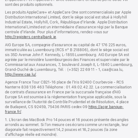
une
sont des pro­duits optionnels.
nouvelle
fenêtre)
Les produits AppleCare+ et AppleCare One sont commercialisés par Apple
Distribution International Limited, dont le siège social est situé à Hollyhill
Industrial Estate, Hollyhill, Cork, République d’Irlande. Apple Distribution
International Limited est un intermédiaire d’assurance régi par la Banque
centrale d’Irlande. Pour plus d’informations, rendez-vous sur
http://registers.centralbank.ie
(s’ouvre
.
dans
AIG Europe SA, compagnie d’assurance au capital de 47 176 225 euros,
une
immatriculée au Luxembourg (RCS n° B 218806), dont le siège social est
nouvelle
sis 35D Avenue John F. Kennedy, L-1855 Luxembourg. AIG Europe SA est
fenêtre)
agréée par le ministère luxembourgeois des Finances et supervisée par le
Commissariat aux Assurances, 7, boulevard Joseph II, L-1840 Luxembourg,
Grand-Duché de Luxembourg, Tél. : (+352) 22 69 11 - 1, caa@caa.lu,
http://www.caa.lu/
(s’ouvre
.
dans
Agence France Tour CB21-16 place de l’Iris 92400 Courbevoie - RCS
une
Nanterre 838 136 463 Téléphone : 01.49.02.42.22. La commercialisation
nouvelle
de contrats d’assurance en France par la succursale française d’AIG
fenêtre)
Europe SA est soumise à la réglementation française applicable, sous la
surveillance de l’Autorité de Contrôle Prudentiel et de Résolution, 4 place
de Budapest, CS 92459, 75436 PARIS cedex 09
https://acpr.banque-
france.fr/
(s’ouvre
.
dans
1. L’écran des MacBook Pro 14 pouces et 16 pouces présente des angles
une
arrondis au sommet. Si l’on mesure ces écrans comme un rectangle, leur
nouvelle
diagonale fait respectivement 14,2 pouces et 16,2 pouces (la zone
fenêtre)
d’affichage réelle est moindre).