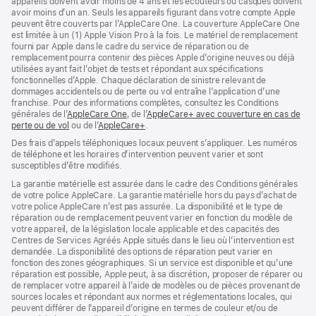
appareils doivent avoir moins de 4 ans et les écouteurs ou casques doivent
avoir moins d’un an. Seuls les appareils figurant dans votre compte Apple
peuvent être couverts par l’AppleCare One. La couverture AppleCare One
est limitée à un (1) Apple Vision Pro à la fois. Le matériel de remplacement
fourni par Apple dans le cadre du service de réparation ou de
remplacement pourra contenir des pièces Apple d’origine neuves ou déjà
utilisées ayant fait l’objet de tests et répondant aux spécifications
fonctionnelles d’Apple. Chaque déclaration de sinistre relevant de
dommages accidentels ou de perte ou vol entraîne l’application d’une
franchise. Pour des informations complètes, consultez les Conditions
générales de l’
AppleCare One
(s’ouvre
, de l’
AppleCare+ avec couverture en cas de
perte ou de vol
(s’ouvre
ou de l’
AppleCare+
dans
(s’ouvre
.
dans
une
dans
Des frais d’appels téléphoniques locaux peuvent s’appliquer. Les numéros
une
nouvelle
une
de téléphone et les horaires d’intervention peuvent varier et sont
nouvelle
fenêtre)
nouvelle
susceptibles d’être modifiés.
fenêtre)
fenêtre)
La garantie matérielle est assurée dans le cadre des Conditions générales
de votre police AppleCare. La garantie matérielle hors du pays d’achat de
votre police AppleCare n’est pas assurée. La disponibilité et le type de
réparation ou de remplacement peuvent varier en fonction du modèle de
votre appareil, de la législation locale applicable et des capacités des
Centres de Services Agréés Apple situés dans le lieu où l’intervention est
demandée. La disponibilité des options de réparation peut varier en
fonction des zones géographiques. Si un service est disponible et qu’une
réparation est possible, Apple peut, à sa discrétion, proposer de réparer ou
de remplacer votre appareil à l’aide de modèles ou de pièces provenant de
sources locales et répondant aux normes et réglementations locales, qui
peuvent différer de l’appareil d’origine en termes de couleur et/ou de