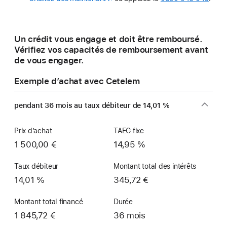
dans
une
nouvelle
Un crédit vous engage et doit être remboursé.
fenêtre)
Vérifiez vos capacités de remboursement avant
de vous engager.
Exemple d’achat avec Cetelem
pendant 36 mois au taux débiteur de 14,01 %
Prix d’achat
TAEG fixe
1 500,00 €
14,95 %
Taux débiteur
Montant total des intérêts
14,01 %
345,72 €
Montant total financé
Durée
1 845,72 €
36 mois