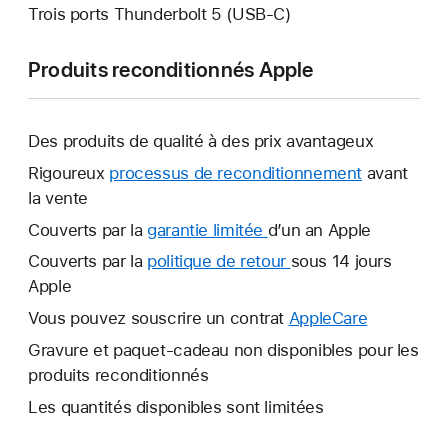
Trois ports Thunderbolt 5 (USB‑C)
Produits reconditionnés Apple
Des produits de qualité à des prix avantageux
Rigoureux
processus de reconditionnement
avant
la vente
Couverts par la
garantie limitée
Une
d’un an Apple
nouvelle
Couverts par la
politique de retour
Une
sous 14 jours
fenêtre
Apple
nouvelle
s’ouvre.
fenêtre
Vous pouvez souscrire un contrat
AppleCare
Une
s’ouvre.
nouvelle
Gravure et paquet-cadeau non disponibles pour les
fenêtre
produits reconditionnés
s’ouvre.
Les quantités disponibles sont limitées