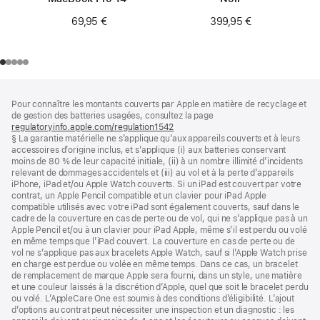
69,95 €
399,95 €
Pied
Notes
Pour connaître les montants couverts par Apple en matière de recyclage et
de
de
de gestion des batteries usagées, consultez la page
bas
page
regulatoryinfo.apple.com/regulation1542
(s’ouvre
de
§ La garantie matérielle ne s’applique qu’aux appareils couverts et à leurs
dans
page
accessoires d’origine inclus, et s’applique (i) aux batteries conservant
une
moins de 80 % de leur capacité initiale, (ii) à un nombre illimité d’incidents
nouvelle
relevant de dommages accidentels et (iii) au vol et à la perte d’appareils
fenêtre)
iPhone, iPad et/ou Apple Watch couverts. Si un iPad est couvert par votre
contrat, un Apple Pencil compatible et un clavier pour iPad Apple
compatible utilisés avec votre iPad sont également couverts, sauf dans le
cadre de la couverture en cas de perte ou de vol, qui ne s’applique pas à un
Apple Pencil et/ou à un clavier pour iPad Apple, même s’il est perdu ou volé
en même temps que l’iPad couvert. La couverture en cas de perte ou de
vol ne s’applique pas aux bracelets Apple Watch, sauf si l’Apple Watch prise
en charge est perdue ou volée en même temps. Dans ce cas, un bracelet
de remplacement de marque Apple sera fourni, dans un style, une matière
et une couleur laissés à la discrétion d’Apple, quel que soit le bracelet perdu
ou volé. L’AppleCare One est soumis à des conditions d’éligibilité. L’ajout
d’options au contrat peut nécessiter une inspection et un diagnostic : les