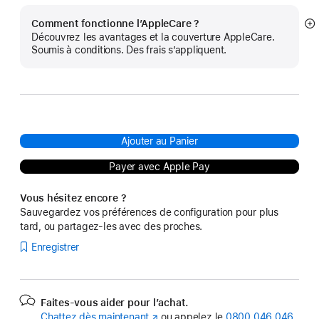
Comment fonctionne l’AppleCare ?
Af
Découvrez les avantages et la couverture AppleCare.
pl
Soumis à conditions. Des frais s’appliquent.
Ajouter au Panier
Payer avec Apple Pay
Vous hésitez encore ?
Sauvegardez vos préférences de configuration pour plus
tard, ou partagez-les avec des proches.
Enregistrer
Faites-vous aider pour l’achat.
Chattez dès maintenant
(s’ouvre
ou appelez le
0800 046 046
.