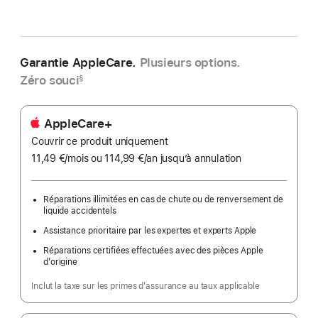
Garantie AppleCare.
Plusieurs options.
Zéro souci
§
AppleCare+
Couvrir ce produit uniquement
11,49 €
/mois
par
ou 114,99 €
/an
par
jusqu’à annulation
mois
an
Réparations illimitées en cas de chute ou de renversement de
liquide accidentels
Assistance prioritaire par les expertes et experts Apple
Réparations certifiées effectuées avec des pièces Apple
d’origine
Inclut la taxe sur les primes d’assurance au taux applicable