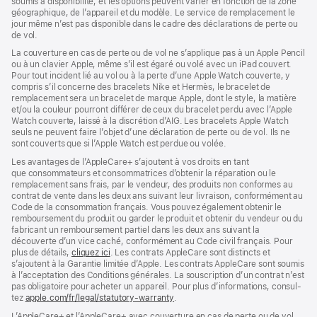
soumis à disponibilité, et les options peuvent varier en fonction de la zone
nouvelle
géographique, de l’appareil et du modèle. Le service de remplacement le
fenêtre)
jour même n’est pas disponible dans le cadre des déclarations de perte ou
de vol.
La couverture en cas de perte ou de vol ne s’applique pas à un Apple Pencil
ou à un clavier Apple, même s’il est égaré ou volé avec un iPad couvert.
Pour tout incident lié au vol ou à la perte d’une Apple Watch couverte, y
compris s’il concerne des bracelets Nike et Hermès, le bracelet de
remplacement sera un bracelet de marque Apple, dont le style, la matière
et/ou la couleur pourront différer de ceux du bracelet perdu avec l’Apple
Watch couverte, laissé à la discrétion d’AIG. Les bracelets Apple Watch
seuls ne peuvent faire l’objet d’une déclaration de perte ou de vol. Ils ne
sont couverts que si l’Apple Watch est perdue ou volée.
Les avan­tages de l’AppleCare+ s’ajoutent à vos droits en tant
que consommateurs et consommatrices d’obtenir la réparation ou le
rempla­cement sans frais, par le vendeur, des pro­duits non conformes au
contrat de vente dans les deux ans suivant leur livraison, conformément au
Code de la consom­mation français. Vous pouvez égale­ment obtenir le
rembour­sement du produit ou garder le produit et obtenir du vendeur ou du
fabricant un rembour­sement partiel dans les deux ans suivant la
découverte d’un vice caché, conformément au Code civil français. Pour
plus de détails,
cliquez ici
(s’ouvre
. Les contrats AppleCare sont distincts et
s’ajoutent à la Garantie limitée d’Apple. Les contrats AppleCare sont soumis
dans
à l’acceptation des Conditions générales. La souscription d’un contrat n’est
une
pas obligatoire pour acheter un appa­reil. Pour plus d’infor­mations, consul­
nouvelle
tez
apple.com/fr/legal/statutory-warranty
fenêtre)
(s’ouvre
.
dans
L’AppleCare+ et l’AppleCare+ avec couver­ture en cas de perte ou de vol