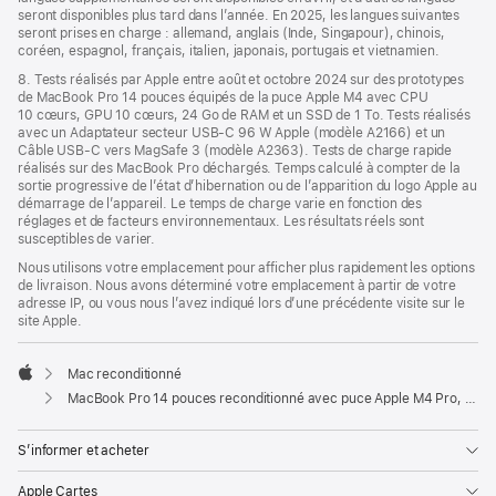
seront disponibles plus tard dans l’année. En 2025, les langues suivantes
seront prises en charge : allemand, anglais (Inde, Singapour), chinois,
coréen, espagnol, français, italien, japonais, portugais et vietnamien.
8. Tests réalisés par Apple entre août et octobre 2024 sur des prototypes
de MacBook Pro 14 pouces équipés de la puce Apple M4 avec CPU
10 cœurs, GPU 10 cœurs, 24 Go de RAM et un SSD de 1 To. Tests réalisés
avec un Adaptateur secteur USB-C 96 W Apple (modèle A2166) et un
Câble USB-C vers MagSafe 3 (modèle A2363). Tests de charge rapide
réalisés sur des MacBook Pro déchargés. Temps calculé à compter de la
sortie progressive de l’état d’hibernation ou de l’apparition du logo Apple au
démarrage de l’appareil. Le temps de charge varie en fonction des
réglages et de facteurs environnementaux. Les résultats réels sont
susceptibles de varier.
Nous utilisons votre emplacement pour afficher plus rapidement les options
de livraison. Nous avons déterminé votre emplacement à partir de votre
adresse IP, ou vous nous l’avez indiqué lors d’une précédente visite sur le
site Apple.
Mac reconditionné
Apple
MacBook Pro 14 pouces reconditionné avec puce Apple M4 Pro, CPU 14 cœurs, GPU 20 cœurs et écran nano-texturé - Noir sidéral
S’informer et acheter
Apple Cartes