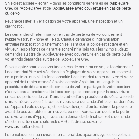
nouvelle
Shield est appelé « écran » dans les conditions générales de l’
AppleCare
fenêtre)
One
(s’ouvre
, de l’
AppleCare+
(s’ouvre
et de l’
AppleCare+ avec couverture en cas de perte
ou de vol
dans
(s’ouvre
.
dans
une
dans
une
Peut nécessiter la vérification de votre appareil, une inspection et un
nouvelle
une
nouvelle
diagnostic.
fenêtre)
nouvelle
fenêtre)
fenêtre)
Les demandes d’indemnisation en cas de perte ou de vol concernent
l’Apple Watch, l’iPhone et l’iPad. Chaque demande d’indemnisation
entraîne l’application d’une franchise. Tant que la police est active et en
vigueur, les plafonds de garantie sont réinitialisés tous les 12 mois : deux
demandes au titre de l’AppleCare+ avec couverture en cas de perte ou de
vol et trois demandes au titre de l’AppleCare One.
Si vous optez pour la couverture en cas de perte ou de vol, la fonctionnalité
Localiser doit être activée dans les Réglages de votre appareil au moment
de la perte ou du vol. La fonctionnalité Localiser doit rester activée et votre
appareil doit rester associé à votre compte Apple tout au long de la
procédure de déclaration de perte ou de vol. Le partage de votre position
n’active pas la fonctionnalité Localiser qui est requise pour la couverture
en cas de perte ou de vol. Dans le cadre d’une procédure de déclaration de
sinistre liée au vol ou à la perte, il vous sera demandé d’effacer les données
de l’appareil volé ou égaré, de le désactiver, et d’en transférer la propriété
avant de pouvoir obtenir un nouvel appareil. Après avoir déclaré la perte
ou le vol auprès d’Apple, il vous sera demandé de finaliser votre demande
d’indemnisation sur le site web d’AIG à l’adresse suivante :
www.aigtheftandloss.fr
(s’ouvre
dans
Le remplacement au niveau international des appareils égarés ou volés est
une