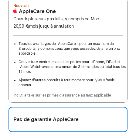
Nouveau
AppleCare One
Couvrir plusieurs produits, y compris ce Mac
20,99 €
/mois
par
jusqu’à annulation
mois
Tous les avantages de l’AppleCare+ pour un maximum de
3 produits, y compris ceux que vous possédez déjà, à un prix
abordable
Couverture contre le vol et les pertes pour l’iPhone, l’iPad et
l’Apple Watch avec un maximum de 3 demandes au total tous les
12 mois
Ajoutez d’autres produits à tout moment pour 5,99 €
/mois
par
chacun
mois
Inclut la taxe sur les primes d’assurance au taux applicable
Pas de garantie AppleCare