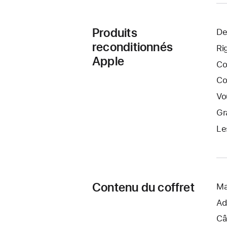
Produits
De
reconditionnés
Ri
Apple
Co
Co
Vo
Gr
Le
Contenu du coffret
Ma
Ad
Câ