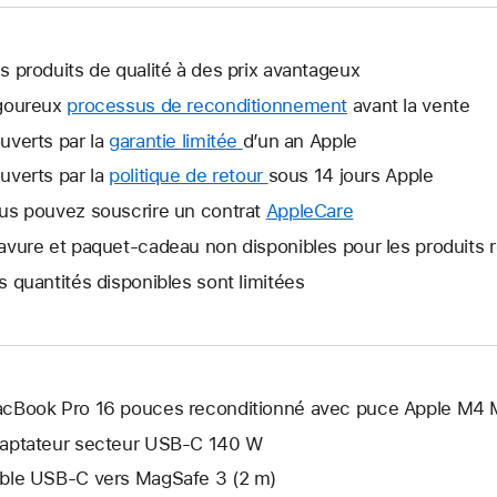
s produits de qualité à des prix avantageux
goureux
processus de reconditionnement
avant la vente
uverts par la
garantie limitée
Une
d’un an Apple
nouvelle
uverts par la
politique de retour
Une
sous 14 jours Apple
fenêtre
nouvelle
us pouvez souscrire un contrat
AppleCare
Une
s’ouvre.
fenêtre
nouvelle
avure et paquet-cadeau non disponibles pour les produits 
s’ouvre.
fenêtre
s quantités disponibles sont limitées
s’ouvre.
cBook Pro 16 pouces reconditionné avec puce Apple M4 
aptateur secteur USB-C 140 W
ble USB-C vers MagSafe 3 (2 m)