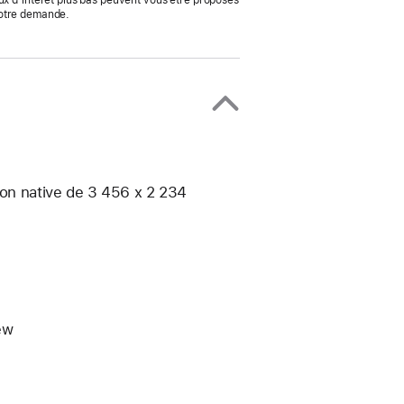
ux d’intérêt plus bas peuvent vous être proposés
votre demande.
ion native de 3 456 x 2 234
ew