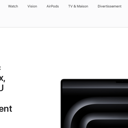
Watch
Vision
AirPods
TV & Maison
Divertissements
c
x,
U
ent