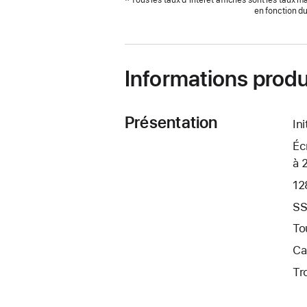
Tous les taux d’intérêt affichés sont les taux 
en fonction d
Informations produ
Présentation
In
Éc
à 
12
SS
To
Ca
Tr