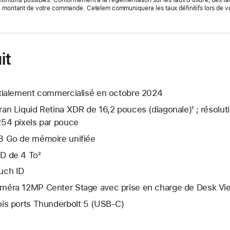
maximums possibles. Conformément à la réglementation sur les taux d’usure, des ta
u montant de votre commande. Cetelem communiquera les taux définitifs lors de 
it
itialement commercialisé en octobre 2024
ran Liquid Retina XDR de 16,2 pouces (diagonale)¹ ; résolut
254 pixels par pouce
8 Go de mémoire unifiée
D de 4 To²
uch ID
méra 12MP Center Stage avec prise en charge de Desk Vi
ois ports Thunderbolt 5 (USB‑C)