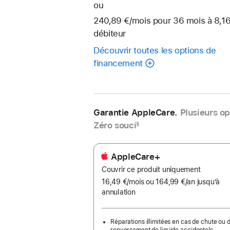
ou
240,89 €
/mois
par
pour 36
mois
mois
à 8,1
débiteur
mois
Découvrir toutes les options de
financement
Garantie AppleCare.
Plusieurs op
Zéro souci
§
AppleCare+
Couvrir ce produit uniquement
16,49 €
/mois
par
ou 164,99 €
/an
par
jusqu’à
annulation
mois
an
Réparations illimitées en cas de chute ou 