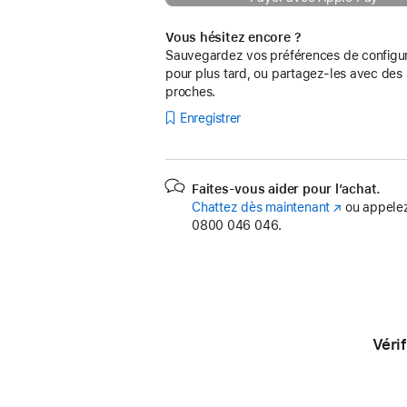
Vous hésitez encore ?
Sauvegardez vos préférences de configur
pour plus tard, ou partagez-les avec des
proches.
Enregistrer
Faites-vous aider pour l’achat.
Chattez dès maintenant
(s’ouvre
ou appelez
0800 046 046.
dans
une
nouvelle
fenêtre)
Véri