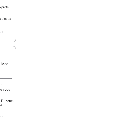
experts
s pièces
aux
ce Mac
un
ue vous
 l’iPhone,
de
our