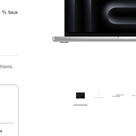
6 % taux
tions.
de