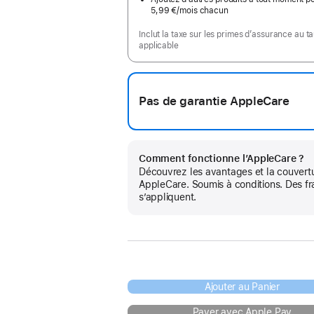
5,99 €
/mois
par
chacun
mois
Inclut la taxe sur les primes d’assurance au t
applicable
Pas de garantie AppleCare
Comment fonctionne l’AppleCare ?
Découvrez les avantages et la couvert
AppleCare. Soumis à conditions. Des fr
s’appliquent.
Ajouter au Panier
Payer avec Apple Pay