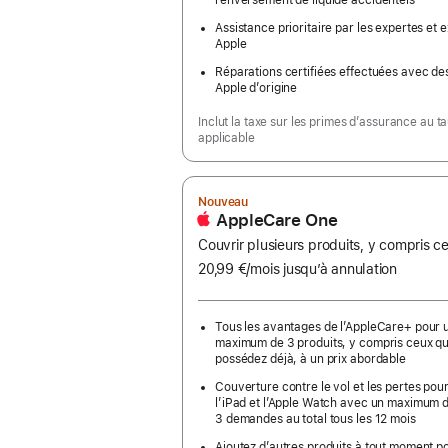
renversement de liquide accidentels
Assistance prioritaire par les expertes et 
Apple
Réparations certifiées effectuées avec de
Apple d’origine
Inclut la taxe sur les primes d’assurance au t
applicable
Nouveau
AppleCare One
Couvrir plusieurs produits, y compris 
20,99 €
/mois
par
jusqu’à annulation
mois
Tous les avantages de l’AppleCare+ pour 
maximum de 3 produits, y compris ceux q
possédez déjà, à un prix abordable
Couverture contre le vol et les pertes pour
l’iPad et l’Apple Watch avec un maximum 
3 demandes au total tous les 12 mois
Ajoutez d’autres produits à tout moment p