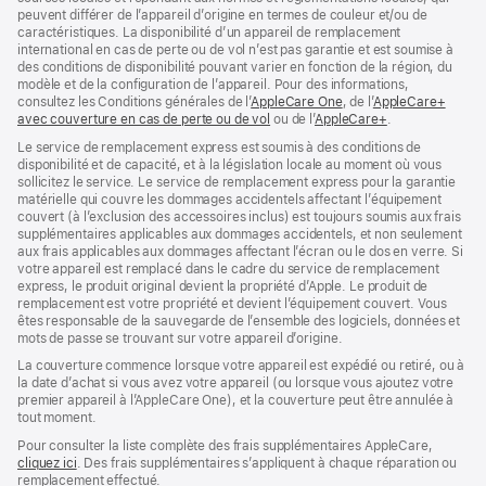
peuvent différer de l’appareil d’origine en termes de couleur et/ou de
caractéristiques. La disponibilité d’un appareil de remplacement
international en cas de perte ou de vol n’est pas garantie et est soumise à
des conditions de disponibilité pouvant varier en fonction de la région, du
modèle et de la configuration de l’appareil. Pour des informations,
consultez les Conditions générales de l’
AppleCare One
(s’ouvre
, de l’
AppleCare+
avec couverture en cas de perte ou de vol
(s’ouvre
ou de l’
AppleCare+
dans
(s’ouvre
.
dans
une
dans
Le service de remplacement express est soumis à des conditions de
une
nouvelle
une
disponibilité et de capacité, et à la législation locale au moment où vous
nouvelle
fenêtre)
nouvelle
sollicitez le service. Le service de remplacement express pour la garantie
fenêtre)
fenêtre)
matérielle qui couvre les dommages accidentels affectant l’équipement
couvert (à l’exclusion des accessoires inclus) est toujours soumis aux frais
supplémentaires applicables aux dommages accidentels, et non seulement
aux frais applicables aux dommages affectant l’écran ou le dos en verre. Si
votre appareil est remplacé dans le cadre du service de remplacement
express, le produit original devient la propriété d’Apple. Le produit de
remplacement est votre propriété et devient l’équipement couvert. Vous
êtes responsable de la sauvegarde de l’ensemble des logiciels, données et
mots de passe se trouvant sur votre appareil d’origine.
La couverture commence lorsque votre appareil est expédié ou retiré, ou à
la date d’achat si vous avez votre appareil (ou lorsque vous ajoutez votre
premier appareil à l’AppleCare One), et la couverture peut être annulée à
tout moment.
Pour consulter la liste complète des frais supplémentaires AppleCare,
cliquez ici
(s’ouvre
. Des frais supplémentaires s’appliquent à chaque réparation ou
remplacement effectué.
dans