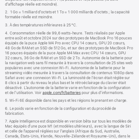
fenêtre)
d’affichage réelle est moindre).
2. 1 Go = 1 milliard d’octets et 1 To = 1 000 milliards d’octets ; la capacité
formatée réelle est moindre.
3. À des températures inférieures à 25 °C.
4. Consommation réelle de 99,6 watts‑heure. Tests réalisés par Apple
entre août et octobre 2024 sur des prototypes de MacBook Pro 16 pouces
équipés de la puce Apple M4 Pro avec CPU 14 cœurs, GPU 20 cœurs,
48 Go de RAM et un SSD de 512 Go, et sur des prototypes de MacBook Pro
16 pouces équipés de la puce Apple M4 Max avec CPU 14 cœurs, GPU
32 cœurs, 36 Go de RAM et un SSD de 2 To. Autonomie de la batterie pour
la navigation web sans fil mesurée à travers la consultation de 25 sites web
populaires avec une connexion Wi-Fi. Autonomie de la batterie pour le
streaming vidéo mesurée à travers la consultation de contenus 1080p dans
Safari avec une connexion Wi-Fi. La luminosité de l’écran était réglée sur
8 clics à partir du niveau le plus bas et le rétroéclairage du clavier était
désactivé. L’autonomie de la batterie varie en fonction de la configuration
et de l’utilisation. Voir
apple.com/fr/batteries
pour plus d’informations.
5. Wi-Fi 6E disponible dans les pays et les régions le prenant en charge.
6. Le poids varie en fonction de la configuration et du procédé de
fabrication.
7. Apple Intelligence est disponible en version bêta sur tous les modèles de
Mac équipés d’une puce M1 (et modèles ultérieurs), avec la langue de Siri
et celle de l’appareil réglées sur l’anglais (Afrique du Sud, Australie,
Canada, États-Unis, Irlande, Nouvelle-Zélande et Royaume-Uni), dans le