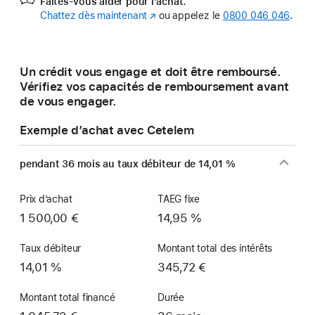
Faites-vous aider pour l’achat.
Chattez dès maintenant
(s’ouvre
ou appelez le
0800 046 046
.
dans
une
nouvelle
Un crédit vous engage et doit être remboursé.
fenêtre)
Vérifiez vos capacités de remboursement avant
de vous engager.
Exemple d’achat avec Cetelem
pendant 36 mois au taux débiteur de 14,01 %
Prix d’achat
TAEG fixe
1 500,00 €
14,95 %
Taux débiteur
Montant total des intérêts
14,01 %
345,72 €
Montant total financé
Durée