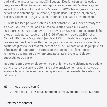
cadre d’une mise à jour de macOS Sequoia. Des fonctionnalités et des
langues supplémentaires seront disponibles en avril, et d’autres langues
seront disponibles plus tard dans l’année. En 2025, les langues suivantes
seront prises en charge : allemand, anglais (Inde, Singapour), chinois,
coréen, espagnol, français, italien, japonais, portugais et vietnamien.
8. Tests réalisés par Apple entre août et octobre 2024 sur des prototypes
de MacBook Pro 14 pouces équipés de la puce Apple M4 avec CPU
10 cœurs, GPU 10 cœurs, 24 Go de RAM et un SSD de 1 To. Tests réalisés
avec un Adaptateur secteur USB-C 96 W Apple (modèle A2166) et un
Câble USB-C vers MagSafe 3 (modèle A2363). Tests de charge rapide
réalisés sur des MacBook Pro déchargés. Temps calculé à compter de la
sortie progressive de l’état d’hibernation ou de l’apparition du logo Apple au
démarrage de l’appareil. Le temps de charge varie en fonction des
réglages et de facteurs environnementaux. Les résultats réels sont
susceptibles de varier.
Nous utilisons votre emplacement pour afficher plus rapidement les options
de livraison. Nous avons déterminé votre emplacement à partir de votre
adresse IP, ou vous nous l’avez indiqué lors d’une précédente visite sur le
site Apple.
Mac reconditionné
Apple
MacBook Pro 16 pouces reconditionné avec puce Apple M4 Max, CPU 16 cœurs, GPU 40 cœurs et écran nano-texturé - Noir sidéral
S’informer et acheter