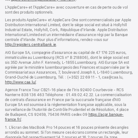
dans
L’AppleCare+ et l’AppleCare+ avec couver­ture en cas de perte ou de vol
une
sont des pro­duits optionnels.
nouvelle
fenêtre)
Les produits AppleCare+ et AppleCare One sont commercialisés par Apple
Distribution International Limited, dont le siège social est situé à Hollyhill
Industrial Estate, Hollyhill, Cork, République d’Irlande. Apple Distribution
International Limited est un intermédiaire d’assurance régi par la Banque
centrale d’Irlande. Pour plus d’informations, rendez-vous sur
http://registers.centralbank.ie
(s’ouvre
.
dans
AIG Europe SA, compagnie d’assurance au capital de 47 176 225 euros,
une
immatriculée au Luxembourg (RCS n° B 218806), dont le siège social est
nouvelle
sis 35D Avenue John F. Kennedy, L-1855 Luxembourg. AIG Europe SA est
fenêtre)
agréée par le ministère luxembourgeois des Finances et supervisée par le
Commissariat aux Assurances, 7, boulevard Joseph II, L-1840 Luxembourg,
Grand-Duché de Luxembourg, Tél. : (+352) 22 69 11 - 1, caa@caa.lu,
http://www.caa.lu/
(s’ouvre
.
dans
Agence France Tour CB21-16 place de l’Iris 92400 Courbevoie - RCS
une
Nanterre 838 136 463 Téléphone : 01.49.02.42.22. La commercialisation
nouvelle
de contrats d’assurance en France par la succursale française d’AIG
fenêtre)
Europe SA est soumise à la réglementation française applicable, sous la
surveillance de l’Autorité de Contrôle Prudentiel et de Résolution, 4 place
de Budapest, CS 92459, 75436 PARIS cedex 09
https://acpr.banque-
france.fr/
(s’ouvre
.
dans
1. L’écran des MacBook Pro 14 pouces et 16 pouces présente des angles
une
arrondis au sommet. Si l’on mesure ces écrans comme un rectangle, leur
nouvelle
diagonale fait respectivement 14,2 pouces et 16,2 pouces (la zone