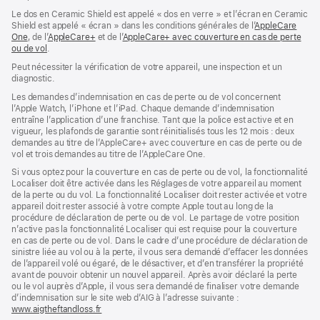
une
Le dos en Ceramic Shield est appelé « dos en verre » et l’écran en Ceramic
nouvelle
Shield est appelé « écran » dans les conditions générales de l’
AppleCare
fenêtre)
One
(s’ouvre
, de l’
AppleCare+
(s’ouvre
et de l’
AppleCare+ avec couverture en cas de perte
ou de vol
dans
(s’ouvre
.
dans
une
dans
une
Peut nécessiter la vérification de votre appareil, une inspection et un
nouvelle
une
nouvelle
diagnostic.
fenêtre)
nouvelle
fenêtre)
fenêtre)
Les demandes d’indemnisation en cas de perte ou de vol concernent
l’Apple Watch, l’iPhone et l’iPad. Chaque demande d’indemnisation
entraîne l’application d’une franchise. Tant que la police est active et en
vigueur, les plafonds de garantie sont réinitialisés tous les 12 mois : deux
demandes au titre de l’AppleCare+ avec couverture en cas de perte ou de
vol et trois demandes au titre de l’AppleCare One.
Si vous optez pour la couverture en cas de perte ou de vol, la fonctionnalité
Localiser doit être activée dans les Réglages de votre appareil au moment
de la perte ou du vol. La fonctionnalité Localiser doit rester activée et votre
appareil doit rester associé à votre compte Apple tout au long de la
procédure de déclaration de perte ou de vol. Le partage de votre position
n’active pas la fonctionnalité Localiser qui est requise pour la couverture
en cas de perte ou de vol. Dans le cadre d’une procédure de déclaration de
sinistre liée au vol ou à la perte, il vous sera demandé d’effacer les données
de l’appareil volé ou égaré, de le désactiver, et d’en transférer la propriété
avant de pouvoir obtenir un nouvel appareil. Après avoir déclaré la perte
ou le vol auprès d’Apple, il vous sera demandé de finaliser votre demande
d’indemnisation sur le site web d’AIG à l’adresse suivante :
www.aigtheftandloss.fr
(s’ouvre