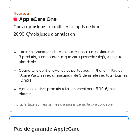
Nouveau
AppleCare One
Couvrir plusieurs produits, y compris ce Mac
20,99 €
/mois
par
jusqu’à annulation
mois
Tous les avantages de l’AppleCare+ pour un maximum de
3 produits, y compris ceux que vous possédez déjà, à un prix
abordable
Couverture contre le vol et les pertes pour l’iPhone, l’iPad et
l’Apple Watch avec un maximum de 3 demandes au total tous les
12 mois
Ajoutez d’autres produits à tout moment pour 5,99 €
/mois
par
chacun
mois
Inclut la taxe sur les primes d’assurance au taux applicable
Pas de garantie AppleCare