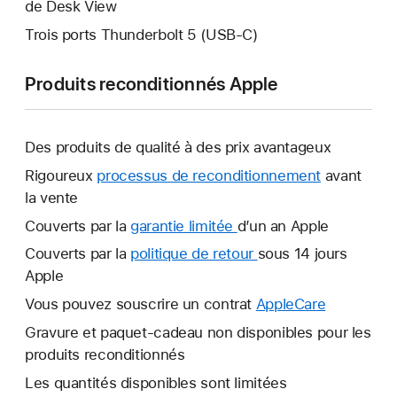
de Desk View
Trois ports Thunderbolt 5 (USB‑C)
Produits reconditionnés Apple
Des produits de qualité à des prix avantageux
Rigoureux
processus de reconditionnement
avant
la vente
Couverts par la
garantie limitée
Une
d’un an Apple
nouvelle
Couverts par la
politique de retour
Une
sous 14 jours
fenêtre
Apple
nouvelle
s’ouvre.
fenêtre
Vous pouvez souscrire un contrat
AppleCare
Une
s’ouvre.
nouvelle
Gravure et paquet-cadeau non disponibles pour les
fenêtre
produits reconditionnés
s’ouvre.
Les quantités disponibles sont limitées