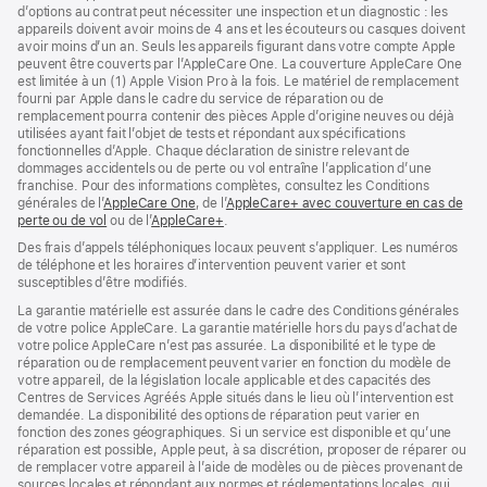
d’options au contrat peut nécessiter une inspection et un diagnostic : les
appareils doivent avoir moins de 4 ans et les écouteurs ou casques doivent
avoir moins d’un an. Seuls les appareils figurant dans votre compte Apple
peuvent être couverts par l’AppleCare One. La couverture AppleCare One
est limitée à un (1) Apple Vision Pro à la fois. Le matériel de remplacement
fourni par Apple dans le cadre du service de réparation ou de
remplacement pourra contenir des pièces Apple d’origine neuves ou déjà
utilisées ayant fait l’objet de tests et répondant aux spécifications
fonctionnelles d’Apple. Chaque déclaration de sinistre relevant de
dommages accidentels ou de perte ou vol entraîne l’application d’une
franchise. Pour des informations complètes, consultez les Conditions
générales de l’
AppleCare One
(s’ouvre
, de l’
AppleCare+ avec couverture en cas de
perte ou de vol
(s’ouvre
ou de l’
AppleCare+
dans
(s’ouvre
.
dans
une
dans
Des frais d’appels téléphoniques locaux peuvent s’appliquer. Les numéros
une
nouvelle
une
de téléphone et les horaires d’intervention peuvent varier et sont
nouvelle
fenêtre)
nouvelle
susceptibles d’être modifiés.
fenêtre)
fenêtre)
La garantie matérielle est assurée dans le cadre des Conditions générales
de votre police AppleCare. La garantie matérielle hors du pays d’achat de
votre police AppleCare n’est pas assurée. La disponibilité et le type de
réparation ou de remplacement peuvent varier en fonction du modèle de
votre appareil, de la législation locale applicable et des capacités des
Centres de Services Agréés Apple situés dans le lieu où l’intervention est
demandée. La disponibilité des options de réparation peut varier en
fonction des zones géographiques. Si un service est disponible et qu’une
réparation est possible, Apple peut, à sa discrétion, proposer de réparer ou
de remplacer votre appareil à l’aide de modèles ou de pièces provenant de
sources locales et répondant aux normes et réglementations locales, qui