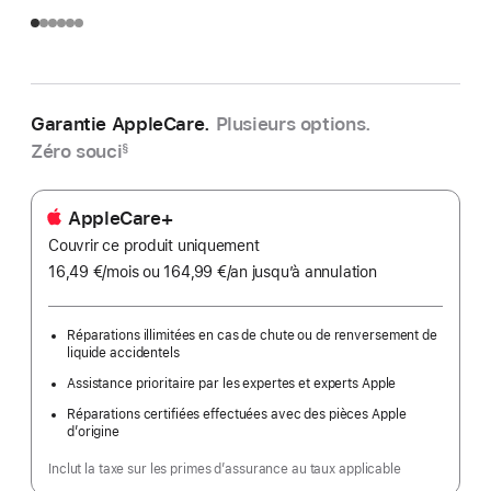
Garantie AppleCare.
Plusieurs options.
Zéro souci
§
AppleCare+
Couvrir ce produit uniquement
16,49 €
/mois
par
ou 164,99 €
/an
par
jusqu’à annulation
mois
an
Réparations illimitées en cas de chute ou de renversement de
liquide accidentels
Assistance prioritaire par les expertes et experts Apple
Réparations certifiées effectuées avec des pièces Apple
d’origine
Inclut la taxe sur les primes d’assurance au taux applicable