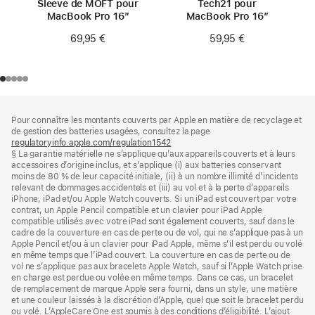
Sleeve de MOFT pour
Tech21 pour
MacBook Pro 16″
MacBook Pro 16″
69,95 €
59,95 €
Pied
Notes
Pour connaître les montants couverts par Apple en matière de recyclage et
de
de
de gestion des batteries usagées, consultez la page
bas
page
regulatoryinfo.apple.com/regulation1542
(s’ouvre
de
§ La garantie matérielle ne s’applique qu’aux appareils couverts et à leurs
dans
page
accessoires d’origine inclus, et s’applique (i) aux batteries conservant
une
moins de 80 % de leur capacité initiale, (ii) à un nombre illimité d’incidents
nouvelle
relevant de dommages accidentels et (iii) au vol et à la perte d’appareils
fenêtre)
iPhone, iPad et/ou Apple Watch couverts. Si un iPad est couvert par votre
contrat, un Apple Pencil compatible et un clavier pour iPad Apple
compatible utilisés avec votre iPad sont également couverts, sauf dans le
cadre de la couverture en cas de perte ou de vol, qui ne s’applique pas à un
Apple Pencil et/ou à un clavier pour iPad Apple, même s’il est perdu ou volé
en même temps que l’iPad couvert. La couverture en cas de perte ou de
vol ne s’applique pas aux bracelets Apple Watch, sauf si l’Apple Watch prise
en charge est perdue ou volée en même temps. Dans ce cas, un bracelet
de remplacement de marque Apple sera fourni, dans un style, une matière
et une couleur laissés à la discrétion d’Apple, quel que soit le bracelet perdu
ou volé. L’AppleCare One est soumis à des conditions d’éligibilité. L’ajout