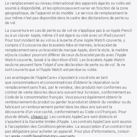
dans
Le remplacement au niveau international des appareils égarés ou volés est
une
soumis à disponibilité, et les options peuvent varier en fonction de la zone
nouvelle
géographique, de l’appareil et du modèle. Le service de remplacement le
fenêtre)
jour même n’est pas disponible dans le cadre des déclarations de perte ou
de vol.
La couverture en cas de perte ou de vol ne s’applique pas à un Apple Pencil
ou à un clavier Apple, même s’il est égaré ou volé avec un iPad couvert.
Pour tout incident lié au vol ou à la perte d’une Apple Watch couverte, y
compris s’il concerne des bracelets Nike et Hermès, le bracelet de
remplacement sera un bracelet de marque Apple, dont le style, la matière
et/ou la couleur pourront différer de ceux du bracelet perdu avec l’Apple
Watch couverte, laissé à la discrétion d’AIG. Les bracelets Apple Watch
seuls ne peuvent faire l’objet d’une déclaration de perte ou de vol. Ils ne
sont couverts que si l’Apple Watch est perdue ou volée.
Les avan­tages de l’AppleCare+ s’ajoutent à vos droits en tant
que consommateurs et consommatrices d’obtenir la réparation ou le
rempla­cement sans frais, par le vendeur, des pro­duits non conformes au
contrat de vente dans les deux ans suivant leur livraison, conformément au
Code de la consom­mation français. Vous pouvez égale­ment obtenir le
rembour­sement du produit ou garder le produit et obtenir du vendeur ou du
fabricant un rembour­sement partiel dans les deux ans suivant la
découverte d’un vice caché, conformément au Code civil français. Pour
plus de détails,
cliquez ici
(s’ouvre
. Les contrats AppleCare sont distincts et
s’ajoutent à la Garantie limitée d’Apple. Les contrats AppleCare sont soumis
dans
à l’acceptation des Conditions générales. La souscription d’un contrat n’est
une
pas obligatoire pour acheter un appa­reil. Pour plus d’infor­mations, consul­
nouvelle
tez
apple.com/fr/legal/statutory-warranty
fenêtre)
(s’ouvre
.