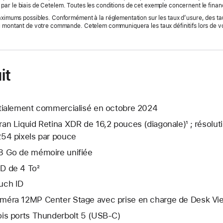
 par le biais de Cetelem. Toutes les conditions de cet exemple concernent le finan
maximums possibles. Conformément à la réglementation sur les taux d’usure, des ta
u montant de votre commande. Cetelem communiquera les taux définitifs lors de 
it
itialement commercialisé en octobre 2024
ran Liquid Retina XDR de 16,2 pouces (diagonale)¹ ; résolut
254 pixels par pouce
8 Go de mémoire unifiée
D de 4 To²
uch ID
méra 12MP Center Stage avec prise en charge de Desk Vi
ois ports Thunderbolt 5 (USB‑C)