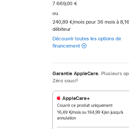
7 669,00 €
ou
240,89 €
/mois
par
pour 36
mois
mois
à 8,1
débiteur
mois
Découvrir toutes les options de
financement
Garantie AppleCare.
Plusieurs op
Zéro souci
§
AppleCare+
Couvrir ce produit uniquement
16,49 €
/mois
par
ou 164,99 €
/an
par
jusqu’à
annulation
mois
an