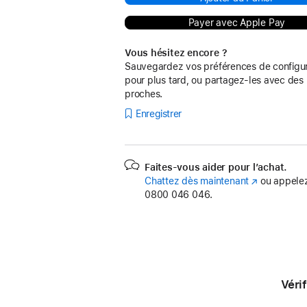
Payer avec Apple Pay
Vous hésitez encore ?
Sauvegardez vos préférences de configur
pour plus tard, ou partagez-les avec des
proches.
Enregistrer
Faites-vous aider pour l’achat.
Chattez dès maintenant
(s’ouvre
ou appelez
0800 046 046.
dans
une
nouvelle
fenêtre)
Véri