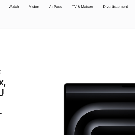
Watch
Vision
AirPods
TV & Maison
Divertissements
c
x,
U
r