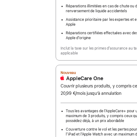
Réparations illimitées en cas de chute ou 
renversement de liquide accidentels
Assistance prioritaire par les expertes et 
Apple
Réparations certifiées effectuées avec de
Apple d’origine
Inclut la taxe sur les primes d’assurance au t
applicable
Nouveau
AppleCare One
Couvrir plusieurs produits, y compris 
20,99 €
/mois
par
jusqu’à annulation
mois
Tous les avantages de l’AppleCare+ pour 
maximum de 3 produits, y compris ceux q
possédez déjà, à un prix abordable
Couverture contre le vol et les pertes pour
l’iPad et l’Apple Watch avec un maximum 