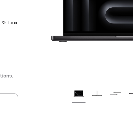
6 % taux
tions.