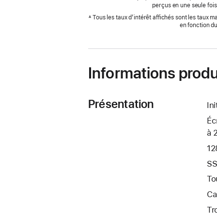
perçus en une seule fois
Tous les taux d’intérêt affichés sont les taux 
A
en fonction d
Informations produ
Présentation
In
Éc
à 
12
SS
To
Ca
Tr