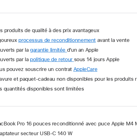
s produits de qualité à des prix avantageux
goureux
processus de reconditionnement
avant la vente
uverts par la
garantie limitée
Une
d’un an Apple
nouvelle
uverts par la
politique de retour
Une
sous 14 jours Apple
fenêtre
nouvelle
us pouvez souscrire un contrat
AppleCare
Une
s’ouvre.
fenêtre
nouvelle
avure et paquet-cadeau non disponibles pour les produits 
s’ouvre.
fenêtre
s quantités disponibles sont limitées
s’ouvre.
cBook Pro 16 pouces reconditionné avec puce Apple M4 
aptateur secteur USB-C 140 W