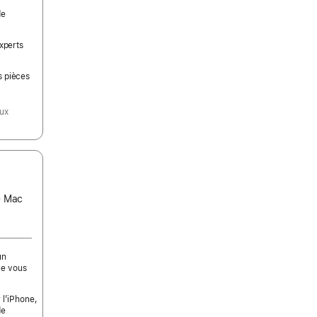
de
experts
s pièces
aux
ce Mac
un
ue vous
 l’iPhone,
de