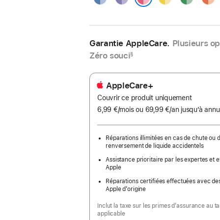
Rose
Garantie AppleCare.
Plusieurs op
Zéro souci
§
AppleCare+
Couvrir ce produit uniquement
6,99 €
/mois
par
ou 69,99 €
/an
par
jusqu’à annu
mois
an
Réparations illimitées en cas de chute ou 
renversement de liquide accidentels
Assistance prioritaire par les expertes et 
Apple
Réparations certifiées effectuées avec de
Apple d’origine
Inclut la taxe sur les primes d’assurance au t
applicable