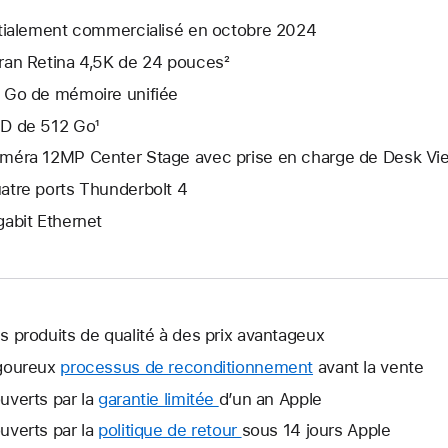
itialement commercialisé en octobre 2024
ran Retina 4,5K de 24 pouces²
 Go de mémoire unifiée
D de 512 Go¹
méra 12MP Center Stage avec prise en charge de Desk Vi
atre ports Thunderbolt 4
gabit Ethernet
s produits de qualité à des prix avantageux
goureux
processus de reconditionnement
avant la vente
uverts par la
garantie limitée
Une
d’un an Apple
nouvelle
uverts par la
politique de retour
Une
sous 14 jours Apple