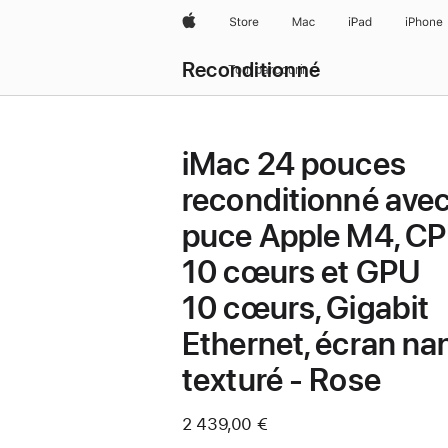
Apple
Store
Mac
iPad
iPhone
Reconditionné
Tout parcourir
iMac 24 pouces
reconditionné ave
puce Apple M4, C
10 cœurs et GPU
10 cœurs, Gigabit
Ethernet, écran na
texturé - Rose
2 439,00 €