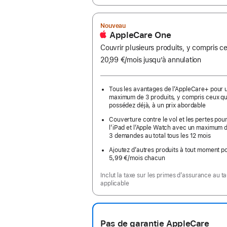
Nouveau
AppleCare One
Couvrir plusieurs produits, y compris 
20,99 €
/mois
par
jusqu’à annulation
mois
Tous les avantages de l’AppleCare+ pour 
maximum de 3 produits, y compris ceux q
possédez déjà, à un prix abordable
Couverture contre le vol et les pertes pour
l’iPad et l’Apple Watch avec un maximum 
3 demandes au total tous les 12 mois
Ajoutez d’autres produits à tout moment p
5,99 €
/mois
par
chacun
mois
Inclut la taxe sur les primes d’assurance au t
applicable
Pas de garantie AppleCare