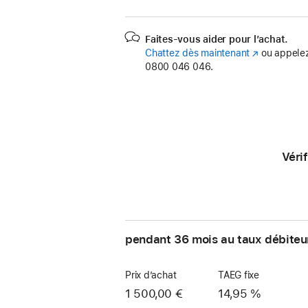
Faites-vous aider pour l’achat.
Chattez dès maintenant
(s’ouvre
ou appelez
0800 046 046.
dans
une
nouvelle
fenêtre)
Véri
pendant 36 mois au taux débiteu
Prix d’achat
TAEG fixe
1 500,00 €
14,95 %