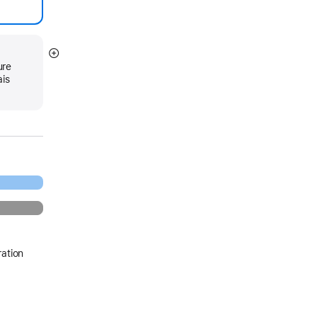
Afficher
ure
plus
ais
ation