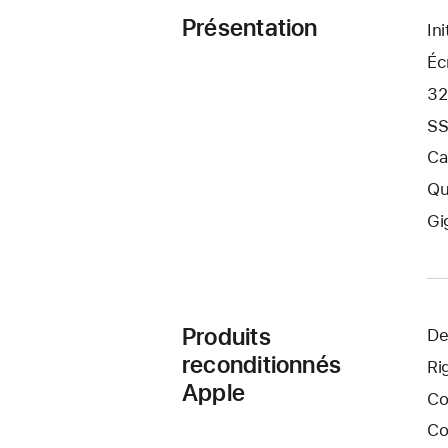
Présentation
In
Éc
32
SS
Ca
Qu
Gi
Produits
De
reconditionnés
Ri
Apple
Co
Co