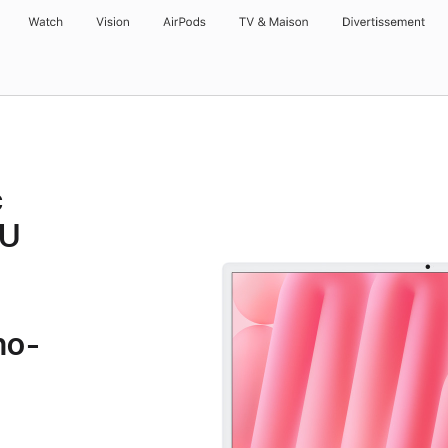
Watch
Vision
AirPods
TV & Maison
Divertissements
c
PU
no-