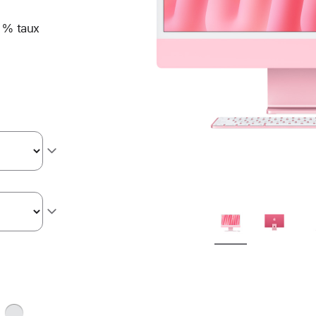
 % taux
ge
Argent