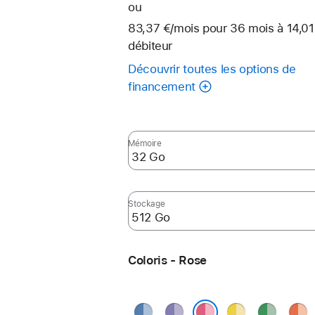
ou
83,37 €
/mois
par
pour 36
mois
mois
à 14,01
débiteur
mois
Découvrir toutes les options de
financement
Mémoire
Stockage
Coloris - Rose
Bleu
Violet
Jaune
Vert
Oran