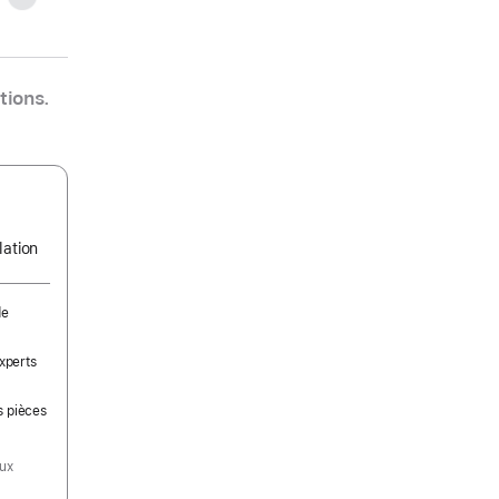
tions.
lation
de
experts
s pièces
aux