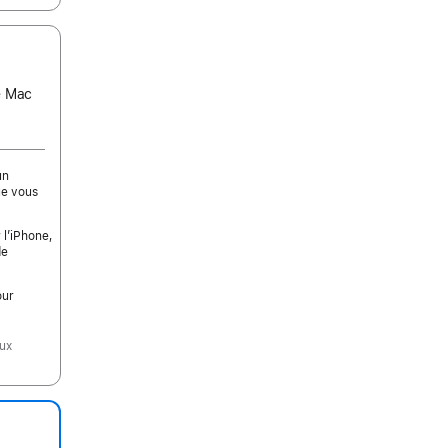
ce Mac
un
ue vous
 l’iPhone,
de
our
aux