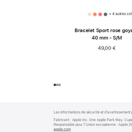
+ 4 autres col
Bracelet Sport rose goy
40 mm - S/M
49,00 €
Pied
Notes
Les informations de sécurité et d’avertissement 
de
de
bas
Fabricant : Apple Inc. One Apple Park Way, Cup
page
Responsable pour l’Union européenne : Apple Distri
de
apple.com
(s’ouvre
page