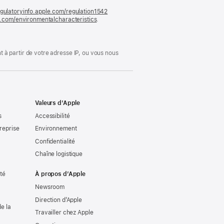
gulatoryinfo.apple.com/regulation1542
(s’ouvre
le.com/environmentalcharacteristics
.
dans
une
nouvelle
fenêtre)
 à partir de votre adresse IP, ou vous nous
Valeurs d’Apple
s
Accessibilité
reprise
Environnement
Confidentialité
Chaîne logistique
ité
À propos d’Apple
Newsroom
Direction d’Apple
e la
Travailler chez Apple