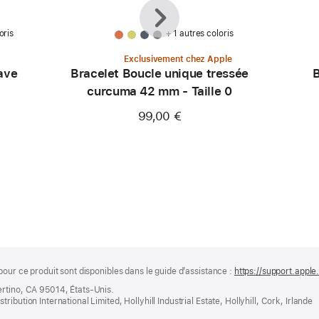
Précédent
Suivant
oris
+ 1 autres coloris
Exclusivement chez Apple
ave
Bracelet Boucle unique tressée
B
curcuma 42 mm - Taille 0
99,00 €
pour ce produit sont disponibles dans le guide d’assistance :
https://support.apple
ertino, CA 95014, États-Unis.
bution International Limited, Hollyhill Industrial Estate, Hollyhill, Cork, Irlande