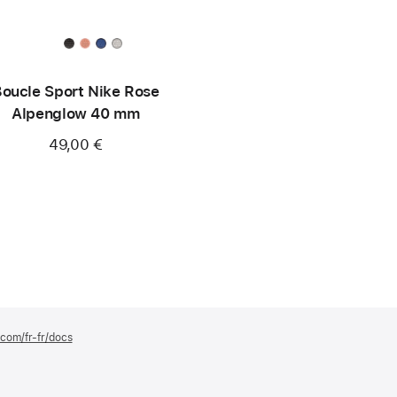
oucle Sport Nike Rose
Alpenglow 40 mm
49,00 €
.com/fr-fr/docs
(s’ouvre
dans
une
nouvelle
fenêtre)