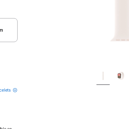
m
acelets
ible en