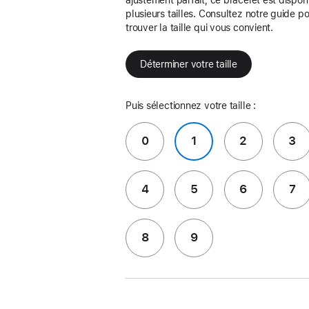
plusieurs tailles. Consultez notre guide p
trouver la taille qui vous convient.
Déterminer votre taille
Puis sélectionnez votre taille :
0
1
2
3
4
5
6
7
8
9