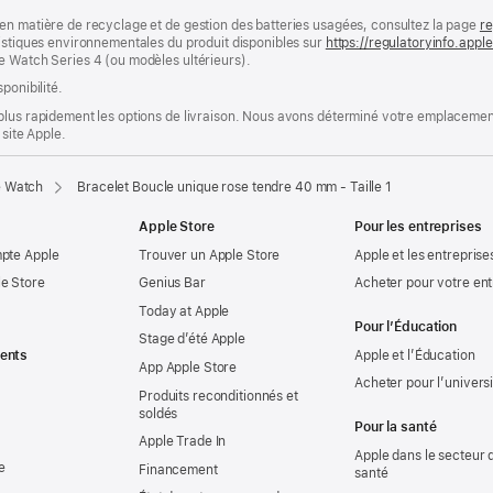
en matière de recyclage et de gestion des batteries usagées, consultez la page
re
ristiques environnementales du produit disponibles sur
https://regulatoryinfo.app
e Watch Series 4 (ou modèles ultérieurs).
ponibilité.
plus rapidement les options de livraison. Nous avons déterminé votre emplacement
 site Apple.
e Watch
Bracelet Boucle unique rose tendre 40 mm - Taille 1
Apple Store
Pour les entreprises
mpte Apple
Trouver un Apple Store
Apple et les entreprise
e Store
Genius Bar
Acheter pour votre ent
Today at Apple
Pour l’Éducation
Stage d’été Apple
ents
Apple et l’Éducation
App Apple Store
Acheter pour l’univers
Produits reconditionnés et
soldés
Pour la santé
Apple Trade In
Apple dans le secteur d
e
Financement
santé