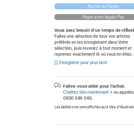
Ajouter au Panier
Payer avec Apple Pay
Vous avez besoin d’un temps de réflex
Faites une sélection de tous vos articles
préférés en les enregistrant dans Votre
sélection, puis revenez à tout moment et
reprenez exactement là où vous en étiez.
Enregistrer pour plus tard
Faites-vous aider pour l’achat.
Chattez dès maintenant
(s’ouvre
ou appelez
0800 046 046.
dans
une
Les boîtiers ne sont affichés qu’à titre d’illustrati
nouvelle
fenêtre)