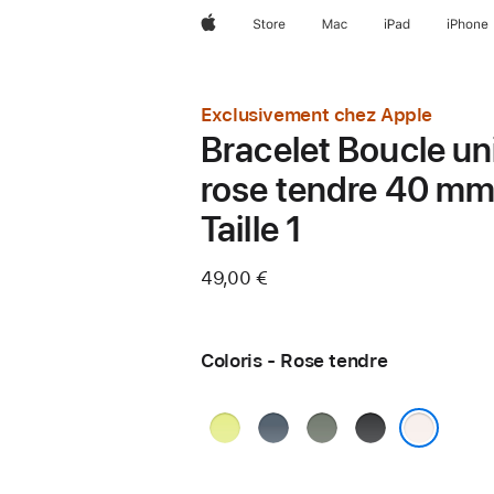
Apple
Store
Mac
iPad
iPhone
Exclusivement chez Apple
Bracelet Boucle un
rose tendre 40 mm
Taille 1
49,00 €
Coloris - Rose tendre
Jaune
Bleu
Gris
Noir
fluo
maritime
vert
Rose tendre