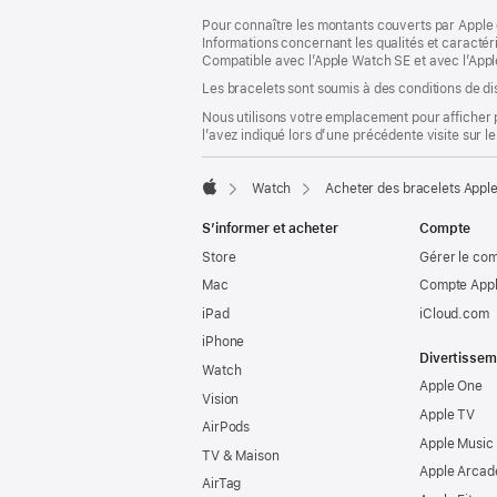
dans
Pour connaître les montants couverts par Apple 
une
Informations concernant les qualités et caracté
nouvelle
Compatible avec l’Apple Watch SE et avec l’Appl
fenêtre)
Les bracelets sont soumis à des conditions de dis
Nous utilisons votre emplacement pour afficher 
l’avez indiqué lors d’une précédente visite sur le
Watch
Acheter des bracelets Appl
Apple
S’informer et acheter
Compte
Store
Gérer le co
Mac
Compte Appl
iPad
iCloud.com
iPhone
Divertissem
Watch
Apple One
Vision
Apple TV
AirPods
Apple Music
TV & Maison
Apple Arcad
AirTag