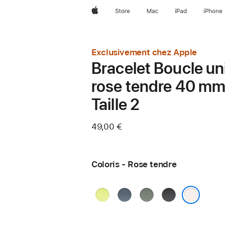
Apple
Store
Mac
iPad
iPhone
Exclusivement chez Apple
Bracelet Boucle un
rose tendre 40 mm
Taille 2
49,00 €
Coloris - Rose tendre
Jaune
Bleu
Gris
Noir
fluo
maritime
vert
Rose tendre