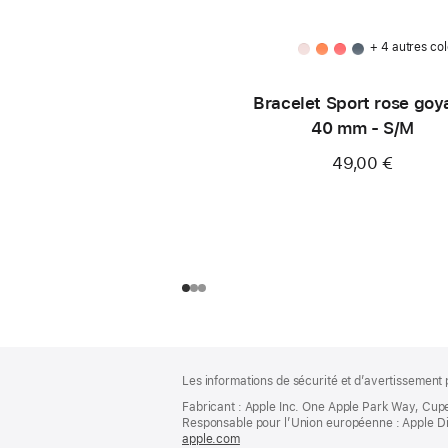
+ 4 autres col
Bracelet Sport rose goy
40 mm - S/M
49,00 €
Pied
Notes
Les informations de sécurité et d’avertissement 
de
de
bas
Fabricant : Apple Inc. One Apple Park Way, Cup
page
Responsable pour l’Union européenne : Apple Distri
de
apple.com
(s’ouvre
page