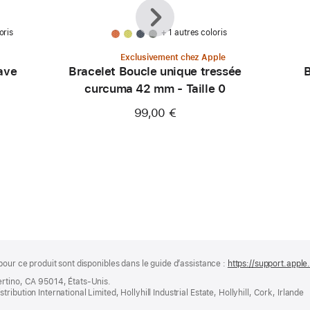
Précédent
Suivant
oris
+ 1 autres coloris
Exclusivement chez Apple
ave
Bracelet Boucle unique tressée
B
curcuma 42 mm - Taille 0
99,00 €
pour ce produit sont disponibles dans le guide d’assistance :
https://support.apple
ertino, CA 95014, États-Unis.
bution International Limited, Hollyhill Industrial Estate, Hollyhill, Cork, Irlande