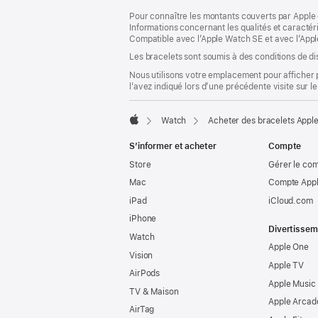
dans
Pour connaître les montants couverts par Apple 
une
Informations concernant les qualités et caracté
nouvelle
Compatible avec l’Apple Watch SE et avec l’Appl
fenêtre)
Les bracelets sont soumis à des conditions de dis
Nous utilisons votre emplacement pour afficher 
l’avez indiqué lors d’une précédente visite sur le
Watch
Acheter des bracelets Appl
Apple
S’informer et acheter
Compte
Store
Gérer le co
Mac
Compte Appl
iPad
iCloud.com
iPhone
Divertissem
Watch
Apple One
Vision
Apple TV
AirPods
Apple Music
TV & Maison
Apple Arcad
AirTag