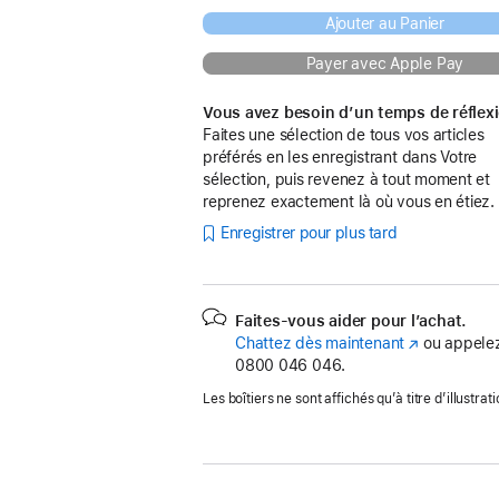
Ajouter au Panier
Payer avec Apple Pay
Vous avez besoin d’un temps de réflex
Faites une sélection de tous vos articles
préférés en les enregistrant dans Votre
sélection, puis revenez à tout moment et
reprenez exactement là où vous en étiez.
Enregistrer pour plus tard
Faites-vous aider pour l’achat.
Chattez dès maintenant
(s’ouvre
ou appelez
0800 046 046.
dans
une
Les boîtiers ne sont affichés qu’à titre d’illustrati
nouvelle
fenêtre)