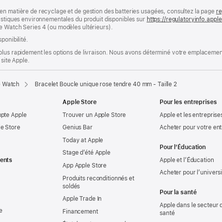
en matière de recyclage et de gestion des batteries usagées, consultez la page
re
ristiques environnementales du produit disponibles sur
https://regulatoryinfo.app
e Watch Series 4 (ou modèles ultérieurs).
ponibilité.
plus rapidement les options de livraison. Nous avons déterminé votre emplacement
 site Apple.
e Watch
Bracelet Boucle unique rose tendre 40 mm - Taille 2
Apple Store
Pour les entreprises
mpte Apple
Trouver un Apple Store
Apple et les entreprise
e Store
Genius Bar
Acheter pour votre ent
Today at Apple
Pour l’Éducation
Stage d’été Apple
ents
Apple et l’Éducation
App Apple Store
Acheter pour l’univers
Produits reconditionnés et
soldés
Pour la santé
Apple Trade In
Apple dans le secteur d
e
Financement
santé