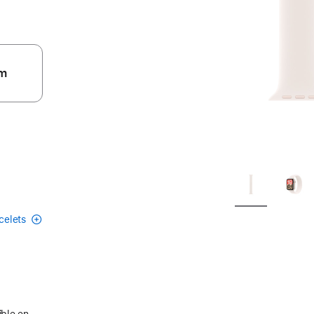
m
acelets
ible en