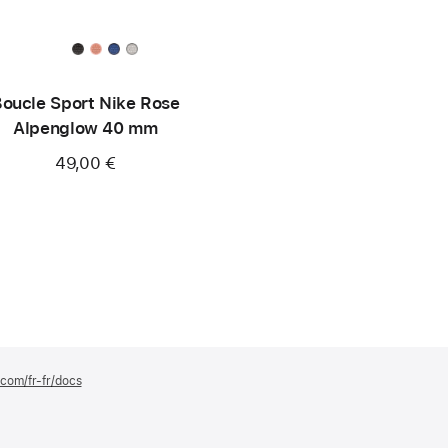
oucle Sport Nike Rose
Alpenglow 40 mm
49,00 €
.com/fr-fr/docs
(s’ouvre
dans
une
nouvelle
fenêtre)