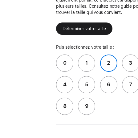
plusieurs tailles. Consultez notre guide p
trouver la taille qui vous convient.
Déterminer votre taille
Puis sélectionnez votre taille :
0
1
2
3
4
5
6
7
8
9