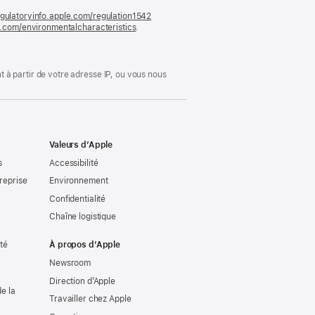
gulatoryinfo.apple.com/regulation1542
(s’ouvre
le.com/environmentalcharacteristics
.
dans
une
nouvelle
fenêtre)
 à partir de votre adresse IP, ou vous nous
Valeurs d’Apple
s
Accessibilité
reprise
Environnement
Confidentialité
Chaîne logistique
ité
À propos d’Apple
Newsroom
Direction d’Apple
e la
Travailler chez Apple