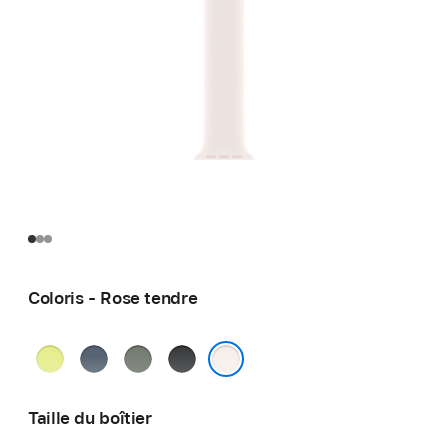
Coloris - Rose tendre
Jaune
Bleu
Gris
Noir
fluo
maritime
vert
Rose tendre
Taille du boîtier