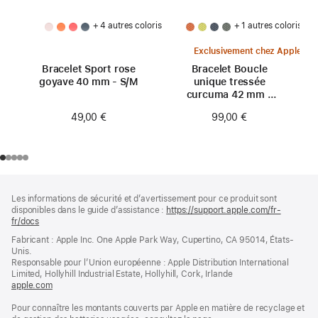
+ 4 autres coloris
+ 1 autres coloris
Exclusivement chez Apple
Bracelet Sport rose
Bracelet Boucle
goyave 40 mm - S/M
unique tressée
curcuma 42 mm -
Taille 0
49,00 €
99,00 €
Pied
Notes
Les informations de sécurité et d’avertissement pour ce produit sont
de
de
disponibles dans le guide d’assistance :
https://support.apple.com/fr-
bas
page
fr/docs
(s’ouvre
de
dans
Fabricant : Apple Inc. One Apple Park Way, Cupertino, CA 95014, États-
page
une
Unis.
nouvelle
Responsable pour l’Union européenne : Apple Distribution International
fenêtre)
Limited, Hollyhill Industrial Estate, Hollyhill, Cork, Irlande
apple.com
(s’ouvre
dans
Pour connaître les montants couverts par Apple en matière de recyclage et
une