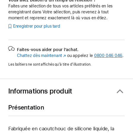
Faites une sélection de tous vos articles préférés en les
enregistrant dans Votre sélection, puis revenez à tout
moment et reprenez exactement là où vous en étiez.
Enregistrer pour plus tard
Faites-vous aider pour l’achat.
Chattez dès maintenant
(s’ouvre
ou appelez le
0800 046 046
.
dans
Les boîtiers ne sont affichés qu’à titre d’illustration.
une
nouvelle
fenêtre)
Informations produit
Présentation
Fabriquée en caoutchouc de silicone liquide, la