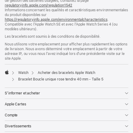
de gestion des batteries usagées, consultez la page
nouvelle
regulatoryinfo.apple.com/regulation1542
fenêtre)
(s’ouvre
Informations concernant les qualités et caractéristiques environnementales
dans
du produit disponibles sur
une
https://regulatoryinfo.apple.com/environmentalcharacteristics
nouvelle
.
Compatible avec l’Apple Watch SE et avec l’Apple Watch Series 4 (ou
fenêtre)
modèles ultérieurs).
Les bracelets sont soumis à des conditions de disponibilité.
Nous utilisons votre emplacement pour afficher plus rapidement les options
de livraison. Nous avons déterminé votre emplacement à partir de votre
adresse IP, ou vous nous l’avez indiqué lors d’une précédente visite sur le
site Apple.
Watch
Acheter des bracelets Apple Watch
Apple
Bracelet Boucle unique rose tendre 40 mm - Taille 5
S’informer et acheter
Apple Cartes
Compte
Divertissements