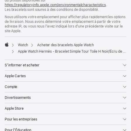
du produit disponibles sur
une
https://regulatoryinfo.apple.com/environmentalcharacteristics
nouvelle
.
Les bracelets sont soumis à des conditions de disponibilité.
fenêtre)
Nous utilisons votre emplacement pour afficher plus rapidement les options
de livraison. Nous avons déterminé votre emplacement à partir de votre
adresse IP, ou vous nous l’avez indiqué lors d’une précédente visite sur le
site Apple.
Watch
Acheter des bracelets Apple Watch
Apple
Apple Watch Hermès - Bracelet Simple Tour Toile H Noir/Écru de 42 mm
S’informer et acheter
Apple Cartes
Compte
Divertissements
Apple Store
Pour les entreprises
Pour l’Éducation