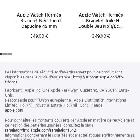
Apple Watch Hermès
Apple Watch Hermès
- Bracelet Néo Tricot
- Bracelet Toile H
Capucine 42 mm
Double Jeu Noir/Écru
42 mm
349,00 €
349,00 €
Pied
Notes
Les informations de sécurité et d’avertissement pour ce produit sont
de
de
disponibles dans le guide d’assistance :
https://support.apple.com/fr-
bas
page
fr/docs
(s’ouvre
de
dans
Fabricant : Apple Inc. One Apple Park Way, Cupertino, CA 95014, États-
page
une
Unis.
nouvelle
Responsable pour l’Union européenne : Apple Distribution International
fenêtre)
Limited, Hollyhill Industrial Estate, Hollyhill, Cork, Irlande
apple.com
(s’ouvre
dans
Pour connaître les montants couverts par Apple en matière de recyclage et
une
de gestion des batteries usagées, consultez la page
nouvelle
regulatoryinfo.apple.com/regulation1542
fenêtre)
(s’ouvre
Informations concernant les qualités et caractéristiques environnementales
dans