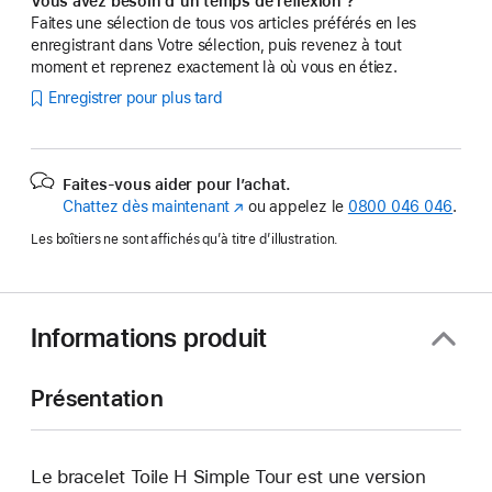
Vous avez besoin d’un temps de réflexion ?
Faites une sélection de tous vos articles préférés en les
enregistrant dans Votre sélection, puis revenez à tout
moment et reprenez exactement là où vous en étiez.
Enregistrer pour plus tard
Faites-vous aider pour l’achat.
Chattez dès maintenant
(s’ouvre
ou appelez le
0800 046 046
.
dans
Les boîtiers ne sont affichés qu’à titre d’illustration.
une
nouvelle
fenêtre)
Informations produit
Présentation
Le bracelet Toile H Simple Tour est une version