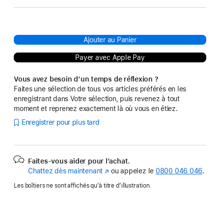
Ajouter au Panier
Payer avec Apple Pay
Vous avez besoin d’un temps de réflexion ?
Faites une sélection de tous vos articles préférés en les
enregistrant dans Votre sélection, puis revenez à tout
moment et reprenez exactement là où vous en étiez.
Enregistrer pour plus tard
Faites-vous aider pour l’achat.
Chattez dès maintenant
(s’ouvre
ou appelez le
0800 046 046
.
dans
Les boîtiers ne sont affichés qu’à titre d’illustration.
une
nouvelle
fenêtre)