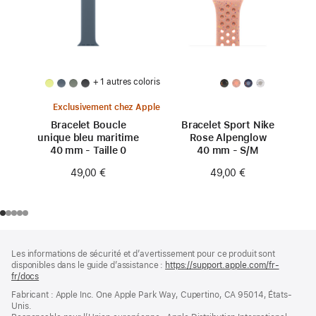
+ 1 autres coloris
Exclusivement chez Apple
Bracelet Boucle
Bracelet Sport Nike
unique bleu maritime
Rose Alpenglow
40 mm - Taille 0
40 mm - S/M
49,00 €
49,00 €
Pied
Notes
Les informations de sécurité et d’avertissement pour ce produit sont
de
de
disponibles dans le guide d’assistance :
https://support.apple.com/fr-
bas
page
fr/docs
(s’ouvre
de
dans
Fabricant : Apple Inc. One Apple Park Way, Cupertino, CA 95014, États-
page
une
Unis.
nouvelle