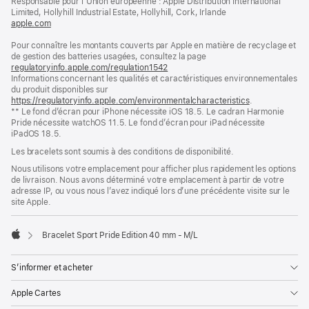
Responsable pour l’Union européenne : Apple Distribution International
fenêtre)
Limited, Hollyhill Industrial Estate, Hollyhill, Cork, Irlande
apple.com
(s’ouvre
dans
Pour connaître les montants couverts par Apple en matière de recyclage et
une
de gestion des batteries usagées, consultez la page
nouvelle
regulatoryinfo.apple.com/regulation1542
fenêtre)
(s’ouvre
Informations concernant les qualités et caractéristiques environnementales
dans
du produit disponibles sur
une
https://regulatoryinfo.apple.com/environmentalcharacteristics
nouvelle
.
** Le fond d’écran pour iPhone nécessite iOS 18.5. Le cadran Harmonie
fenêtre)
Pride nécessite watchOS 11.5. Le fond d’écran pour iPad nécessite
iPadOS 18.5.
Les bracelets sont soumis à des conditions de disponibilité.
Nous utilisons votre emplacement pour afficher plus rapidement les options
de livraison. Nous avons déterminé votre emplacement à partir de votre
adresse IP, ou vous nous l’avez indiqué lors d’une précédente visite sur le
site Apple.
Bracelet Sport Pride Edition 40 mm - M/L
Apple
S’informer et acheter
Apple Cartes