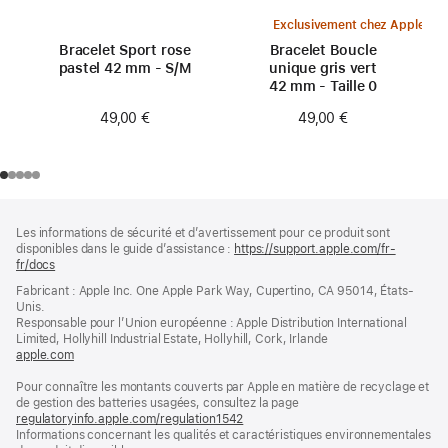
Exclusivement chez Apple
Bracelet Sport rose
Bracelet Boucle
pastel 42 mm - S/M
unique gris vert
42 mm - Taille 0
49,00 €
49,00 €
Pied
Notes
Les informations de sécurité et d’avertissement pour ce produit sont
de
de
disponibles dans le guide d’assistance :
https://support.apple.com/fr-
bas
page
fr/docs
(s’ouvre
de
dans
Fabricant : Apple Inc. One Apple Park Way, Cupertino, CA 95014, États-
page
une
Unis.
nouvelle
Responsable pour l’Union européenne : Apple Distribution International
fenêtre)
Limited, Hollyhill Industrial Estate, Hollyhill, Cork, Irlande
apple.com
(s’ouvre
dans
Pour connaître les montants couverts par Apple en matière de recyclage et
une
de gestion des batteries usagées, consultez la page
nouvelle
regulatoryinfo.apple.com/regulation1542
fenêtre)
(s’ouvre
Informations concernant les qualités et caractéristiques environnementales
dans