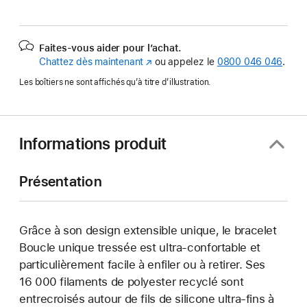
Faites-vous aider pour l’achat.
Chattez dès maintenant
(s’ouvre
ou appelez le
0800 046 046
.
dans
Les boîtiers ne sont affichés qu’à titre d’illustration.
une
nouvelle
fenêtre)
Informations produit
Présentation
Grâce à son design extensible unique, le bracelet
Boucle unique tressée est ultra-confortable et
particulièrement facile à enfiler ou à retirer. Ses
16 000 filaments de polyester recyclé sont
entrecroisés autour de fils de silicone ultra-fins à