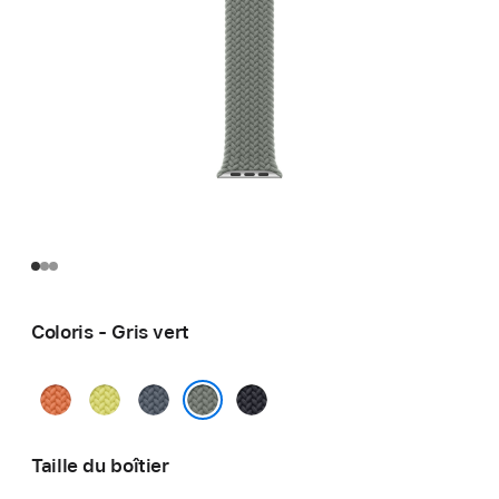
Coloris - Gris vert
Curcuma
Jaune
Bleu
Minuit
fluo
maritime
Gris vert
Taille du boîtier