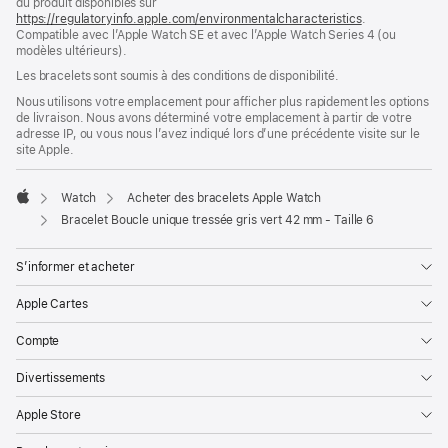
du produit disponibles sur
une
https://regulatoryinfo.apple.com/environmentalcharacteristics
nouvelle
.
Compatible avec l’Apple Watch SE et avec l’Apple Watch Series 4 (ou
fenêtre)
modèles ultérieurs).
Les bracelets sont soumis à des conditions de disponibilité.
Nous utilisons votre emplacement pour afficher plus rapidement les options
de livraison. Nous avons déterminé votre emplacement à partir de votre
adresse IP, ou vous nous l’avez indiqué lors d’une précédente visite sur le
site Apple.
Watch
Acheter des bracelets Apple Watch
Apple
Bracelet Boucle unique tressée gris vert 42 mm - Taille 6
S’informer et acheter
Apple Cartes
Compte
Divertissements
Apple Store