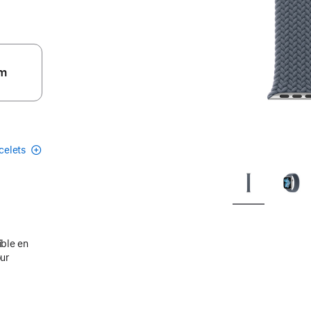
m
acelets
ible en
our