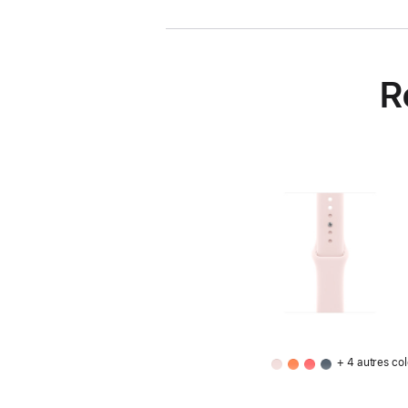
R
+ 4 autres col