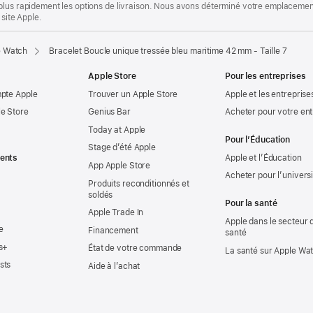
plus rapidement les options de livraison. Nous avons déterminé votre emplacement
 site Apple.
e Watch
Bracelet Boucle unique tressée bleu maritime 42 mm - Taille 7
Apple Store
Pour les entreprises
mpte Apple
Trouver un Apple Store
Apple et les entreprise
e Store
Genius Bar
Acheter pour votre ent
Today at Apple
Pour l’Éducation
Stage d’été Apple
ents
Apple et l’Éducation
App Apple Store
Acheter pour l’univers
Produits reconditionnés et
soldés
Pour la santé
Apple Trade In
Apple dans le secteur d
e
Financement
santé
s+
État de votre commande
La santé sur Apple Wa
sts
Aide à l’achat