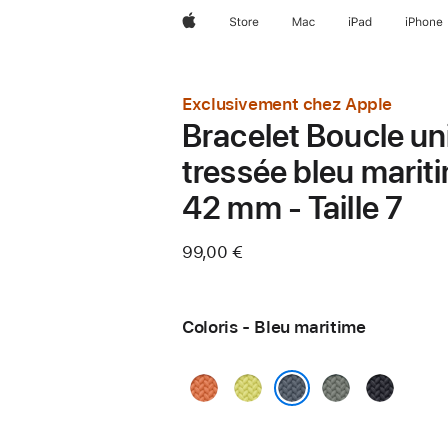
Apple
Store
Mac
iPad
iPhone
Exclusivement chez Apple
Bracelet Boucle un
tressée bleu marit
42 mm - Taille 7
99,00 €
Coloris - Bleu maritime
Curcuma
Jaune
Gris
Minuit
fluo
vert
Bleu maritime