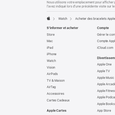
Nous utilisons votre emplacement pour afficher 
l’avez indiqué lors d’une précédente visite sur le
Watch
Acheter des bracelets Appl
Apple
S’informer et acheter
Compte
Store
Gérer le co
Mac
Compte Appl
iPad
iCloud.com
iPhone
Divertissem
Watch
Apple One
Vision
Apple TV
AirPods
Apple Music
TV & Maison
Apple Arcad
AirTag
Apple Fitnes
Accessoires
Apple Podca
Cartes Cadeaux
Apple Books
Apple Cartes
App Store