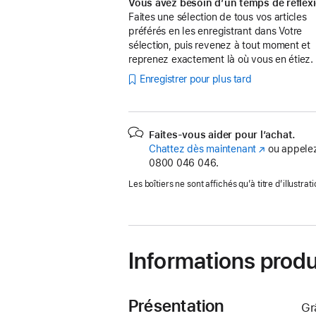
Vous avez besoin d’un temps de réflex
Faites une sélection de tous vos articles
préférés en les enregistrant dans Votre
sélection, puis revenez à tout moment et
reprenez exactement là où vous en étiez.
Enregistrer pour plus tard
Faites-vous aider pour l’achat.
Chattez dès maintenant
(s’ouvre
ou appelez
0800 046 046.
dans
une
Les boîtiers ne sont affichés qu’à titre d’illustrati
nouvelle
fenêtre)
Informations produ
Présentation
Gr