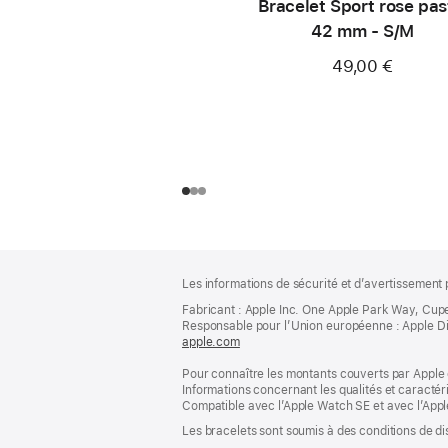
Bracelet Sport rose pas
42 mm - S/M
49,00 €
Pied
Notes
Les informations de sécurité et d’avertissement 
de
de
bas
Fabricant : Apple Inc. One Apple Park Way, Cup
page
Responsable pour l’Union européenne : Apple Distri
de
apple.com
(s’ouvre
page
dans
Pour connaître les montants couverts par Apple 
une
Informations concernant les qualités et caracté
nouvelle
Compatible avec l’Apple Watch SE et avec l’Appl
fenêtre)
Les bracelets sont soumis à des conditions de dis