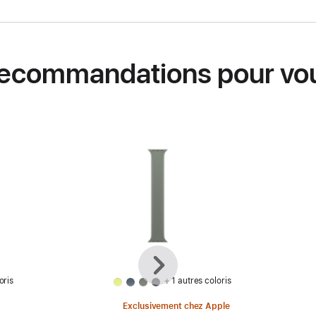
ecommandations pour vo
Précédent
Suivant
oris
+ 1 autres coloris
Exclusivement chez Apple