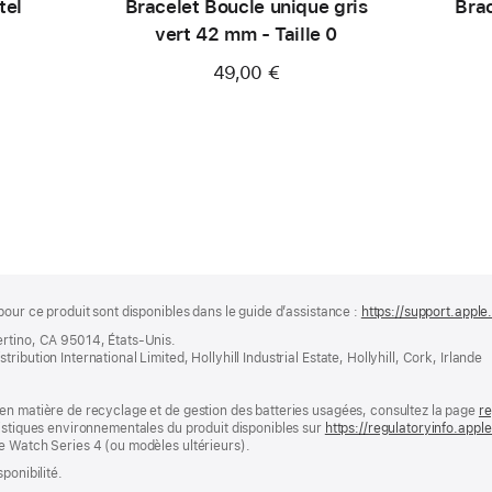
tel
Bracelet Boucle unique gris
Brac
vert 42 mm - Taille 0
49,00 €
pour ce produit sont disponibles dans le guide d’assistance :
https://support.apple
ertino, CA 95014, États-Unis.
bution International Limited, Hollyhill Industrial Estate, Hollyhill, Cork, Irlande
en matière de recyclage et de gestion des batteries usagées, consultez la page
re
ristiques environnementales du produit disponibles sur
https://regulatoryinfo.app
e Watch Series 4 (ou modèles ultérieurs).
ponibilité.