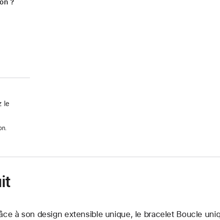
ion ?
 le
on.
it
âce à son design extensible unique, le bracelet Boucle uniq