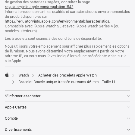
de gestion des batteries usagées, consultez la page
nouvelle
regulatoryinfo.apple.com/regulation1542
fenêtre)
(s’ouvre
Informations concernant les qualités et caractéristiques environnementales
dans
du produit disponibles sur
une
https://regulatoryinfo.apple.com/environmentalcharacteristics
nouvelle
.
Compatible avec l’Apple Watch SE et avec l’Apple Watch Series 4 (ou
fenêtre)
modèles ultérieurs).
Les bracelets sont soumis à des conditions de disponibilité.
Nous utilisons votre emplacement pour afficher plus rapidement les options
de livraison. Nous avons déterminé votre emplacement à partir de votre
adresse IP, ou vous nous l’avez indiqué lors d’une précédente visite sur le
site Apple.
Watch
Acheter des bracelets Apple Watch
Apple
Bracelet Boucle unique tressée curcuma 46 mm - Taille 11
S’informer et acheter
Apple Cartes
Compte
Divertissements