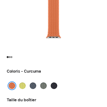
Coloris - Curcuma
Jaune
Bleu
Gris
Minuit
fluo
maritime
vert
Curcuma
Taille du boîtier