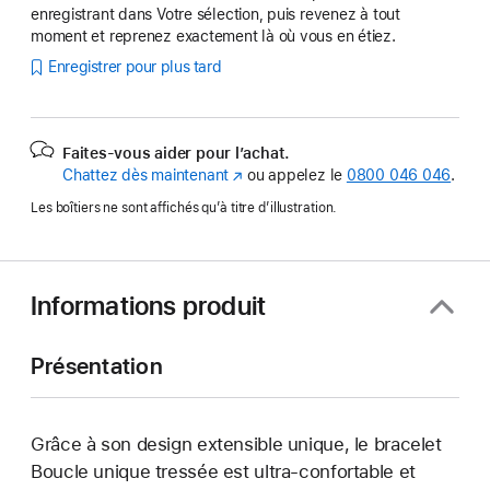
enregistrant dans Votre sélection, puis revenez à tout
moment et reprenez exactement là où vous en étiez.
Enregistrer pour plus tard
Faites-vous aider pour l’achat.
Chattez dès maintenant
(s’ouvre
ou appelez le
0800 046 046
.
dans
Les boîtiers ne sont affichés qu’à titre d’illustration.
une
nouvelle
fenêtre)
Informations produit
Présentation
Grâce à son design extensible unique, le bracelet
Boucle unique tressée est ultra-confortable et