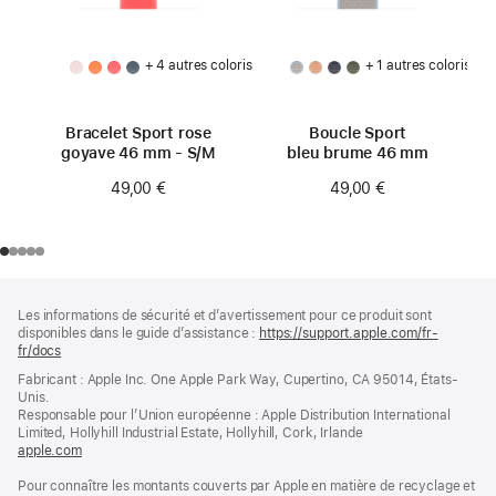
+ 4 autres coloris
+ 1 autres coloris
Bracelet Sport rose
Boucle Sport
goyave 46 mm - S/M
bleu brume 46 mm
49,00 €
49,00 €
Pied
Notes
Les informations de sécurité et d’avertissement pour ce produit sont
de
de
disponibles dans le guide d’assistance :
https://support.apple.com/fr-
bas
page
fr/docs
(s’ouvre
de
dans
Fabricant : Apple Inc. One Apple Park Way, Cupertino, CA 95014, États-
page
une
Unis.
nouvelle
Responsable pour l’Union européenne : Apple Distribution International
fenêtre)
Limited, Hollyhill Industrial Estate, Hollyhill, Cork, Irlande
apple.com
(s’ouvre
dans
Pour connaître les montants couverts par Apple en matière de recyclage et
une