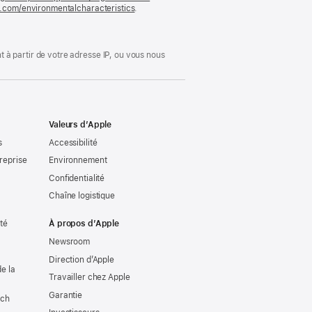
le.com/environmentalcharacteristics
.
dans
une
nouvelle
fenêtre)
 à partir de votre adresse IP, ou vous nous
Valeurs d’Apple
s
Accessibilité
reprise
Environnement
Confidentialité
Chaîne logistique
ité
À propos d’Apple
Newsroom
Direction d’Apple
e la
Travailler chez Apple
Garantie
tch