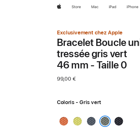
Apple
Store
Mac
iPad
iPhone
Exclusivement chez Apple
Bracelet Boucle un
tressée gris vert
46 mm - Taille 0
99,00 €
Coloris - Gris vert
Curcuma
Jaune
Bleu
Minuit
fluo
maritime
Gris vert