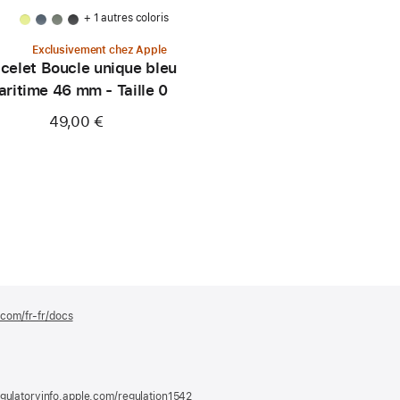
+ 1 autres coloris
Exclusivement chez Apple
celet Boucle unique bleu
ritime 46 mm - Taille 0
49,00 €
.com/fr-fr/docs
(s’ouvre
dans
une
nouvelle
fenêtre)
gulatoryinfo.apple.com/regulation1542
(s’ouvre