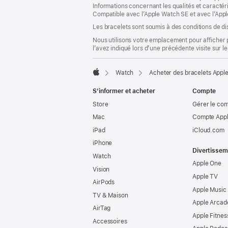
Informations concernant les qualités et caracté
nouvelle
Compatible avec l’Apple Watch SE et avec l’Appl
fenêtre)
Les bracelets sont soumis à des conditions de dis
Nous utilisons votre emplacement pour afficher 
l’avez indiqué lors d’une précédente visite sur le
Watch
Acheter des bracelets Appl
Apple
S’informer et acheter
Compte
Store
Gérer le co
Mac
Compte Appl
iPad
iCloud.com
iPhone
Divertissem
Watch
Apple One
Vision
Apple TV
AirPods
Apple Music
TV & Maison
Apple Arcad
AirTag
Apple Fitnes
Accessoires