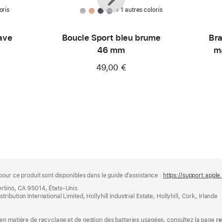
oris
+ 1 autres coloris
ave
Boucle Sport bleu brume
Bra
46 mm
ma
49,00 €
pour ce produit sont disponibles dans le guide d’assistance :
https://support.apple
ertino, CA 95014, États-Unis.
bution International Limited, Hollyhill Industrial Estate, Hollyhill, Cork, Irlande
en matière de recyclage et de gestion des batteries usagées, consultez la page
re