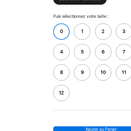
Puis sélectionnez votre taille :
0
1
2
3
4
5
6
7
8
9
10
11
12
Ajouter au Panier