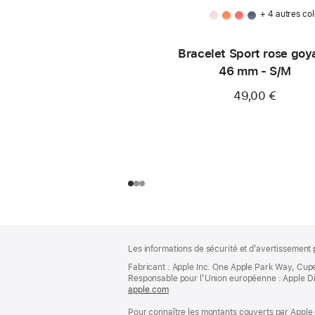
+ 4 autres col
Bracelet Sport rose goy
46 mm - S/M
49,00 €
Pied
Notes
Les informations de sécurité et d’avertissement 
de
de
bas
Fabricant : Apple Inc. One Apple Park Way, Cup
page
Responsable pour l’Union européenne : Apple Distri
de
apple.com
(s’ouvre
page
dans
Pour connaître les montants couverts par Apple 
une