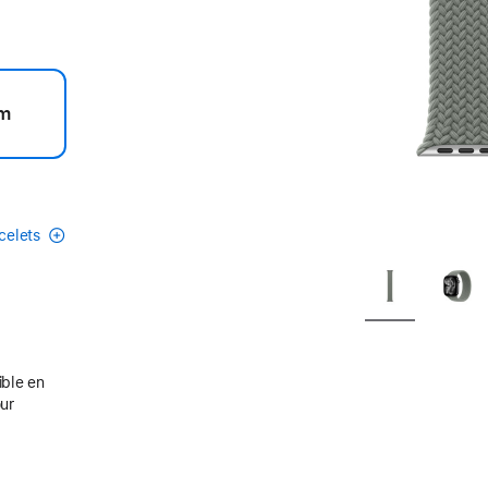
m
acelets
ible en
our