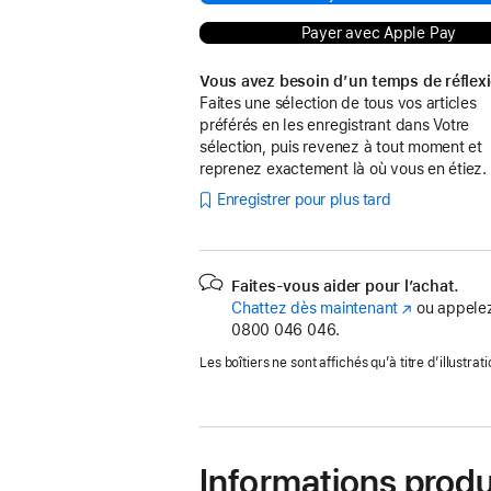
Payer avec Apple Pay
Vous avez besoin d’un temps de réflex
Faites une sélection de tous vos articles
préférés en les enregistrant dans Votre
sélection, puis revenez à tout moment et
reprenez exactement là où vous en étiez.
Enregistrer pour plus tard
Faites-vous aider pour l’achat.
Chattez dès maintenant
(s’ouvre
ou appelez
0800 046 046.
dans
une
Les boîtiers ne sont affichés qu’à titre d’illustrati
nouvelle
fenêtre)
Informations produ