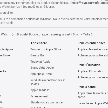
ristiques environnementales du produit disponibles sur
https://regulatoryinfo.app
e Watch Series 4 (ou modèles ultérieurs).
ponibilité.
plus rapidement les options de livraison. Nous avons déterminé votre emplacement
 site Apple.
e Watch
Bracelet Boucle unique tressée gris vert 46 mm - Taille 0
Apple Store
Pour les entreprises
mpte Apple
Trouver un Apple Store
Apple et les entreprise
e Store
Genius Bar
Acheter pour votre ent
Today at Apple
Pour l’Éducation
Stage d’été Apple
ents
Apple et l’Éducation
App Apple Store
Acheter pour l’univers
Produits reconditionnés et
soldés
Pour la santé
Apple Trade In
Apple dans le secteur d
e
Financement
santé
s+
État de votre commande
La santé sur Apple Wa