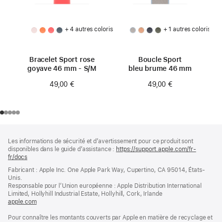
+ 4 autres coloris
+ 1 autres coloris
Bracelet Sport rose
Boucle Sport
goyave 46 mm - S/M
bleu brume 46 mm
49,00 €
49,00 €
Pied
Notes
Les informations de sécurité et d’avertissement pour ce produit sont
de
de
disponibles dans le guide d’assistance :
https://support.apple.com/fr-
bas
page
fr/docs
(s’ouvre
de
dans
Fabricant : Apple Inc. One Apple Park Way, Cupertino, CA 95014, États-
page
une
Unis.
nouvelle
Responsable pour l’Union européenne : Apple Distribution International
fenêtre)
Limited, Hollyhill Industrial Estate, Hollyhill, Cork, Irlande
apple.com
(s’ouvre
dans
Pour connaître les montants couverts par Apple en matière de recyclage et
une