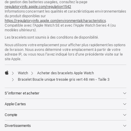
de gestion des batteries usagées, consultez la page
nouvelle
regulatoryinfo.apple.com/regulation1542
fenêtre)
(s’ouvre
Informations concernant les qualités et caractéristiques environnementales
dans
du produit disponibles sur
une
https://regulatoryinfo.apple.com/environmentalcharacteristics
nouvelle
.
Compatible avec l’Apple Watch SE et avec l’Apple Watch Series 4 (ou
fenêtre)
modèles ultérieurs).
Les bracelets sont soumis à des conditions de disponibilité.
Nous utilisons votre emplacement pour afficher plus rapidement les options
de livraison. Nous avons déterminé votre emplacement à partir de votre
adresse IP, ou vous nous l’avez indiqué lors d’une précédente visite sur le
site Apple.
Watch
Acheter des bracelets Apple Watch
Apple
Bracelet Boucle unique tressée gris vert 46 mm - Taille 3
S’informer et acheter
Apple Cartes
Compte
Divertissements