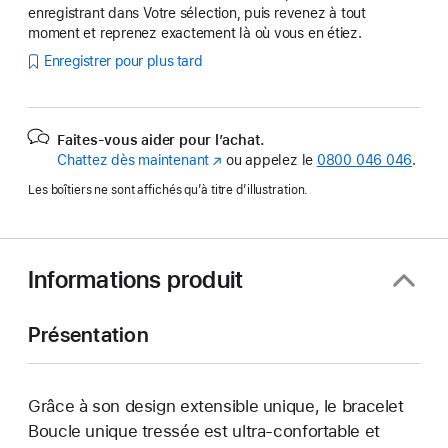
enregistrant dans Votre sélection, puis revenez à tout
moment et reprenez exactement là où vous en étiez.
Enregistrer pour plus tard
Faites-vous aider pour l’achat.
Chattez dès maintenant
(s’ouvre
ou appelez le
0800 046 046
.
dans
Les boîtiers ne sont affichés qu’à titre d’illustration.
une
nouvelle
fenêtre)
Informations produit
Présentation
Grâce à son design extensible unique, le bracelet
Boucle unique tressée est ultra-confortable et