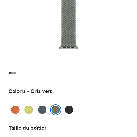
Coloris - Gris vert
Curcuma
Jaune
Bleu
Minuit
fluo
maritime
Gris vert
Taille du boîtier