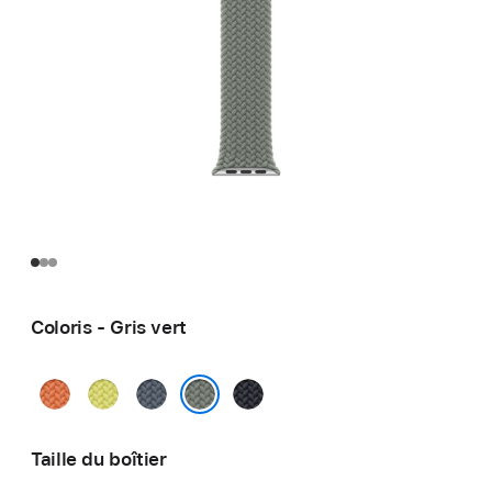
Coloris - Gris vert
Curcuma
Jaune
Bleu
Minuit
fluo
maritime
Gris vert
Taille du boîtier