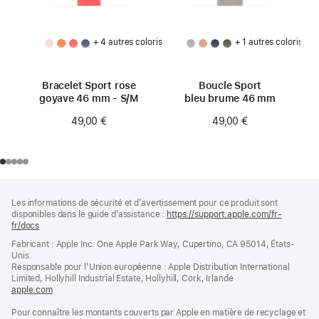
+ 4 autres coloris
+ 1 autres coloris
Bracelet Sport rose
Boucle Sport
goyave 46 mm - S/M
bleu brume 46 mm
49,00 €
49,00 €
Pied
Notes
Les informations de sécurité et d’avertissement pour ce produit sont
de
de
disponibles dans le guide d’assistance :
https://support.apple.com/fr-
bas
page
fr/docs
(s’ouvre
de
dans
Fabricant : Apple Inc. One Apple Park Way, Cupertino, CA 95014, États-
page
une
Unis.
nouvelle
Responsable pour l’Union européenne : Apple Distribution International
fenêtre)
Limited, Hollyhill Industrial Estate, Hollyhill, Cork, Irlande
apple.com
(s’ouvre
dans
Pour connaître les montants couverts par Apple en matière de recyclage et
une