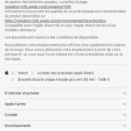
de gestion des batteries usagées, consultez la page
nouvelle
regulatoryinfo.apple.com/regulation1542
fenêtre)
(s’ouvre
Informations concernant les qualités et caractéristiques environnementales
dans
du produit disponibles sur
une
https://regulatoryinfo.apple.com/environmentalcharacteristics
nouvelle
.
Compatible avec l’Apple Watch SE et avec l’Apple Watch Series 4 (ou
fenêtre)
modèles ultérieurs).
Les bracelets sont soumis à des conditions de disponibilité.
Nous utilisons votre emplacement pour afficher plus rapidement les options
de livraison. Nous avons déterminé votre emplacement à partir de votre
adresse IP, ou vous nous l’avez indiqué lors d’une précédente visite sur le
site Apple.
Watch
Acheter des bracelets Apple Watch
Apple
Bracelet Boucle unique tressée gris vert 46 mm - Taille 3
S’informer et acheter
Apple Cartes
Compte
Divertissements