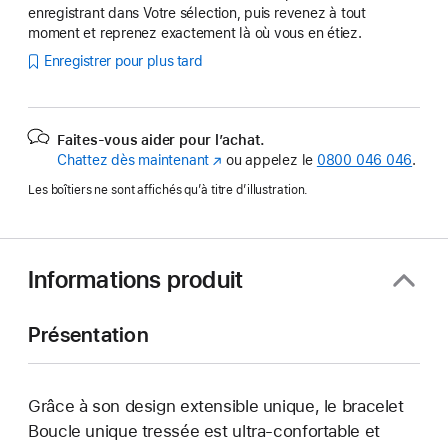
enregistrant dans Votre sélection, puis revenez à tout
moment et reprenez exactement là où vous en étiez.
Enregistrer pour plus tard
Faites-vous aider pour l’achat.
Chattez dès maintenant
(s’ouvre
ou appelez le
0800 046 046
.
dans
Les boîtiers ne sont affichés qu’à titre d’illustration.
une
nouvelle
fenêtre)
Informations produit
Présentation
Grâce à son design extensible unique, le bracelet
Boucle unique tressée est ultra-confortable et