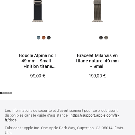
Boucle Alpine noir
Bracelet Milanais en
49 mm - Small -
titane naturel 49 mm
Finition titane
- Small
naturel
99,00 €
199,00 €
Pied
Notes
Les informations de sécurité et d’avertissement pour ce produit sont
de
de
disponibles dans le guide d’assistance :
https://support.apple.com/fr-
bas
page
fr/docs
(s’ouvre
de
dans
Fabricant : Apple Inc. One Apple Park Way, Cupertino, CA 95014, États-
page
une
Unis.
nouvelle