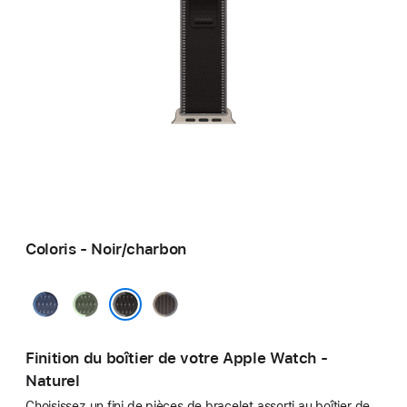
Coloris - Noir/charbon
Bleu/bleu
Vert/vert
Bleu/noir
vif
fluo
Noir/charbon
Finition du boîtier de votre Apple Watch -
Naturel
Choisissez un fini de pièces de bracelet assorti au boîtier de