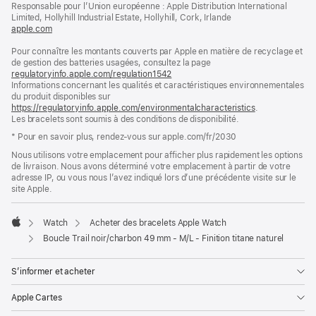
Responsable pour l’Union européenne : Apple Distribution International
fenêtre)
Limited, Hollyhill Industrial Estate, Hollyhill, Cork, Irlande
apple.com
(s’ouvre
dans
Pour connaître les montants couverts par Apple en matière de recyclage et
une
de gestion des batteries usagées, consultez la page
nouvelle
regulatoryinfo.apple.com/regulation1542
fenêtre)
(s’ouvre
Informations concernant les qualités et caractéristiques environnementales
dans
du produit disponibles sur
une
https://regulatoryinfo.apple.com/environmentalcharacteristics
nouvelle
.
Les bracelets sont soumis à des conditions de disponibilité.
fenêtre)
* Pour en savoir plus, rendez‑vous sur apple.com/fr/2030
Nous utilisons votre emplacement pour afficher plus rapidement les options
de livraison. Nous avons déterminé votre emplacement à partir de votre
adresse IP, ou vous nous l’avez indiqué lors d’une précédente visite sur le
site Apple.
Watch
Acheter des bracelets Apple Watch
Apple
Boucle Trail noir/charbon 49 mm - M/L - Finition titane naturel
S’informer et acheter
Apple Cartes