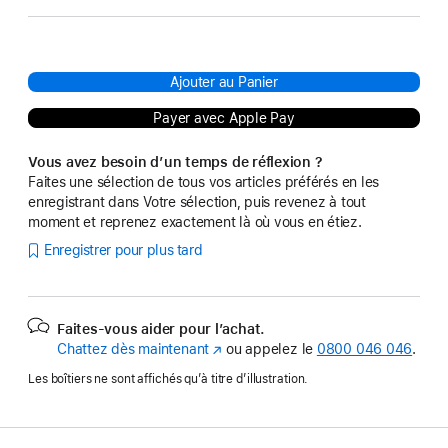
Ajouter au Panier
Payer avec Apple Pay
Vous avez besoin d’un temps de réflexion ?
Faites une sélection de tous vos articles préférés en les
enregistrant dans Votre sélection, puis revenez à tout
moment et reprenez exactement là où vous en étiez.
Enregistrer pour plus tard
Faites-vous aider pour l’achat.
Chattez dès maintenant
(s’ouvre
ou appelez le
0800 046 046
.
dans
Les boîtiers ne sont affichés qu’à titre d’illustration.
une
nouvelle
fenêtre)