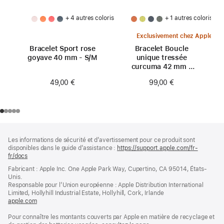
+ 4 autres coloris
+ 1 autres coloris
Exclusivement chez Apple
Bracelet Sport rose
Bracelet Boucle
goyave 40 mm - S/M
unique tressée
curcuma 42 mm -
Taille 0
49,00 €
99,00 €
Pied
Notes
Les informations de sécurité et d’avertissement pour ce produit sont
de
de
disponibles dans le guide d’assistance :
https://support.apple.com/fr-
bas
page
fr/docs
(s’ouvre
de
dans
Fabricant : Apple Inc. One Apple Park Way, Cupertino, CA 95014, États-
page
une
Unis.
nouvelle
Responsable pour l’Union européenne : Apple Distribution International
fenêtre)
Limited, Hollyhill Industrial Estate, Hollyhill, Cork, Irlande
apple.com
(s’ouvre
dans
Pour connaître les montants couverts par Apple en matière de recyclage et
une