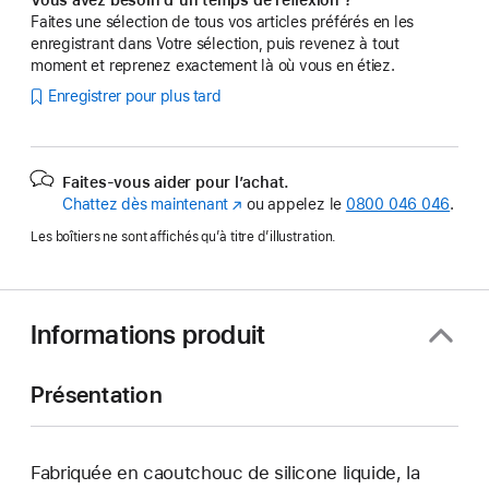
Faites une sélection de tous vos articles préférés en les
enregistrant dans Votre sélection, puis revenez à tout
moment et reprenez exactement là où vous en étiez.
Enregistrer pour plus tard
Faites-vous aider pour l’achat.
Chattez dès maintenant
(s’ouvre
ou appelez le
0800 046 046
.
dans
Les boîtiers ne sont affichés qu’à titre d’illustration.
une
nouvelle
fenêtre)
Informations produit
Présentation
Fabriquée en caoutchouc de silicone liquide, la