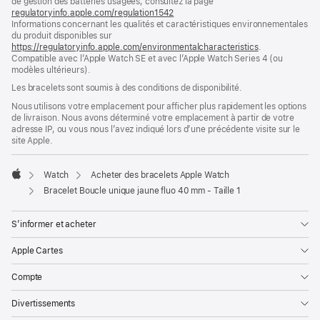
de gestion des batteries usagées, consultez la page
nouvelle
regulatoryinfo.apple.com/regulation1542
fenêtre)
(s’ouvre
Informations concernant les qualités et caractéristiques environnementales
dans
du produit disponibles sur
une
https://regulatoryinfo.apple.com/environmentalcharacteristics
nouvelle
.
Compatible avec l’Apple Watch SE et avec l’Apple Watch Series 4 (ou
fenêtre)
modèles ultérieurs).
Les bracelets sont soumis à des conditions de disponibilité.
Nous utilisons votre emplacement pour afficher plus rapidement les options
de livraison. Nous avons déterminé votre emplacement à partir de votre
adresse IP, ou vous nous l’avez indiqué lors d’une précédente visite sur le
site Apple.
Watch
Acheter des bracelets Apple Watch
Apple
Bracelet Boucle unique jaune fluo 40 mm - Taille 1
S’informer et acheter
Apple Cartes
Compte
Divertissements