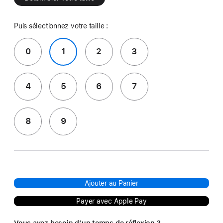
Puis sélectionnez votre taille :
0
1
2
3
4
5
6
7
8
9
Ajouter au Panier
Payer avec Apple Pay
Vous avez besoin d’un temps de réflexion ?